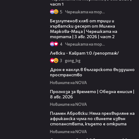
част 1
5
Черешката на тортата
15:35
Безглутенов хляб от трици и
хърватски десерт от Милена
Маркова-Маца | Черешката на
тортата | 3 авг. 2026 | част 2
4
Черешката на тортата
05:57
Левски - Кайрат 1:0 /репортаж/
3
gong_bg
07:30
Дрон е нахлул в българското въздушно
пространство
Новините на NOVA
02:03
Прогноза за времето | Обедна емисия |
8 авг. 2026
Новините на NOVA
01:19
Пламен Абровски: Няма прехвърляне на
африканска чума по свинете извън
стопанствата, където е открита
Новините на NOVA
03:31