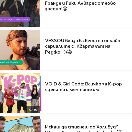
Гранде и Рики Алварес отново
заедно!😍
VESSOU влиза в света на онлайн
сериалите с „Кварталът на
Реджо“ 🤩🎬
VOID & Girl Code: Всичко за K-pop
сцената и мечтите им
07:50
Искаш да стигнеш до Холивуд?