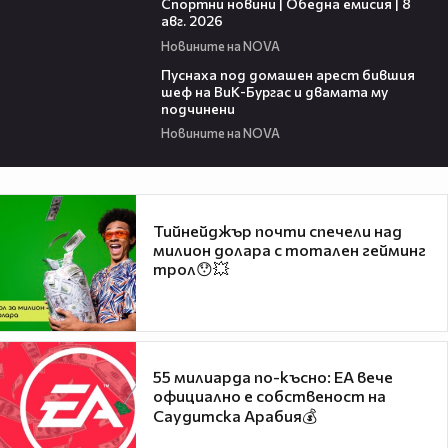
Спортни новини | Обедна емисия | 8
aвг. 2026
Новините на NOVA
00:34
Пуснаха под домашен арест бившия
шеф на ВиК-Бургас и двамата му
подчинени
Новините на NOVA
Тийнейджър почти спечели над
милион долара с тотален гейминг
трол😯💥
55 милиарда по-късно: EA вече
официално е собственост на
Саудитска Арабия💰