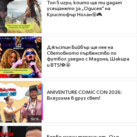
Топ 5 игри, които ще ти дадат
усещането за „Одисея“ на
Кристофър Нолан🤩🎮
Джъстин Бийбър ще пее на
Световното първенство по
футбол заедно с Мадона, Шакира
и BTS!⚽🤩
ANIVENTURE COMIC CON 2026:
Влязохме в друг свят!
08:16
Бербо смени терена: от „Олд