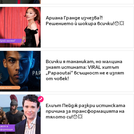
Ариана Гранде изчезва?!
Решението ѝ шокира всички!😯💥
Всички я тананикат, но малцина
знаят истината: VIRAL хитът
„Papaoutai“ всъщност не е изпят
от човек!
Елиът Пейдж разкри истинската
причина за трансформацията на
тялото си!😯💥