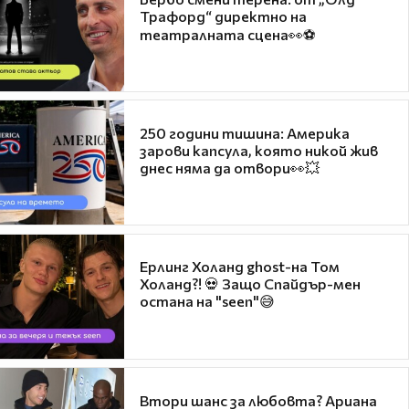
Трафорд“ директно на
театралната сцена👀⚽
250 години тишина: Америка
зарови капсула, която никой жив
днес няма да отвори👀💥
Ерлинг Холанд ghost-на Том
Холанд?! 💀 Защо Спайдър-мен
остана на "seen"😅
Втори шанс за любовта? Ариана