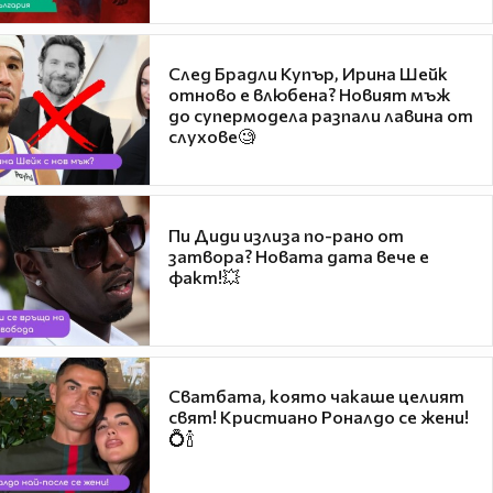
След Брадли Купър, Ирина Шейк
отново е влюбена? Новият мъж
до супермодела разпали лавина от
слухове🧐
Пи Диди излиза по-рано от
затвора? Новата дата вече е
факт!💥
Сватбата, която чакаше целият
свят! Кристиано Роналдо се жени!
💍🍾