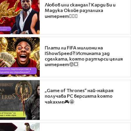
Любов или скандал? Карди Би и
Мадука Окойе разпалиха
интернет❤️‍🔥🔥
Плати ли FIFA милиони на
IShowSpeed?! Истината зад
сделката, която разтърси целия
интернет🤑💥
„Game of Thrones“ най-накрая
получава PC версията която
чакахме🎮🤩