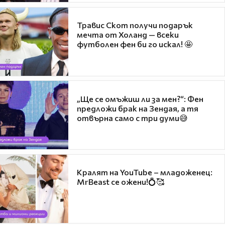
Травис Скот получи подарък
мечта от Холанд — всеки
футболен фен би го искал! 🤩
„Ще се омъжиш ли за мен?“: Фен
предложи брак на Зендая, а тя
отвърна само с три думи😅
Кралят на YouTube – младоженец:
MrBeast се ожени!💍🥰