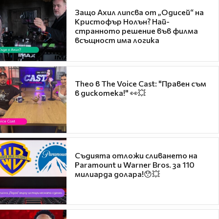
Защо Ахил липсва от „Одисей“ на
Кристофър Нолън? Най-
странното решение във филма
всъщност има логика
Theo в The Voice Cast: "Правен съм
в дискотека!" 👀💥
Съдията отложи сливането на
Paramount и Warner Bros. за 110
милиарда долара!😯💥