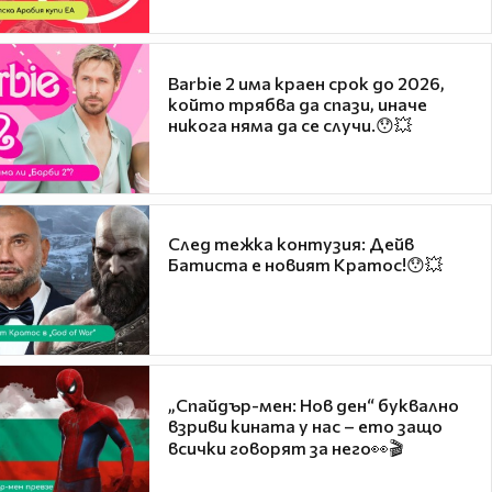
Barbie 2 има краен срок до 2026,
който трябва да спази, иначе
никога няма да се случи.😯💥
След тежка контузия: Дейв
Батиста е новият Кратос!😯💥
„Спайдър-мен: Нов ден“ буквално
взриви кината у нас – ето защо
всички говорят за него👀🎬