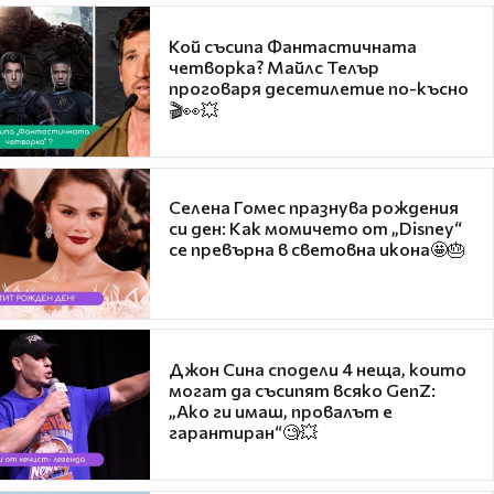
Кой съсипа Фантастичната
четворка? Майлс Телър
проговаря десетилетие по-късно
🎬👀💥
Селена Гомес празнува рождения
си ден: Как момичето от „Disney“
се превърна в световна икона🤩🎂
Джон Сина сподели 4 неща, които
могат да съсипят всяко GenZ:
„Ако ги имаш, провалът е
гарантиран“🧐💥