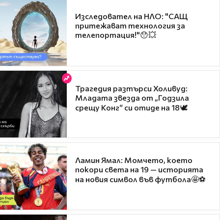
Изследовател на НЛО: "САЩ
притежават технология за
телепортация!"😯💥
Трагедия разтърси Холивуд:
Младата звезда от „Годзила
срещу Конг“ си отиде на 18🕊️
Ламин Ямал: Момчето, което
покори света на 19 — историята
на новия символ във футбола🤩⚽