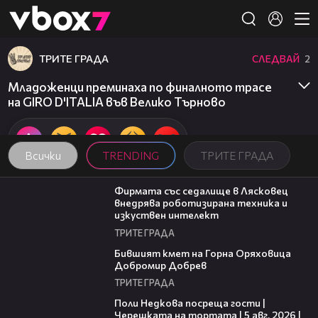
Member of
👾
ТРИТЕ ГРАДА
СЛЕДВАЙ
2
Младоженци преминаха по финалното трасе
на GIRO D'ITALIA във Велико Търново
Всички
TRENDING
ТРИТЕ ГРАДА
00:06
Фирмата със седалище в Лясковец
внедрява роботизирана техника и
изкуствен интелект
ТРИТЕ ГРАДА
02:54
Бившият кмет на Горна Оряховица
Добромир Добрев
ТРИТЕ ГРАДА
19:25
Поли Недкова посреща гости |
Черешката на тортата | 5 авг. 2026 |