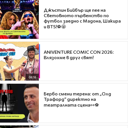
Джъстин Бийбър ще пее на
Световното първенство по
футбол заедно с Мадона, Шакира
и BTS!⚽🤩
ANIVENTURE COMIC CON 2026:
Влязохме в друг свят!
08:16
Бербо смени терена: от „Олд
Трафорд“ директно на
театралната сцена👀⚽