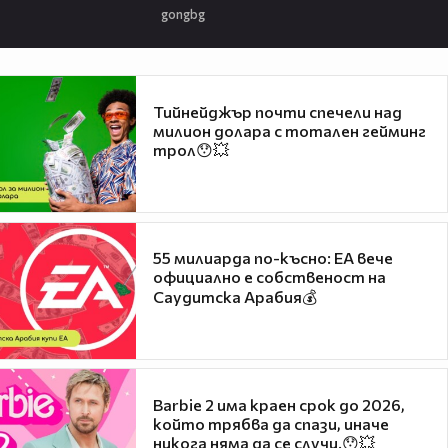
gongbg
Тийнейджър почти спечели над
милион долара с тотален гейминг
трол😯💥
55 милиарда по-късно: EA вече
официално е собственост на
Саудитска Арабия💰
Barbie 2 има краен срок до 2026,
който трябва да спази, иначе
никога няма да се случи.😯💥