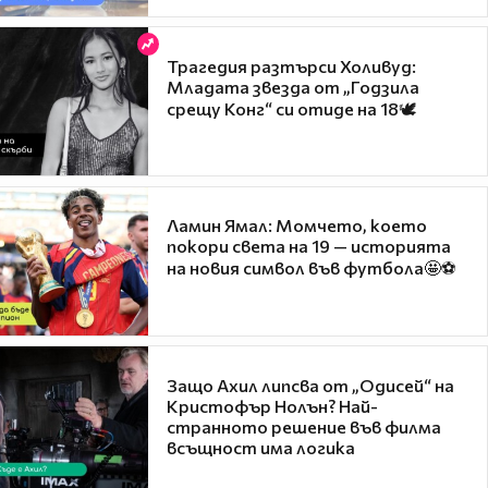
Трагедия разтърси Холивуд:
Младата звезда от „Годзила
срещу Конг“ си отиде на 18🕊️
Ламин Ямал: Момчето, което
покори света на 19 — историята
на новия символ във футбола🤩⚽
Защо Ахил липсва от „Одисей“ на
Кристофър Нолън? Най-
странното решение във филма
всъщност има логика