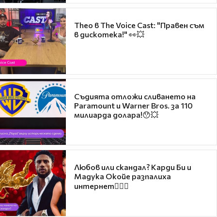
Theo в The Voice Cast: "Правен съм
в дискотека!" 👀💥
Съдията отложи сливането на
Paramount и Warner Bros. за 110
милиарда долара!😯💥
Любов или скандал? Карди Би и
Мадука Окойе разпалиха
интернет❤️‍🔥🔥