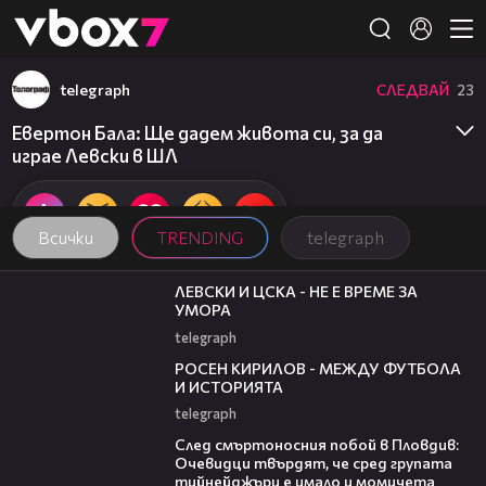
Member of
👾
telegraph
СЛЕДВАЙ
23
Евертон Бала: Ще дадем живота си, за да
играе Левски в ШЛ
Всички
TRENDING
telegraph
31:36
ЛЕВСКИ И ЦСКА - НЕ Е ВРЕМЕ ЗА
УМОРА
telegraph
50:51
РОСЕН КИРИЛОВ - МЕЖДУ ФУТБОЛА
И ИСТОРИЯТА
telegraph
09:32
След смъртоносния побой в Пловдив:
Очевидци твърдят, че сред групата
тийнейджъри е имало и момичета