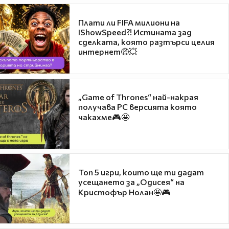
Плати ли FIFA милиони на
IShowSpeed?! Истината зад
сделката, която разтърси целия
интернет🤑💥
„Game of Thrones“ най-накрая
получава PC версията която
чакахме🎮🤩
Топ 5 игри, които ще ти дадат
усещането за „Одисея“ на
Кристофър Нолан🤩🎮