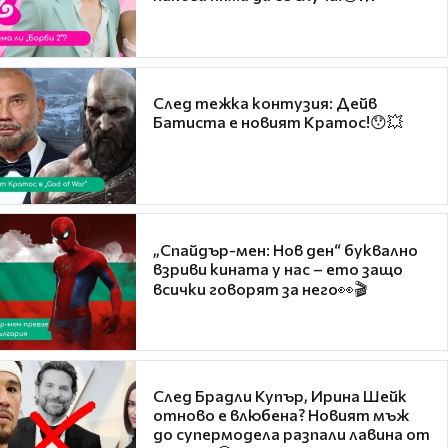
След тежка контузия: Дейв
Батиста е новият Кратос!😯💥
„Спайдър-мен: Нов ден“ буквално
взриви кината у нас – ето защо
всички говорят за него👀🎬
След Брадли Купър, Ирина Шейк
отново е влюбена? Новият мъж
до супермодела разпали лавина от