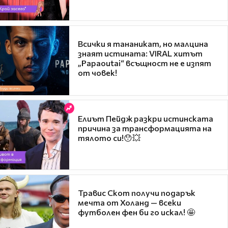
Всички я тананикат, но малцина
знаят истината: VIRAL хитът
„Papaoutai“ всъщност не е изпят
от човек!
Елиът Пейдж разкри истинската
причина за трансформацията на
тялото си!😯💥
Травис Скот получи подарък
мечта от Холанд — всеки
футболен фен би го искал! 🤩