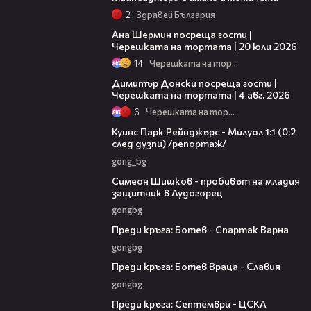
2
Здравей България
19:47
Ана Шермин посреща гости |
Черешката на тортата | 20 юли 2026
14
Черешката на тортата
17:43
Димитър Донски посреща гости |
Черешката на тортата | 4 авг. 2026
6
Черешката на тортата
08:50
Куинс Парк Рейнджърс - Милуол 1:1 (0:2
след дузпи) /репортаж/
gong_bg
03:07
Симеон Шишков - пробивът на младия
защитник в Лудогорец
gongbg
05:30
Преди кръга: Ботев - Спартак Варна
gongbg
06:28
Преди кръга: Ботев Враца - Славия
gongbg
06:25
Преди кръга: Септември - ЦСКА