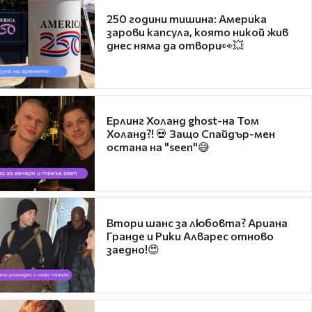
250 години тишина: Америка
зарови капсула, която никой жив
днес няма да отвори👀💥
Ерлинг Холанд ghost-на Том
Холанд?! 💀 Защо Спайдър-мен
остана на "seen"😅
Втори шанс за любовта? Ариана
Гранде и Рики Алварес отново
заедно!😍