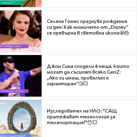
Селена Гомес празнува рождения
си ден: Как момичето от „Disney“
се превърна в световна икона🤩🎂
Джон Сина сподели 4 неща, които
могат да съсипят всяко GenZ:
„Ако ги имаш, провалът е
гарантиран“🧐💥
Изследовател на НЛО: "САЩ
притежават технология за
телепортация!"😯💥