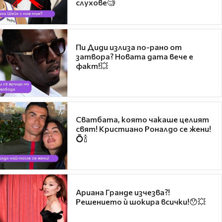
слухове🧐
Пи Диди излиза по-рано от
затвора? Новата дата вече е
факт!💥
Сватбата, която чакаше целият
свят! Кристиано Роналдо се жени!
💍🍾
Ариана Гранде изчезва?!
Решението ѝ шокира всички!😯💥