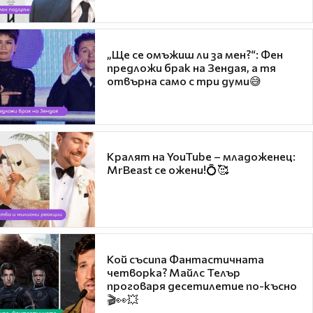
„Ще се омъжиш ли за мен?“: Фен
предложи брак на Зендая, а тя
отвърна само с три думи😅
Кралят на YouTube – младоженец:
MrBeast се ожени!💍🥰
Кой съсипа Фантастичната
четворка? Майлс Телър
проговаря десетилетие по-късно
🎬👀💥