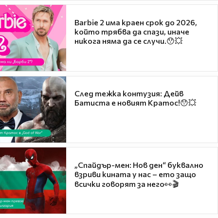
Barbie 2 има краен срок до 2026,
който трябва да спази, иначе
никога няма да се случи.😯💥
След тежка контузия: Дейв
Батиста е новият Кратос!😯💥
„Спайдър-мен: Нов ден“ буквално
взриви кината у нас – ето защо
всички говорят за него👀🎬