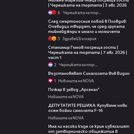
| Черешката на тортата | 3 авг. 2026
6
Черешката на тортата
09:32
След смъртоносния побой в Пловдив:
Очевидци твърдят, че сред групата
тийнейджъри е имало и момичета
3
Здравей България
16:22
Станимир Гъмов посреща гости |
Черешката на тортата | 7 авг. 2026 |
част 1
2
Черешката на тортата
02:18
Възстановяват Синагогата във Видин
1
Новините на NOVA
01:29
Пожар в завод „Арсенал”
Новините на NOVA
03:51
ДЕПУТАТИТЕ РЕШИХА: Купуваме нови
осем бойни самолета F-16
Новините на NOVA
02:12
Има ли насоки къде се крие избягалият
от затворническо общежитие в