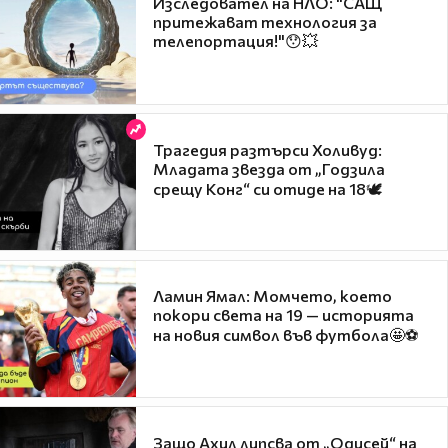
Изследовател на НЛО: "САЩ
притежават технология за
телепортация!"😯💥
Трагедия разтърси Холивуд:
Младата звезда от „Годзила
срещу Конг“ си отиде на 18🕊️
Ламин Ямал: Момчето, което
покори света на 19 — историята
на новия символ във футбола🤩⚽
Защо Ахил липсва от „Одисей“ на