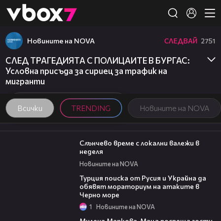
Member of
👾
Новините на NOVA
СЛЕДВАЙ
2751
СЛЕД ТРАГЕДИЯТА С ПОЛИЦАИТЕ В БУРГАС:
Условна присъда за сириец за трафик на
мигранти
Всички
TRENDING
Новините на NOVA
00:56
Слънчево време с локални валежи в
неделя
Новините на NOVA
03:02
Турция поиска от Русия и Украйна да
обявят мораториум на атаките в
Черно море
1
Новините на NOVA
20:17
Милена Маркова-Маца посреща гости