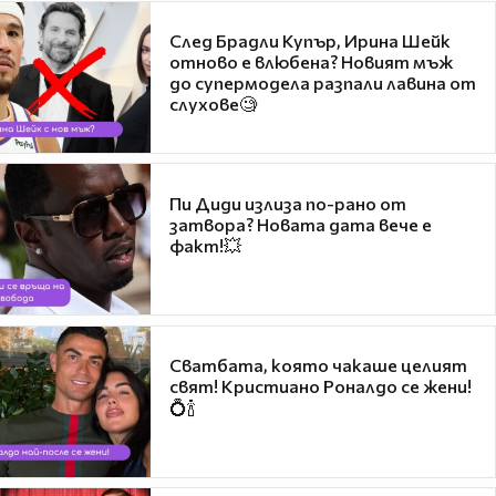
След Брадли Купър, Ирина Шейк
отново е влюбена? Новият мъж
до супермодела разпали лавина от
слухове🧐
Пи Диди излиза по-рано от
затвора? Новата дата вече е
факт!💥
Сватбата, която чакаше целият
свят! Кристиано Роналдо се жени!
💍🍾