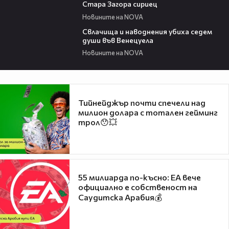
Стара Загора сириец
Новините на NOVA
01:09
Свлачища и наводнения убиха седем
души във Венецуела
Новините на NOVA
Тийнейджър почти спечели над
милион долара с тотален гейминг
трол😯💥
55 милиарда по-късно: EA вече
официално е собственост на
Саудитска Арабия💰