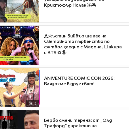
Кристофър Нолан🤩🎮
Джъстин Бийбър ще пее на
Световното първенство по
футбол заедно с Мадона, Шакира
и BTS!⚽🤩
ANIVENTURE COMIC CON 2026:
Влязохме в друг свят!
08:16
Бербо смени терена: от „Олд
Трафорд“ директно на