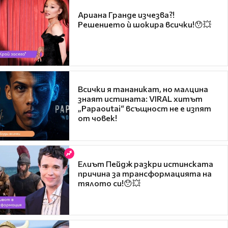
Ариана Гранде изчезва?!
Решението ѝ шокира всички!😯💥
Всички я тананикат, но малцина
знаят истината: VIRAL хитът
„Papaoutai“ всъщност не е изпят
от човек!
Елиът Пейдж разкри истинската
причина за трансформацията на
тялото си!😯💥