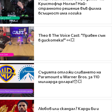
Кристофър Нолън? Най-
странното решение във филма
всъщност има логика
Theo в The Voice Cast: "Правен съм
в дискотека!" 👀💥
Съдията отложи сливането на
Paramount и Warner Bros. за 110
милиарда долара!😯💥
Любов или скандал? Карди Би и