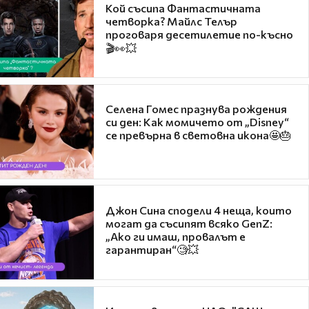
Кой съсипа Фантастичната
четворка? Майлс Телър
проговаря десетилетие по-късно
🎬👀💥
Селена Гомес празнува рождения
си ден: Как момичето от „Disney“
се превърна в световна икона🤩🎂
Джон Сина сподели 4 неща, които
могат да съсипят всяко GenZ:
„Ако ги имаш, провалът е
гарантиран“🧐💥