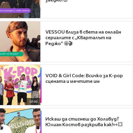
VESSOU влиза в света на онлайн
сериалите с „Кварталът на
Реджо“ 🤩🎬
VOID & Girl Code: Всичко за K-pop
сцената и мечтите им
07:50
Искаш да стигнеш до Холивуд?
Юлиан Костов разкрива как!👀💥