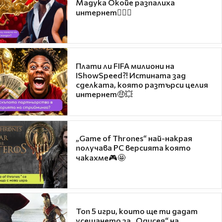
Мадука Окойе разпалиха
интернет❤️‍🔥🔥
Плати ли FIFA милиони на
IShowSpeed?! Истината зад
сделката, която разтърси целия
интернет🤑💥
„Game of Thrones“ най-накрая
получава PC версията която
чакахме🎮🤩
Топ 5 игри, които ще ти дадат
усещането за „Одисея“ на