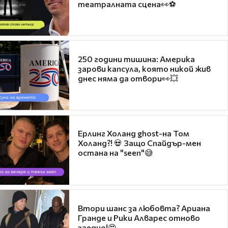
театралната сцена👀⚽
250 години тишина: Америка
зарови капсула, която никой жив
днес няма да отвори👀💥
Ерлинг Холанд ghost-на Том
Холанд?! 💀 Защо Спайдър-мен
остана на "seen"😅
Втори шанс за любовта? Ариана
Гранде и Рики Алварес отново
заедно!😍