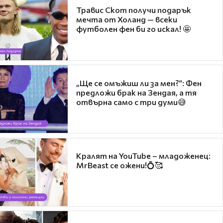
Травис Скот получи подарък
мечта от Холанд — всеки
футболен фен би го искал! 🤩
„Ще се омъжиш ли за мен?“: Фен
предложи брак на Зендая, а тя
отвърна само с три думи😅
Кралят на YouTube – младоженец:
MrBeast се ожени!💍🥰