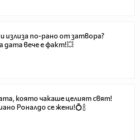
и излиза по-рано от затвора?
 дата вече е факт!💥
та, която чакаше целият свят!
ано Роналдо се жени!💍🍾