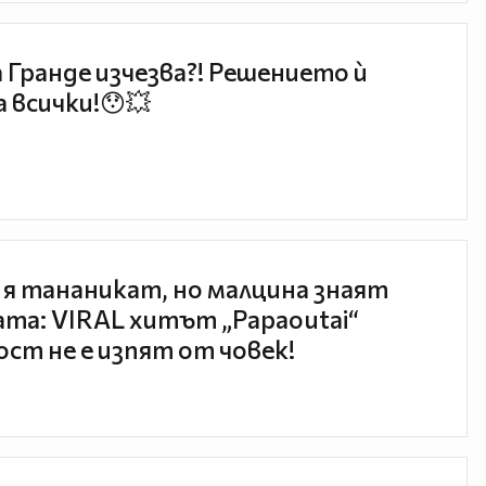
 Гранде изчезва?! Решението ѝ
 всички!😯💥
 я тананикат, но малцина знаят
та: VIRAL хитът „Papaoutai“
ст не е изпят от човек!