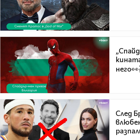
„Спайд
кината
него👀
След Б
влюбен
разпал