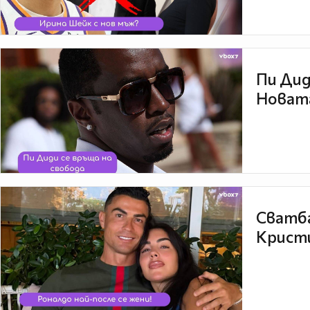
Пи Дид
Новата
Сватба
Кристи