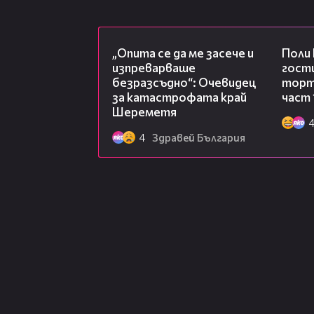
06:38
„Опита се да ме засече и
Поли
изпреварваше
гости
безразсъдно“: Очевидец
торта
за катастрофата край
част 
Шереметя
4
Здравей България