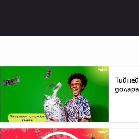
Тийней
долара