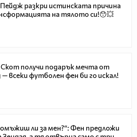
Пейдж разкри истинската причина
нсформацията на тялото си!😯💥
 Скот получи подарък мечта от
 — всеки футболен фен би го искал!
 омъжиш ли за мен?“: Фен предложи
а Зендая, а тя отвърна само с три