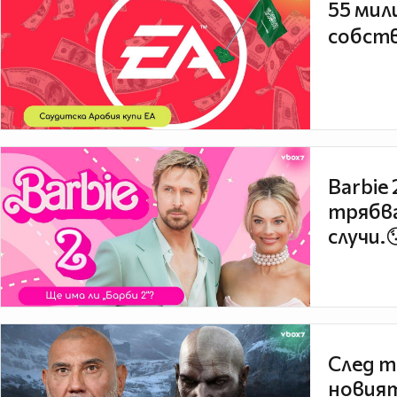
55 мил
собств
Barbie
трябва
случи.
След т
новият