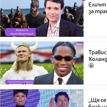
Елиът 
за тра
Травис
Холанд
🤩
„Ще се
брак н