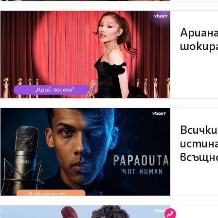
Ариана
шокира
Всички
истина
всъщно