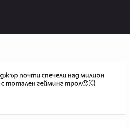
джър почти спечели над милион
 с тотален гейминг трол😯💥