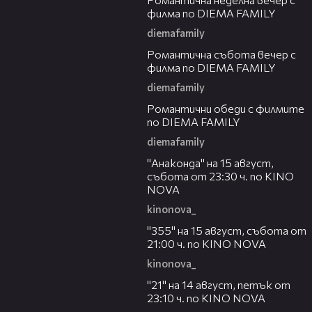
филма по DIEMA FAMILY
diemafamily
00:20
Романтичнa събота вечер с
филма по DIEMA FAMILY
diemafamily
00:32
Романтични обеди с филмите
по DIEMA FAMILY
diemafamily
00:30
"Анаконда" на 15 август,
събота от 23:30 ч. по KINO
NOVA
kinonova_
00:31
"355" на 15 август, събота от
21:00 ч. по KINO NOVA
kinonova_
00:29
"21" на 14 август, петък от
23:10 ч. по KINO NOVA