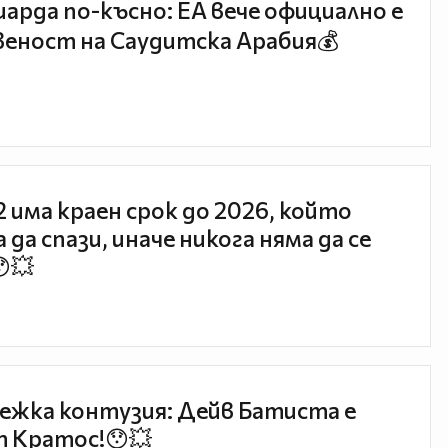
иарда по-късно: EA вече официално е
еност на Саудитска Арабия💰
 2 има краен срок до 2026, който
 да спази, иначе никога няма да се
😯💥
ежка контузия: Дейв Батиста е
 Кратос!😯💥