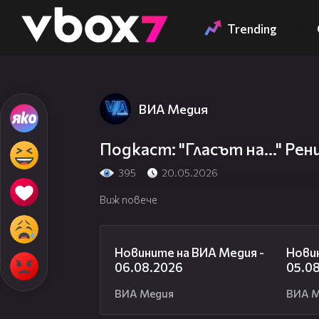
Member of
👾
Trending
ВИА Медия
Подкаст: "Гласът на..." Ре
395
20.05.2026
Виж повече
22:43
Новините на ВИА Медия -
Новин
06.08.2026
05.0
ВИА Медия
ВИА 