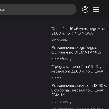
00:30
"Хитч" на 16 август, неделя от
21:00 ч. по KINO NOVA
kinonova_
00:31
Романтични следобеди с
филмите по DIEMA FAMILY
diemafamily
00:31
"Трудна мишена 2" на16 август,
неделя от 22.00 ч. по DIEMA
diema
00:36
Романтични филми от 18.00 ч.
в събота и неделя по DIEMA
FAMILY
diemafamily
00:21
Романтичнa неделна вечер с