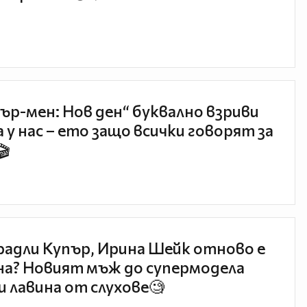
ър-мен: Нов ден“ буквално взриви
 у нас – ето защо всички говорят за
🎬
радли Купър, Ирина Шейк отново е
а? Новият мъж до супермодела
и лавина от слухове🧐