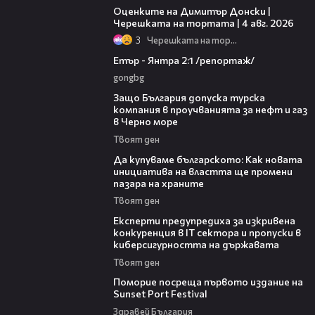
Оценките на Димитър Донски |
Черешката на тортата | 4 авг. 2026
3
Черешката на тортата
06:23
Етър - Янтра 2:1 /репортаж/
gongbg
05:32
Защо България допуска турска
компания в проучванията за нефт и газ
в Черно море
Твоят ден
16:42
Да купуваме българското: Как новата
инициатива на властта ще промени
пазара на храните
Твоят ден
18:30
Експерти предупредиха за изкривена
конкуренция в IT сектора и пропуски в
киберсигурността на държавата
Твоят ден
05:54
Поморие посреща първото издание на
Sunset Port Festival
Здравей България