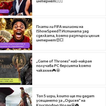
интернет❤️‍🔥🔥
Плати ли FIFA милиони на
IShowSpeed?! Истината зад
сделката, която разтърси целия
интернет🤑💥
„Game of Thrones“ най-накрая
получава PC версията която
чакахме🎮🤩
Топ 5 игри, които ще ти дадат
усещането за „Одисея“ на
Кристофър Нолан🤩🎮