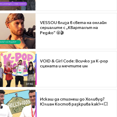
VESSOU влиза в света на онлайн
сериалите с „Кварталът на
Реджо“ 🤩🎬
VOID & Girl Code: Всичко за K-pop
сцената и мечтите им
07:50
Искаш да стигнеш до Холивуд?
Юлиан Костов разкрива как!👀💥