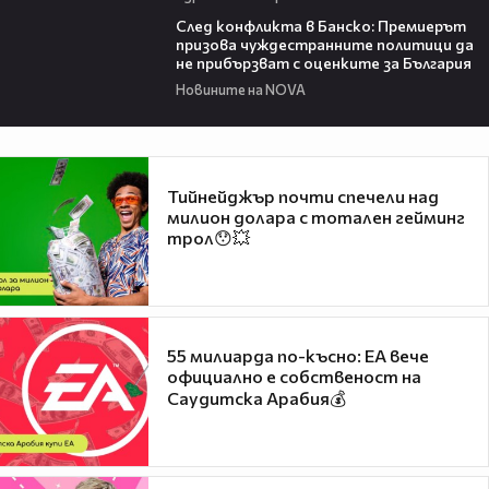
08:08
След конфликта в Банско: Премиерът
призова чуждестранните политици да
не прибързват с оценките за България
Новините на NOVA
Тийнейджър почти спечели над
милион долара с тотален гейминг
трол😯💥
55 милиарда по-късно: EA вече
официално е собственост на
Саудитска Арабия💰