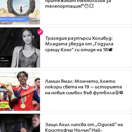
притежават технология за
телепортация!"😯💥
Трагедия разтърси Холивуд:
Младата звезда от „Годзила
срещу Конг“ си отиде на 18🕊️
Ламин Ямал: Момчето, което
покори света на 19 — историята
на новия символ във футбола🤩⚽
Защо Ахил липсва от „Одисей“ на
Кристофър Нолън? Най-