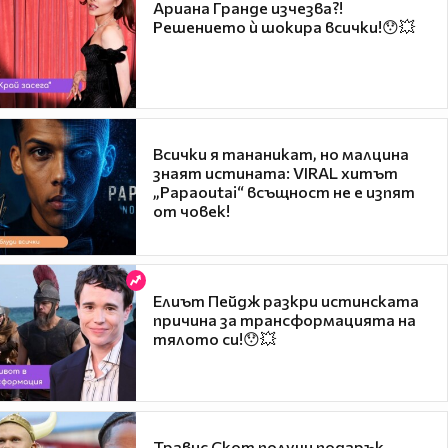
Ариана Гранде изчезва?!
Решението ѝ шокира всички!😯💥
Всички я тананикат, но малцина
знаят истината: VIRAL хитът
„Papaoutai“ всъщност не е изпят
от човек!
Елиът Пейдж разкри истинската
причина за трансформацията на
тялото си!😯💥
Травис Скот получи подарък