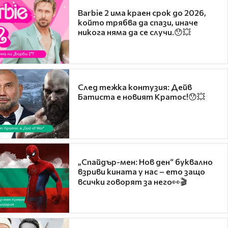
Barbie 2 има краен срок до 2026,
който трябва да спази, иначе
никога няма да се случи.😯💥
След тежка контузия: Дейв
Батиста е новият Кратос!😯💥
„Спайдър-мен: Нов ден“ буквално
взриви кината у нас – ето защо
всички говорят за него👀🎬