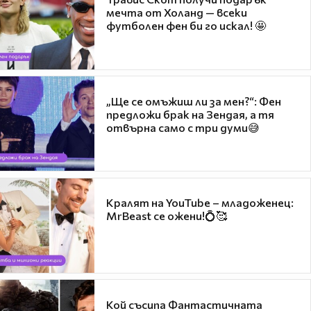
мечта от Холанд — всеки
футболен фен би го искал! 🤩
„Ще се омъжиш ли за мен?“: Фен
предложи брак на Зендая, а тя
отвърна само с три думи😅
Кралят на YouTube – младоженец:
MrBeast се ожени!💍🥰
Кой съсипа Фантастичната