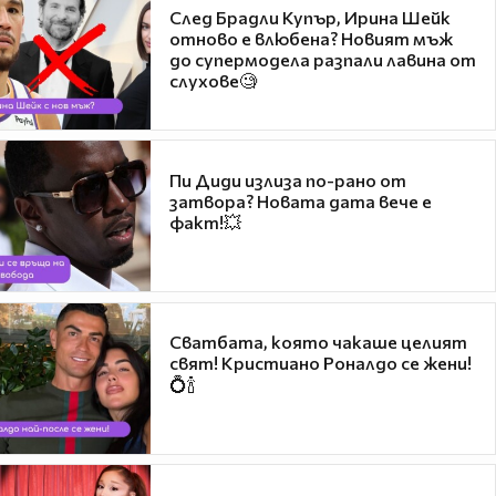
След Брадли Купър, Ирина Шейк
отново е влюбена? Новият мъж
до супермодела разпали лавина от
слухове🧐
Пи Диди излиза по-рано от
затвора? Новата дата вече е
факт!💥
Сватбата, която чакаше целият
свят! Кристиано Роналдо се жени!
💍🍾