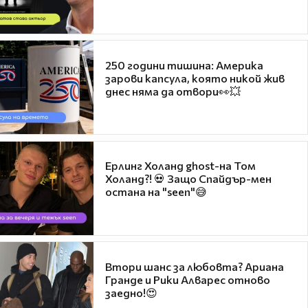
250 години тишина: Америка
зарови капсула, която никой жив
днес няма да отвори👀💥
Ерлинг Холанд ghost-на Том
Холанд?! 💀 Защо Спайдър-мен
остана на "seen"😅
Втори шанс за любовта? Ариана
Гранде и Рики Алварес отново
заедно!😍