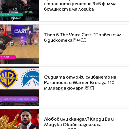
странното решение във филма
всъщност има логика
Theo в The Voice Cast: "Правен съм
в дискотека!" 👀💥
Съдията отложи сливането на
Paramount и Warner Bros. за 110
милиарда долара!😯💥
Любов или скандал? Карди Би и
Мадука Окойе разпалиха