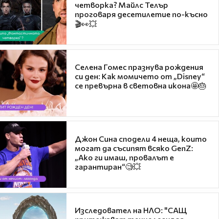
четворка? Майлс Телър
проговаря десетилетие по-късно
🎬👀💥
Селена Гомес празнува рождения
си ден: Как момичето от „Disney“
се превърна в световна икона🤩🎂
Джон Сина сподели 4 неща, които
могат да съсипят всяко GenZ:
„Ако ги имаш, провалът е
гарантиран“🧐💥
Изследовател на НЛО: "САЩ