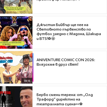
Джъстин Бийбър ще пее на
Световното първенство по
футбол заедно с Мадона, Шакира
и BTS!⚽🤩
ANIVENTURE COMIC CON 2026:
Влязохме в друг свят!
08:16
Бербо смени терена: от „Олд
Трафорд“ директно на
театралната сцена👀⚽