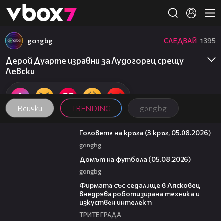
Member of
👾
gongbg
СЛЕДВАЙ
1395
Дерой Дуарте изравни за Лудогорец срещу
Левски
Всички
TRENDING
gongbg
27:51
Головете на кръга (3 кръг, 05.08.2026)
gongbg
57:58
Домът на футбола (05.08.2026)
gongbg
00:06
Фирмата със седалище в Лясковец
внедрява роботизирана техника и
изкуствен интелект
ТРИТЕ ГРАДА
16:45