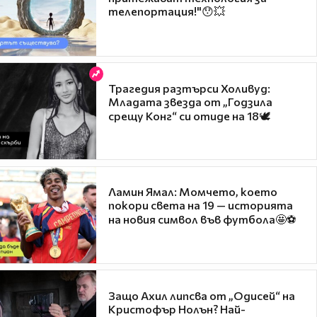
телепортация!"😯💥
Трагедия разтърси Холивуд:
Младата звезда от „Годзила
срещу Конг“ си отиде на 18🕊️
Ламин Ямал: Момчето, което
покори света на 19 — историята
на новия символ във футбола🤩⚽
Защо Ахил липсва от „Одисей“ на
Кристофър Нолън? Най-