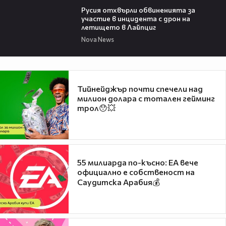
Русия отхвърли обвиненията за
участие в инцидента с дрон на
летището в Лайпциг
Nova News
Тийнейджър почти спечели над
милион долара с тотален гейминг
трол😯💥
55 милиарда по-късно: EA вече
официално е собственост на
Саудитска Арабия💰