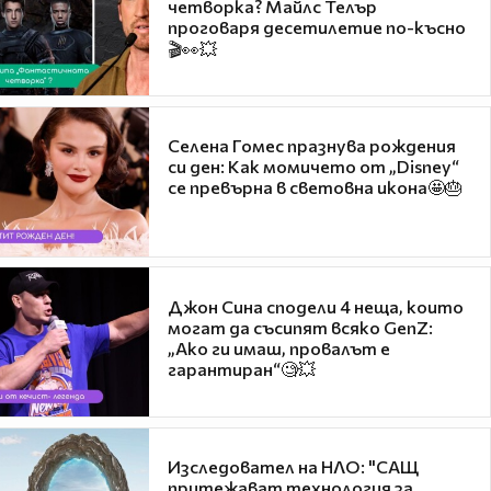
четворка? Майлс Телър
проговаря десетилетие по-късно
🎬👀💥
Селена Гомес празнува рождения
си ден: Как момичето от „Disney“
се превърна в световна икона🤩🎂
Джон Сина сподели 4 неща, които
могат да съсипят всяко GenZ:
„Ако ги имаш, провалът е
гарантиран“🧐💥
Изследовател на НЛО: "САЩ
притежават технология за