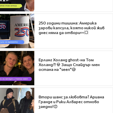
250 години тишина: Америка
зарови капсула, която никой жив
днес няма да отвори👀💥
Ерлинг Холанд ghost-на Том
Холанд?! 💀 Защо Спайдър-мен
остана на "seen"😅
Втори шанс за любовта? Ариана
Гранде и Рики Алварес отново
заедно!😍