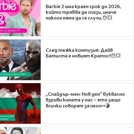
Barbie 2 има краен срок до 2026,
който трябва да спази, иначе
никога няма да се случи.😯💥
След тежка контузия: Дейв
Батиста е новият Кратос!😯💥
„Спайдър-мен: Нов ден“ буквално
взриви кината у нас – ето защо
всички говорят за него👀🎬