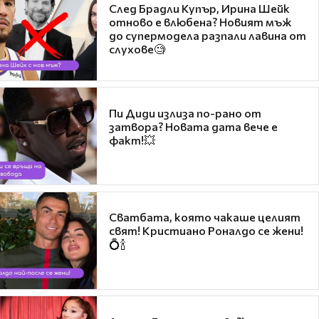
След Брадли Купър, Ирина Шейк
отново е влюбена? Новият мъж
до супермодела разпали лавина от
слухове🧐
Пи Диди излиза по-рано от
затвора? Новата дата вече е
факт!💥
Сватбата, която чакаше целият
свят! Кристиано Роналдо се жени!
💍🍾