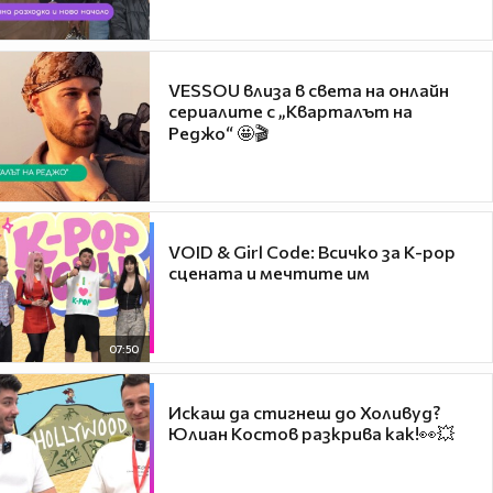
VESSOU влиза в света на онлайн
сериалите с „Кварталът на
Реджо“ 🤩🎬
VOID & Girl Code: Всичко за K-pop
сцената и мечтите им
07:50
Искаш да стигнеш до Холивуд?
Юлиан Костов разкрива как!👀💥