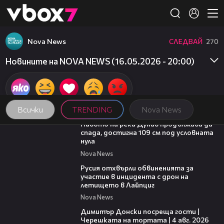
Member of
👾
Nova News
СЛЕДВАЙ
270
Новините на NOVA NEWS (16.05.2026 - 20:00)
Всички
TRENDING
Nova News
00:23
Нивото на река Дунав продължава да
спада, достигна 109 см под условната
нула
Nova News
00:46
Русия отхвърли обвиненията за
участие в инцидента с дрон на
летището в Лайпциг
Nova News
17:43
Димитър Донски посреща гости |
Черешката на тортата | 4 авг. 2026