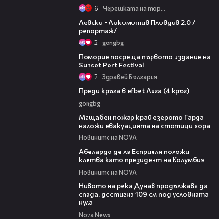
6
Черешката на тортата
06:10
Левски - Локомотив Пловдив 2:0 /
репортаж/
2
gongbg
05:54
Поморие посреща първото издание на
Sunset Port Festival
2
Здравей България
43:49
Преди кръга в efbet Лига (4 кръг)
gongbg
00:20
Мащабен пожар край езерото Гарда
наложи евакуацията на стотици хора
Новините на NOVA
03:25
Абелардо де ла Есприеля положи
клетва като президент на Колумбия
Новините на NOVA
00:23
Нивото на река Дунав продължава да
спада, достигна 109 см под условната
нула
Nova News
00:46