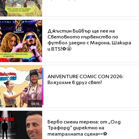
Джъстин Бийбър ще пее на
Световното първенство по
футбол заедно с Мадона, Шакира
и BTS!⚽🤩
ANIVENTURE COMIC CON 2026:
Влязохме в друг свят!
08:16
Бербо смени терена: от „Олд
Трафорд“ директно на
театралната сцена👀⚽