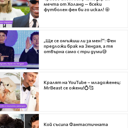
мечта от Холанд — всеки
футболен фен би го искал! 🤩
„Ще се омъжиш ли за мен?“: Фен
предложи брак на Зендая, а тя
отвърна само с три думи😅
Кралят на YouTube – младоженец:
MrBeast се ожени!💍🥰
Кой съсипа Фантастичната