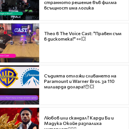
странното решение във филма
всъщност има логика
Theo в The Voice Cast: "Правен съм
в дискотека!" 👀💥
Съдията отложи сливането на
Paramount и Warner Bros. за 110
милиарда долара!😯💥
Любов или скандал? Карди Би и
Мадука Окойе разпалиха
интернет❤️‍🔥🔥