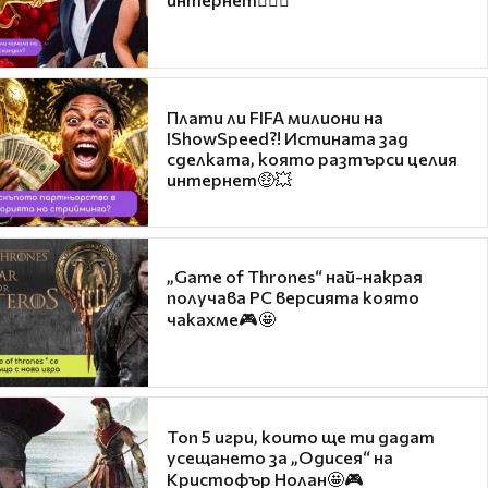
Плати ли FIFA милиони на
IShowSpeed?! Истината зад
сделката, която разтърси целия
интернет🤑💥
„Game of Thrones“ най-накрая
получава PC версията която
чакахме🎮🤩
Топ 5 игри, които ще ти дадат
усещането за „Одисея“ на
Кристофър Нолан🤩🎮