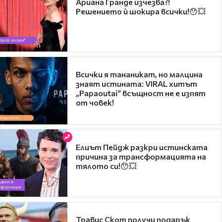
Ариана Гранде изчезва?!
Решението ѝ шокира всички!😯💥
Всички я тананикат, но малцина
знаят истината: VIRAL хитът
„Papaoutai“ всъщност не е изпят
от човек!
Елиът Пейдж разкри истинската
причина за трансформацията на
тялото си!😯💥
Травис Скот получи подарък