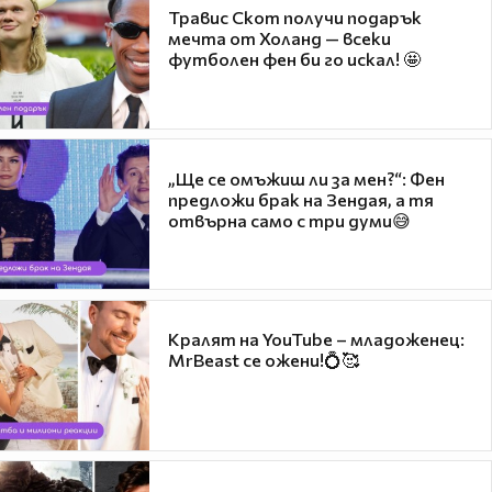
Травис Скот получи подарък
мечта от Холанд — всеки
футболен фен би го искал! 🤩
„Ще се омъжиш ли за мен?“: Фен
предложи брак на Зендая, а тя
отвърна само с три думи😅
Кралят на YouTube – младоженец:
MrBeast се ожени!💍🥰