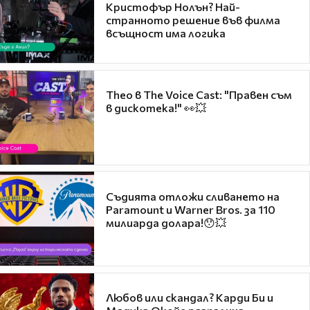
Кристофър Нолън? Най-
странното решение във филма
всъщност има логика
Theo в The Voice Cast: "Правен съм
в дискотека!" 👀💥
Съдията отложи сливането на
Paramount и Warner Bros. за 110
милиарда долара!😯💥
Любов или скандал? Карди Би и