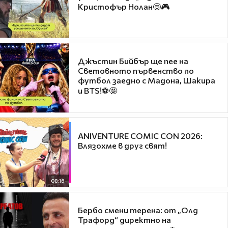
Кристофър Нолан🤩🎮
Джъстин Бийбър ще пее на
Световното първенство по
футбол заедно с Мадона, Шакира
и BTS!⚽🤩
ANIVENTURE COMIC CON 2026:
Влязохме в друг свят!
08:16
Бербо смени терена: от „Олд
Трафорд“ директно на