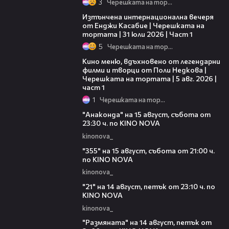
3
Черешката на тортата
18:07
Изтънчена интернационална вечеря
от Енджи Касабие | Черешката на
тортата | 31 юли 2026 | Част 1
5
Черешката на тортата
15:39
Кино меню, вдъхновено от легендарни
филми и творци от Поли Недкова |
Черешката на тортата | 5 авг. 2026 |
част 1
1
Черешката на тортата
00:30
"Анаконда" на 15 август, събота от
23:30 ч. по KINO NOVA
kinonova_
00:31
"355" на 15 август, събота от 21:00 ч.
по KINO NOVA
kinonova_
00:29
"21" на 14 август, петък от 23:10 ч. по
KINO NOVA
kinonova_
00:29
"Размянaта" на 14 август, петък от