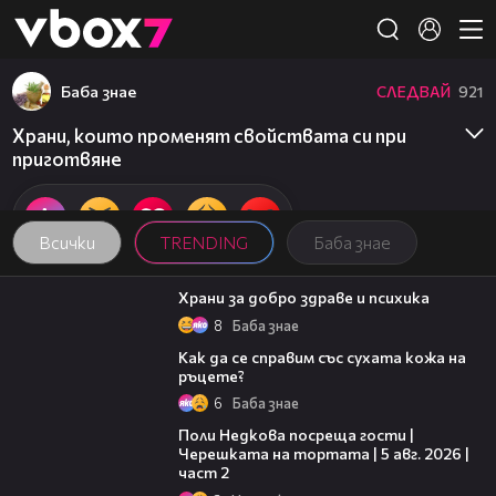
Member of
👾
Баба знае
СЛЕДВАЙ
921
Храни, които променят свойствата си при
приготвяне
Всички
TRENDING
Баба знае
01:27
Храни за добро здраве и психика
8
Баба знае
01:34
Как да се справим със сухата кожа на
ръцете?
6
Баба знае
13:03
Поли Недкова посреща гости |
Черешката на тортата | 5 авг. 2026 |
част 2