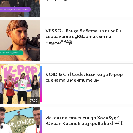
VESSOU влиза в света на онлайн
сериалите с „Кварталът на
Реджо“ 🤩🎬
VOID & Girl Code: Всичко за K-pop
сцената и мечтите им
07:50
Искаш да стигнеш до Холивуд?
Юлиан Костов разкрива как!👀💥