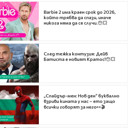
Barbie 2 има краен срок до 2026,
който трябва да спази, иначе
никога няма да се случи.😯💥
След тежка контузия: Дейв
Батиста е новият Кратос!😯💥
„Спайдър-мен: Нов ден“ буквално
взриви кината у нас – ето защо
всички говорят за него👀🎬