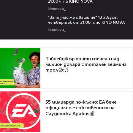
21:00 ч. по KINO NOVA
kinonova_
00:23
"Запознай ме с вашите" 13 август,
четвъртък от 21:00 ч. по KINO NOVA
kinonova_
Тийнейджър почти спечели над
милион долара с тотален гейминг
трол😯💥
55 милиарда по-късно: EA вече
официално е собственост на
Саудитска Арабия💰