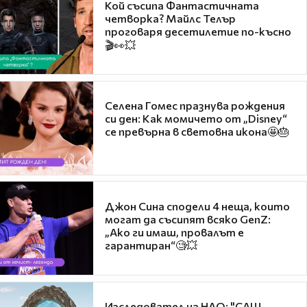
Кой съсипа Фантастичната
четворка? Майлс Телър
проговаря десетилетие по-късно
🎬👀💥
Селена Гомес празнува рождения
си ден: Как момичето от „Disney“
се превърна в световна икона🤩🎂
Джон Сина сподели 4 неща, които
могат да съсипят всяко GenZ:
„Ако ги имаш, провалът е
гарантиран“🧐💥
Изследовател на НЛО: "САЩ