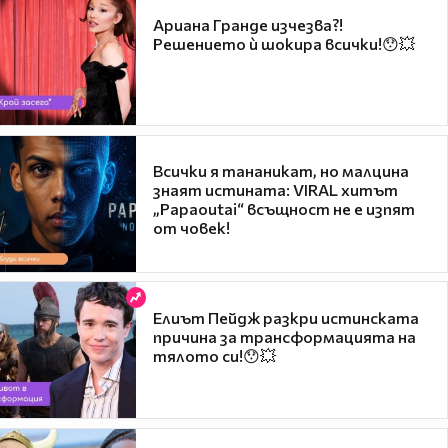
Ариана Гранде изчезва?!
Решението ѝ шокира всички!😯💥
Всички я тананикат, но малцина
знаят истината: VIRAL хитът
„Papaoutai“ всъщност не е изпят
от човек!
Елиът Пейдж разкри истинската
причина за трансформацията на
тялото си!😯💥