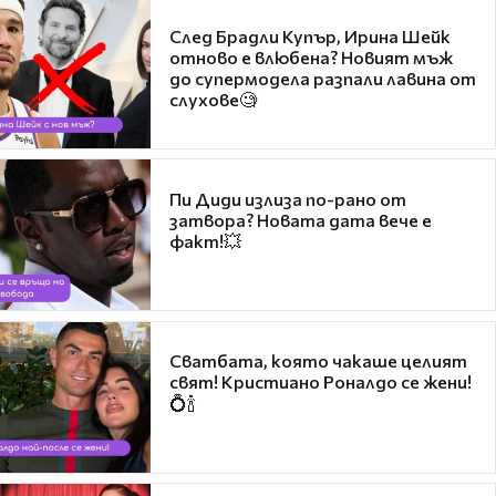
След Брадли Купър, Ирина Шейк
отново е влюбена? Новият мъж
до супермодела разпали лавина от
слухове🧐
Пи Диди излиза по-рано от
затвора? Новата дата вече е
факт!💥
Сватбата, която чакаше целият
свят! Кристиано Роналдо се жени!
💍🍾