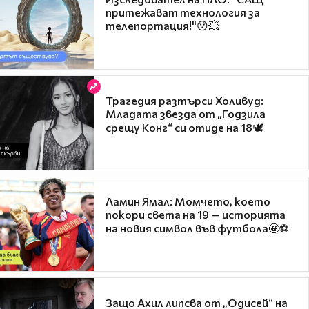
притежават технология за
телепортация!"😯💥
Трагедия разтърси Холивуд:
Младата звезда от „Годзила
срещу Конг“ си отиде на 18🕊️
Ламин Ямал: Момчето, което
покори света на 19 — историята
на новия символ във футбола🤩⚽
Защо Ахил липсва от „Одисей“ на