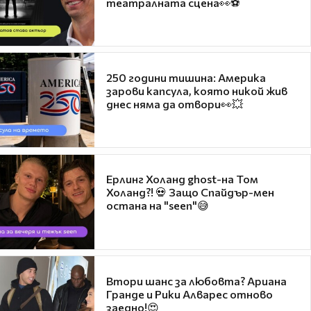
театралната сцена👀⚽
250 години тишина: Америка
зарови капсула, която никой жив
днес няма да отвори👀💥
Ерлинг Холанд ghost-на Том
Холанд?! 💀 Защо Спайдър-мен
остана на "seen"😅
Втори шанс за любовта? Ариана
Гранде и Рики Алварес отново
заедно!😍