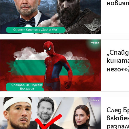
новият
„Спайд
кината
него👀
След Б
влюбен
разпал