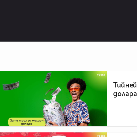
Тийней
долара