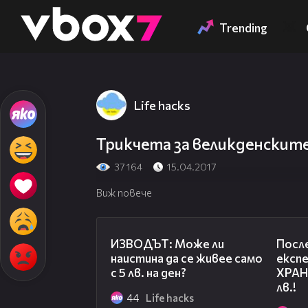
Member of
👾
Trending
Life hacks
Трикчета за великденските
37 164
15.04.2017
Виж повече
06:07
ИЗВОДЪТ: Може ли
Посл
наистина да се живее само
експ
с 5 лв. на ден?
ХРАН
лв.!
44
Life hacks