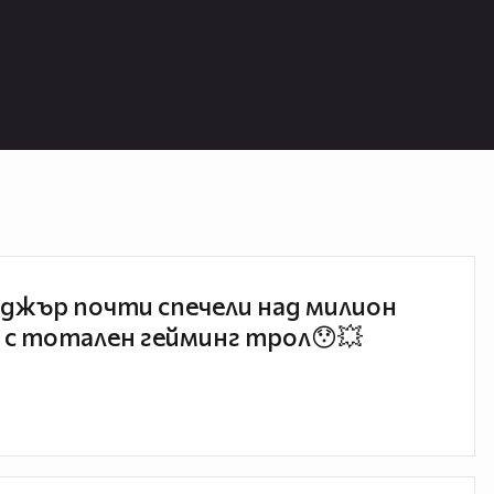
джър почти спечели над милион
 с тотален гейминг трол😯💥