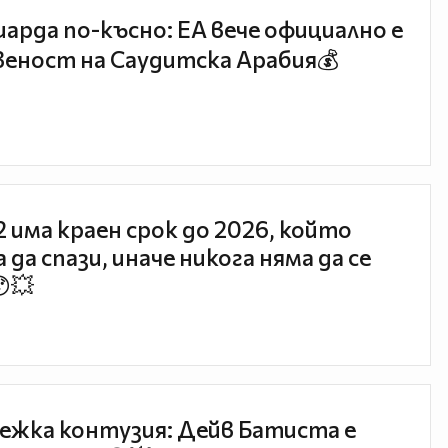
иарда по-късно: EA вече официално е
еност на Саудитска Арабия💰
 2 има краен срок до 2026, който
 да спази, иначе никога няма да се
😯💥
ежка контузия: Дейв Батиста е