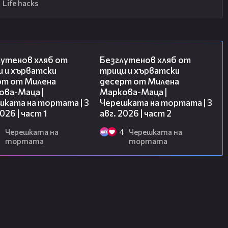
Life hacks
16:02
15:35
лутенов хляб от
Безглутенов хляб от
и и хърватски
трици и хърватски
рт от Милена
десерт от Милена
ова-Маца |
Маркова-Маца |
шката на тортата | 3
Черешката на тортата | 3
2026 | част 1
авг. 2026 | част 2
Черешката на
4
Черешката на
тортата
тортата