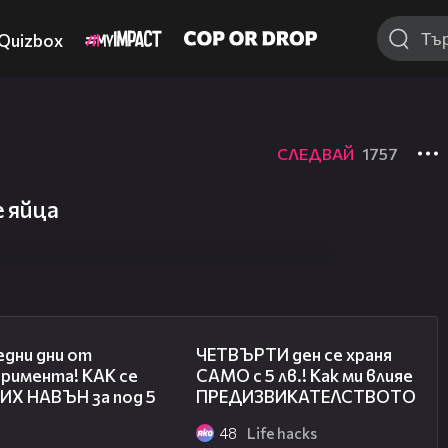
Quizbox
СЛЕДВАЙ
1757
 яйца
07:33
03:59
едни дни от
ЧЕТВЪРТИ ден се храня
еримента! КАК се
САМО с 5 лв.! Как ми влияе
ИХ НАВЪН за под 5
ПРЕДИЗВИКАТЕЛСТВОТО?
48
Life hacks