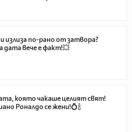
и излиза по-рано от затвора?
 дата вече е факт!💥
та, която чакаше целият свят!
ано Роналдо се жени!💍🍾