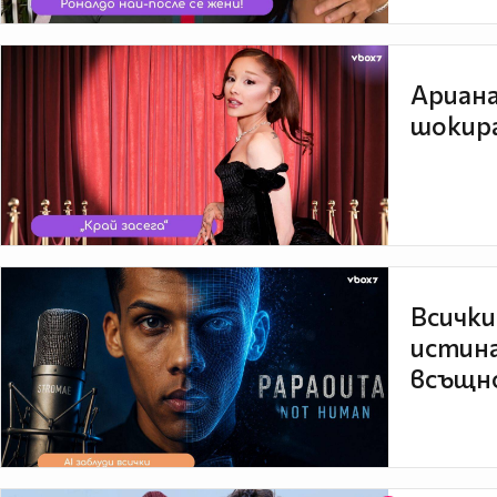
Ариана
шокира
Всички
истина
всъщно