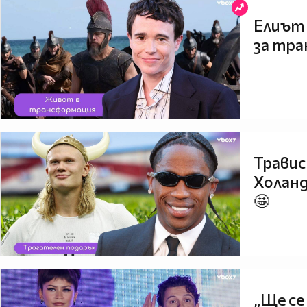
Елиът 
за тра
Травис
Холанд
🤩
„Ще се