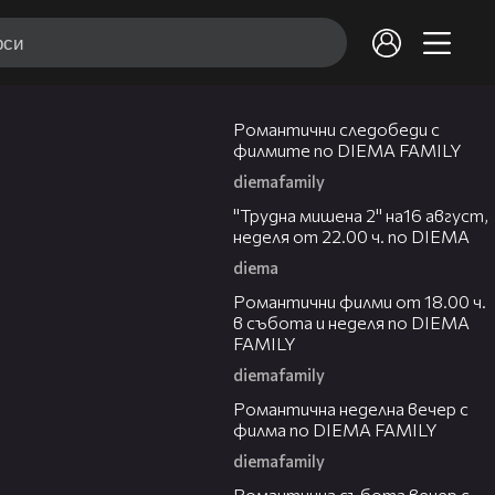
00:31
Романтични следобеди с
филмите по DIEMA FAMILY
diemafamily
00:31
"Трудна мишена 2" на16 август,
неделя от 22.00 ч. по DIEMA
diema
00:36
Романтични филми от 18.00 ч.
в събота и неделя по DIEMA
FAMILY
diemafamily
00:21
Романтичнa неделна вечер с
филма по DIEMA FAMILY
diemafamily
00:20
Романтичнa събота вечер с