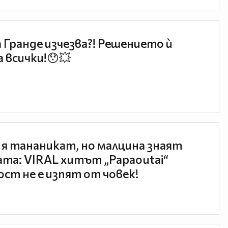
 Гранде изчезва?! Решението ѝ
 всички!😯💥
 я тананикат, но малцина знаят
та: VIRAL хитът „Papaoutai“
ст не е изпят от човек!