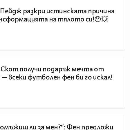
Пейдж разкри истинската причина
нсформацията на тялото си!😯💥
 Скот получи подарък мечта от
 — всеки футболен фен би го искал!
 омъжиш ли за мен?“: Фен предложи