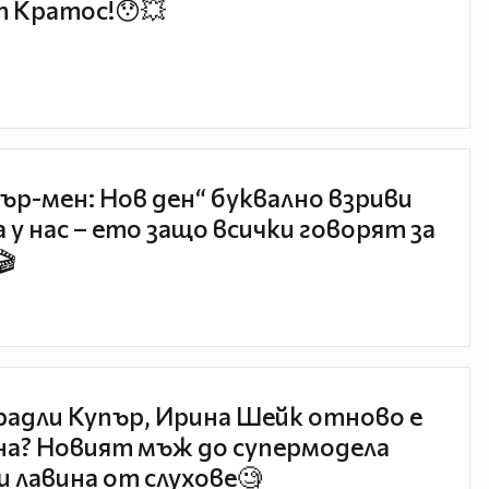
 Кратос!😯💥
ър-мен: Нов ден“ буквално взриви
 у нас – ето защо всички говорят за
🎬
радли Купър, Ирина Шейк отново е
а? Новият мъж до супермодела
и лавина от слухове🧐