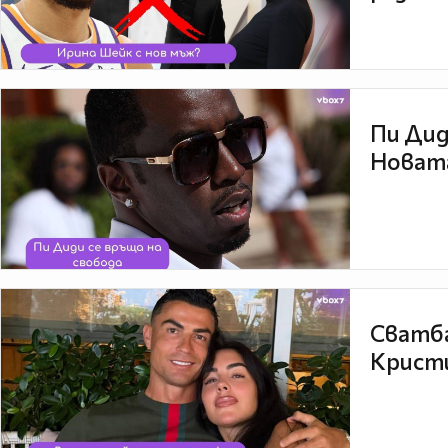
Пи Дид
Новата
Сватба
Кристи