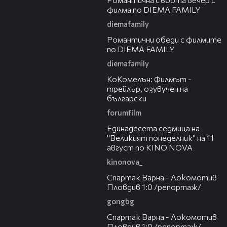
филма по DIEMA FAMILY
diemafamily
00:32
Романтични обеди с филмите
по DIEMA FAMILY
diemafamily
01:06
КоКомелън: Филмът -
трейлър, озувучен на
български
forumfilm
00:31
Единадесета седмица на
"Великият понеделник" на 11
август по KINO NOVA
kinonova_
19:01
Спартак Варна - Локомотив
Пловдив 1:0 /репортаж/
gongbg
06:10
Спартак Варна - Локомотив
Пловдив 1:0 /репортаж/