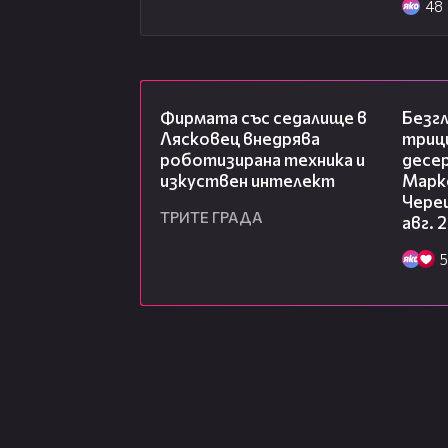
48
00:06
Фирмата със седалище в
Безг
Лясковец внедрява
триц
роботизирана техника и
десе
изкуствен интелект
Марк
Чере
ТРИТЕ ГРАДА
авг. 
5