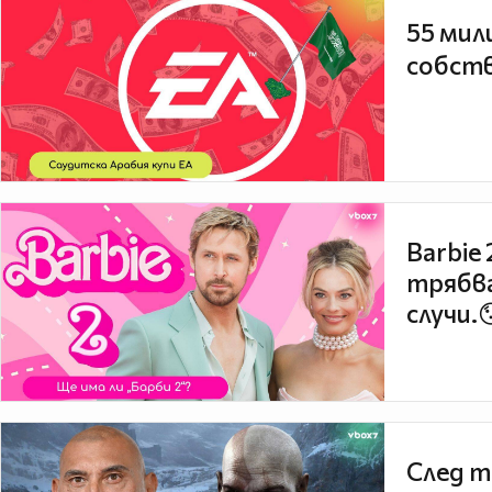
55 мил
собств
Barbie
трябва
случи.
След т