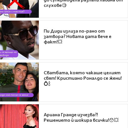
слухове🧐
Пи Диди излиза по-рано от
затвора? Новата дата вече е
факт!💥
Сватбата, която чакаше целият
свят! Кристиано Роналдо се жени!
💍🍾
Ариана Гранде изчезва?!
Решението ѝ шокира всички!😯💥