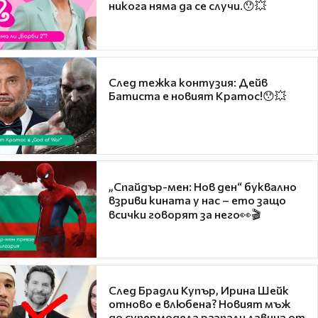
никога няма да се случи.😯💥
След тежка контузия: Дейв
Батиста е новият Кратос!😯💥
„Спайдър-мен: Нов ден“ буквално
взриви кината у нас – ето защо
всички говорят за него👀🎬
След Брадли Купър, Ирина Шейк
отново е влюбена? Новият мъж
до супермодела разпали лавина от