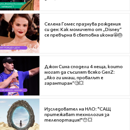
Селена Гомес празнува рождения
си ден: Как момичето от „Disney“
се превърна в световна икона🤩🎂
Джон Сина сподели 4 неща, които
могат да съсипят всяко GenZ:
„Ако ги имаш, провалът е
гарантиран“🧐💥
Изследовател на НЛО: "САЩ
притежават технология за
телепортация!"😯💥