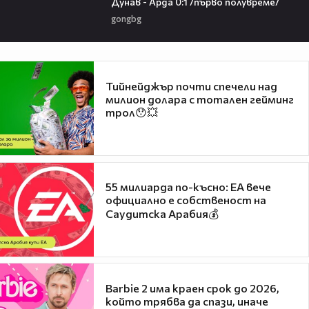
Дунав - Арда 0:1 /първо полувреме/
gongbg
Тийнейджър почти спечели над
милион долара с тотален гейминг
трол😯💥
55 милиарда по-късно: EA вече
официално е собственост на
Саудитска Арабия💰
Barbie 2 има краен срок до 2026,
който трябва да спази, иначе