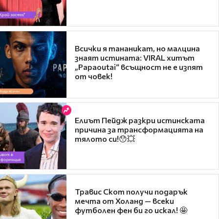
Всички я тананикат, но малцина
знаят истината: VIRAL хитът
„Papaoutai“ всъщност не е изпят
от човек!
Елиът Пейдж разкри истинската
причина за трансформацията на
тялото си!😯💥
Травис Скот получи подарък
мечта от Холанд — всеки
футболен фен би го искал! 🤩