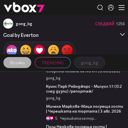
Member of
👾
gong_bg
СЛЕДВАЙ
1256
Goal by Everton
Всички
TRENDING
gong_bg
04:09
Спортни новини на NOVA (8.08.2026)
gong_bg
08:50
Куинс Парк Рейнджърс - Милуол 1:1 (0:2
след дузпи) /репортаж/
gong_bg
20:17
Милена Маркова-Маца посреща гости
| Черешката на тортата | 3 авг. 2026
5
Черешката на тортата
19:25
Поли Недкова посреща гости |