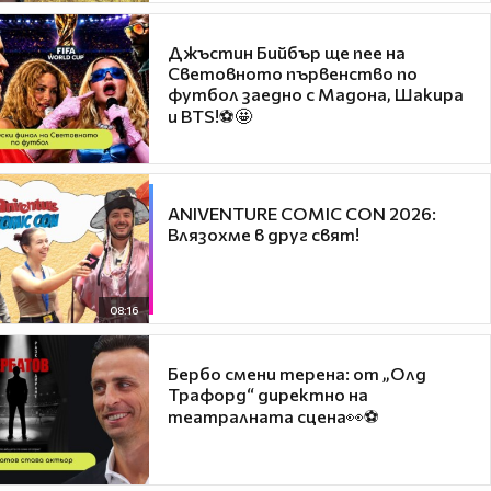
Джъстин Бийбър ще пее на
Световното първенство по
футбол заедно с Мадона, Шакира
и BTS!⚽🤩
ANIVENTURE COMIC CON 2026:
Влязохме в друг свят!
08:16
Бербо смени терена: от „Олд
Трафорд“ директно на
театралната сцена👀⚽