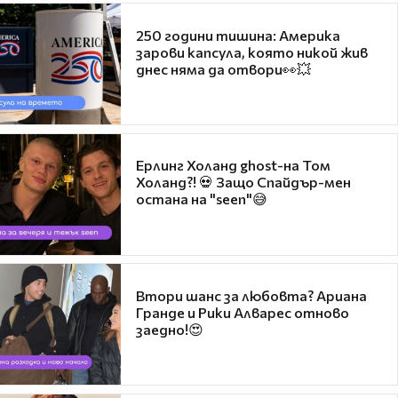
250 години тишина: Америка
зарови капсула, която никой жив
днес няма да отвори👀💥
Ерлинг Холанд ghost-на Том
Холанд?! 💀 Защо Спайдър-мен
остана на "seen"😅
Втори шанс за любовта? Ариана
Гранде и Рики Алварес отново
заедно!😍