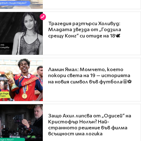
Трагедия разтърси Холивуд:
Младата звезда от „Годзила
срещу Конг“ си отиде на 18🕊️
Ламин Ямал: Момчето, което
покори света на 19 — историята
на новия символ във футбола🤩⚽
Защо Ахил липсва от „Одисей“ на
Кристофър Нолън? Най-
странното решение във филма
всъщност има логика