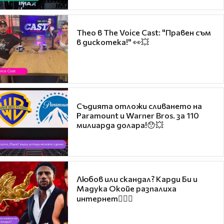
Theo в The Voice Cast: "Правен съм
в дискотека!" 👀💥
Съдията отложи сливането на
Paramount и Warner Bros. за 110
милиарда долара!😯💥
Любов или скандал? Карди Би и
Мадука Окойе разпалиха
интернет❤️‍🔥🔥