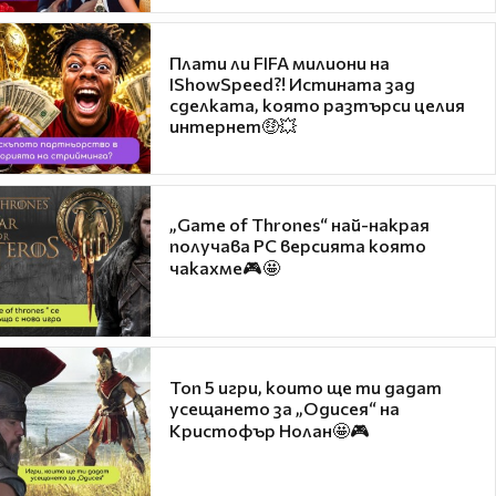
Плати ли FIFA милиони на
IShowSpeed?! Истината зад
сделката, която разтърси целия
интернет🤑💥
„Game of Thrones“ най-накрая
получава PC версията която
чакахме🎮🤩
Топ 5 игри, които ще ти дадат
усещането за „Одисея“ на
Кристофър Нолан🤩🎮