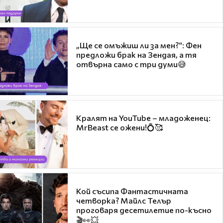
„Ще се омъжиш ли за мен?“: Фен
предложи брак на Зендая, а тя
отвърна само с три думи😅
Кралят на YouTube – младоженец:
MrBeast се ожени!💍🥰
Кой съсипа Фантастичната
четворка? Майлс Телър
проговаря десетилетие по-късно
🎬👀💥