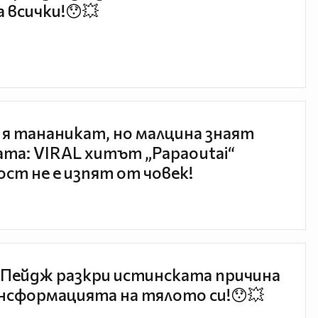
 всички!😯💥
 я тананикат, но малцина знаят
та: VIRAL хитът „Papaoutai“
ст не е изпят от човек!
Пейдж разкри истинската причина
нсформацията на тялото си!😯💥