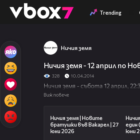
Member of
👾
Trending
Ничия земя
Ничия земя - 12 април по Но
328
10.04.2014
Ничия земя - събота 12 април, 22:
Виж повече
47:07
Ничия земя | Новите
Ничия
братушки във Вакарел | 27
един 
юни 2026
юни 