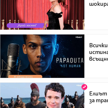
шокира
Всички
истина
всъщно
Елиът 
за тра