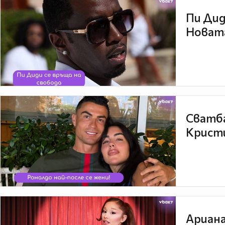
Пи Дид
Новата
Сватба
Кристи
Ариана