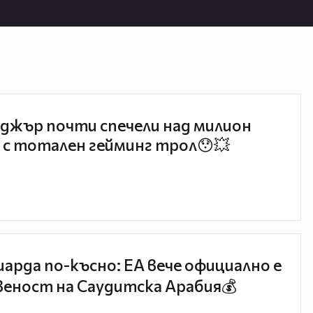
джър почти спечели над милион
 с тотален гейминг трол😯💥
иарда по-късно: EA вече официално е
еност на Саудитска Арабия💰