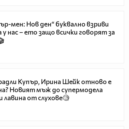
ър-мен: Нов ден“ буквално взриви
 у нас – ето защо всички говорят за
🎬
радли Купър, Ирина Шейк отново е
а? Новият мъж до супермодела
и лавина от слухове🧐