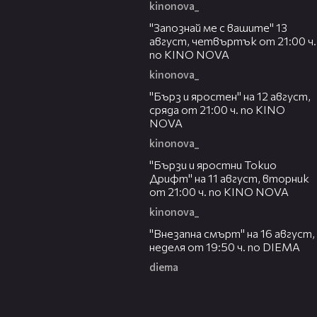
kinonova_
00:23
"Запознай ме с вашите" 13
август, четвъртък от 21:00 ч.
по KINO NOVA
kinonova_
00:22
"Бърз и яростен" на 12 август,
сряда от 21:00 ч. по KINO
NOVA
kinonova_
00:31
"Бързи и яростни Токио
Дрифт" на 11 август, вторник
от 21:00 ч. по KINO NOVA
kinonova_
00:33
"Внезапна смърт" на 16 август,
неделя от 19:50 ч. по DIEMA
diema