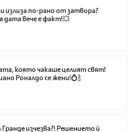
и излиза по-рано от затвора?
 дата вече е факт!💥
та, която чакаше целият свят!
ано Роналдо се жени!💍🍾
 Гранде изчезва?! Решението ѝ