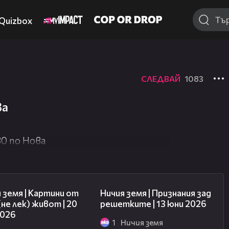
Quizbox
СЛЕДВАЙ
1083
ва
30 по Нова
43:49
50:34
 земя | Картини от
Ничия земя | Признания зад
(не лек) живот | 20
решетките | 13 юни 2026
2026
1
Ничия земя