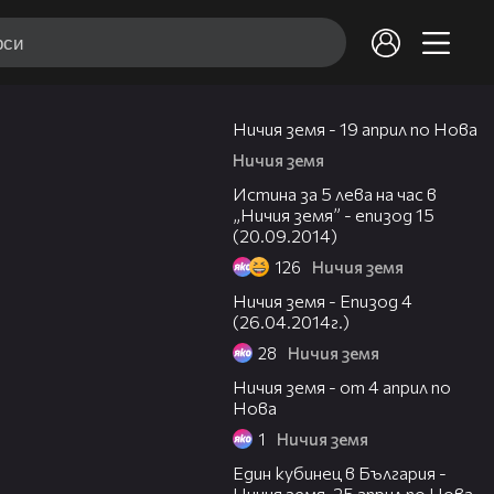
00:08
Ничия земя - 19 април по Нова
Ничия земя
46:38
Истина за 5 лева на час в
„Ничия земя” - епизод 15
(20.09.2014)
126
Ничия земя
50:42
Ничия земя - Епизод 4
(26.04.2014г.)
28
Ничия земя
00:08
Ничия земя - от 4 април по
Нова
1
Ничия земя
00:21
Един кубинец в България -
Ничия земя, 25 април по Нова