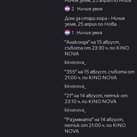
2
Ничия земя
00:08
Дом за стари хора - Ничия
земя, 25 април по Нова
1
Ничия земя
00:30
"Анаконда" на 15 август,
събота от 23:30 ч. по KINO
NOVA
kinonova_
00:31
"355" на 15 август, събота от
21:00 ч. по KINO NOVA
kinonova_
00:29
"21" на 14 август, петък от
23:10 ч. по KINO NOVA
kinonova_
00:29
"Размянaта" на 14 август,
петък от 21:00 ч. по KINO
NOVA