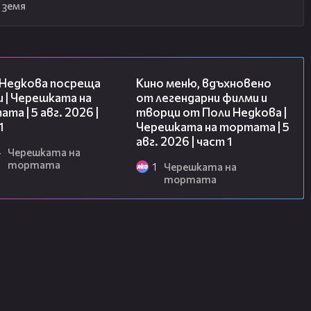
 земя
19:25
15:39
 Недкова посреща
Кино меню, вдъхновено
 | Черешката на
от легендарни филми и
та | 5 авг. 2026 |
творци от Поли Недкова |
1
Черешката на тортата | 5
авг. 2026 | част 1
4
Черешката на
тортата
1
Черешката на
тортата