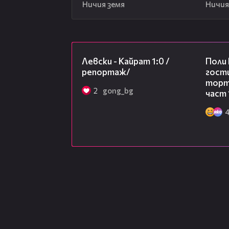
Ничия земя
Ничия
05:57
Левски - Кайрат 1:0 /
Поли
репортаж/
гости
торта
2
gong_bg
част 