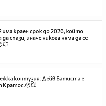
 2 има краен срок до 2026, който
 да спази, иначе никога няма да се
😯💥
ежка контузия: Дейв Батиста е
 Кратос!😯💥