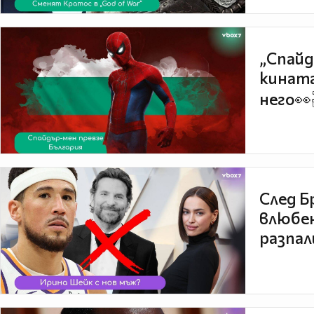
„Спайд
кината
него👀
След Б
влюбен
разпал