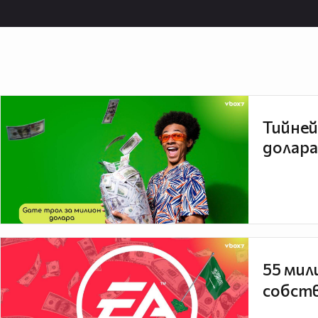
Тийней
долара
55 мил
собств