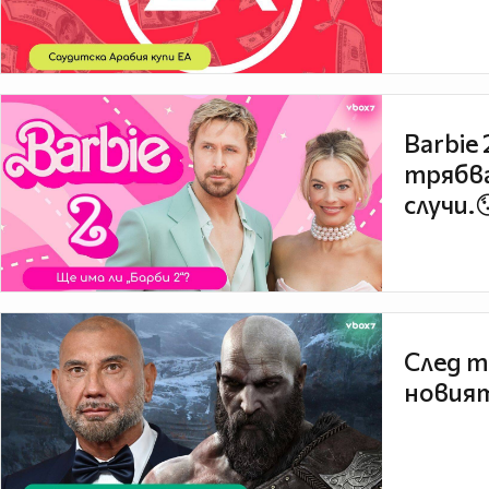
Barbie
трябва
случи.
След т
новият