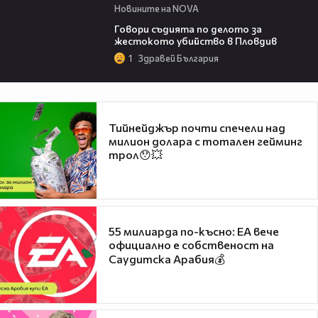
Новините на NOVA
16:28
Говори съдията по делото за
жестокото убийство в Пловдив
1
Здравей България
Тийнейджър почти спечели над
милион долара с тотален гейминг
трол😯💥
55 милиарда по-късно: EA вече
официално е собственост на
Саудитска Арабия💰