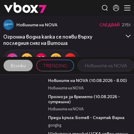
Member of
👾
Новините на NOVA
СЛЕДВАЙ
2751
Огромна водна капка се появи върху
последния сняг на Витоша
Всички
TRENDING
Новините на NOVA
05:01
Новините на NOVA (10.08.2026 - 8.00)
Новините на NOVA
01:37
Прогноза за времето (10.08.2026 -
сутрешна)
Новините на NOVA
05:30
Преди кръга: Ботев - Спартак Варна
gongbg
01:06
Шокираща грешка! ЦСКА удвои срещу