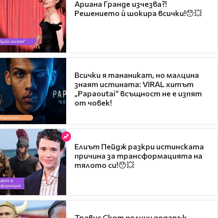
Ариана Гранде изчезва?!
Решението ѝ шокира всички!😯💥
Всички я тананикат, но малцина
знаят истината: VIRAL хитът
„Papaoutai“ всъщност не е изпят
от човек!
Елиът Пейдж разкри истинската
причина за трансформацията на
тялото си!😯💥
Травис Скот получи подарък