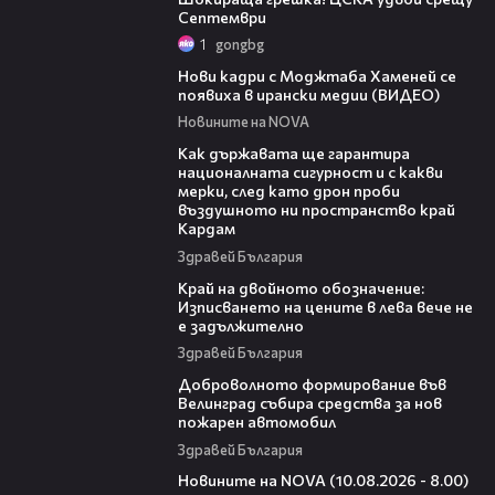
Септември
1
gongbg
00:14
Нови кадри с Моджтаба Хаменей се
появиха в ирански медии (ВИДЕО)
Новините на NOVA
21:17
Как държавата ще гарантира
националната сигурност и с какви
мерки, след като дрон проби
въздушното ни пространство край
Кардам
Здравей България
08:22
Край на двойното обозначение:
Изписването на цените в лева вече не
е задължително
Здравей България
00:54
Доброволното формирование във
Велинград събира средства за нов
пожарен автомобил
Здравей България
05:01
Новините на NOVA (10.08.2026 - 8.00)