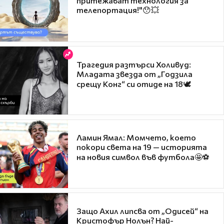
притежават технология за
телепортация!"😯💥
Трагедия разтърси Холивуд:
Младата звезда от „Годзила
срещу Конг“ си отиде на 18🕊️
Ламин Ямал: Момчето, което
покори света на 19 — историята
на новия символ във футбола🤩⚽
Защо Ахил липсва от „Одисей“ на
Кристофър Нолън? Най-