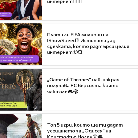
интернет❤️‍🔥🔥
Плати ли FIFA милиони на
IShowSpeed?! Истината зад
сделката, която разтърси целия
интернет🤑💥
„Game of Thrones“ най-накрая
получава PC версията която
чакахме🎮🤩
Топ 5 игри, които ще ти дадат
усещането за „Одисея“ на
Кристофър Нолан🤩🎮