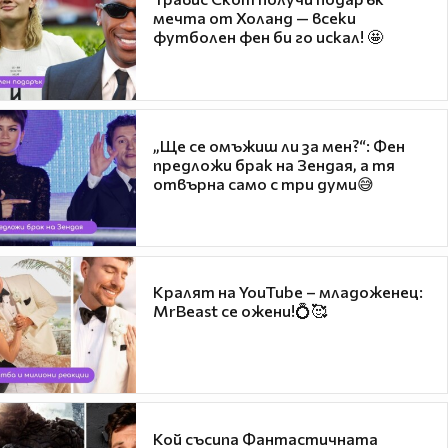
мечта от Холанд — всеки
футболен фен би го искал! 🤩
„Ще се омъжиш ли за мен?“: Фен
предложи брак на Зендая, а тя
отвърна само с три думи😅
Кралят на YouTube – младоженец:
MrBeast се ожени!💍🥰
Кой съсипа Фантастичната