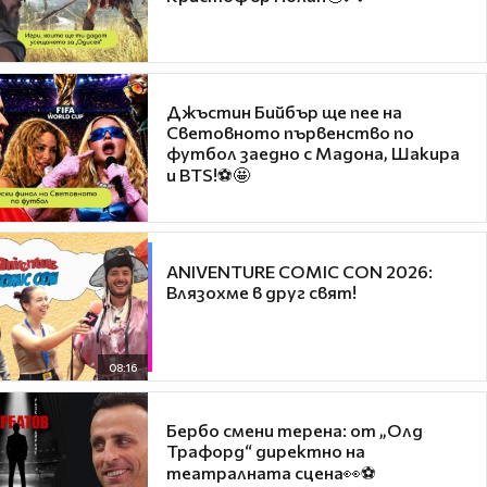
Джъстин Бийбър ще пее на
Световното първенство по
футбол заедно с Мадона, Шакира
и BTS!⚽🤩
ANIVENTURE COMIC CON 2026:
Влязохме в друг свят!
08:16
Бербо смени терена: от „Олд
Трафорд“ директно на
театралната сцена👀⚽