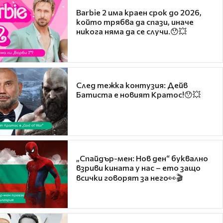
Barbie 2 има краен срок до 2026,
който трябва да спази, иначе
никога няма да се случи.😯💥
След тежка контузия: Дейв
Батиста е новият Кратос!😯💥
„Спайдър-мен: Нов ден“ буквално
взриви кината у нас – ето защо
всички говорят за него👀🎬