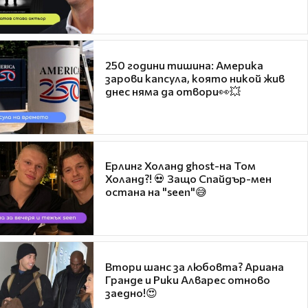
250 години тишина: Америка
зарови капсула, която никой жив
днес няма да отвори👀💥
Ерлинг Холанд ghost-на Том
Холанд?! 💀 Защо Спайдър-мен
остана на "seen"😅
Втори шанс за любовта? Ариана
Гранде и Рики Алварес отново
заедно!😍