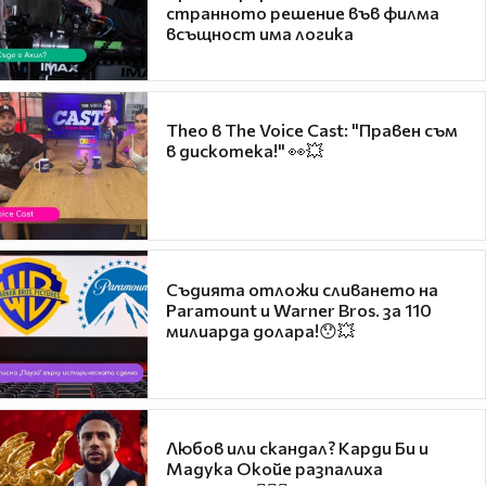
странното решение във филма
всъщност има логика
Theo в The Voice Cast: "Правен съм
в дискотека!" 👀💥
Съдията отложи сливането на
Paramount и Warner Bros. за 110
милиарда долара!😯💥
Любов или скандал? Карди Би и
Мадука Окойе разпалиха