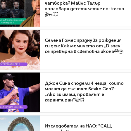
четворка? Майлс Телър
проговаря десетилетие по-късно
🎬👀💥
Селена Гомес празнува рождения
си ден: Как момичето от „Disney“
се превърна в световна икона🤩🎂
Джон Сина сподели 4 неща, които
могат да съсипят всяко GenZ:
„Ако ги имаш, провалът е
гарантиран“🧐💥
Изследовател на НЛО: "САЩ