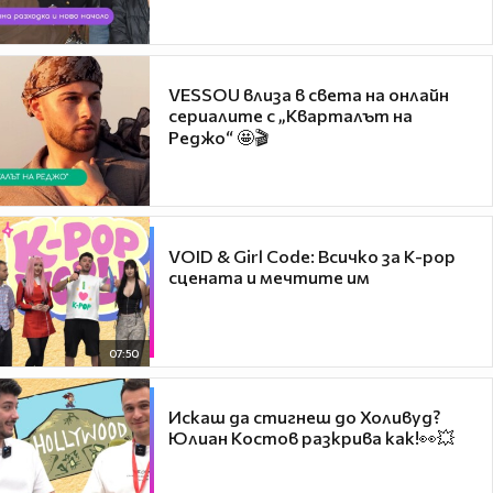
VESSOU влиза в света на онлайн
сериалите с „Кварталът на
Реджо“ 🤩🎬
VOID & Girl Code: Всичко за K-pop
сцената и мечтите им
07:50
Искаш да стигнеш до Холивуд?
Юлиан Костов разкрива как!👀💥