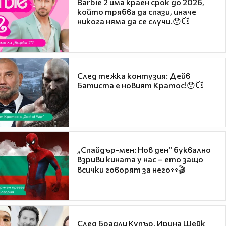
Barbie 2 има краен срок до 2026,
който трябва да спази, иначе
никога няма да се случи.😯💥
След тежка контузия: Дейв
Батиста е новият Кратос!😯💥
„Спайдър-мен: Нов ден“ буквално
взриви кината у нас – ето защо
всички говорят за него👀🎬
След Брадли Купър, Ирина Шейк