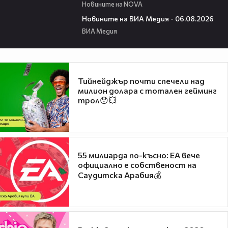
Новините на NOVA
22:43
Новините на ВИА Медия - 06.08.2026
ВИА Медия
Тийнейджър почти спечели над
милион долара с тотален гейминг
трол😯💥
55 милиарда по-късно: EA вече
официално е собственост на
Саудитска Арабия💰