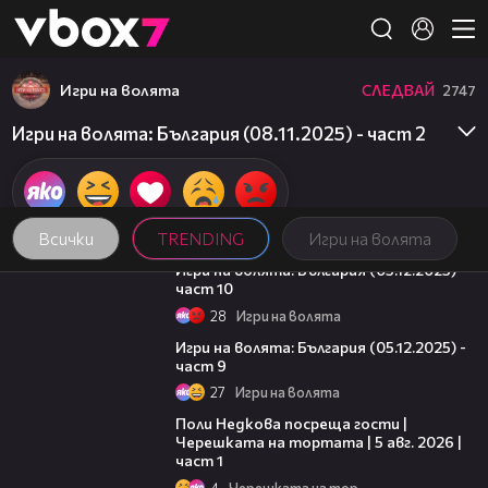
Member of
👾
Игри на волята
СЛЕДВАЙ
2747
Игри на волята: България (08.11.2025) - част 2
Всички
TRENDING
Игри на волята
10:11
Игри на волята: България (05.12.2025) -
част 10
28
Игри на волята
13:57
Игри на волята: България (05.12.2025) -
част 9
27
Игри на волята
19:25
Поли Недкова посреща гости |
Черешката на тортата | 5 авг. 2026 |
част 1
4
Черешката на тортата