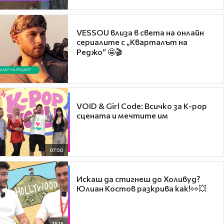
VESSOU влиза в света на онлайн
сериалите с „Кварталът на
Реджо“ 🤩🎬
VOID & Girl Code: Всичко за K-pop
сцената и мечтите им
07:50
Искаш да стигнеш до Холивуд?
Юлиан Костов разкрива как!👀💥
15:15