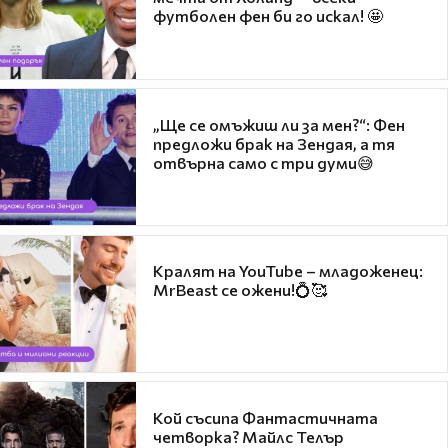
футболен фен би го искал! 🤩
„Ще се омъжиш ли за мен?“: Фен
предложи брак на Зендая, а тя
отвърна само с три думи😅
Кралят на YouTube – младоженец:
MrBeast се ожени!💍🥰
Кой съсипа Фантастичната
четворка? Майлс Телър