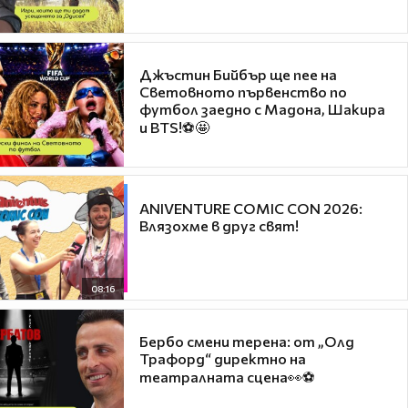
Джъстин Бийбър ще пее на
Световното първенство по
футбол заедно с Мадона, Шакира
и BTS!⚽🤩
ANIVENTURE COMIC CON 2026:
Влязохме в друг свят!
08:16
Бербо смени терена: от „Олд
Трафорд“ директно на
театралната сцена👀⚽