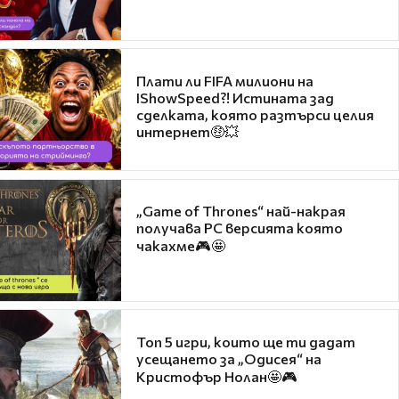
Плати ли FIFA милиони на
IShowSpeed?! Истината зад
сделката, която разтърси целия
интернет🤑💥
„Game of Thrones“ най-накрая
получава PC версията която
чакахме🎮🤩
Топ 5 игри, които ще ти дадат
усещането за „Одисея“ на
Кристофър Нолан🤩🎮