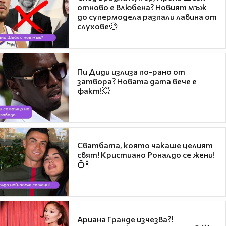
отново е влюбена? Новият мъж
до супермодела разпали лавина от
слухове🧐
Пи Диди излиза по-рано от
затвора? Новата дата вече е
факт!💥
Сватбата, която чакаше целият
свят! Кристиано Роналдо се жени!
💍🍾
Ариана Гранде изчезва?!