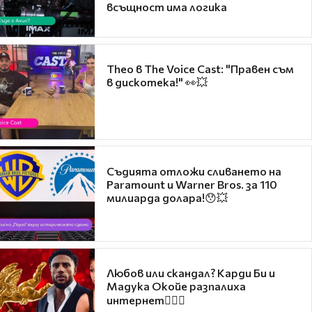
всъщност има логика
Theo в The Voice Cast: "Правен съм
в дискотека!" 👀💥
Съдията отложи сливането на
Paramount и Warner Bros. за 110
милиарда долара!😯💥
Любов или скандал? Карди Би и
Мадука Окойе разпалиха
интернет❤️‍🔥🔥