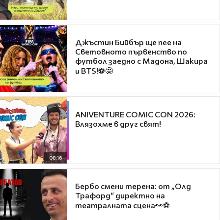
Джъстин Бийбър ще пее на
Световното първенство по
футбол заедно с Мадона, Шакира
и BTS!⚽🤩
ANIVENTURE COMIC CON 2026:
Влязохме в друг свят!
08:16
Бербо смени терена: от „Олд
Трафорд“ директно на
театралната сцена👀⚽