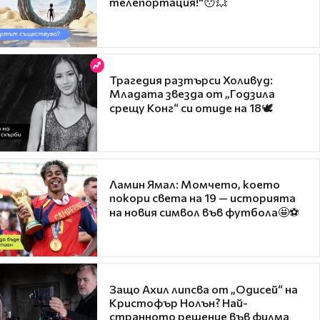
телепортация!"😯💥
Трагедия разтърси Холивуд:
Младата звезда от „Годзила
срещу Конг“ си отиде на 18🕊️
Ламин Ямал: Момчето, което
покори света на 19 — историята
на новия символ във футбола🤩⚽
Защо Ахил липсва от „Одисей“ на
Кристофър Нолън? Най-
странното решение във филма