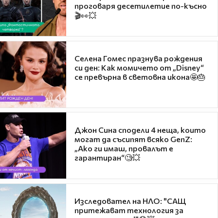
проговаря десетилетие по-късно
🎬👀💥
Селена Гомес празнува рождения
си ден: Как момичето от „Disney“
се превърна в световна икона🤩🎂
Джон Сина сподели 4 неща, които
могат да съсипят всяко GenZ:
„Ако ги имаш, провалът е
гарантиран“🧐💥
Изследовател на НЛО: "САЩ
притежават технология за