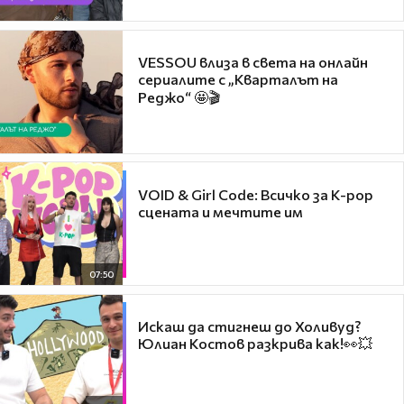
VESSOU влиза в света на онлайн
сериалите с „Кварталът на
Реджо“ 🤩🎬
VOID & Girl Code: Всичко за K-pop
сцената и мечтите им
07:50
Искаш да стигнеш до Холивуд?
Юлиан Костов разкрива как!👀💥