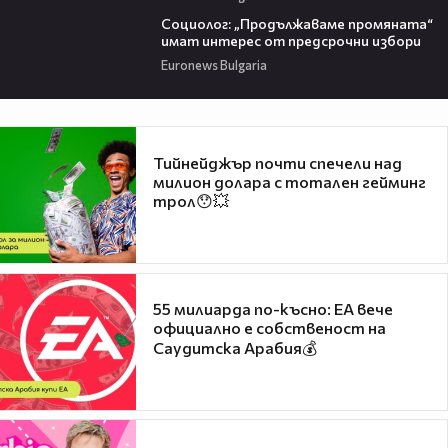
22:53
Социолог: „Продължаваме промяната“
имат интерес от предсрочни избори
Euronews Bulgaria
Тийнейджър почти спечели над
милион долара с тотален гейминг
трол😯💥
55 милиарда по-късно: EA вече
официално е собственост на
Саудитска Арабия💰