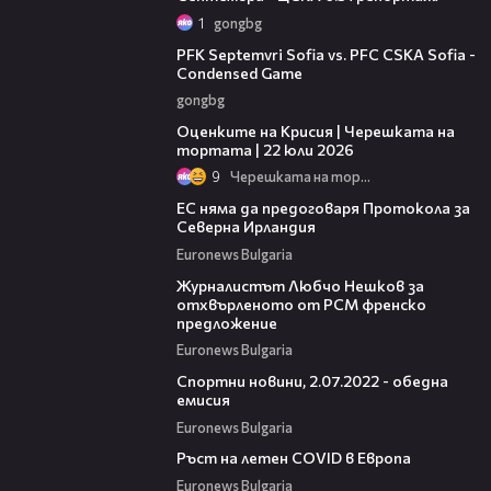
1
gongbg
20:10
PFK Septemvri Sofia vs. PFC CSKA Sofia -
Condensed Game
gongbg
03:36
Оценките на Крисия | Черешката на
тортата | 22 юли 2026
9
Черешката на тортата
01:49
ЕС няма да предоговаря Протокола за
Северна Ирландия
Euronews Bulgaria
09:32
Журналистът Любчо Нешков за
отхвърленото от РСМ френско
предложение
Euronews Bulgaria
07:33
Спортни новини, 2.07.2022 - обедна
емисия
Euronews Bulgaria
01:19
Ръст на летен COVID в Европа
Euronews Bulgaria