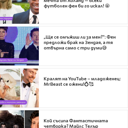
мечта от Холанд — всеки
футболен фен би го искал! 🤩
„Ще се омъжиш ли за мен?“: Фен
предложи брак на Зендая, а тя
отвърна само с три думи😅
Кралят на YouTube – младоженец:
MrBeast се ожени!💍🥰
Кой съсипа Фантастичната
четворка? Майлс Телър