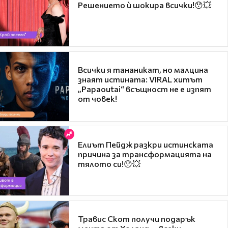
Решението ѝ шокира всички!😯💥
Всички я тананикат, но малцина
знаят истината: VIRAL хитът
„Papaoutai“ всъщност не е изпят
от човек!
Елиът Пейдж разкри истинската
причина за трансформацията на
тялото си!😯💥
Травис Скот получи подарък