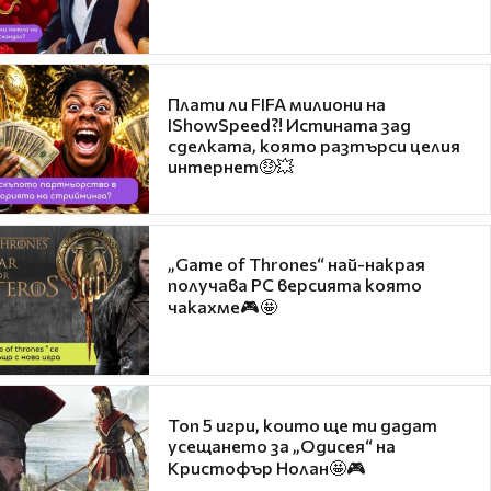
Плати ли FIFA милиони на
IShowSpeed?! Истината зад
сделката, която разтърси целия
интернет🤑💥
„Game of Thrones“ най-накрая
получава PC версията която
чакахме🎮🤩
Топ 5 игри, които ще ти дадат
усещането за „Одисея“ на
Кристофър Нолан🤩🎮