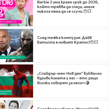
Barbie 2 има краен срок до 2026,
който трябва да спази, иначе
никога няма да се случи.😯💥
След тежка контузия: Дейв
Батиста е новият Кратос!😯💥
„Спайдър-мен: Нов ден“ буквално
взриви кината у нас – ето защо
всички говорят за него👀🎬
След Брадли Купър, Ирина Шейк