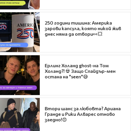
250 години тишина: Америка
зарови капсула, която никой жив
днес няма да отвори👀💥
Ерлинг Холанд ghost-на Том
Холанд?! 💀 Защо Спайдър-мен
остана на "seen"😅
Втори шанс за любовта? Ариана
Гранде и Рики Алварес отново
заедно!😍