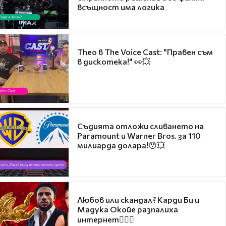
всъщност има логика
Theo в The Voice Cast: "Правен съм
в дискотека!" 👀💥
Съдията отложи сливането на
Paramount и Warner Bros. за 110
милиарда долара!😯💥
Любов или скандал? Карди Би и
Мадука Окойе разпалиха
интернет❤️‍🔥🔥