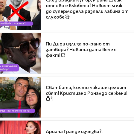
отново е влюбена? Новият мъж
до супермодела разпали лавина от
слухове🧐
Пи Диди излиза по-рано от
затвора? Новата дата вече е
факт!💥
Сватбата, която чакаше целият
свят! Кристиано Роналдо се жени!
💍🍾
Ариана Гранде изчезва?!