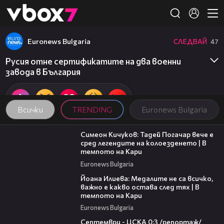
Member of
👾
Euronews Bulgaria
СЛЕДВАЙ
47
Русия отне сертификатите на два военни
завода в България
Всички
TRENDING
Euronews Bulgaria
11:23
Симеон Кичуков: Тадей Погачар вече е
сред легендите на колоезденето | В
темпото на Кари
Euronews Bulgaria
14:33
Йоана Илиева: Медалите не са всичко,
важно е какво остава след тях | В
темпото на Кари
Euronews Bulgaria
06:08
Септември - ЦСКА 0:3 /репортаж/