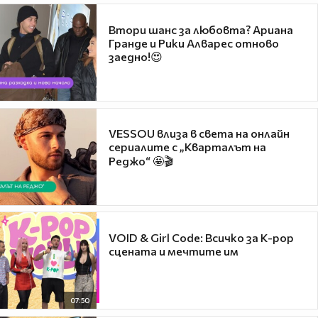
Втори шанс за любовта? Ариана
Гранде и Рики Алварес отново
заедно!😍
VESSOU влиза в света на онлайн
сериалите с „Кварталът на
Реджо“ 🤩🎬
VOID & Girl Code: Всичко за K-pop
сцената и мечтите им
07:50