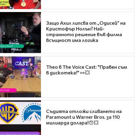
Защо Ахил липсва от „Одисей“ на
Кристофър Нолън? Най-
странното решение във филма
всъщност има логика
Theo в The Voice Cast: "Правен съм
в дискотека!" 👀💥
Съдията отложи сливането на
Paramount и Warner Bros. за 110
милиарда долара!😯💥