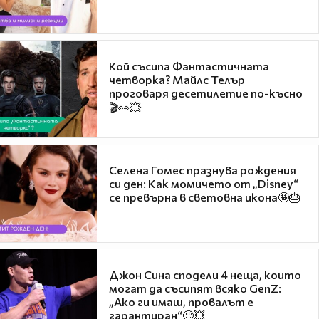
Кой съсипа Фантастичната
четворка? Майлс Телър
проговаря десетилетие по-късно
🎬👀💥
Селена Гомес празнува рождения
си ден: Как момичето от „Disney“
се превърна в световна икона🤩🎂
Джон Сина сподели 4 неща, които
могат да съсипят всяко GenZ:
„Ако ги имаш, провалът е
гарантиран“🧐💥