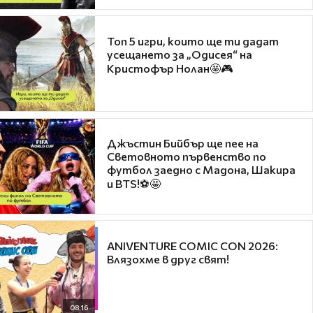
Топ 5 игри, които ще ти дадат
усещането за „Одисея“ на
Кристофър Нолан🤩🎮
Джъстин Бийбър ще пее на
Световното първенство по
футбол заедно с Мадона, Шакира
и BTS!⚽🤩
ANIVENTURE COMIC CON 2026:
Влязохме в друг свят!
08:16