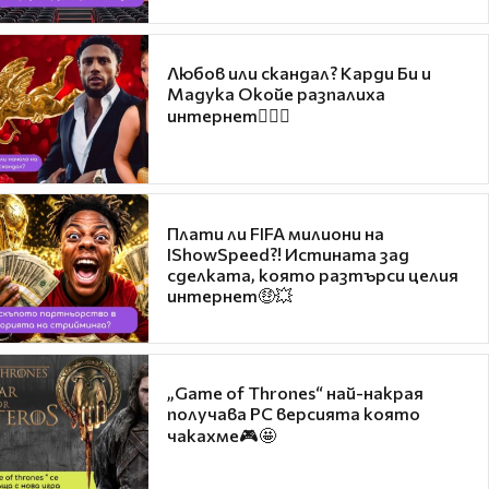
Любов или скандал? Карди Би и
Мадука Окойе разпалиха
интернет❤️‍🔥🔥
Плати ли FIFA милиони на
IShowSpeed?! Истината зад
сделката, която разтърси целия
интернет🤑💥
„Game of Thrones“ най-накрая
получава PC версията която
чакахме🎮🤩