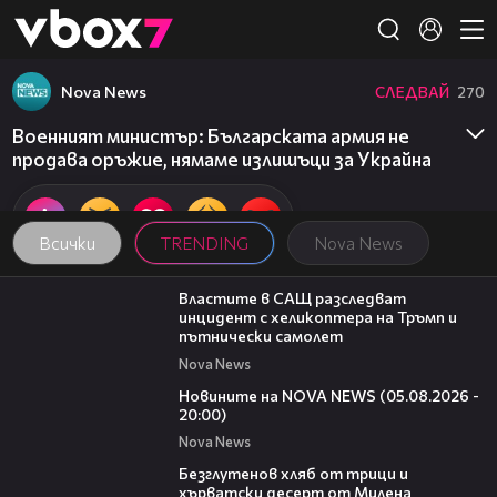
Member of
👾
Nova News
СЛЕДВАЙ
270
Военният министър: Българската армия не
продава оръжие, нямаме излишъци за Украйна
Всички
TRENDING
Nova News
00:39
Властите в САЩ разследват
инцидент с хеликоптера на Тръмп и
пътнически самолет
Nova News
21:42
Новините на NOVA NEWS (05.08.2026 -
20:00)
Nova News
16:02
Безглутенов хляб от трици и
хърватски десерт от Милена