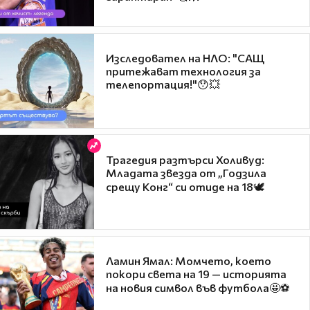
Изследовател на НЛО: "САЩ
притежават технология за
телепортация!"😯💥
Трагедия разтърси Холивуд:
Младата звезда от „Годзила
срещу Конг“ си отиде на 18🕊️
Ламин Ямал: Момчето, което
покори света на 19 — историята
на новия символ във футбола🤩⚽