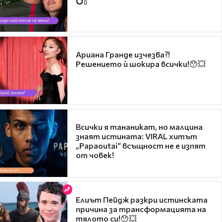
💍🍾
Ариана Гранде изчезва?!
Решението ѝ шокира всички!😯💥
Всички я тананикат, но малцина
знаят истината: VIRAL хитът
„Papaoutai“ всъщност не е изпят
от човек!
Елиът Пейдж разкри истинската
причина за трансформацията на
тялото си!😯💥