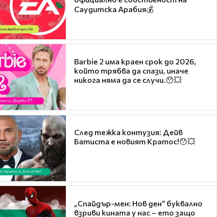
Саудитска Арабия💰
Barbie 2 има краен срок до 2026,
който трябва да спази, иначе
никога няма да се случи.😯💥
След тежка контузия: Дейв
Батиста е новият Кратос!😯💥
„Спайдър-мен: Нов ден“ буквално
взриви кината у нас – ето защо