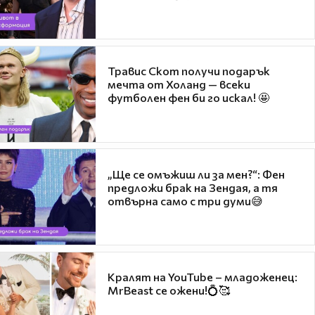
Травис Скот получи подарък
мечта от Холанд — всеки
футболен фен би го искал! 🤩
„Ще се омъжиш ли за мен?“: Фен
предложи брак на Зендая, а тя
отвърна само с три думи😅
Кралят на YouTube – младоженец:
MrBeast се ожени!💍🥰