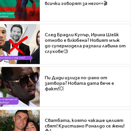
всички говорят за него👀🎬
След Брадли Купър, Ирина Шейк
отново е влюбена? Новият мъж
до супермодела разпали лавина от
слухове🧐
Пи Диди излиза по-рано от
затвора? Новата дата вече е
факт!💥
Сватбата, която чакаше целият
свят! Кристиано Роналдо се жени!