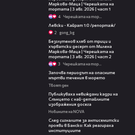
Маркова-Маца | Черешката на
тортата | 3 авг. 2026 | част 1
4
Черешката на тортата
05:57
Левски - Кайрат 1:0 /репортаж/
2
gong_bg
15:35
Безглутенов хляб от трици и
хърватски десерт от Милена
Маркова-Маца | Черешката на
тортата | 3 авг. 2026 | част 2
3
Черешката на тортата
03:59
Започва периодът на опасните
мъртви течения в морето
Твоят ден
02:10
Публикуваха невиждани кадри на
Слънцето с най-детайлните
изображения досега
Новините на NOVA
28:11
След сигналите за антисемитски
прояви в Банско: Как реагираха
институциите