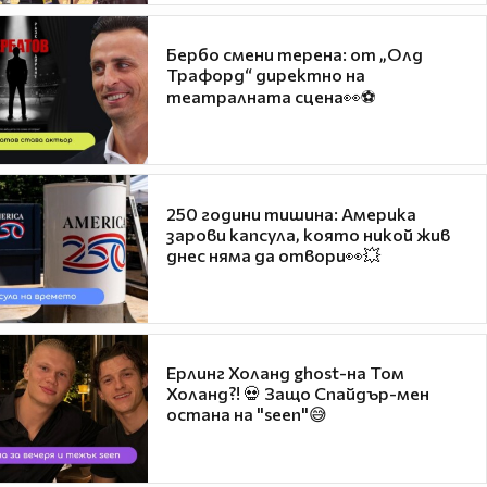
Бербо смени терена: от „Олд
Трафорд“ директно на
театралната сцена👀⚽
250 години тишина: Америка
зарови капсула, която никой жив
днес няма да отвори👀💥
Ерлинг Холанд ghost-на Том
Холанд?! 💀 Защо Спайдър-мен
остана на "seen"😅