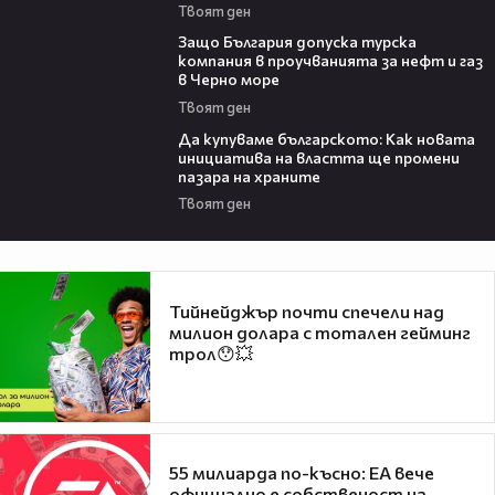
Твоят ден
05:32
Защо България допуска турска
компания в проучванията за нефт и газ
в Черно море
Твоят ден
16:42
Да купуваме българското: Как новата
инициатива на властта ще промени
пазара на храните
Твоят ден
Тийнейджър почти спечели над
милион долара с тотален гейминг
трол😯💥
55 милиарда по-късно: EA вече
официално е собственост на