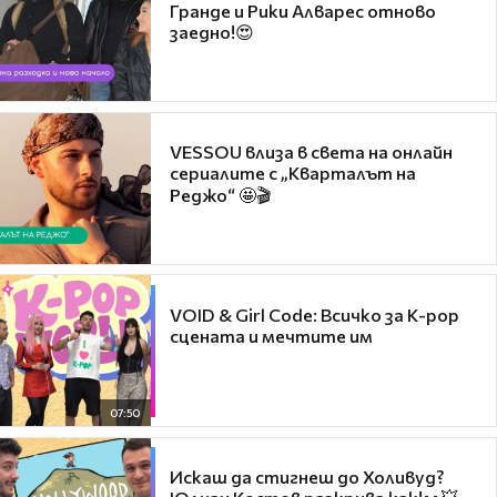
Гранде и Рики Алварес отново
заедно!😍
VESSOU влиза в света на онлайн
сериалите с „Кварталът на
Реджо“ 🤩🎬
VOID & Girl Code: Всичко за K-pop
сцената и мечтите им
07:50
Искаш да стигнеш до Холивуд?