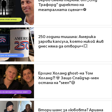
Трафорд“ директно на
театралната сцена👀⚽
250 години тишина: Америка
зарови капсула, която никой жив
днес няма да отвори👀💥
Ерлинг Холанд ghost-на Том
Холанд?! 💀 Защо Спайдър-мен
остана на "seen"😅
Втори шанс за любовта? Ариана