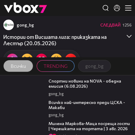
Member of
👾
gong_bg
СЛЕДВАЙ
1256
Истории от Висшата лига: приказката на
Лестър (20.05.2026)
Всички
TRENDING
gong_bg
04:46
Спортни новини на NOVA - обедна
емисия (6.08.2026)
gong_bg
01:13
Всичко най-интересно преди ЦСКА -
Макаби
gong_bg
20:17
Милена Маркова-Маца посреща гости
| Черешката на тортата | 3 авг. 2026