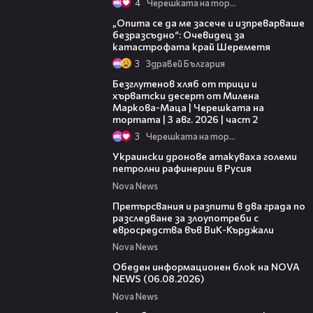
4
Черешката на тортата
06:38
„Опита се да ме засече и изпреварваше
безразсъдно“: Очевидец за
катастрофата край Шереметя
3
Здравей България
15:35
Безглутенов хляб от трици и
хърватски десерт от Милена
Маркова-Маца | Черешката на
тортата | 3 авг. 2026 | част 2
3
Черешката на тортата
00:57
Украински дронове атакуваха големи
петролни рафинерии в Русия
Nova News
00:27
Претърсвания и разпити в два града по
разследване за злоупотреби с
евросредства във ВиК-Кърджали
Nova News
27:22
Обеден информационен блок на NOVA
NEWS (06.08.2026)
Nova News
01:50