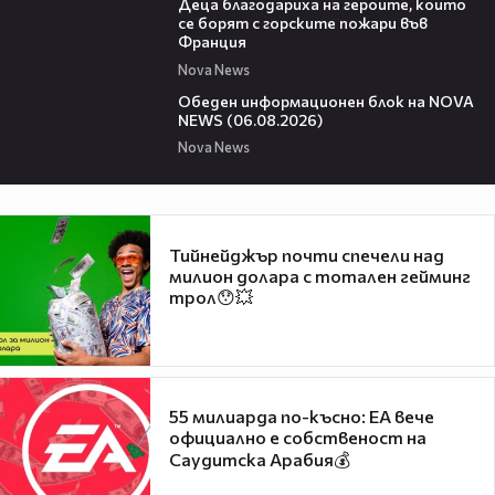
Деца благодариха на героите, които
се борят с горските пожари във
Франция
Nova News
01:14:28
Обеден информационен блок на NOVA
NEWS (06.08.2026)
Nova News
Тийнейджър почти спечели над
милион долара с тотален гейминг
трол😯💥
55 милиарда по-късно: EA вече
официално е собственост на
Саудитска Арабия💰