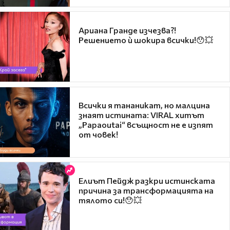
Ариана Гранде изчезва?!
Решението ѝ шокира всички!😯💥
Всички я тананикат, но малцина
знаят истината: VIRAL хитът
„Papaoutai“ всъщност не е изпят
от човек!
Елиът Пейдж разкри истинската
причина за трансформацията на
тялото си!😯💥