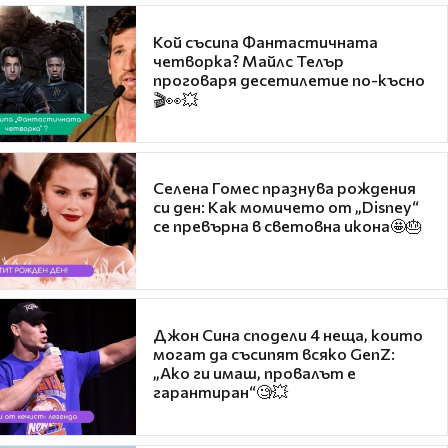
Кой съсипа Фантастичната
четворка? Майлс Телър
проговаря десетилетие по-късно
🎬👀💥
Селена Гомес празнува рождения
си ден: Как момичето от „Disney“
се превърна в световна икона🤩🎂
Джон Сина сподели 4 неща, които
могат да съсипят всяко GenZ:
„Ако ги имаш, провалът е
гарантиран“🧐💥