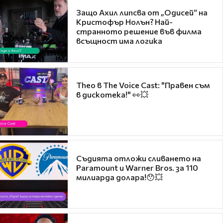
Защо Ахил липсва от „Одисей“ на
Кристофър Нолън? Най-
странното решение във филма
всъщност има логика
Theo в The Voice Cast: "Правен съм
в дискотека!" 👀💥
Съдията отложи сливането на
Paramount и Warner Bros. за 110
милиарда долара!😯💥