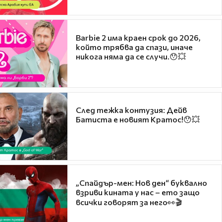
Barbie 2 има краен срок до 2026,
който трябва да спази, иначе
никога няма да се случи.😯💥
След тежка контузия: Дейв
Батиста е новият Кратос!😯💥
„Спайдър-мен: Нов ден“ буквално
взриви кината у нас – ето защо
всички говорят за него👀🎬