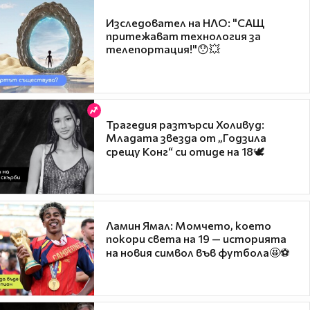
Изследовател на НЛО: "САЩ
притежават технология за
телепортация!"😯💥
Трагедия разтърси Холивуд:
Младата звезда от „Годзила
срещу Конг“ си отиде на 18🕊️
Ламин Ямал: Момчето, което
покори света на 19 — историята
на новия символ във футбола🤩⚽