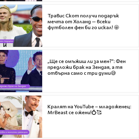
Травис Скот получи подарък
мечта от Холанд — всеки
футболен фен би го искал! 🤩
„Ще се омъжиш ли за мен?“: Фен
предложи брак на Зендая, а тя
отвърна само с три думи😅
Кралят на YouTube – младоженец:
MrBeast се ожени!💍🥰