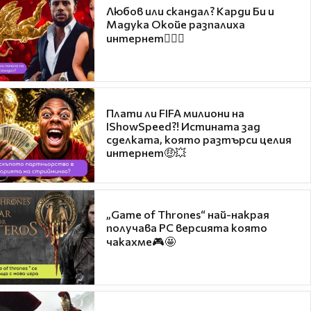
Любов или скандал? Карди Би и
Мадука Окойе разпалиха
интернет❤️‍🔥🔥
Плати ли FIFA милиони на
IShowSpeed?! Истината зад
сделката, която разтърси целия
интернет🤑💥
„Game of Thrones“ най-накрая
получава PC версията която
чакахме🎮🤩