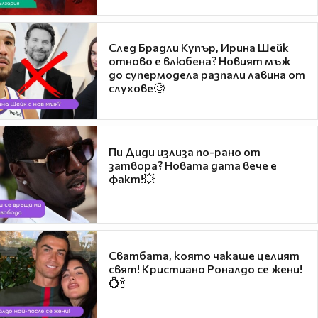
След Брадли Купър, Ирина Шейк
отново е влюбена? Новият мъж
до супермодела разпали лавина от
слухове🧐
Пи Диди излиза по-рано от
затвора? Новата дата вече е
факт!💥
Сватбата, която чакаше целият
свят! Кристиано Роналдо се жени!
💍🍾