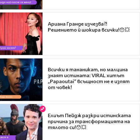
Ариана Гранде изчезва?!
Решението ѝ шокира всички!😯💥
Всички я тананикат, но малцина
знаят истината: VIRAL хитът
„Papaoutai“ всъщност не е изпят
от човек!
Елиът Пейдж разкри истинската
причина за трансформацията на
тялото си!😯💥