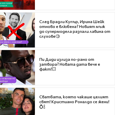
След Брадли Купър, Ирина Шейк
отново е влюбена? Новият мъж
до супермодела разпали лавина от
слухове🧐
Пи Диди излиза по-рано от
затвора? Новата дата вече е
факт!💥
Сватбата, която чакаше целият
свят! Кристиано Роналдо се жени!
💍🍾