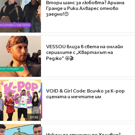
Втори шанс за любовта? Ариана
Гранде и Рики Алварес отново
заедно!😍
VESSOU влиза в света на онлайн
сериалите с „Кварталът на
Реджо“ 🤩🎬
VOID & Girl Code: Всичко за K-pop
сцената и мечтите им
07:50
Искаш да стигнеш до Холивуд?