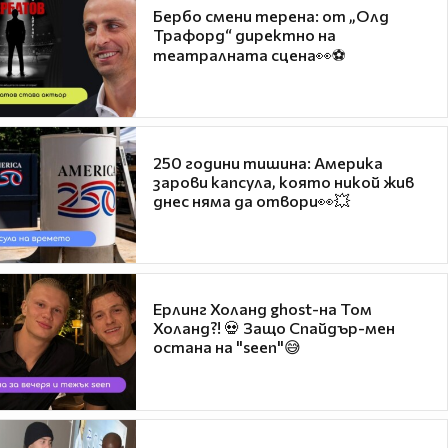
Бербо смени терена: от „Олд
Трафорд“ директно на
театралната сцена👀⚽
250 години тишина: Америка
зарови капсула, която никой жив
днес няма да отвори👀💥
Ерлинг Холанд ghost-на Том
Холанд?! 💀 Защо Спайдър-мен
остана на "seen"😅