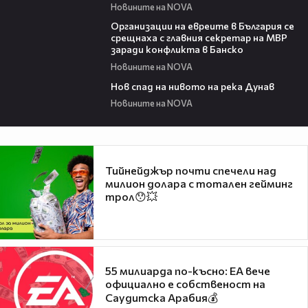
Новините на NOVA
02:27
Организации на евреите в България се
срещнаха с главния секретар на МВР
заради конфликта в Банско
Новините на NOVA
02:45
Нов спад на нивото на река Дунав
Новините на NOVA
Тийнейджър почти спечели над
милион долара с тотален гейминг
трол😯💥
55 милиарда по-късно: EA вече
официално е собственост на
Саудитска Арабия💰