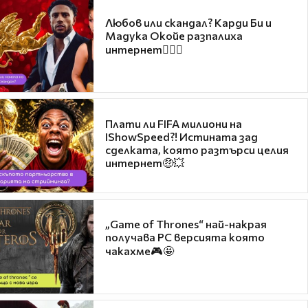
Любов или скандал? Карди Би и
Мадука Окойе разпалиха
интернет❤️‍🔥🔥
Плати ли FIFA милиони на
IShowSpeed?! Истината зад
сделката, която разтърси целия
интернет🤑💥
„Game of Thrones“ най-накрая
получава PC версията която
чакахме🎮🤩