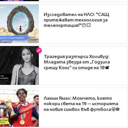
Изследовател на НЛО: "САЩ
притежават технология за
телепортация!"😯💥
Трагедия разтърси Холивуд:
Младата звезда от „Годзила
срещу Конг“ си отиде на 18🕊️
Ламин Ямал: Момчето, което
покори света на 19 — историята
на новия символ във футбола🤩⚽