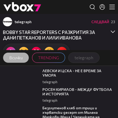
Member of
👾
telegraph
СЛЕДВАЙ
23
BOBBY STAR REPORTERS С РАЗКРИТИЯ ЗА
ДАНИ ПЕТКАНОВ И ЛИЛИ ИВАНОВА
Всички
TRENDING
telegraph
31:36
ЛЕВСКИ И ЦСКА - НЕ Е ВРЕМЕ ЗА
УМОРА
telegraph
50:51
РОСЕН КИРИЛОВ - МЕЖДУ ФУТБОЛА
И ИСТОРИЯТА
telegraph
16:02
Безглутенов хляб от трици и
хърватски десерт от Милена
Маркова-Маца | Черешката на