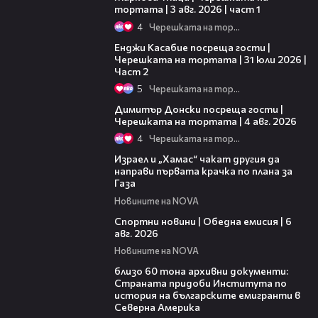
тортата | 3 авг. 2026 | част 1
4
Черешката на тортата
16:45
Енджи Касабие посреща гости |
Черешката на тортата | 31 юли 2026 |
Част 2
5
Черешката на тортата
17:43
Димитър Донски посреща гости |
Черешката на тортата | 4 авг. 2026
4
Черешката на тортата
01:31
Израел и „Хамас“ чакат другия да
направи първата крачка по плана за
Газа
Новините на NOVA
04:47
Спортни новини | Обедна емисия | 6
aвг. 2026
Новините на NOVA
02:59
близо 60 тона архивни документи:
Страната придоби Института по
история на българските емигранти в
Северна Америка