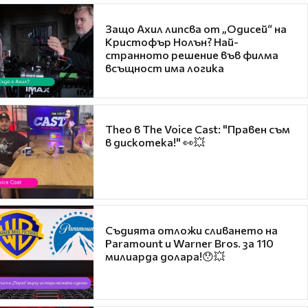
Защо Ахил липсва от „Одисей“ на
Кристофър Нолън? Най-
странното решение във филма
всъщност има логика
Theo в The Voice Cast: "Правен съм
в дискотека!" 👀💥
Съдията отложи сливането на
Paramount и Warner Bros. за 110
милиарда долара!😯💥