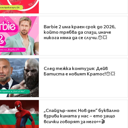
Barbie 2 има краен срок до 2026,
който трябва да спази, иначе
никога няма да се случи.😯💥
След тежка контузия: Дейв
Батиста е новият Кратос!😯💥
„Спайдър-мен: Нов ден“ буквално
взриви кината у нас – ето защо
всички говорят за него👀🎬