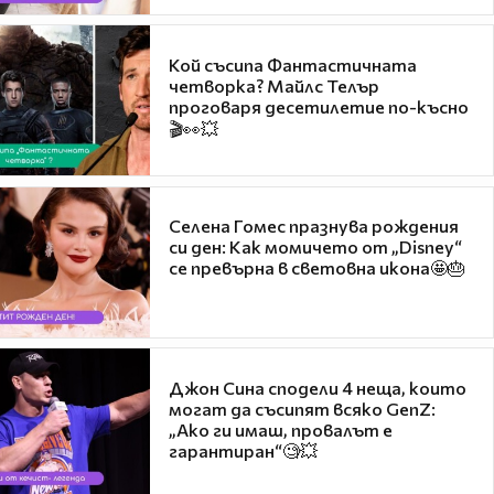
Кой съсипа Фантастичната
четворка? Майлс Телър
проговаря десетилетие по-късно
🎬👀💥
Селена Гомес празнува рождения
си ден: Как момичето от „Disney“
се превърна в световна икона🤩🎂
Джон Сина сподели 4 неща, които
могат да съсипят всяко GenZ:
„Ако ги имаш, провалът е
гарантиран“🧐💥