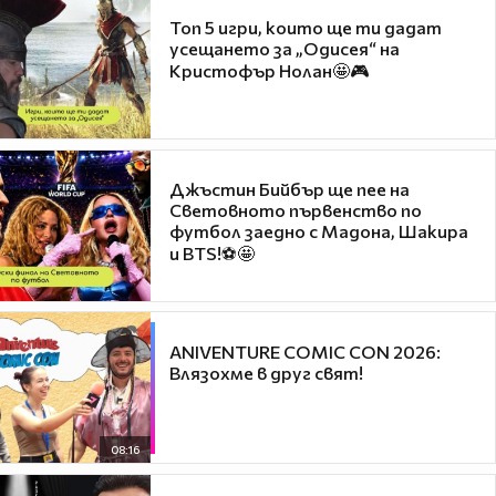
Топ 5 игри, които ще ти дадат
усещането за „Одисея“ на
Кристофър Нолан🤩🎮
Джъстин Бийбър ще пее на
Световното първенство по
футбол заедно с Мадона, Шакира
и BTS!⚽🤩
ANIVENTURE COMIC CON 2026:
Влязохме в друг свят!
08:16