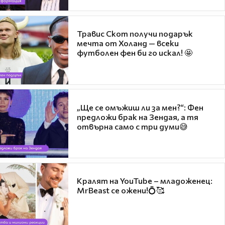
Травис Скот получи подарък
мечта от Холанд — всеки
футболен фен би го искал! 🤩
„Ще се омъжиш ли за мен?“: Фен
предложи брак на Зендая, а тя
отвърна само с три думи😅
Кралят на YouTube – младоженец:
MrBeast се ожени!💍🥰