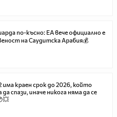
иарда по-късно: EA вече официално е
еност на Саудитска Арабия💰
 2 има краен срок до 2026, който
 да спази, иначе никога няма да се
😯💥