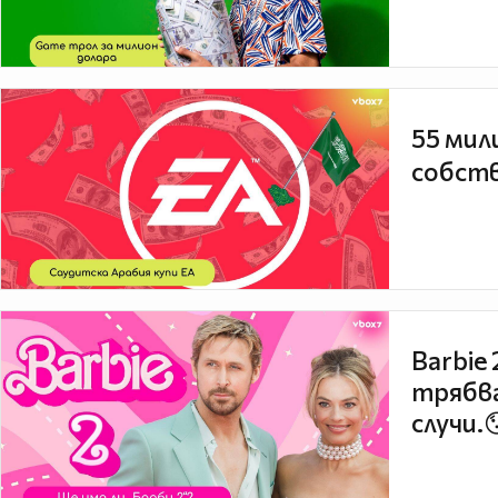
55 мил
собств
Barbie
трябва
случи.