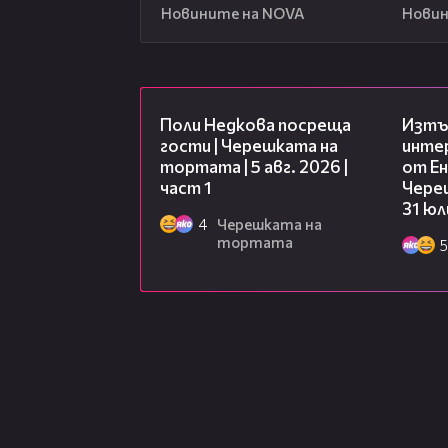
Новините на NOVA
Новин
19:25
Поли Недкова посреща
Изтъ
гости | Черешката на
инте
тортата | 5 авг. 2026 |
от Ен
част 1
Чере
31 юл
4
Черешката на
тортата
5