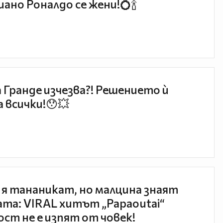
ано Роналдо се жени!💍🍾
 Гранде изчезва?! Решението ѝ
 всички!😯💥
 я тананикат, но малцина знаят
та: VIRAL хитът „Papaoutai“
ст не е изпят от човек!