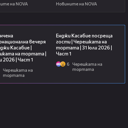
ите на NOVA
Новините на NOVA
18:07
10:44
нчена
Енджи Касабие посреща
рнационална вечеря
гости | Черешката на
джи Касабие |
тортата | 31 юли 2026 |
шката на тортата |
Част 1
и 2026 | Част 1
6
Черешката на
тортата
Черешката на
тортата