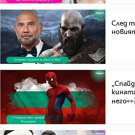
След т
новият
„Спайд
кината
него👀