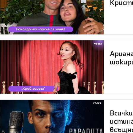
Кристи
Ариана
шокира
Всички
истина
всъщно