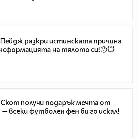
Пейдж разкри истинската причина
нсформацията на тялото си!😯💥
 Скот получи подарък мечта от
 — всеки футболен фен би го искал!