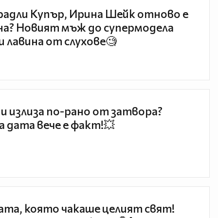
радли Купър, Ирина Шейк отново е
а? Новият мъж до супермодела
и лавина от слухове🧐
и излиза по-рано от затвора?
 дата вече е факт!💥
та, която чакаше целият свят!