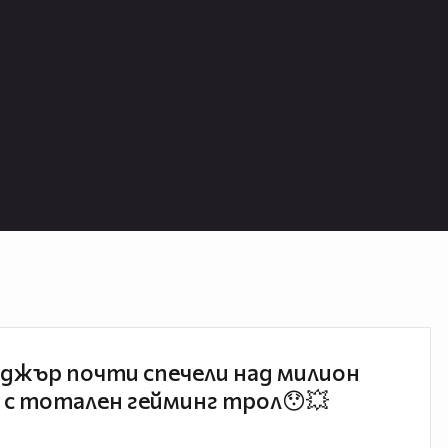
джър почти спечели над милион
 с тотален гейминг трол😯💥