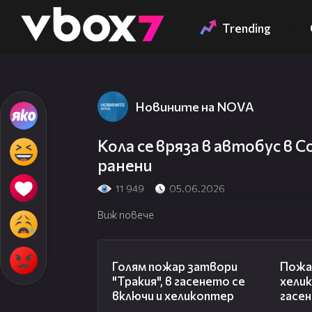
Member of
👾
Trending
Новините на NOVA
Кола се вряза в автобус в 
ранени
11 949
05.06.2026
Виж повече
00:33
Голям пожар затвори
Пожа
"Тракия", в гасенето се
хелик
включи и хеликоптер
гасе