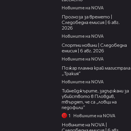
Новините на NOVA
02:19
Прогноза за времето |
Следобедна емисия | 6 авг.
2026
Новините на NOVA
03:49
Спортни новини | Следобедна
емисия | 6 авг. 2026
Новините на NOVA
00:26
Пожар пламна край магистрала
„Тракия“
Новините на NOVA
03:08
Тийнейджърите, задържани за
убийството в Пловдив,
твърдят, че са „ловци на
педофили”
1
Новините на NOVA
12:58
Новините на NOVA |
Следобедна емисия | 6 авг.