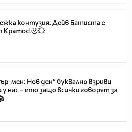
ежка контузия: Дейв Батиста е
 Кратос!😯💥
ър-мен: Нов ден“ буквално взриви
 у нас – ето защо всички говорят за
🎬