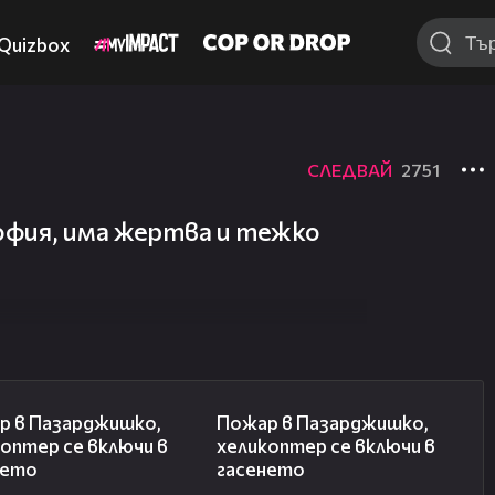
Quizbox
СЛЕДВАЙ
2751
София, има жертва и тежко
00:24
00:07
р в Пазарджишко,
Пожар в Пазарджишко,
оптер се включи в
хеликоптер се включи в
нето
гасенето