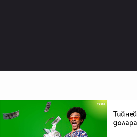
Тийней
долара