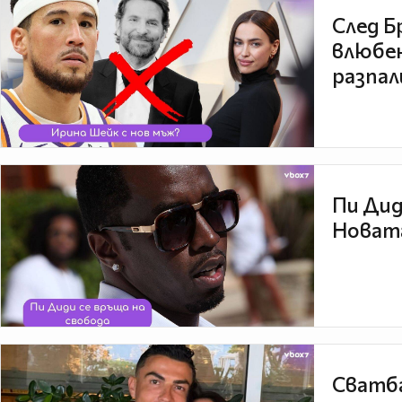
След Б
влюбен
разпал
Пи Дид
Новата
Сватба