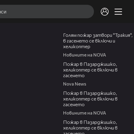
00:33
Голям пожар затвори "Тракия",
в гасенето се включи и
хеликоптер
Новините на NOVA
00:39
Пожар в Пазарджишко,
хеликоптер се включи в
гасенето
Nova News
00:24
Пожар в Пазарджишко,
хеликоптер се включи в
гасенето
Новините на NOVA
00:07
Пожар в Пазарджишко,
хеликоптер се включи в
гасенето