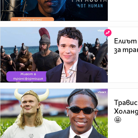
Елиът 
за тра
Травис
Холанд
🤩