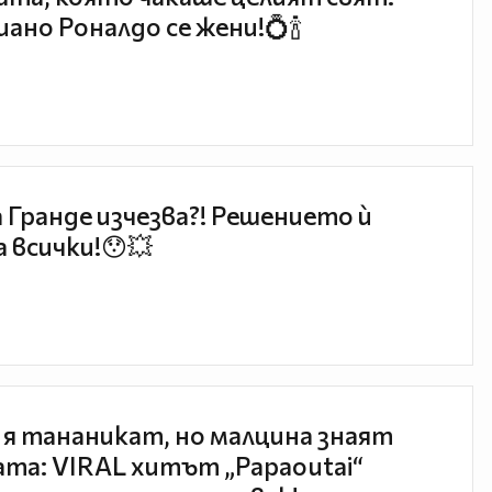
ано Роналдо се жени!💍🍾
 Гранде изчезва?! Решението ѝ
 всички!😯💥
 я тананикат, но малцина знаят
та: VIRAL хитът „Papaoutai“