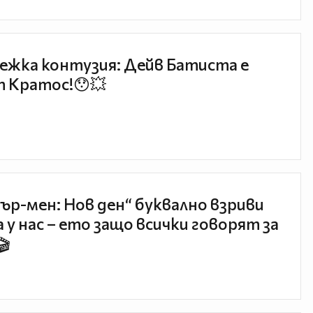
ежка контузия: Дейв Батиста е
 Кратос!😯💥
ър-мен: Нов ден“ буквално взриви
 у нас – ето защо всички говорят за
🎬