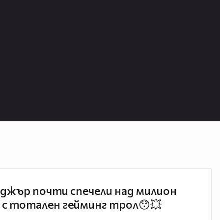
джър почти спечели над милион
 с тотален гейминг трол😯💥