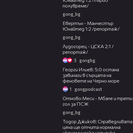
полувреме/
gong_bg
06:34
Евертън - Манчестър
Юнайтед 1:2 /репортаж/
gong_bg
09:40
Лудогорец - ЦСКА 2:1 /
репортаж/
3
gongbg
04:47
Георги Илиев: 5:0 остана
завинаги в сърцата на
феновете на Черно море
1
gongpodcast
00:57
Отново Меси - Мбапе и трети
гол за ПСЖ
gong_bg
14:10
Тодор Джиков: Справедливата
цена ще отчита нормална
икономическа надценка,