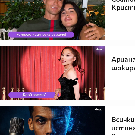
Кристи
Ариана
шокира
Всички
истина