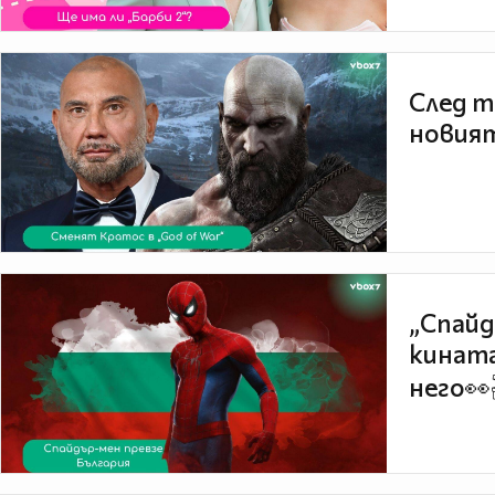
След т
новият
„Спайд
кината
него👀