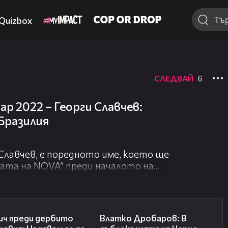
Quizbox
СЛЕДВАЙ
6
р 2022 – Георги Славчев:
Бразилия
лавчев, е поредното име, което ще
ата на NOVA” преди началото на
р.
ноември.
челване на Световното първенство?
20:02
17:35
орим за толкова субективни неща.
ич преди дербито
Влатко Дробаров: В
учи, но със сигурност изпъква името