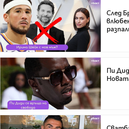
След Б
влюбен
разпал
Пи Дид
Новата
Сватба