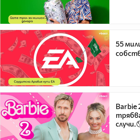
55 мил
собств
Barbie
трябва
случи.