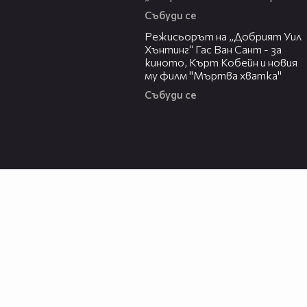
Събуди се
13:42
Режисьорът на „Добрият Уил
Хънтинг“ Гас Ван Сант - за
киното, Кърт Кобейн и новия
му филм "Мъртва хватка"
Събуди се