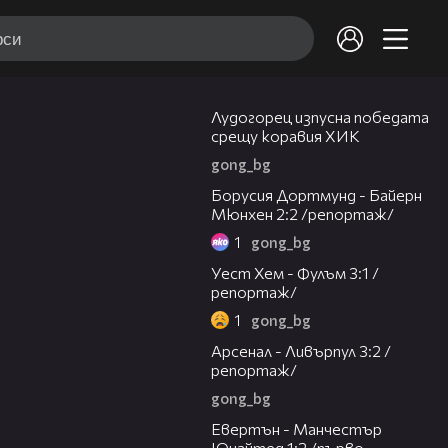
01:28
Лудогорец изпусна победата
срещу коравия ХИК
gong_bg
04:07
Борусия Дортмунд - Байерн
Мюнхен 2:2 /репортаж/
1
gong_bg
08:10
Уест Хем - Фулъм 3:1 /
репортаж/
1
gong_bg
14:35
Арсенал - Ливърпул 3:2 /
репортаж/
gong_bg
04:01
Евертън - Манчестър
Юнайтед 1:2 /първо