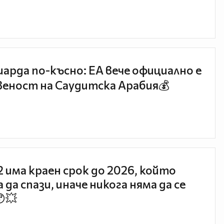
иарда по-късно: EA вече официално е
еност на Саудитска Арабия💰
 2 има краен срок до 2026, който
 да спази, иначе никога няма да се
😯💥