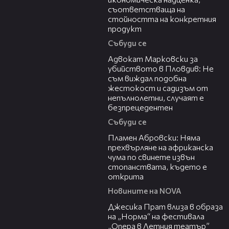
съответстваща на
стойността на конкретния
продукт
Събуди се
11:09
Адвокат Марковски за
убийството в Пловдив: Не
съм виждал подобна
жестокост и садизъм от
непълнолетни, случаят е
безпрецедентен
Събуди се
13:17
Пламен Абровски: Няма
прехвърляне на африканска
чума по свинете извън
стопанствата, където е
открита
Новините на NOVA
05:46
Джесика Прат влиза в образа
на „Норма“ на фестивала
„Опера в Летния театър”