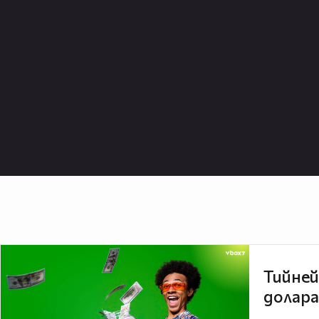
Тийней
долара