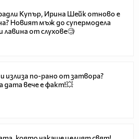
радли Купър, Ирина Шейк отново е
а? Новият мъж до супермодела
и лавина от слухове🧐
и излиза по-рано от затвора?
 дата вече е факт!💥
та, която чакаше целият свят!