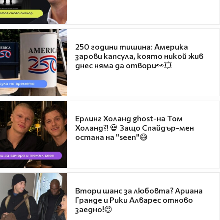
250 години тишина: Америка
зарови капсула, която никой жив
днес няма да отвори👀💥
Ерлинг Холанд ghost-на Том
Холанд?! 💀 Защо Спайдър-мен
остана на "seen"😅
Втори шанс за любовта? Ариана
Гранде и Рики Алварес отново
заедно!😍