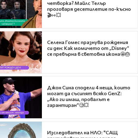
четворка? Майлс Телър
проговаря десетилетие по-късно
🎬👀💥
Селена Гомес празнува рождения
си ден: Как момичето от „Disney“
се превърна в световна икона🤩🎂
Джон Сина сподели 4 неща, които
могат да съсипят всяко GenZ:
„Ако ги имаш, провалът е
гарантиран“🧐💥
Изследовател на НЛО: "САЩ