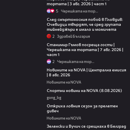
тортата | 3 авг. 2026 | част 1
5
Черешката на тортата
09:32
След смъртоносния побой в Пловдив:
Очевидци твърдят, че сред групата
тийнейджъри е имало и момичета
2
Здравей България
16:22
Станимир Гъмов посреща гости |
Черешката на тортата | 7 авг. 2026 |
част 1
2
Черешката на тортата
29:15
Новините на NOVA | Централна емисия
| 8 авг. 2026
Новините на NOVA
04:09
Спортни новини на NOVA (8.08.2026)
gong_bg
02:01
Откриха ловния сезон за прелетен
дивеч
Новините на NOVA
00:53
Зеленски и Вучич се срещнаха в Белград