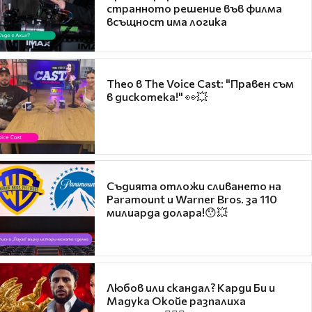
странното решение във филма
всъщност има логика
Theo в The Voice Cast: "Правен съм
в дискотека!" 👀💥
Съдията отложи сливането на
Paramount и Warner Bros. за 110
милиарда долара!😯💥
Любов или скандал? Карди Би и
Мадука Окойе разпалиха