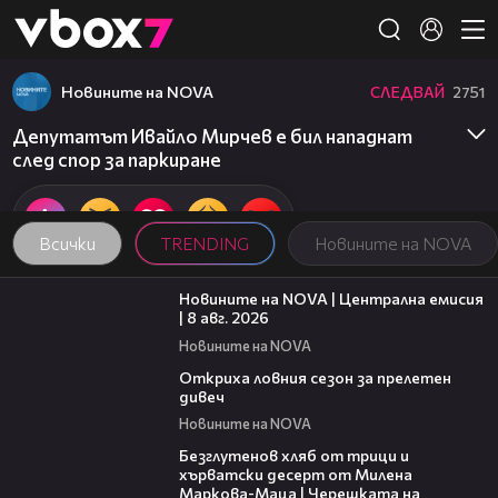
Member of
👾
Новините на NOVA
СЛЕДВАЙ
2751
Депутатът Ивайло Мирчев е бил нападнат
след спор за паркиране
Всички
TRENDING
Новините на NOVA
29:15
Новините на NOVA | Централна емисия
| 8 авг. 2026
Новините на NOVA
02:01
Откриха ловния сезон за прелетен
дивеч
Новините на NOVA
16:02
Безглутенов хляб от трици и
хърватски десерт от Милена
Маркова-Маца | Черешката на