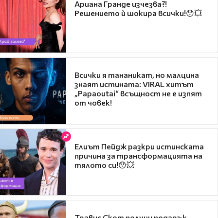
Ариана Гранде изчезва?!
Решението ѝ шокира всички!😯💥
Всички я тананикат, но малцина
знаят истината: VIRAL хитът
„Papaoutai“ всъщност не е изпят
от човек!
Елиът Пейдж разкри истинската
причина за трансформацията на
тялото си!😯💥
Травис Скот получи подарък