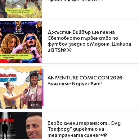
Джъстин Бийбър ще пее на
Световното първенство по
футбол заедно с Мадона, Шакира
и BTS!⚽🤩
ANIVENTURE COMIC CON 2026:
Влязохме в друг свят!
08:16
Бербо смени терена: от „Олд
Трафорд“ директно на
театралната сцена👀⚽