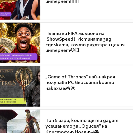
интернет❤️‍🔥🔥
Плати ли FIFA милиони на
IShowSpeed?! Истината зад
сделката, която разтърси целия
интернет🤑💥
„Game of Thrones“ най-накрая
получава PC версията която
чакахме🎮🤩
Топ 5 игри, които ще ти дадат
усещането за „Одисея“ на
Кристофър Нолан🤩🎮