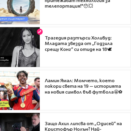
притежават технология за
телепортация!"😯💥
Трагедия разтърси Холивуд:
Младата звезда от „Годзила
срещу Конг“ си отиде на 18🕊️
Ламин Ямал: Момчето, което
покори света на 19 — историята
на новия символ във футбола🤩⚽
Защо Ахил липсва от „Одисей“ на
Кристофър Нолън? Най-