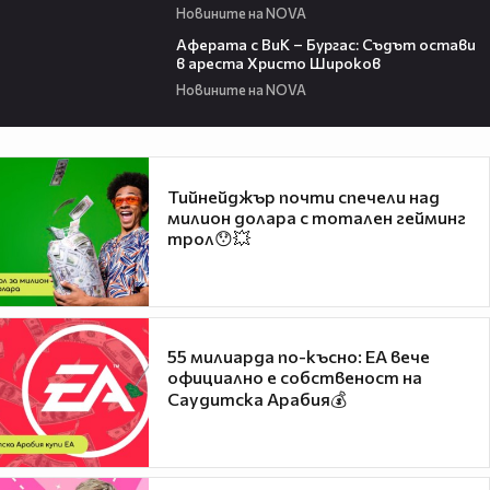
Новините на NOVA
01:19
Аферата с ВиК – Бургас: Съдът остави
в ареста Христо Широков
Новините на NOVA
Тийнейджър почти спечели над
милион долара с тотален гейминг
трол😯💥
55 милиарда по-късно: EA вече
официално е собственост на
Саудитска Арабия💰