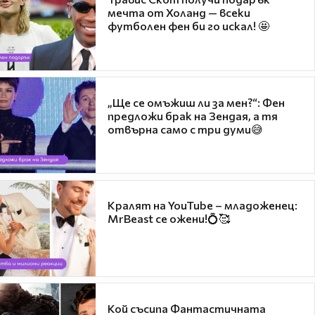
мечта от Холанд — всеки
футболен фен би го искал! 🤩
„Ще се омъжиш ли за мен?“: Фен
предложи брак на Зендая, а тя
отвърна само с три думи😅
Кралят на YouTube – младоженец:
MrBeast се ожени!💍🥰
Кой съсипа Фантастичната