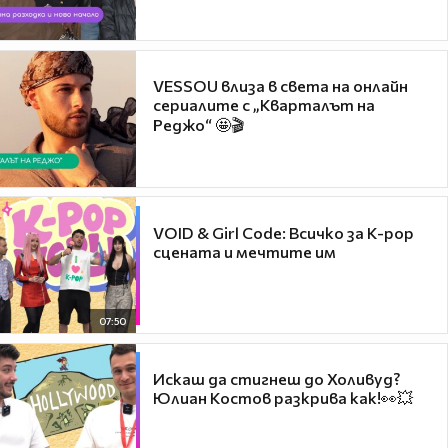
VESSOU влиза в света на онлайн
сериалите с „Кварталът на
Реджо“ 🤩🎬
VOID & Girl Code: Всичко за K-pop
сцената и мечтите им
07:50
Искаш да стигнеш до Холивуд?
Юлиан Костов разкрива как!👀💥