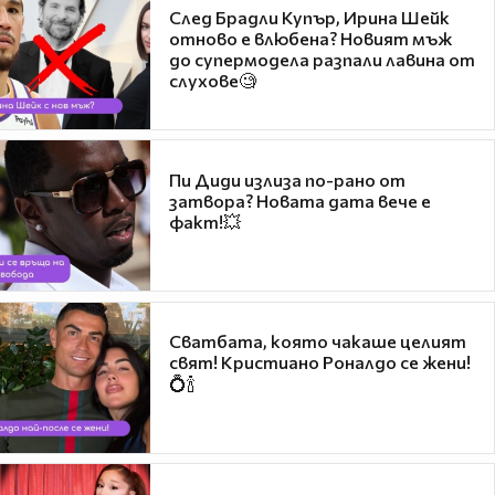
След Брадли Купър, Ирина Шейк
отново е влюбена? Новият мъж
до супермодела разпали лавина от
слухове🧐
Пи Диди излиза по-рано от
затвора? Новата дата вече е
факт!💥
Сватбата, която чакаше целият
свят! Кристиано Роналдо се жени!
💍🍾