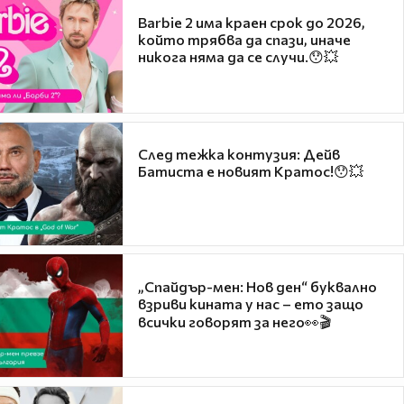
Barbie 2 има краен срок до 2026,
който трябва да спази, иначе
никога няма да се случи.😯💥
След тежка контузия: Дейв
Батиста е новият Кратос!😯💥
„Спайдър-мен: Нов ден“ буквално
взриви кината у нас – ето защо
всички говорят за него👀🎬