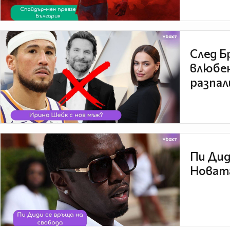
След Б
влюбен
разпал
Пи Дид
Новата