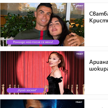
Сватба
Кристи
Ариана
шокира