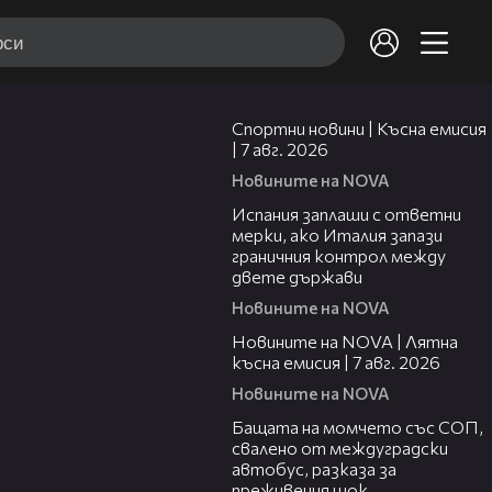
03:46
Спортни новини | Късна емисия
| 7 авг. 2026
Новините на NOVA
00:51
Испания заплаши с ответни
мерки, ако Италия запази
граничния контрол между
двете държави
Новините на NOVA
21:18
Новините на NOVA | Лятна
късна емисия | 7 авг. 2026
Новините на NOVA
00:30
Бащата на момчето със СОП,
свалено от междуградски
автобус, разказа за
преживения шок