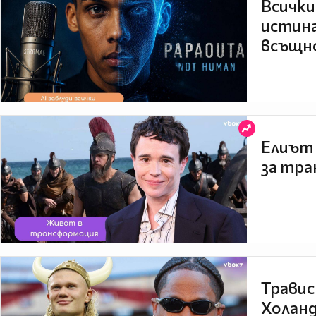
Всички
истина
всъщно
Елиът 
за тра
Травис
Холанд