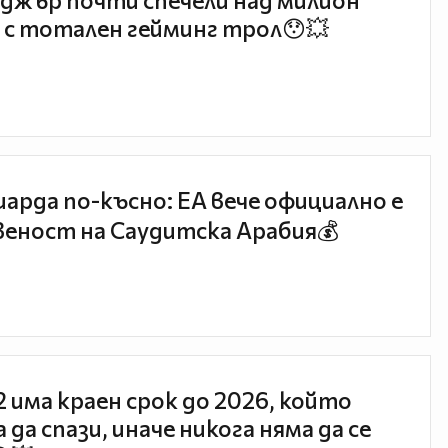
джър почти спечели над милион
 с тотален гейминг трол😯💥
иарда по-късно: EA вече официално е
еност на Саудитска Арабия💰
 2 има краен срок до 2026, който
 да спази, иначе никога няма да се