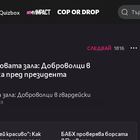
Quizbox
СЛЕДВАЙ
1816
бовата зала: Доброволци в
ха пред президента
 зала: Доброволци в гвардейски
та
04:11
03:57
й красиво”: Как
БАБХ проверява борсата