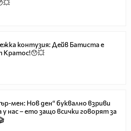
😯💥
ежка контузия: Дейв Батиста е
 Кратос!😯💥
ър-мен: Нов ден“ буквално взриви
 у нас – ето защо всички говорят за
🎬