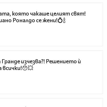
та, която чакаше целият свят!
ано Роналдо се жени!💍🍾
 Гранде изчезва?! Решението ѝ
 всички!😯💥