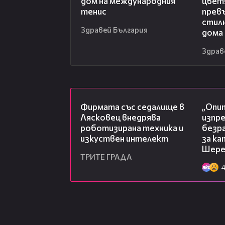
дом на международния
цвет
тенис
превъ
стил
Здравей България
дома
Здрав
00:06
Фирмата със седалище в
„Опит
Лясковец внедрява
изпр
роботизирана техника и
безр
изкуствен интелект
за к
Шере
ТРИТЕ ГРАДА