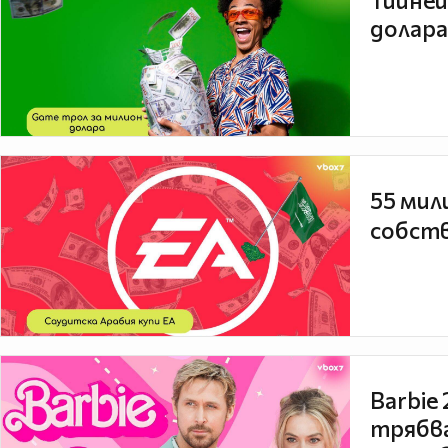
Тийней
долара
55 мил
собств
Barbie
трябва