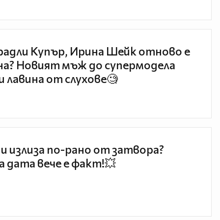
радли Купър, Ирина Шейк отново е
а? Новият мъж до супермодела
и лавина от слухове🧐
и излиза по-рано от затвора?
 дата вече е факт!💥