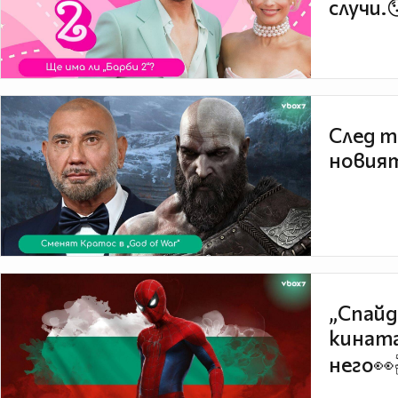
случи.
След т
новият
„Спайд
кината
него👀