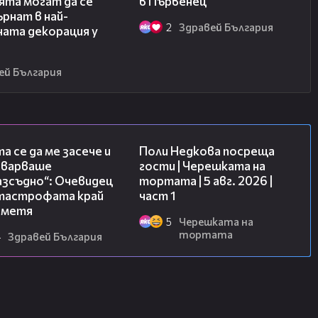
ята могат да се
в Първенец
рнат в най-
2
Здравей България
ната декорация у
ей България
06:38
19:25
а се да ме засече и
Поли Недкова посреща
еварваше
гости | Черешката на
азсъдно“: Очевидец
тортата | 5 авг. 2026 |
атастрофата край
част 1
метя
5
Черешката на
тортата
4
Здравей България