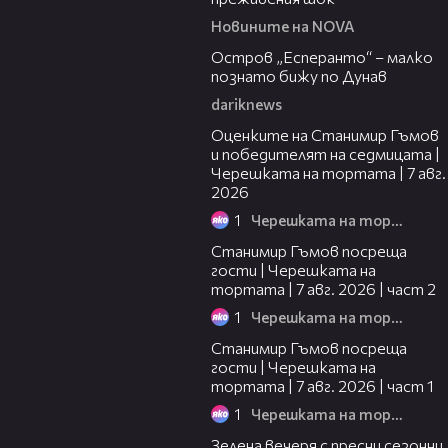
Новините на NOVA
00:04
Остров „Есперанто“ – малко
познато бижу по Дунав
dariknews
02:15
Оценките на Станимир Гъмов
и победителят на седмицата |
Черешката на тортата | 7 авг.
2026
1
Черешката на тортата
12:30
Станимир Гъмов посреща
гости | Черешката на
тортата | 7 авг. 2026 | част 2
1
Черешката на тортата
16:22
Станимир Гъмов посреща
гости | Черешката на
тортата | 7 авг. 2026 | част 1
1
Черешката на тортата
17:48
Зелена вечеря с пресни сезонни