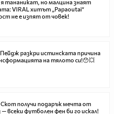
 я тананикат, но малцина знаят
та: VIRAL хитът „Papaoutai“
ст не е изпят от човек!
Пейдж разкри истинската причина
нсформацията на тялото си!😯💥
 Скот получи подарък мечта от
 — всеки футболен фен би го искал!