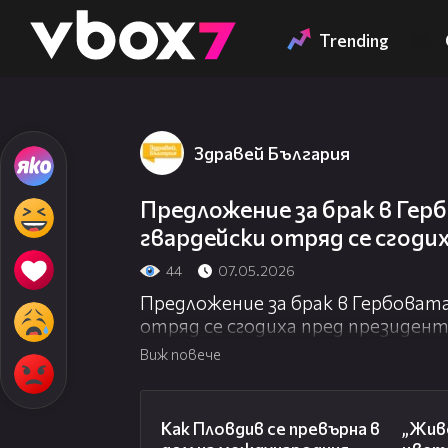
Member of
👾
Trending
Здравей България
Предложение за брак в Гер
гвардейски отряд се сгоди
44
07.05.2026
Предложение за брак в Гербовата
отряд се сгодиха пред президен
Виж повече
03:09
Как Пловдив се превърна в
„Живе