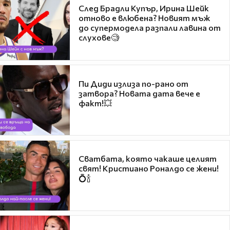
След Брадли Купър, Ирина Шейк
отново е влюбена? Новият мъж
до супермодела разпали лавина от
слухове🧐
Пи Диди излиза по-рано от
затвора? Новата дата вече е
факт!💥
Сватбата, която чакаше целият
свят! Кристиано Роналдо се жени!
💍🍾