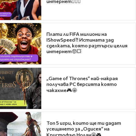
интернет❤️‍🔥🔥
Плати ли FIFA милиони на
IShowSpeed?! Истината зад
сделката, която разтърси целия
интернет🤑💥
„Game of Thrones“ най-накрая
получава PC версията която
чакахме🎮🤩
Топ 5 игри, които ще ти дадат
усещането за „Одисея“ на
Кристофър Нолан🤩🎮