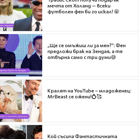
мечта от Холанд — всеки
футболен фен би го искал! 🤩
„Ще се омъжиш ли за мен?“: Фен
предложи брак на Зендая, а тя
отвърна само с три думи😅
Кралят на YouTube – младоженец:
MrBeast се ожени!💍🥰
Кой съсипа Фантастичната