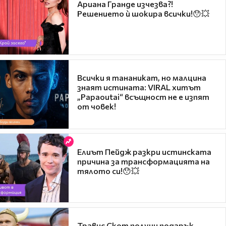
Ариана Гранде изчезва?!
Решението ѝ шокира всички!😯💥
Всички я тананикат, но малцина
знаят истината: VIRAL хитът
„Papaoutai“ всъщност не е изпят
от човек!
Елиът Пейдж разкри истинската
причина за трансформацията на
тялото си!😯💥
Травис Скот получи подарък