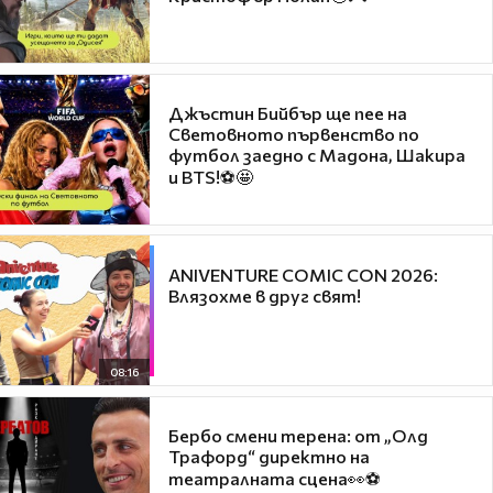
Джъстин Бийбър ще пее на
Световното първенство по
футбол заедно с Мадона, Шакира
и BTS!⚽🤩
ANIVENTURE COMIC CON 2026:
Влязохме в друг свят!
08:16
Бербо смени терена: от „Олд
Трафорд“ директно на
театралната сцена👀⚽