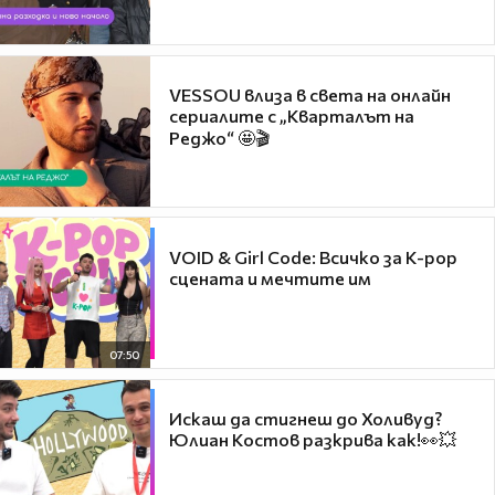
VESSOU влиза в света на онлайн
сериалите с „Кварталът на
Реджо“ 🤩🎬
VOID & Girl Code: Всичко за K-pop
сцената и мечтите им
07:50
Искаш да стигнеш до Холивуд?
Юлиан Костов разкрива как!👀💥