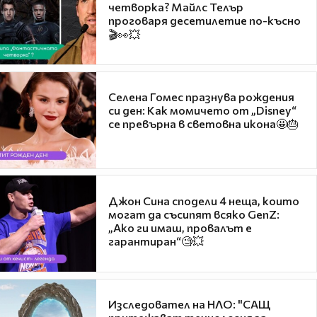
четворка? Майлс Телър
проговаря десетилетие по-късно
🎬👀💥
Селена Гомес празнува рождения
си ден: Как момичето от „Disney“
се превърна в световна икона🤩🎂
Джон Сина сподели 4 неща, които
могат да съсипят всяко GenZ:
„Ако ги имаш, провалът е
гарантиран“🧐💥
Изследовател на НЛО: "САЩ