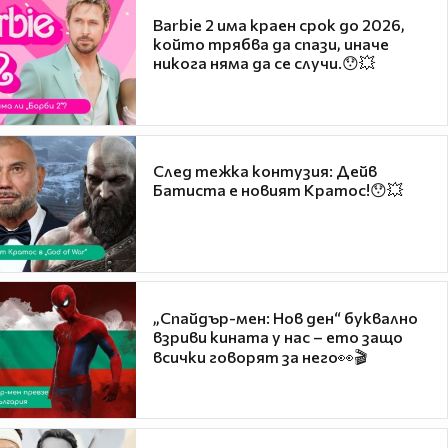
Barbie 2 има краен срок до 2026,
който трябва да спази, иначе
никога няма да се случи.😯💥
След тежка контузия: Дейв
Батиста е новият Кратос!😯💥
„Спайдър-мен: Нов ден“ буквално
взриви кината у нас – ето защо
всички говорят за него👀🎬