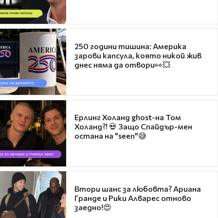
250 години тишина: Америка
зарови капсула, която никой жив
днес няма да отвори👀💥
Ерлинг Холанд ghost-на Том
Холанд?! 💀 Защо Спайдър-мен
остана на "seen"😅
Втори шанс за любовта? Ариана
Гранде и Рики Алварес отново
заедно!😍