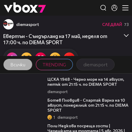
Member of
👾
diemasport
СЛЕДВАЙ
73
Евертън - Съндърланд на 17 май, неделя от
17:00 ч. по DIEMA SPORT
Всички
TRENDING
diemasport
00:35
ЦСКА 1948 - Черно море на 14 август,
петък от 21:15 ч. по DIEMA SPORT
diemasport
00:33
Ботев Пловдив - Спартак Варна на 10
август, понеделник от 21:15 ч. по DIEMA
SPORT
1
diemasport
19:25
Поли Недкова посреща гости |
Черешката на тортата | 5 авг. 2026 |