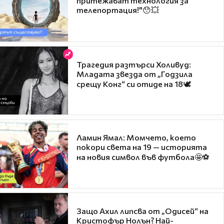
притежават технология за
телепортация!"😯💥
Трагедия разтърси Холивуд:
Младата звезда от „Годзила
срещу Конг“ си отиде на 18🕊️
Ламин Ямал: Момчето, което
покори света на 19 — историята
на новия символ във футбола🤩⚽
Защо Ахил липсва от „Одисей“ на
Кристофър Нолън? Най-