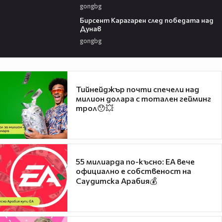
gongbg
02:39
Бирсент Карагарен след победата над
Дунав
gongbg
Тийнейджър почти спечели над
милион долара с тотален гейминг
трол😯💥
55 милиарда по-късно: EA вече
официално е собственост на
Саудитска Арабия💰