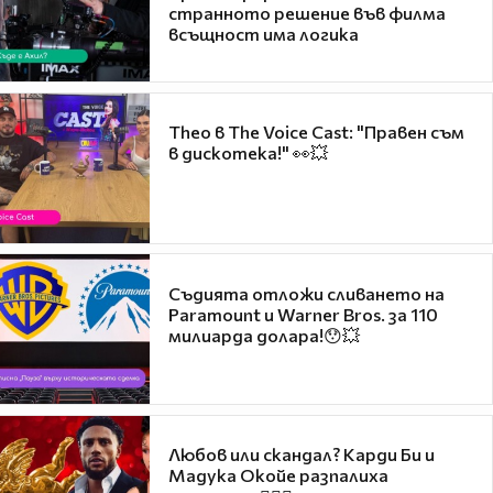
странното решение във филма
всъщност има логика
Theo в The Voice Cast: "Правен съм
в дискотека!" 👀💥
Съдията отложи сливането на
Paramount и Warner Bros. за 110
милиарда долара!😯💥
Любов или скандал? Карди Би и
Мадука Окойе разпалиха