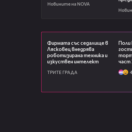
Новините на NOVA
Новин
00:06
Фирмата със седалище в
Поли
Лясковец внедрява
гости
роботизирана техника и
торта
изкуствен интелект
част 
ТРИТЕ ГРАДА