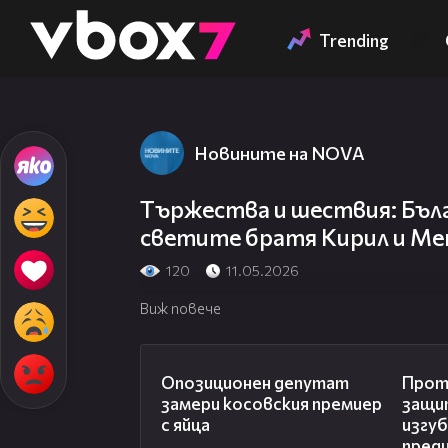
Member of
👾
Trending
Новините на NOVA
Tържества и шествия: Бълг
светите братя Кирил и М
120
11.05.2026
Виж повече
00:48
Опозиционен депутат
Прот
замери косовския премиер
защи
с яйца
изгуб
пред