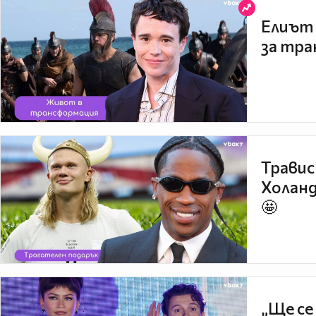
Елиът 
за тра
Травис
Холанд
🤩
„Ще се