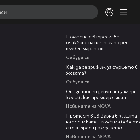
03:22
Поморие е в трескаво
очакване на шестия по ред
плувен маратон
Събуди се
07:56
Как да се грижим за сърцето в
жегата?
Събуди се
00:48
Опозиционен депутат замери
косовския премиер с яйца
Новините на NOVA
02:57
Протест във Варна в защита
на родилката, изгубила бебето
си дни преди раждането
Новините на NOVA
00:50