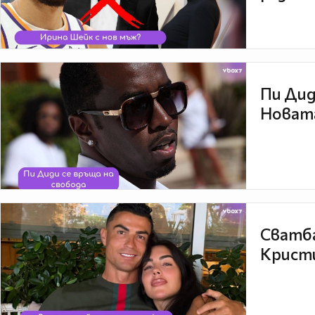
Пи Дид
Новата
Сватба
Кристи