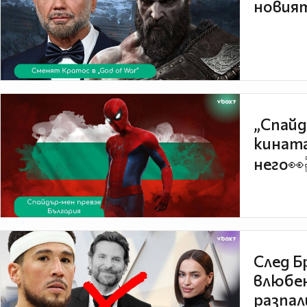
новият
„Спайд
кината
него👀
След Б
влюбен
разпал