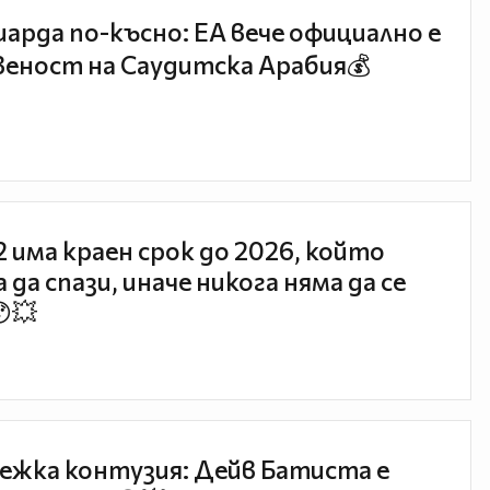
иарда по-късно: EA вече официално е
еност на Саудитска Арабия💰
 2 има краен срок до 2026, който
 да спази, иначе никога няма да се
😯💥
ежка контузия: Дейв Батиста е