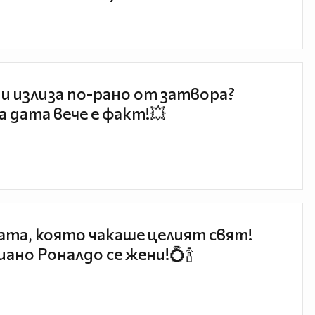
и излиза по-рано от затвора?
 дата вече е факт!💥
та, която чакаше целият свят!
ано Роналдо се жени!💍🍾