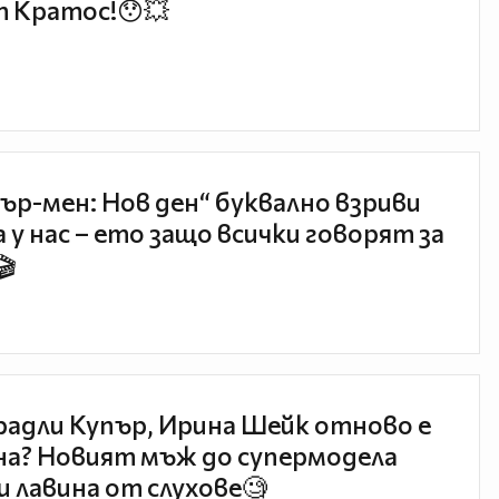
 Кратос!😯💥
ър-мен: Нов ден“ буквално взриви
 у нас – ето защо всички говорят за
🎬
радли Купър, Ирина Шейк отново е
а? Новият мъж до супермодела
и лавина от слухове🧐