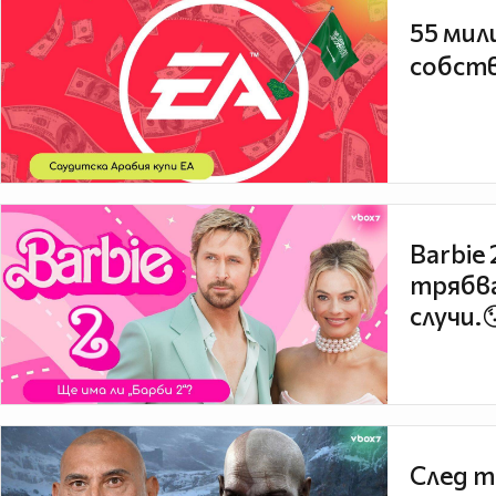
55 мил
собств
Barbie
трябва
случи.
След т