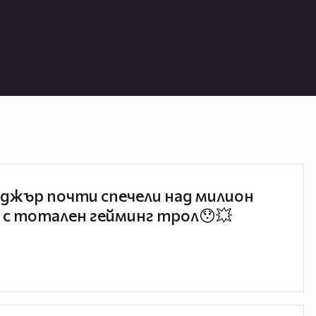
джър почти спечели над милион
 с тотален гейминг трол😯💥