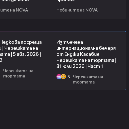
ите на NOVA
Новините на NOVA
13:03
18:07
 Недкова посреща
Изтънчена
 | Черешката на
интернационална вечеря
та | 5 авг. 2026 |
от Енджи Касабие |
2
Черешката на тортата |
31 юли 2026 | Част 1
4
Черешката на
тортата
6
Черешката на
тортата