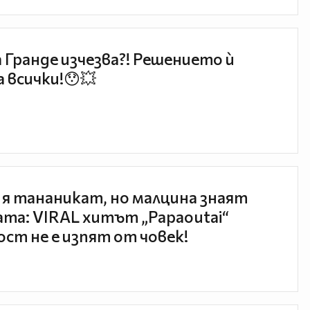
 Гранде изчезва?! Решението ѝ
 всички!😯💥
 я тананикат, но малцина знаят
та: VIRAL хитът „Papaoutai“
ст не е изпят от човек!