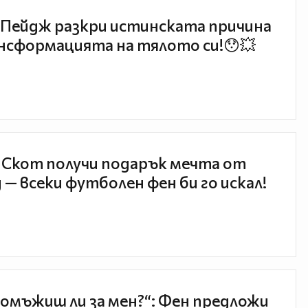
Пейдж разкри истинската причина
нсформацията на тялото си!😯💥
 Скот получи подарък мечта от
 — всеки футболен фен би го искал!
 омъжиш ли за мен?“: Фен предложи