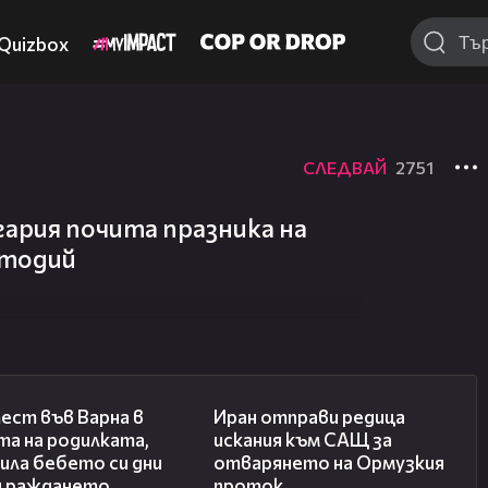
Quizbox
СЛЕДВАЙ
2751
ария почита празника на
етодий
02:57
00:50
ест във Варна в
Иран отправи редица
та на родилката,
искания към САЩ за
ила бебето си дни
отварянето на Ормузкия
и раждането
проток