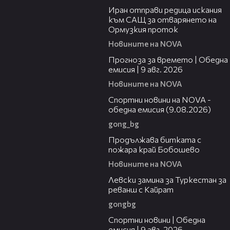
Иран отправи редица искания
към САЩ за отварянето на
Ормузкия проток
Новините на NOVA
01:50
Прогноза за времето | Обедна
емисия | 9 авг. 2026
Новините на NOVA
04:25
Спортни новини на NOVA -
обедна емисия (9.08.2026)
gong_bg
01:59
Продължава битката с
пожара край Бобошево
Новините на NOVA
00:43
Левски замина за Туркестан за
реванш с Кайрат
gongbg
04:22
Спортни новини | Обедна
емисия | 9 aвг. 2026