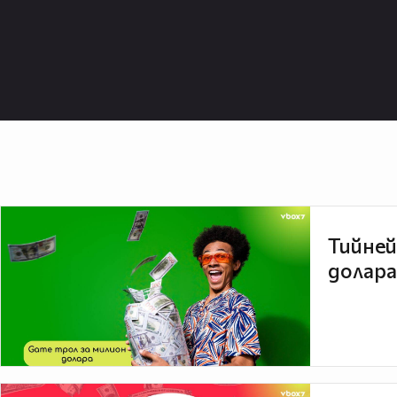
Тийней
долара