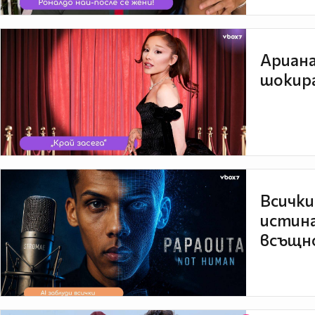
Ариана
шокира
Всички
истина
всъщно