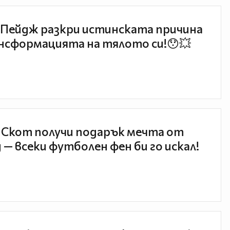
Пейдж разкри истинската причина
нсформацията на тялото си!😯💥
 Скот получи подарък мечта от
 — всеки футболен фен би го искал!