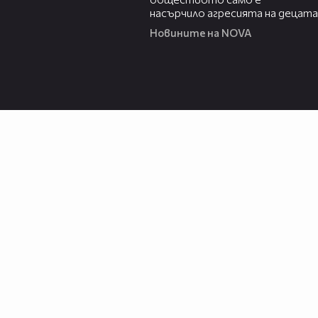
насърчило агресията на децата
Новините на NOVA