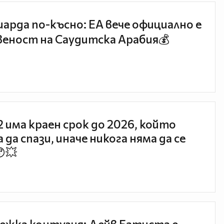
иарда по-късно: EA вече официално е
еност на Саудитска Арабия💰
 2 има краен срок до 2026, който
 да спази, иначе никога няма да се
😯💥