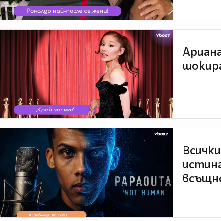
Ариана
шокира
Всички
истина
всъщно