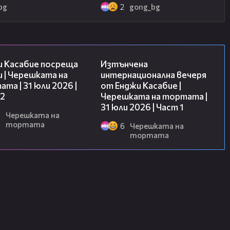
bg
2
gong_bg
16:45
18:07
и Касабие посреща
Изтънчена
 | Черешката на
интернационална вечеря
та | 31 юли 2026 |
от Енджи Касабие |
 2
Черешката на тортата |
31 юли 2026 | Част 1
6
Черешката на
тортата
6
Черешката на
тортата