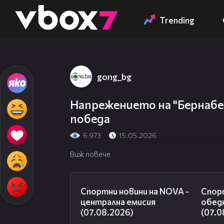
Member of
👾
Trending
gong_bg
Напрежението на "Бернабеу"
победа
6 973
15.05.2026
Виж повече
05:18
Спортни новини на NOVA -
Спорт
централна емисия
обед
(07.08.2026)
(07.0