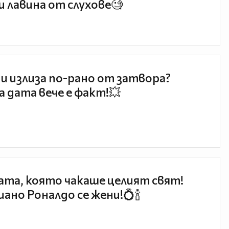
и лавина от слухове🧐
и излиза по-рано от затвора?
 дата вече е факт!💥
та, която чакаше целият свят!
ано Роналдо се жени!💍🍾