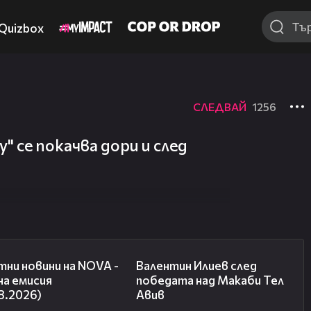
Quizbox
СЛЕДВАЙ
1256
 се покачва дори и след
04:03
06:38
ни новини на NOVA -
Валентин Илиев след
на емисия
победата над Макаби Тел
8.2026)
Авив