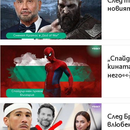
След т
новият
„Спайд
кината
него👀
След Б
влюбен