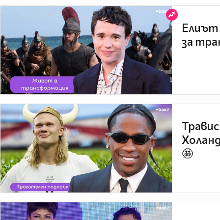
Елиът 
за тра
Травис
Холанд
🤩