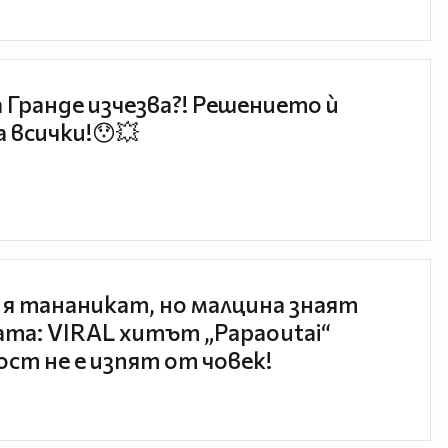
 Гранде изчезва?! Решението ѝ
 всички!😯💥
 я тананикат, но малцина знаят
та: VIRAL хитът „Papaoutai“
ст не е изпят от човек!