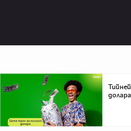
Тийней
долара