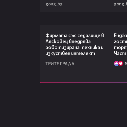
gong_bg
gong_
00:06
Фирмата със седалище в
Ендж
Лясковец внедрява
гости
роботизирана техника и
торта
изкуствен интелект
Част
ТРИТЕ ГРАДА