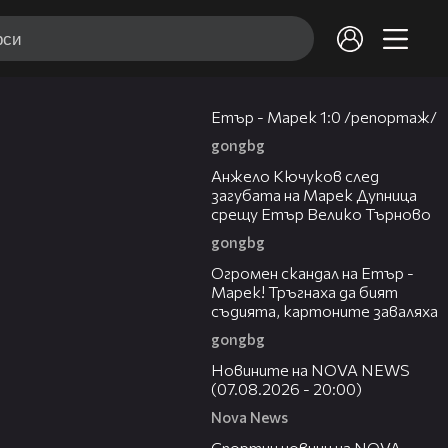
05:24
Етър - Марек 1:0 /репортаж/
gongbg
02:27
Анжело Кючуков след
загубата на Марек Дупница
срещу Етър Велико Търново
gongbg
02:15
Огромен скандал на Етър -
Марек! Тръгнаха да бият
съдията, картоните заваляха
gongbg
22:56
Новините на NOVA NEWS
(07.08.2026 - 20:00)
Nova News
05:18
Спортни новини на NOVA -