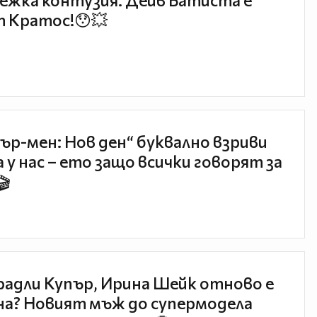
ежка контузия: Дейв Батиста е
 Кратос!😯💥
ър-мен: Нов ден“ буквално взриви
 у нас – ето защо всички говорят за
🎬
радли Купър, Ирина Шейк отново е
а? Новият мъж до супермодела