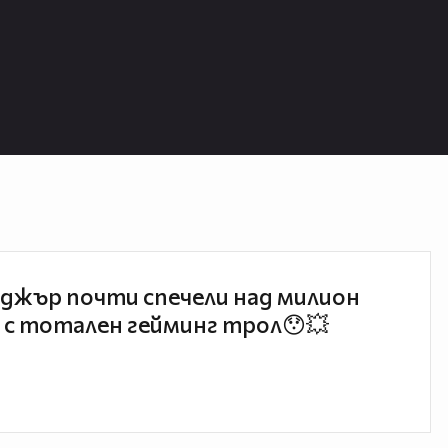
джър почти спечели над милион
 с тотален гейминг трол😯💥