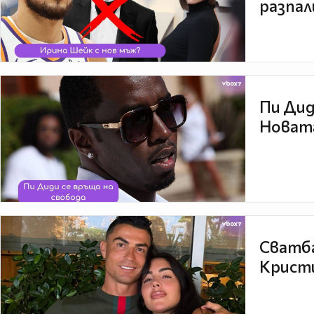
разпал
Пи Дид
Новата
Сватба
Кристи