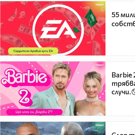
55 мил
собств
Barbie
трябва
случи.