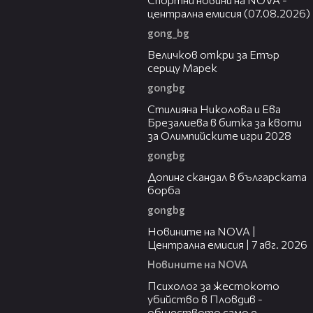
централна емисия (07.08.2026)
gong_bg
01:27
Величков откри за Етър
серщу Марек
gongbg
01:35
Стилияна Николова и Ева
Брезалиева в битка за квоти
за Олимпийските игри 2028
gongbg
01:28
Допинг скандал в българската
борба
gongbg
45:26
Новините на NOVA |
Централна емисия | 7 авг. 2026
Новините на NOVA
07:08
Психолог за жестокото
убийство в Пловдив -
обществото само е