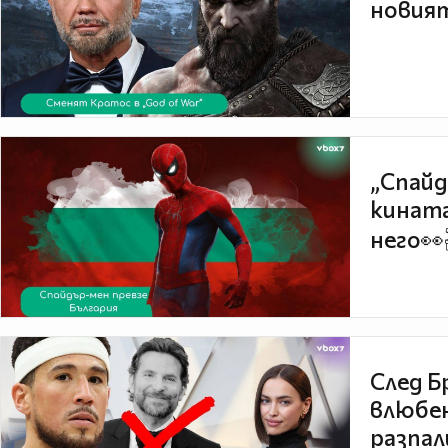
новият
„Спайд
кината
него👀
След Б
влюбен
разпал