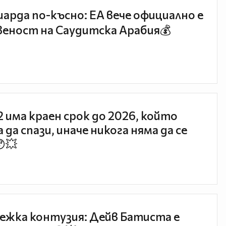
иарда по-късно: EA вече официално е
еност на Саудитска Арабия💰
 2 има краен срок до 2026, който
 да спази, иначе никога няма да се
😯💥
ежка контузия: Дейв Батиста е