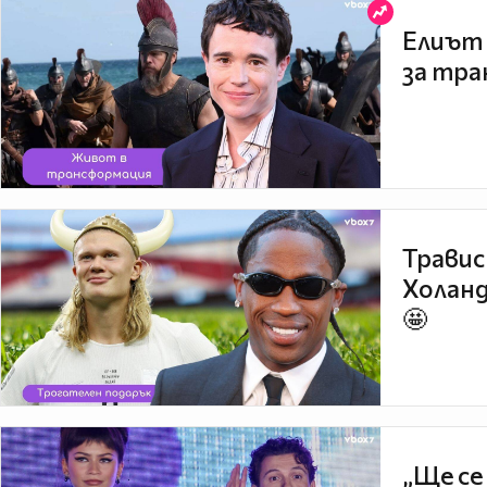
Елиът 
за тра
Травис
Холанд
🤩
„Ще се