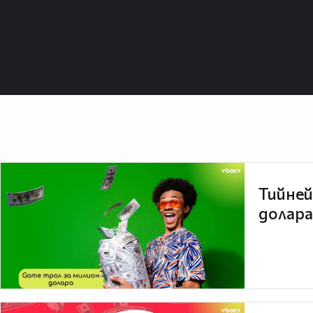
Тийней
долара