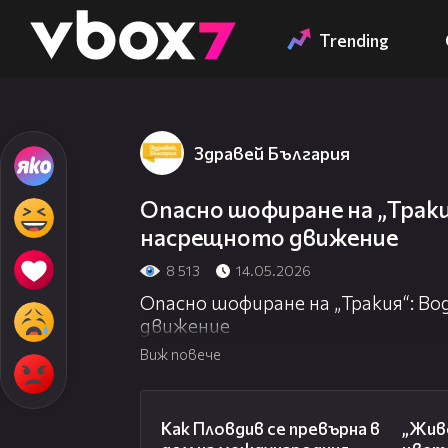
Member of
👾
Trending
Здравей България
Опасно шофиране на „Траки
насрещното движение
8 513
14.05.2026
Опасно шофиране на „Тракия“: В
движение
Виж повече
03:09
Как Пловдив се превърна в
„Живе