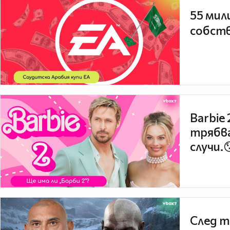
55 мил
собств
Barbie
трябва
случи.
След т