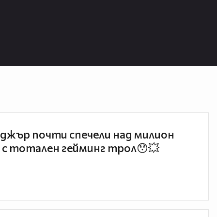
джър почти спечели над милион
 с тотален гейминг трол😯💥