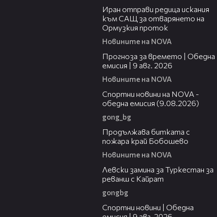
Иран отправи редица искания
към САЩ за отварянето на
Ормузкия проток
Новините на NOVA
01:50
Прогноза за времето | Обедна
емисия | 9 авг. 2026
Новините на NOVA
04:25
Спортни новини на NOVA -
обедна емисия (9.08.2026)
gong_bg
01:59
Продължава битката с
пожара край Бобошево
Новините на NOVA
00:43
Левски замина за Туркестан за
реванш с Кайрат
gongbg
04:22
Спортни новини | Обедна
емисия | 9 aвг. 2026