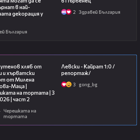
ята могат да се
в Първенец
рнат в най-
2
Здравей България
ната декорация у
ей България
15:35
05:57
лутенов хляб от
Левски - Кайрат 1:0 /
и и хърватски
репортаж/
рт от Милена
3
gong_bg
ова-Маца |
шката на тортата | 3
2026 | част 2
4
Черешката на
тортата