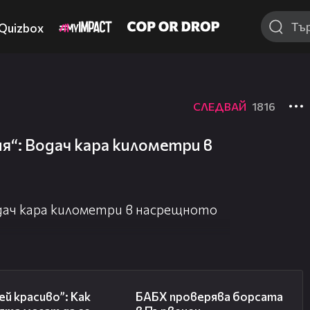
Quizbox
СЛЕДВАЙ
1816
я“: Водач кара километри в
одач кара километри в насрещното
04:11
03:57
й красиво”: Как
БАБХ проверява борсата