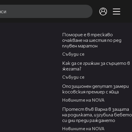
03:22
Поморие е в трескаво
очакване на шестия по ред
плувен маратон
Събуди се
07:56
Как да се грижим за сърцето в
жегата?
Събуди се
00:48
Опозиционен депутат замери
косовския премиер с яйца
Новините на NOVA
02:57
Протест във Варна в защита
на родилката, изгубила бебето
си дни преди раждането
Новините на NOVA
00:50