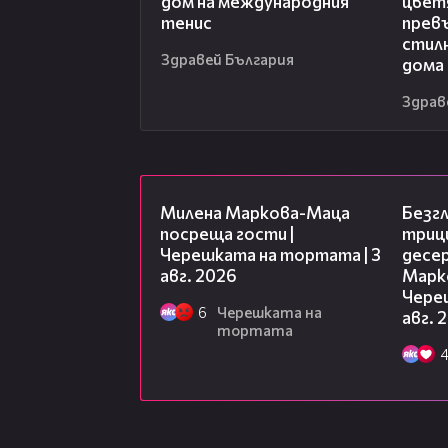
дом на международния
цвет
тенис
превъ
стил
Здравей България
дома
Здрав
20:17
Милена Маркова-Маца
Безг
посреща гости |
триц
Черешката на тортата | 3
десе
авг. 2026
Марк
Чере
6
Черешката на
авг. 
тортата