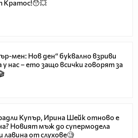
 Кратос!😯💥
ър-мен: Нов ден“ буквално взриви
 у нас – ето защо всички говорят за
🎬
радли Купър, Ирина Шейк отново е
а? Новият мъж до супермодела
и лавина от слухове🧐