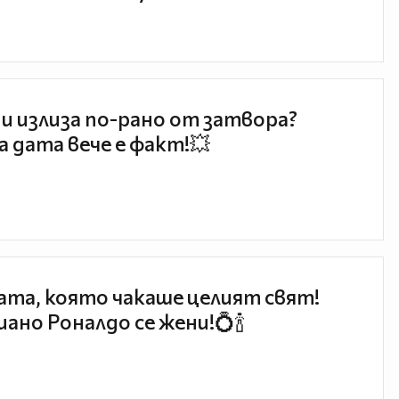
и излиза по-рано от затвора?
 дата вече е факт!💥
та, която чакаше целият свят!
ано Роналдо се жени!💍🍾