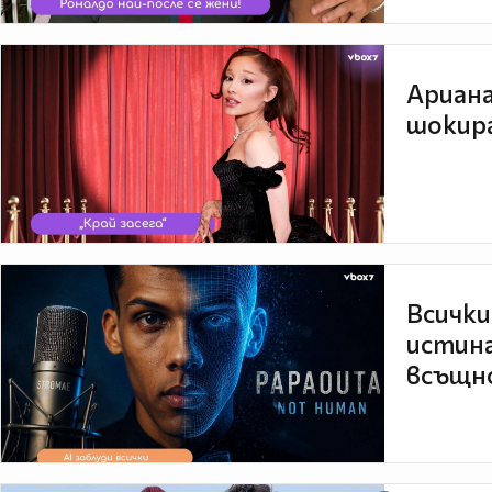
Ариана
шокира
Всички
истина
всъщно