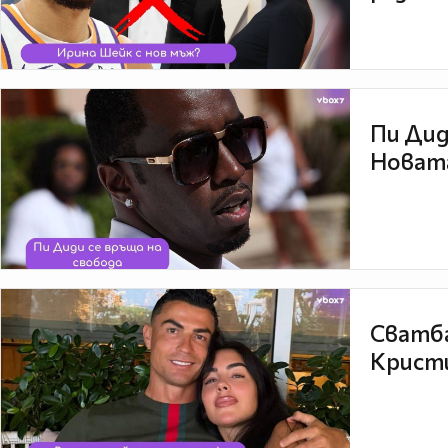
Пи Дид
Новата
Сватба
Кристи