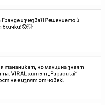
 Гранде изчезва?! Решението ѝ
 всички!😯💥
 я тананикат, но малцина знаят
та: VIRAL хитът „Papaoutai“
ст не е изпят от човек!