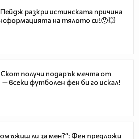
Пейдж разкри истинската причина
нсформацията на тялото си!😯💥
 Скот получи подарък мечта от
 — всеки футболен фен би го искал!
 омъжиш ли за мен?“: Фен предложи