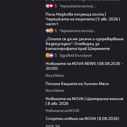
5
Черешката на тортата
19:25
Поли Недкова посреща гости |
Черешката на тортата | 5 авг. 2026 |
част 1
5
Черешката на тортата
06:38
„Опита се да ме засече и изпреварваше
безразсъдно“: Очевидец за
катастрофата край Шереметя
5
Здравей България
22:47
Новините на NOVA NEWS (08.08.2026 -
20:00)
Nova News
04:21
Почина бащата на Лионел Меси
Nova News
29:15
Новините на NOVA | Централна емисия
| 8 авг. 2026
Новините на NOVA
04:09
Спортни новини на NOVA (8.08.2026)
gong_bg