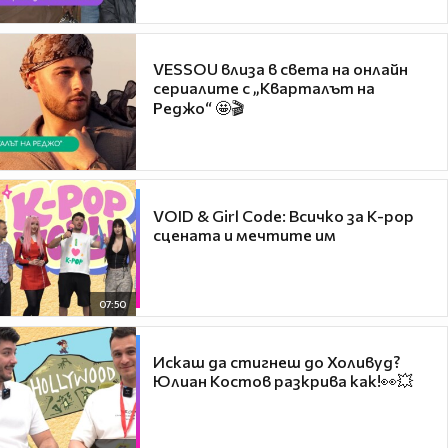
VESSOU влиза в света на онлайн
сериалите с „Кварталът на
Реджо“ 🤩🎬
VOID & Girl Code: Всичко за K-pop
сцената и мечтите им
07:50
Искаш да стигнеш до Холивуд?
Юлиан Костов разкрива как!👀💥