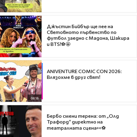
Джъстин Бийбър ще пее на
Световното първенство по
футбол заедно с Мадона, Шакира
и BTS!⚽🤩
ANIVENTURE COMIC CON 2026:
Влязохме в друг свят!
08:16
Бербо смени терена: от „Олд
Трафорд“ директно на
театралната сцена👀⚽