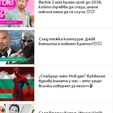
Barbie 2 има краен срок до 2026,
който трябва да спази, иначе
никога няма да се случи.😯💥
След тежка контузия: Дейв
Батиста е новият Кратос!😯💥
„Спайдър-мен: Нов ден“ буквално
взриви кината у нас – ето защо
всички говорят за него👀🎬
След Брадли Купър, Ирина Шейк