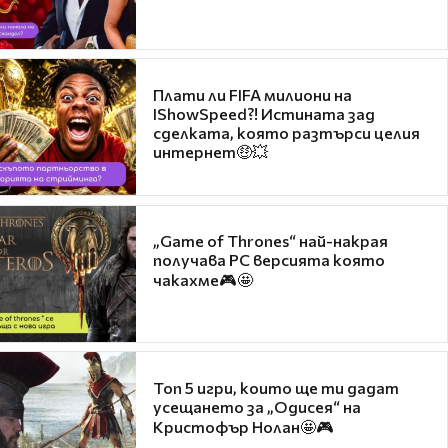
Плати ли FIFA милиони на
IShowSpeed?! Истината зад
сделката, която разтърси целия
интернет🤑💥
„Game of Thrones“ най-накрая
получава PC версията която
чакахме🎮🤩
Топ 5 игри, които ще ти дадат
усещането за „Одисея“ на
Кристофър Нолан🤩🎮