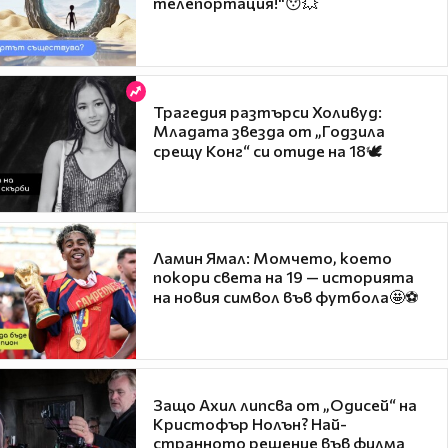
телепортация!"😯💥
Трагедия разтърси Холивуд:
Младата звезда от „Годзила
срещу Конг“ си отиде на 18🕊️
Ламин Ямал: Момчето, което
покори света на 19 — историята
на новия символ във футбола🤩⚽
Защо Ахил липсва от „Одисей“ на
Кристофър Нолън? Най-
странното решение във филма