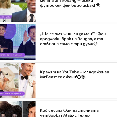
мечта от Холанд — всеки
футболен фен би го искал! 🤩
„Ще се омъжиш ли за мен?“: Фен
предложи брак на Зендая, а тя
отвърна само с три думи😅
Кралят на YouTube – младоженец:
MrBeast се ожени!💍🥰
Кой съсипа Фантастичната
четворка? Майлс Телър