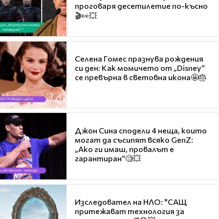
проговаря десетилетие по-късно
🎬👀💥
Селена Гомес празнува рождения
си ден: Как момичето от „Disney“
се превърна в световна икона🤩🎂
Джон Сина сподели 4 неща, които
могат да съсипят всяко GenZ:
„Ако ги имаш, провалът е
гарантиран“🧐💥
Изследовател на НЛО: "САЩ
притежават технология за