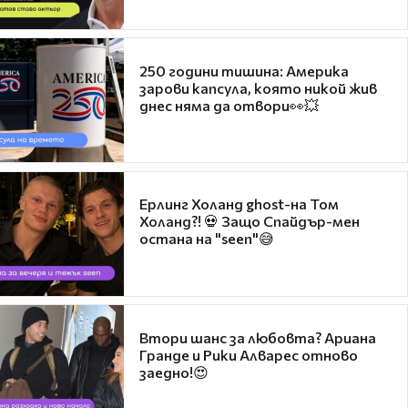
250 години тишина: Америка
зарови капсула, която никой жив
днес няма да отвори👀💥
Ерлинг Холанд ghost-на Том
Холанд?! 💀 Защо Спайдър-мен
остана на "seen"😅
Втори шанс за любовта? Ариана
Гранде и Рики Алварес отново
заедно!😍