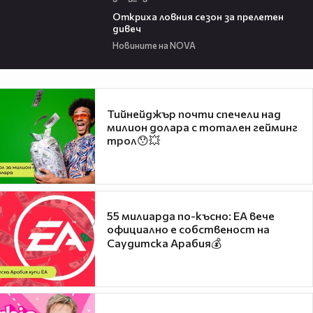
02:01
Откриха ловния сезон за прелетен
дивеч
Новините на NOVA
Тийнейджър почти спечели над
милион долара с тотален гейминг
трол😯💥
55 милиарда по-късно: EA вече
официално е собственост на
Саудитска Арабия💰