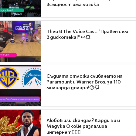
всъщност има логика
Theo в The Voice Cast: "Правен съм
в дискотека!" 👀💥
Съдията отложи сливането на
Paramount и Warner Bros. за 110
милиарда долара!😯💥
Любов или скандал? Карди Би и
Мадука Окойе разпалиха
интернет❤️‍🔥🔥