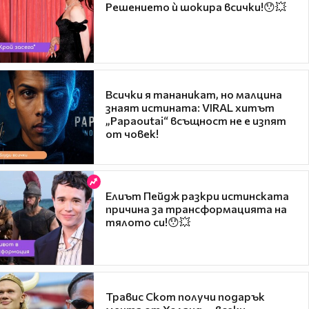
Решението ѝ шокира всички!😯💥
Всички я тананикат, но малцина
знаят истината: VIRAL хитът
„Papaoutai“ всъщност не е изпят
от човек!
Елиът Пейдж разкри истинската
причина за трансформацията на
тялото си!😯💥
Травис Скот получи подарък