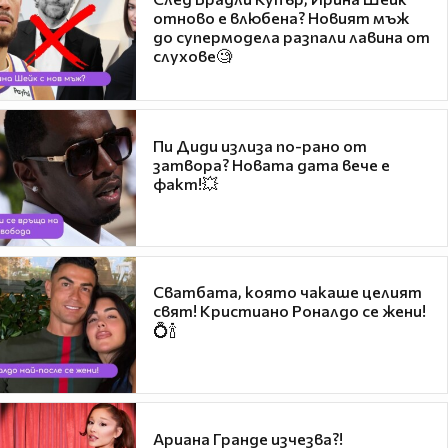
отново е влюбена? Новият мъж
до супермодела разпали лавина от
слухове🧐
Пи Диди излиза по-рано от
затвора? Новата дата вече е
факт!💥
Сватбата, която чакаше целият
свят! Кристиано Роналдо се жени!
💍🍾
Ариана Гранде изчезва?!