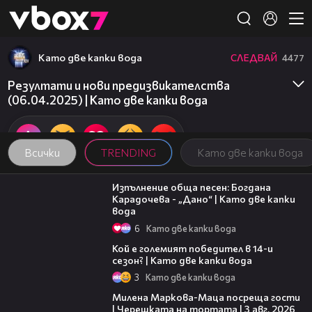
Member of
👾
Като две капки вода
СЛЕДВАЙ
4477
Резултати и нови предизвикателства
(06.04.2025) | Като две капки вода
Всички
TRENDING
Като две капки вода
02:36
Изпълнение обща песен: Богдана
Карадочева - „Дано“ | Като две капки
вода
6
Като две капки вода
11:38
Кой е големият победител в 14-и
сезон? | Като две капки вода
3
Като две капки вода
20:17
Милена Маркова-Маца посреща гости
| Черешката на тортата | 3 авг. 2026