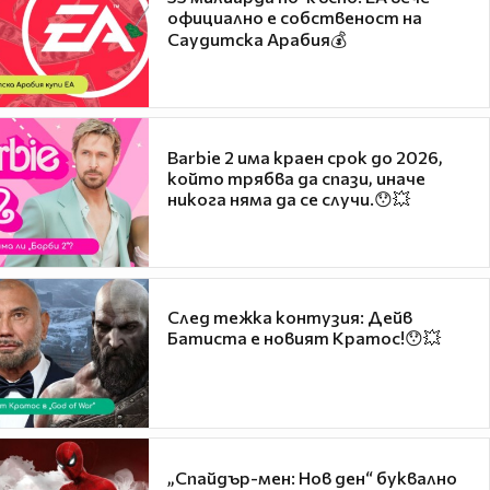
официално е собственост на
Саудитска Арабия💰
Barbie 2 има краен срок до 2026,
който трябва да спази, иначе
никога няма да се случи.😯💥
След тежка контузия: Дейв
Батиста е новият Кратос!😯💥
„Спайдър-мен: Нов ден“ буквално