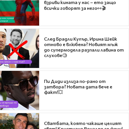
взриви кината у нас – ето защо
всички говорят за него👀🎬
След Брадли Купър, Ирина Шейк
отново е влюбена? Новият мъж
до супермодела разпали лавина от
слухове🧐
Пи Диди излиза по-рано от
затвора? Новата дата вече е
факт!💥
Сватбата, която чакаше целият
свят! Кристиано Роналдо се жени!