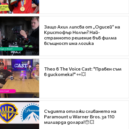
Защо Ахил липсва от „Одисей“ на
Кристофър Нолън? Най-
странното решение във филма
всъщност има логика
Theo в The Voice Cast: "Правен съм
в дискотека!" 👀💥
Съдията отложи сливането на
Paramount и Warner Bros. за 110
милиарда долара!😯💥