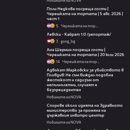
Новините на NOVA
19:25
Поли Недкова посреща гости |
Черешката на тортата | 5 авг. 2026 |
част 1
5
Черешката на тортата
05:57
Левски - Кайрат 1:0 /репортаж/
3
gong_bg
19:47
Ана Шермин посреща гости |
Черешката на тортата | 20 юли 2026
14
Черешката на тортата
01:06
Адвокат Марковски за убийството в
Пловдив: Не съм виждал подобна
жестокост и садизъм от
непълнолетни, случаят е
безпрецедентен
Новините на NOVA
00:50
Спорове около идеята на Здравното
министерство за промяна на
държавния инвитро център
Новините на NOVA
07:30