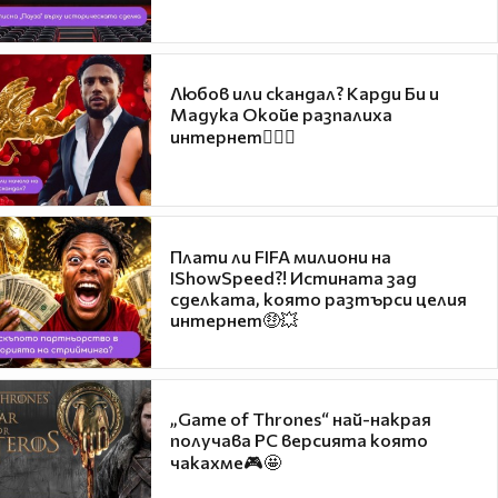
Любов или скандал? Карди Би и
Мадука Окойе разпалиха
интернет❤️‍🔥🔥
Плати ли FIFA милиони на
IShowSpeed?! Истината зад
сделката, която разтърси целия
интернет🤑💥
„Game of Thrones“ най-накрая
получава PC версията която
чакахме🎮🤩