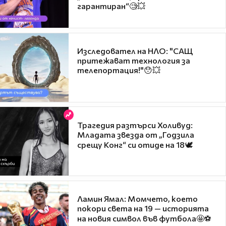
гарантиран“🧐💥
Изследовател на НЛО: "САЩ
притежават технология за
телепортация!"😯💥
Трагедия разтърси Холивуд:
Младата звезда от „Годзила
срещу Конг“ си отиде на 18🕊️
Ламин Ямал: Момчето, което
покори света на 19 — историята
на новия символ във футбола🤩⚽