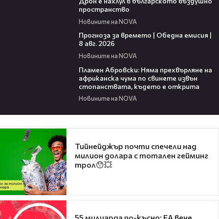
Дрон е нахлул в българското въздушно
пространство
Новините на NOVA
02:03
Прогноза за времето | Обедна емисия |
8 авг. 2026
Новините на NOVA
01:19
Пламен Абровски: Няма прехвърляне на
африканска чума по свинете извън
стопанствата, където е открита
Новините на NOVA
Тийнейджър почти спечели над
милион долара с тотален гейминг
трол😯💥
55 милиарда по-късно: EA вече