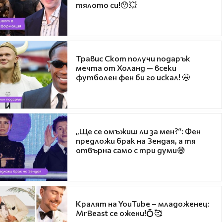
тялото си!😯💥
Травис Скот получи подарък
мечта от Холанд — всеки
футболен фен би го искал! 🤩
„Ще се омъжиш ли за мен?“: Фен
предложи брак на Зендая, а тя
отвърна само с три думи😅
Кралят на YouTube – младоженец:
MrBeast се ожени!💍🥰