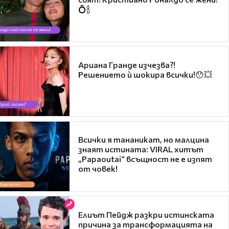
💍🍾
Ариана Гранде изчезва?!
Решението ѝ шокира всички!😯💥
Всички я тананикат, но малцина
знаят истината: VIRAL хитът
„Papaoutai“ всъщност не е изпят
от човек!
Елиът Пейдж разкри истинската
причина за трансформацията на