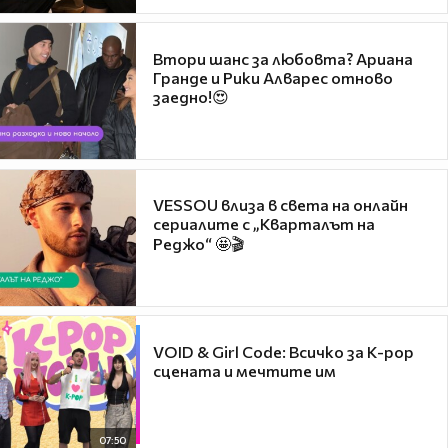
Втори шанс за любовта? Ариана
Гранде и Рики Алварес отново
заедно!😍
VESSOU влиза в света на онлайн
сериалите с „Кварталът на
Реджо“ 🤩🎬
VOID & Girl Code: Всичко за K-pop
сцената и мечтите им
07:50