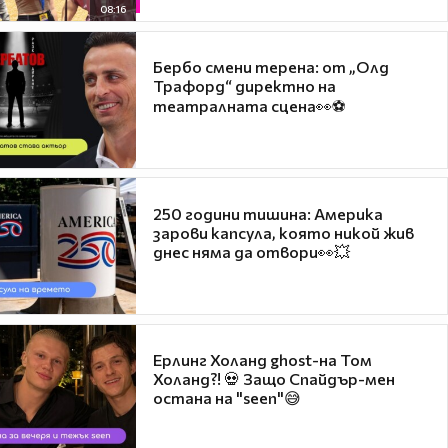
08:16
Бербо смени терена: от „Олд
Трафорд“ директно на
театралната сцена👀⚽
250 години тишина: Америка
зарови капсула, която никой жив
днес няма да отвори👀💥
Ерлинг Холанд ghost-на Том
Холанд?! 💀 Защо Спайдър-мен
остана на "seen"😅