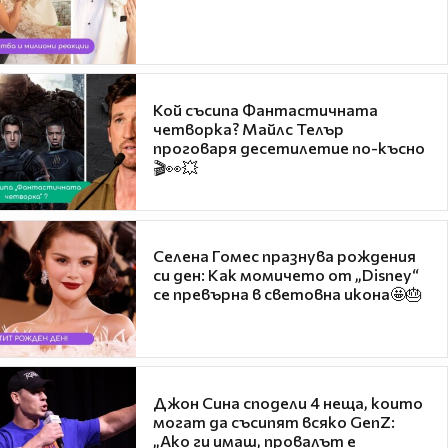
Кой съсипа Фантастичната
четворка? Майлс Телър
проговаря десетилетие по-късно
🎬👀💥
Селена Гомес празнува рождения
си ден: Как момичето от „Disney“
се превърна в световна икона🤩🎂
Джон Сина сподели 4 неща, които
могат да съсипят всяко GenZ:
„Ако ги имаш, провалът е