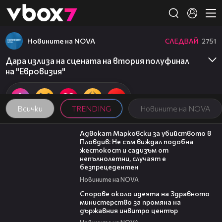
Member of
👾
Новините на NOVA
СЛЕДВАЙ
2751
Дара излиза на сцената на втория полуфинал
на "Евровизия"
Всички
TRENDING
Новините на NOVA
01:06
Адвокат Марковски за убийството в
Пловдив: Не съм виждал подобна
жестокост и садизъм от
непълнолетни, случаят е
безпрецедентен
Новините на NOVA
00:50
Спорове около идеята на Здравното
министерство за промяна на
държавния инвитро център