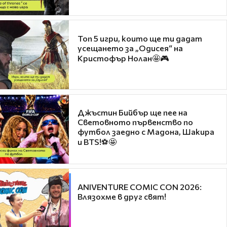
Топ 5 игри, които ще ти дадат
усещането за „Одисея“ на
Кристофър Нолан🤩🎮
Джъстин Бийбър ще пее на
Световното първенство по
футбол заедно с Мадона, Шакира
и BTS!⚽🤩
ANIVENTURE COMIC CON 2026:
Влязохме в друг свят!