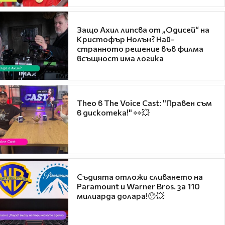
Защо Ахил липсва от „Одисей“ на
Кристофър Нолън? Най-
странното решение във филма
всъщност има логика
Theo в The Voice Cast: "Правен съм
в дискотека!" 👀💥
Съдията отложи сливането на
Paramount и Warner Bros. за 110
милиарда долара!😯💥