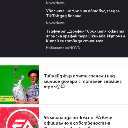
Nova News
00:33
Уволниха шофьор на автобус, гледал
TikTok зад волана
Nova News
02:11
Тайфунът „Долфин” връхлетя южната
японска префектура Окинава, Източен
Китай се готви за стихията
Новините на NOVA
Тийнейджър почти спечели над
милион долара с тотален гейминг
трол😯💥
55 милиарда по-късно: EA вече
официално е собственост на