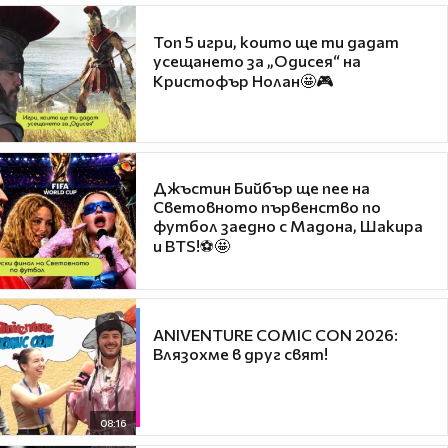
Топ 5 игри, които ще ти дадат
усещането за „Одисея“ на
Кристофър Нолан🤩🎮
Джъстин Бийбър ще пее на
Световното първенство по
футбол заедно с Мадона, Шакира
и BTS!⚽🤩
ANIVENTURE COMIC CON 2026:
Влязохме в друг свят!
08:16