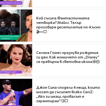
Кой съсипа Фантастичната
четворка? Майлс Телър
проговаря десетилетие по-късно
🎬👀💥
Селена Гомес празнува рождения
си ден: Как момичето от „Disney“
се превърна в световна икона🤩🎂
Джон Сина сподели 4 неща, които
могат да съсипят всяко GenZ:
„Ако ги имаш, провалът е
гарантиран“🧐💥