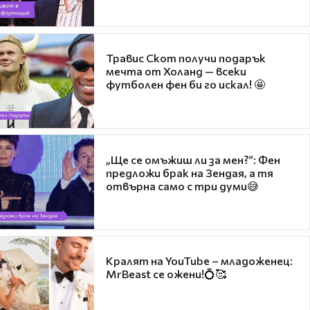
Травис Скот получи подарък
мечта от Холанд — всеки
футболен фен би го искал! 🤩
„Ще се омъжиш ли за мен?“: Фен
предложи брак на Зендая, а тя
отвърна само с три думи😅
Кралят на YouTube – младоженец:
MrBeast се ожени!💍🥰