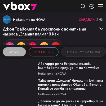
Member of
👾
Новините на NOVA
СЛЕДВАЙ
2751
Джон Траволта бе удостоен с почетната
награда „Златна палма“ в Кан
Всички
TRENDING
Новините на NOVA
03:25
Абелардо де ла Есприеля положи
клетва като президент на Колумбия
Новините на NOVA
02:11
Тайфунът „Долфин” връхлетя южната
японска префектура Окинава, Източен
Китай се готви за стихията
Новините на NOVA
06:38
„Опита се да ме засече и изпреварваше
безразсъдно“: Очевидец за