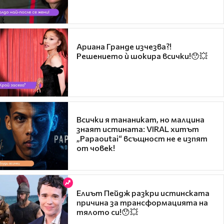
Ариана Гранде изчезва?!
Решението ѝ шокира всички!😯💥
Всички я тананикат, но малцина
знаят истината: VIRAL хитът
„Papaoutai“ всъщност не е изпят
от човек!
Елиът Пейдж разкри истинската
причина за трансформацията на
тялото си!😯💥