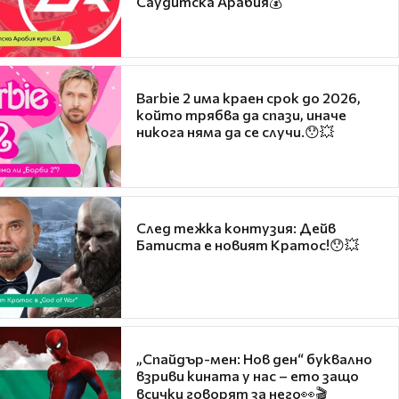
Саудитска Арабия💰
Barbie 2 има краен срок до 2026,
който трябва да спази, иначе
никога няма да се случи.😯💥
След тежка контузия: Дейв
Батиста е новият Кратос!😯💥
„Спайдър-мен: Нов ден“ буквално
взриви кината у нас – ето защо
всички говорят за него👀🎬