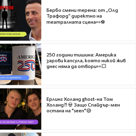
Бербо смени терена: от „Олд
Трафорд“ директно на
театралната сцена👀⚽
250 години тишина: Америка
зарови капсула, която никой жив
днес няма да отвори👀💥
Ерлинг Холанд ghost-на Том
Холанд?! 💀 Защо Спайдър-мен
остана на "seen"😅