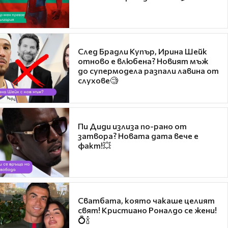
След Брадли Купър, Ирина Шейк
отново е влюбена? Новият мъж
до супермодела разпали лавина от
слухове🧐
Пи Диди излиза по-рано от
затвора? Новата дата вече е
факт!💥
Сватбата, която чакаше целият
свят! Кристиано Роналдо се жени!
💍🍾