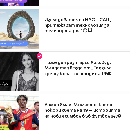
Изследовател на НЛО: "САЩ
притежават технология за
телепортация!"😯💥
Трагедия разтърси Холивуд:
Младата звезда от „Годзила
срещу Конг“ си отиде на 18🕊️
Ламин Ямал: Момчето, което
покори света на 19 — историята
на новия символ във футбола🤩⚽