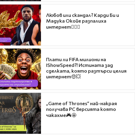
Любов или скандал? Карди Би и
Мадука Окойе разпалиха
интернет❤️‍🔥🔥
Плати ли FIFA милиони на
IShowSpeed?! Истината зад
сделката, която разтърси целия
интернет🤑💥
„Game of Thrones“ най-накрая
получава PC версията която
чакахме🎮🤩