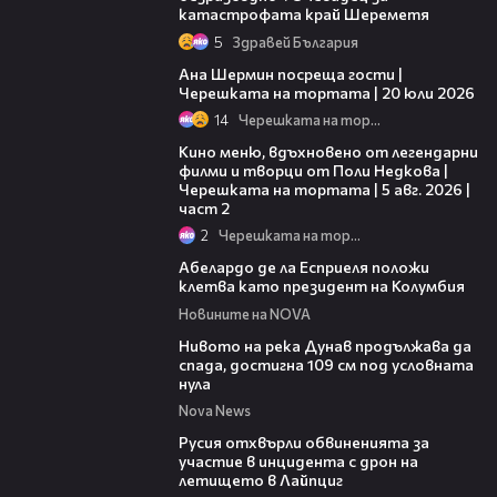
катастрофата край Шереметя
5
Здравей България
19:47
Ана Шермин посреща гости |
Черешката на тортата | 20 юли 2026
14
Черешката на тортата
15:31
Кино меню, вдъхновено от легендарни
филми и творци от Поли Недкова |
Черешката на тортата | 5 авг. 2026 |
част 2
2
Черешката на тортата
03:25
Абелардо де ла Есприеля положи
клетва като президент на Колумбия
Новините на NOVA
00:23
Нивото на река Дунав продължава да
спада, достигна 109 см под условната
нула
Nova News
00:46
Русия отхвърли обвиненията за
участие в инцидента с дрон на
летището в Лайпциг