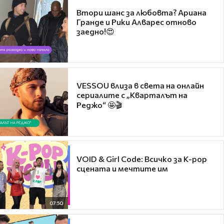
Втори шанс за любовта? Ариана
Гранде и Рики Алварес отново
заедно!😍
VESSOU влиза в света на онлайн
сериалите с „Кварталът на
Реджо“ 🤩🎬
VOID & Girl Code: Всичко за K-pop
сцената и мечтите им
07:50