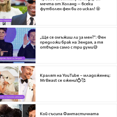
мечта от Холанд — всеки
футболен фен би го искал! 🤩
„Ще се омъжиш ли за мен?“: Фен
предложи брак на Зендая, а тя
отвърна само с три думи😅
Кралят на YouTube – младоженец:
MrBeast се ожени!💍🥰
Кой съсипа Фантастичната