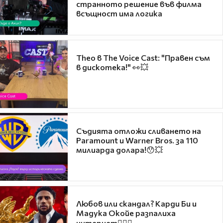
странното решение във филма
всъщност има логика
Theo в The Voice Cast: "Правен съм
в дискотека!" 👀💥
Съдията отложи сливането на
Paramount и Warner Bros. за 110
милиарда долара!😯💥
Любов или скандал? Карди Би и
Мадука Окойе разпалиха
интернет❤️‍🔥🔥