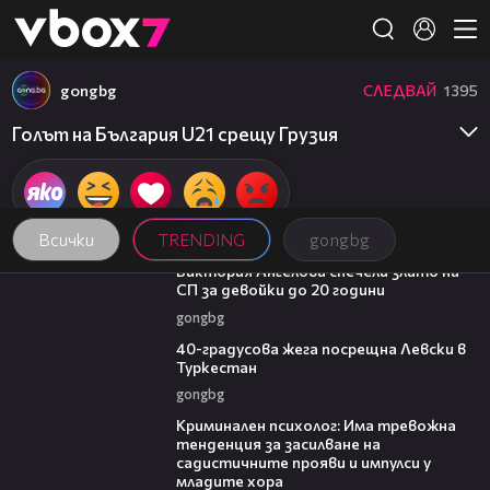
Member of
👾
gongbg
СЛЕДВАЙ
1395
Голът на България U21 срещу Грузия
Всички
TRENDING
gongbg
01:03
Виктория Ангелова спечели злато на
СП за девойки до 20 години
gongbg
01:10
40-градусова жега посрещна Левски в
Туркестан
gongbg
09:42
Криминален психолог: Има тревожна
тенденция за засилване на
садистичните прояви и импулси у
младите хора