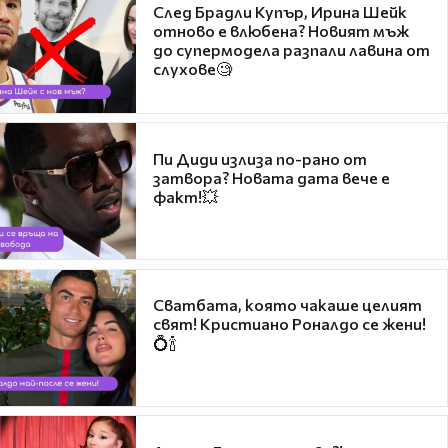
След Брадли Купър, Ирина Шейк
отново е влюбена? Новият мъж
до супермодела разпали лавина от
слухове🧐
Пи Диди излиза по-рано от
затвора? Новата дата вече е
факт!💥
Сватбата, която чакаше целият
свят! Кристиано Роналдо се жени!
💍🍾