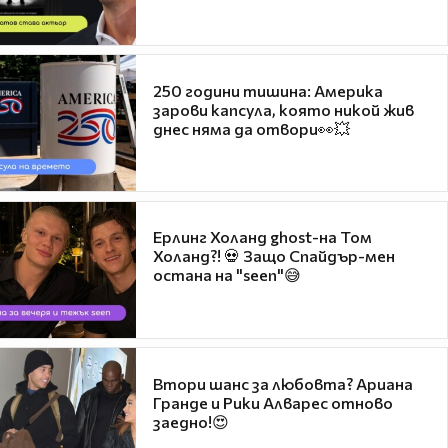
250 години тишина: Америка
зарови капсула, която никой жив
днес няма да отвори👀💥
Ерлинг Холанд ghost-на Том
Холанд?! 💀 Защо Спайдър-мен
остана на "seen"😅
Втори шанс за любовта? Ариана
Гранде и Рики Алварес отново
заедно!😍