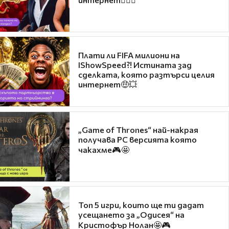
Плати ли FIFA милиони на
IShowSpeed?! Истината зад
сделката, която разтърси целия
интернет🤑💥
„Game of Thrones“ най-накрая
получава PC версията която
чакахме🎮🤩
Топ 5 игри, които ще ти дадат
усещането за „Одисея“ на
Кристофър Нолан🤩🎮