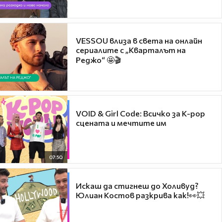
VESSOU влиза в света на онлайн
сериалите с „Кварталът на
Реджо“ 🤩🎬
VOID & Girl Code: Всичко за K-pop
сцената и мечтите им
07:50
Искаш да стигнеш до Холивуд?
Юлиан Костов разкрива как!👀💥