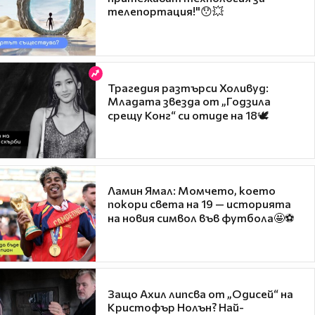
телепортация!"😯💥
Трагедия разтърси Холивуд:
Младата звезда от „Годзила
срещу Конг“ си отиде на 18🕊️
Ламин Ямал: Момчето, което
покори света на 19 — историята
на новия символ във футбола🤩⚽
Защо Ахил липсва от „Одисей“ на
Кристофър Нолън? Най-