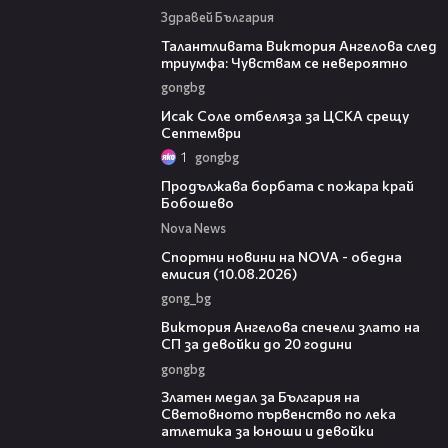
Здравей България
00:39
Талантливата Виктория Ангелова след
триумфа: Чувствам се невероятно
gongbg
01:02
Исак Соле отбеляза за ЦСКА срещу
Септември
1
gongbg
00:31
Продължава борбата с пожара край
Бобошево
Nova News
04:48
Спортни новини на NOVA - обедна
емисия (10.08.2026)
gong_bg
01:03
Виктория Ангелова спечели злато на
СП за девойки до 20 години
gongbg
01:02
Златен медал за България на
Световното първенство по лека
атлетика за юноши и девойки