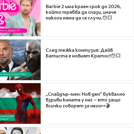
Barbie 2 има краен срок до 2026,
който трябва да спази, иначе
никога няма да се случи.😯💥
След тежка контузия: Дейв
Батиста е новият Кратос!😯💥
„Спайдър-мен: Нов ден“ буквално
взриви кината у нас – ето защо
всички говорят за него👀🎬