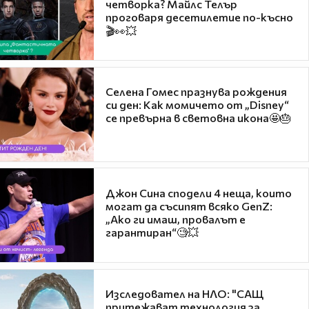
четворка? Майлс Телър
проговаря десетилетие по-късно
🎬👀💥
Селена Гомес празнува рождения
си ден: Как момичето от „Disney“
се превърна в световна икона🤩🎂
Джон Сина сподели 4 неща, които
могат да съсипят всяко GenZ:
„Ако ги имаш, провалът е
гарантиран“🧐💥
Изследовател на НЛО: "САЩ
притежават технология за