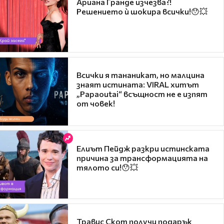
Ариана Гранде изчезва?!
Решението ѝ шокира всички!😯💥
Всички я тананикат, но малцина
знаят истината: VIRAL хитът
„Papaoutai“ всъщност не е изпят
от човек!
Елиът Пейдж разкри истинската
причина за трансформацията на
тялото си!😯💥
Травис Скот получи подарък