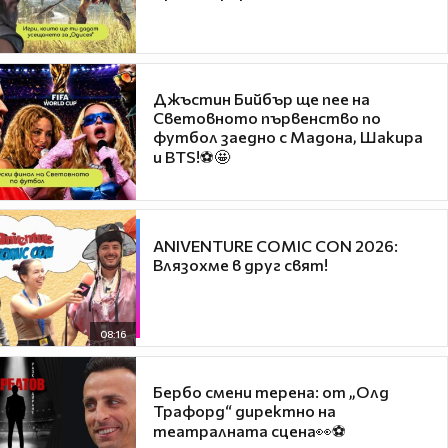
Джъстин Бийбър ще пее на
Световното първенство по
футбол заедно с Мадона, Шакира
и BTS!⚽🤩
ANIVENTURE COMIC CON 2026:
Влязохме в друг свят!
08:16
Бербо смени терена: от „Олд
Трафорд“ директно на
театралната сцена👀⚽