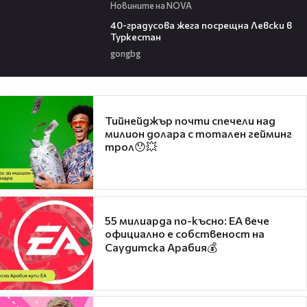
Новините на NOVA
01:10
40-градусова жега посрещна Левски в
Туркестан
gongbg
Тийнейджър почти спечели над
милион долара с тотален гейминг
трол😯💥
55 милиарда по-късно: EA вече
официално е собственост на
Саудитска Арабия💰