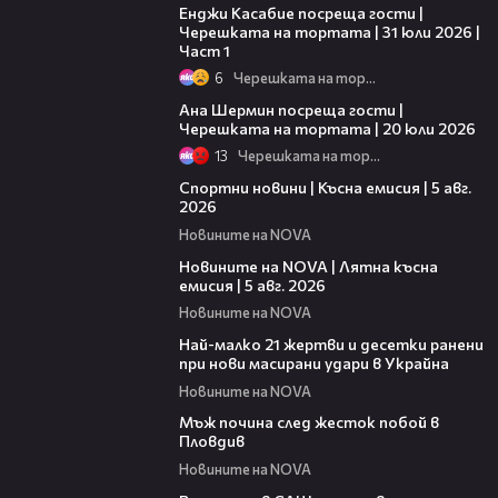
Енджи Касабие посреща гости |
Черешката на тортата | 31 юли 2026 |
Част 1
6
Черешката на тортата
19:47
Ана Шермин посреща гости |
Черешката на тортата | 20 юли 2026
13
Черешката на тортата
03:37
Спортни новини | Късна емисия | 5 авг.
2026
Новините на NOVA
20:06
Новините на NOVA | Лятна късна
емисия | 5 авг. 2026
Новините на NOVA
01:14
Най-малко 21 жертви и десетки ранени
при нови масирани удари в Украйна
Новините на NOVA
01:06
Мъж почина след жесток побой в
Пловдив
Новините на NOVA
00:39