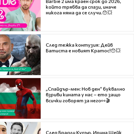
Barbie 2 има краен срок до 2026,
който трябва да спази, иначе
никога няма да се случи.😯💥
След тежка контузия: Дейв
Батиста е новият Кратос!😯💥
„Спайдър-мен: Нов ден“ буквално
взриви кината у нас – ето защо
всички говорят за него👀🎬
След Брадли Купър, Ирина Шейк