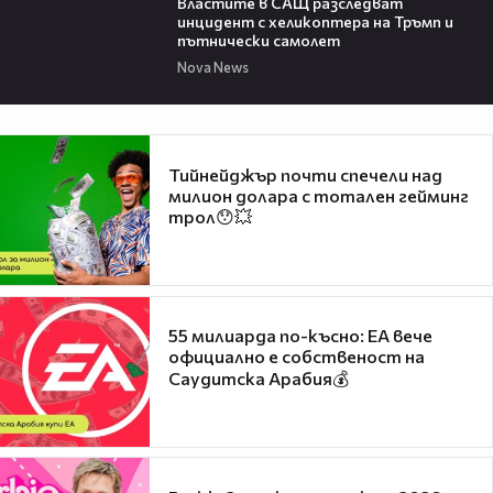
Властите в САЩ разследват
инцидент с хеликоптера на Тръмп и
пътнически самолет
Nova News
Тийнейджър почти спечели над
милион долара с тотален гейминг
трол😯💥
55 милиарда по-късно: EA вече
официално е собственост на
Саудитска Арабия💰