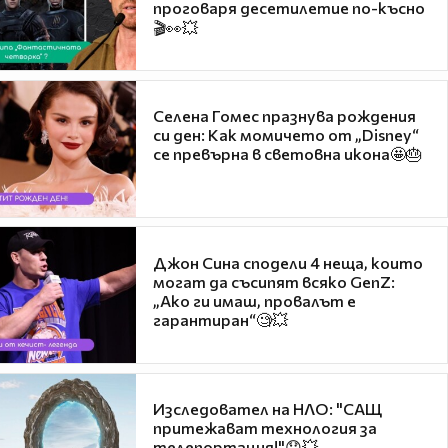
проговаря десетилетие по-късно
🎬👀💥
Селена Гомес празнува рождения
си ден: Как момичето от „Disney“
се превърна в световна икона🤩🎂
Джон Сина сподели 4 неща, които
могат да съсипят всяко GenZ:
„Ако ги имаш, провалът е
гарантиран“🧐💥
Изследовател на НЛО: "САЩ
притежават технология за
телепортация!"😯💥