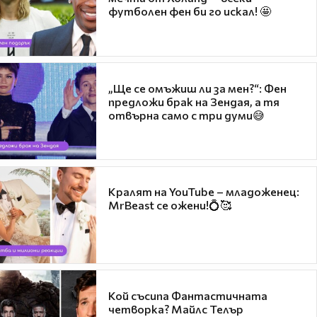
футболен фен би го искал! 🤩
„Ще се омъжиш ли за мен?“: Фен
предложи брак на Зендая, а тя
отвърна само с три думи😅
Кралят на YouTube – младоженец:
MrBeast се ожени!💍🥰
Кой съсипа Фантастичната
четворка? Майлс Телър