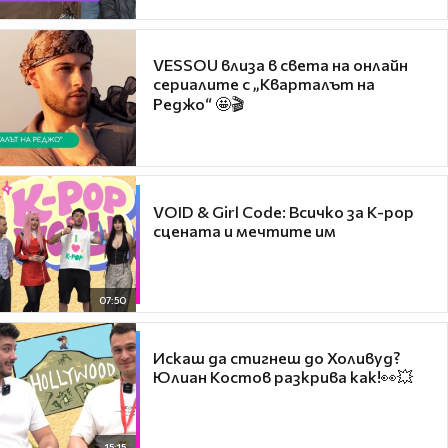
VESSOU влиза в света на онлайн
сериалите с „Кварталът на
Реджо“ 🤩🎬
VOID & Girl Code: Всичко за K-pop
сцената и мечтите им
07:50
Искаш да стигнеш до Холивуд?
Юлиан Костов разкрива как!👀💥
15:15