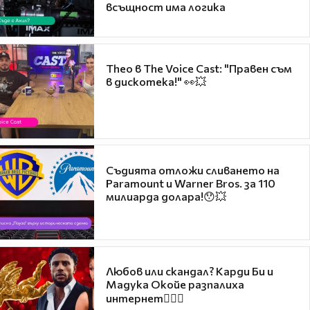
всъщност има логика
Theo в The Voice Cast: "Правен съм
в дискотека!" 👀💥
Съдията отложи сливането на
Paramount и Warner Bros. за 110
милиарда долара!😯💥
Любов или скандал? Карди Би и
Мадука Окойе разпалиха
интернет❤️‍🔥🔥