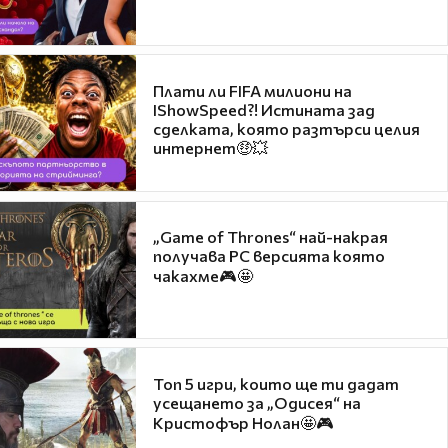
Плати ли FIFA милиони на
IShowSpeed?! Истината зад
сделката, която разтърси целия
интернет🤑💥
„Game of Thrones“ най-накрая
получава PC версията която
чакахме🎮🤩
Топ 5 игри, които ще ти дадат
усещането за „Одисея“ на
Кристофър Нолан🤩🎮