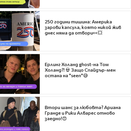
250 години тишина: Америка
зарови капсула, която никой жив
днес няма да отвори👀💥
Ерлинг Холанд ghost-на Том
Холанд?! 💀 Защо Спайдър-мен
остана на "seen"😅
Втори шанс за любовта? Ариана
Гранде и Рики Алварес отново
заедно!😍