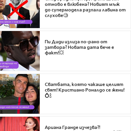
отново е влюбена? Новият мъж
до супермодела разпали лавина от
слухове🧐
Пи Диди излиза по-рано от
затвора? Новата дата вече е
факт!💥
Сватбата, която чакаше целият
свят! Кристиано Роналдо се жени!
💍🍾
Ариана Гранде изчезва?!