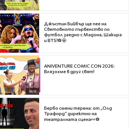
Джъстин Бийбър ще пее на
Световното първенство по
футбол заедно с Мадона, Шакира
и BTS!⚽🤩
ANIVENTURE COMIC CON 2026:
Влязохме в друг свят!
08:16
Бербо смени терена: от „Олд
Трафорд“ директно на
театралната сцена👀⚽