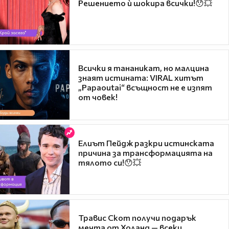
Решението ѝ шокира всички!😯💥
Всички я тананикат, но малцина
знаят истината: VIRAL хитът
„Papaoutai“ всъщност не е изпят
от човек!
Елиът Пейдж разкри истинската
причина за трансформацията на
тялото си!😯💥
Травис Скот получи подарък
мечта от Холанд — всеки