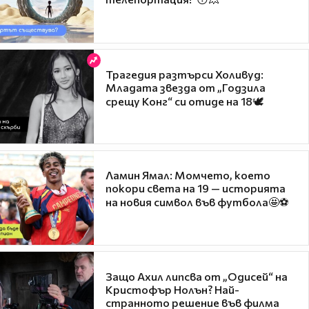
Трагедия разтърси Холивуд:
Младата звезда от „Годзила
срещу Конг“ си отиде на 18🕊️
Ламин Ямал: Момчето, което
покори света на 19 — историята
на новия символ във футбола🤩⚽
Защо Ахил липсва от „Одисей“ на
Кристофър Нолън? Най-
странното решение във филма