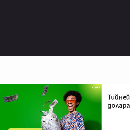
Тийней
долара