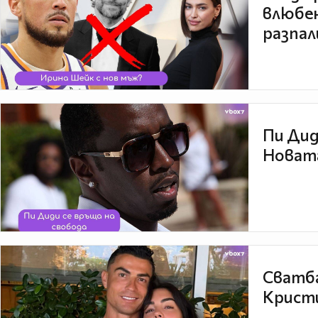
влюбен
разпал
Пи Дид
Новата
Сватба
Кристи