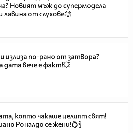
а? Новият мъж до супермодела
и лавина от слухове🧐
и излиза по-рано от затвора?
 дата вече е факт!💥
та, която чакаше целият свят!
ано Роналдо се жени!💍🍾