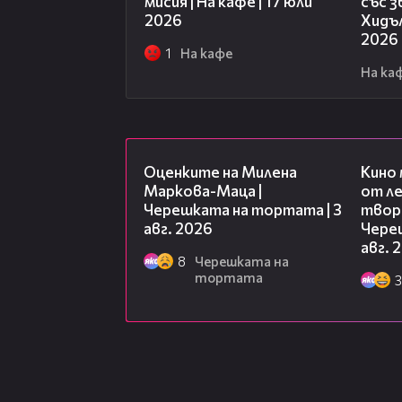
мисия | На кафе | 17 юли
със 
2026
Хидъл
2026
1
На кафе
На ка
14:06
Оценките на Милена
Кино
Маркова-Маца |
от ле
Черешката на тортата | 3
творц
авг. 2026
Чере
авг. 
8
Черешката на
тортата
3