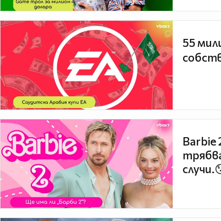
55 мил
собств
Barbie
трябва
случи.