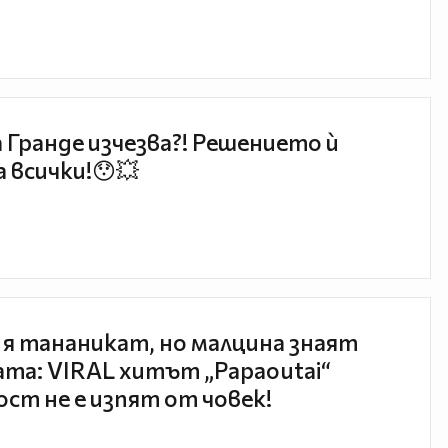
 Гранде изчезва?! Решението ѝ
 всички!😯💥
 я тананикат, но малцина знаят
та: VIRAL хитът „Papaoutai“
ст не е изпят от човек!