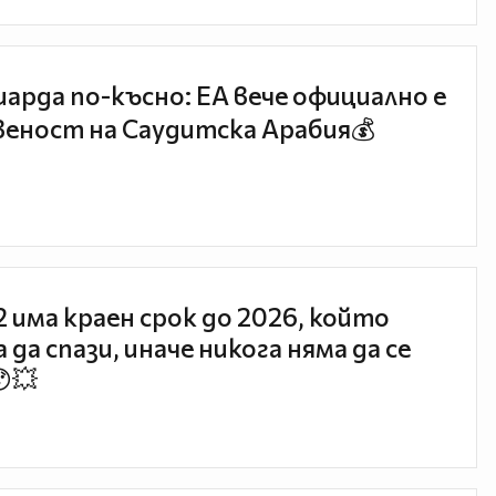
иарда по-късно: EA вече официално е
еност на Саудитска Арабия💰
 2 има краен срок до 2026, който
 да спази, иначе никога няма да се
😯💥