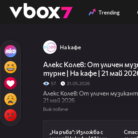
Member of
👾
Trending
На кафе
Алекс Колев: От уличен му
турне | На кафе | 21 май 202
57
21.05.2026
Алекс Колев: От уличен музикант 
21 май 2026
Виж повече
09:09
„На ръба“: Изложба с
Стаси