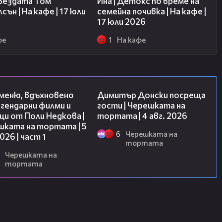
звездата Том
Ина | Детокс по време на
сън | На кафе | 17 юли
семейна почивка | На кафе |
17 юли 2026
фе
1
На кафе
15:39
17:43
 меню, вдъхновено
Димитър Донски посреща
гендарни филми и
гости | Черешката на
и от Поли Недкова |
тортата | 4 авг. 2026
шката на тортата | 5
6
Черешката на
2026 | част 1
тортата
Черешката на
тортата