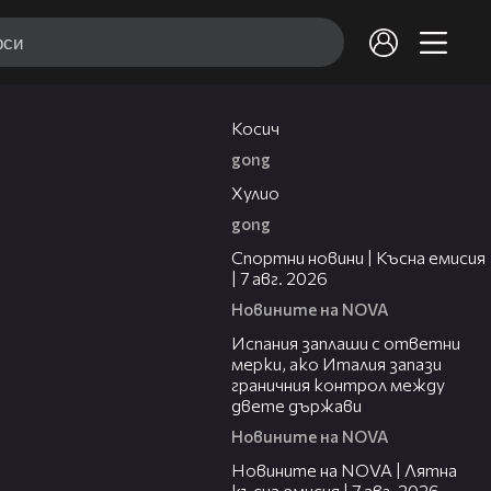
10:17
Косич
gong
09:40
Хулио
gong
03:46
Спортни новини | Късна емисия
| 7 авг. 2026
Новините на NOVA
00:51
Испания заплаши с ответни
мерки, ако Италия запази
граничния контрол между
двете държави
Новините на NOVA
21:18
Новините на NOVA | Лятна
късна емисия | 7 авг. 2026