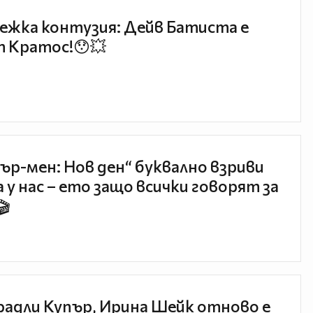
ежка контузия: Дейв Батиста е
 Кратос!😯💥
ър-мен: Нов ден“ буквално взриви
 у нас – ето защо всички говорят за
🎬
радли Купър, Ирина Шейк отново е