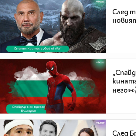
След т
новият
„Спайд
кината
него👀
След Б