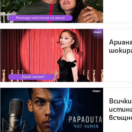
Ариана
шокира
Всички
истина
всъщно