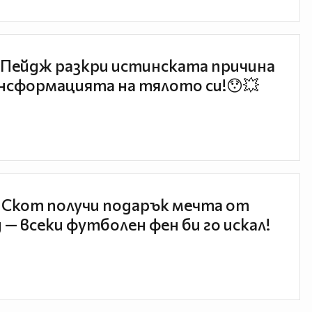
Пейдж разкри истинската причина
нсформацията на тялото си!😯💥
 Скот получи подарък мечта от
 — всеки футболен фен би го искал!