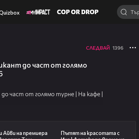
Quizbox
СЛЕДВАЙ
1396
зикант до част от голямо
6
до част от голямо турне | На кафе |
02:58
17:40
 Айви на премиера
Пътят на красотата с