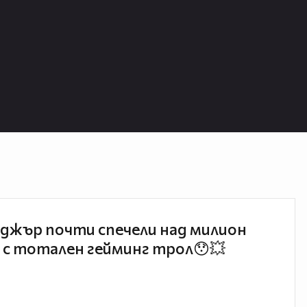
джър почти спечели над милион
 с тотален гейминг трол😯💥