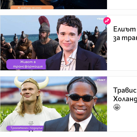
Елиът 
за тра
Травис
Холанд
🤩