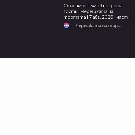
Станимир Гъмов посреща
гости | Черешката на
тортата | 7 авг. 2026 | част 1
1
Черешката на тортата