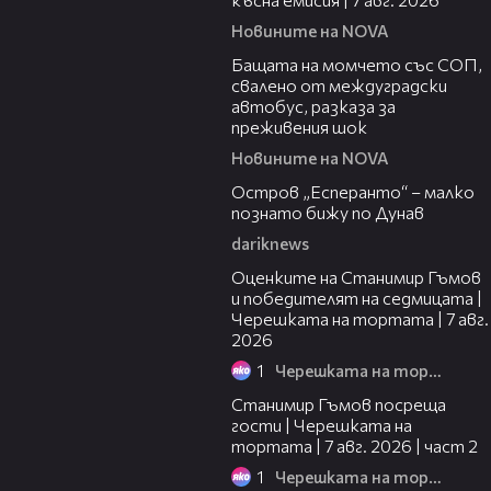
Новините на NOVA
00:30
Бащата на момчето със СОП,
свалено от междуградски
автобус, разказа за
преживения шок
Новините на NOVA
00:04
Остров „Есперанто“ – малко
познато бижу по Дунав
dariknews
02:15
Оценките на Станимир Гъмов
и победителят на седмицата |
Черешката на тортата | 7 авг.
2026
1
Черешката на тортата
12:30
Станимир Гъмов посреща
гости | Черешката на
тортата | 7 авг. 2026 | част 2
1
Черешката на тортата
16:22