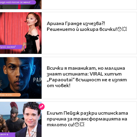
Ариана Гранде изчезва?!
Решението ѝ шокира всички!😯💥
Всички я тананикат, но малцина
знаят истината: VIRAL хитът
„Papaoutai“ всъщност не е изпят
от човек!
Елиът Пейдж разкри истинската
причина за трансформацията на
тялото си!😯💥