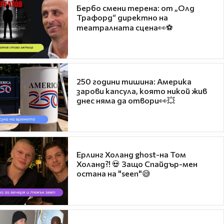
Бербо смени терена: от „Олд
Трафорд“ директно на
театралната сцена👀⚽
250 години тишина: Америка
зарови капсула, която никой жив
днес няма да отвори👀💥
Ерлинг Холанд ghost-на Том
Холанд?! 💀 Защо Спайдър-мен
остана на "seen"😅