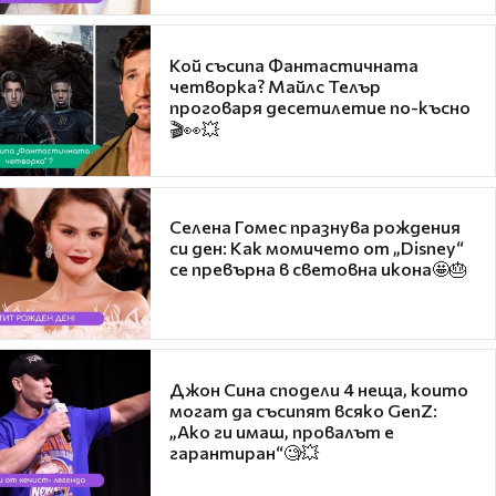
Кой съсипа Фантастичната
четворка? Майлс Телър
проговаря десетилетие по-късно
🎬👀💥
Селена Гомес празнува рождения
си ден: Как момичето от „Disney“
се превърна в световна икона🤩🎂
Джон Сина сподели 4 неща, които
могат да съсипят всяко GenZ:
„Ако ги имаш, провалът е
гарантиран“🧐💥