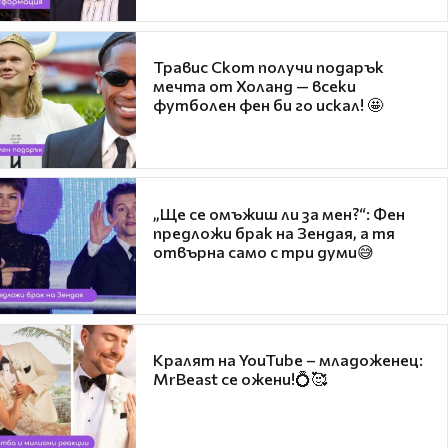
Травис Скот получи подарък
мечта от Холанд — всеки
футболен фен би го искал! 🤩
„Ще се омъжиш ли за мен?“: Фен
предложи брак на Зендая, а тя
отвърна само с три думи😅
Кралят на YouTube – младоженец:
MrBeast се ожени!💍🥰