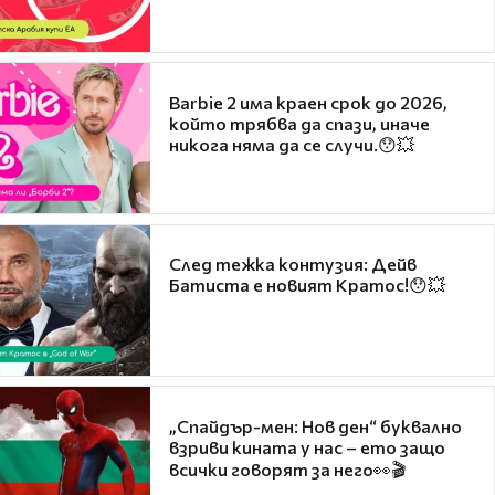
Barbie 2 има краен срок до 2026,
който трябва да спази, иначе
никога няма да се случи.😯💥
След тежка контузия: Дейв
Батиста е новият Кратос!😯💥
„Спайдър-мен: Нов ден“ буквално
взриви кината у нас – ето защо
всички говорят за него👀🎬