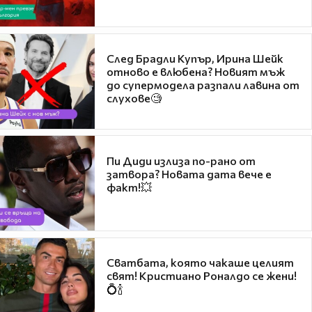
След Брадли Купър, Ирина Шейк
отново е влюбена? Новият мъж
до супермодела разпали лавина от
слухове🧐
Пи Диди излиза по-рано от
затвора? Новата дата вече е
факт!💥
Сватбата, която чакаше целият
свят! Кристиано Роналдо се жени!
💍🍾