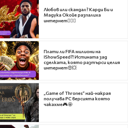
Любов или скандал? Карди Би и
Мадука Окойе разпалиха
интернет❤️‍🔥🔥
Плати ли FIFA милиони на
IShowSpeed?! Истината зад
сделката, която разтърси целия
интернет🤑💥
„Game of Thrones“ най-накрая
получава PC версията която
чакахме🎮🤩