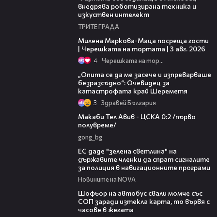
внедрява роботизирана техника и
изкуствен интелект
ТРИТЕ ГРАДА
20:17
Милена Маркова-Маца посреща гости
| Черешката на тортата | 3 авг. 2026
4
Черешката на тортата
06:38
„Опита се да ме засече и изпреварваше
безразсъдно“: Очевидец за
катастрофата край Шереметя
3
Здравей България
04:36
Макаби Тел Авив - ЦСКА 0:2 /първо
полувреме/
gong_bg
03:04
ЕС даде "зелена светлина" на
държавите членки да спрат сигналите
за полиция в навигационните програми
Новините на NOVA
03:35
Шофьор на автобус свали момче със
СОП заради изтекла карта, то вървя с
часове в жегата