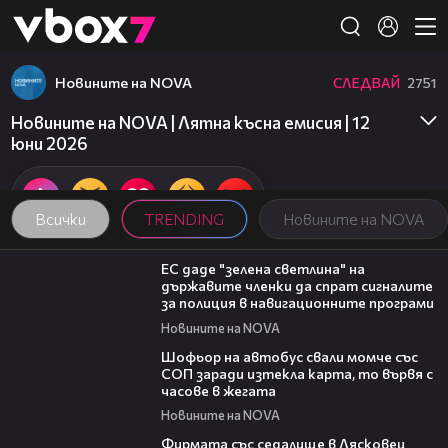
Member of
👾
Новините на NOVA
СЛЕДВАЙ
2751
Новините на NOVA | Лятна късна емисия | 12
юни 2026
Всички
TRENDING
Новините на NOVA
03:04
ЕС даде "зелена светлина" на
държавите членки да спрат сигналите
за полиция в навигационните програми
Новините на NOVA
03:35
Шофьор на автобус свали момче със
СОП заради изтекла карта, то вървя с
часове в жегата
Новините на NOVA
00:06
Фирмата със седалище в Лясковец