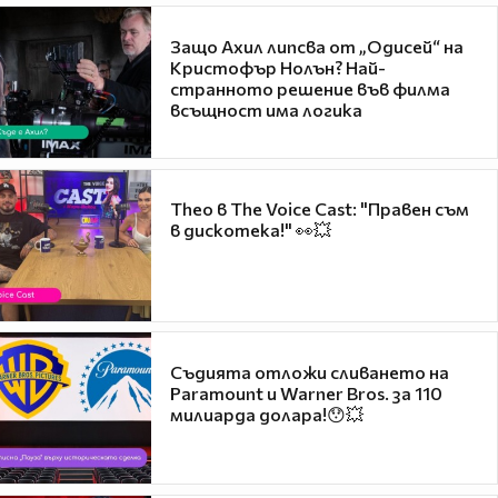
Защо Ахил липсва от „Одисей“ на
Кристофър Нолън? Най-
странното решение във филма
всъщност има логика
Theo в The Voice Cast: "Правен съм
в дискотека!" 👀💥
Съдията отложи сливането на
Paramount и Warner Bros. за 110
милиарда долара!😯💥