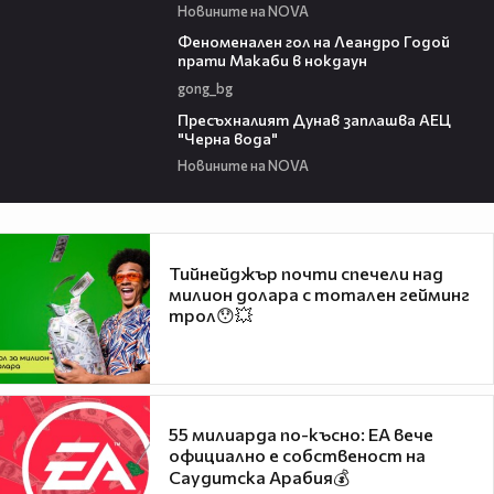
Новините на NOVA
01:43
Феноменален гол на Леандро Годой
прати Макаби в нокдаун
gong_bg
03:51
Пресъхналият Дунав заплашва АЕЦ
"Черна вода"
Новините на NOVA
Тийнейджър почти спечели над
милион долара с тотален гейминг
трол😯💥
55 милиарда по-късно: EA вече
официално е собственост на
Саудитска Арабия💰