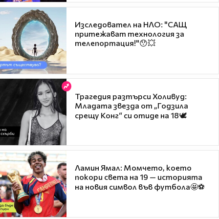
Изследовател на НЛО: "САЩ
притежават технология за
телепортация!"😯💥
Трагедия разтърси Холивуд:
Младата звезда от „Годзила
срещу Конг“ си отиде на 18🕊️
Ламин Ямал: Момчето, което
покори света на 19 — историята
на новия символ във футбола🤩⚽