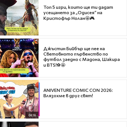
Топ 5 игри, които ще ти дадат
усещането за „Одисея“ на
Кристофър Нолан🤩🎮
Джъстин Бийбър ще пее на
Световното първенство по
футбол заедно с Мадона, Шакира
и BTS!⚽🤩
ANIVENTURE COMIC CON 2026:
Влязохме в друг свят!
08:16