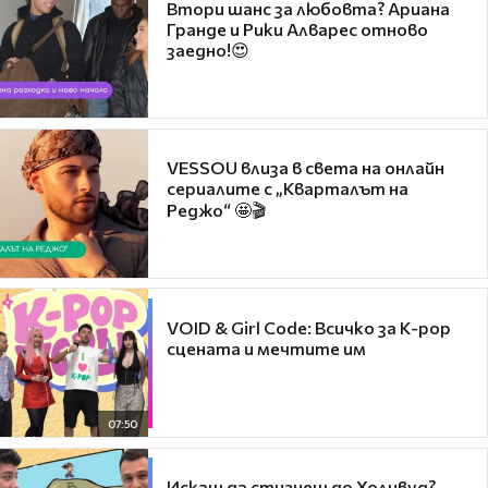
Втори шанс за любовта? Ариана
Гранде и Рики Алварес отново
заедно!😍
VESSOU влиза в света на онлайн
сериалите с „Кварталът на
Реджо“ 🤩🎬
VOID & Girl Code: Всичко за K-pop
сцената и мечтите им
07:50
Искаш да стигнеш до Холивуд?