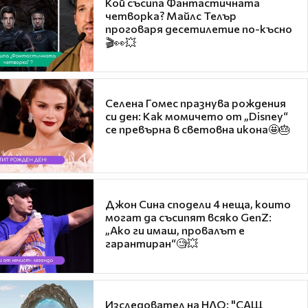
Кой съсипа Фантастичната
четворка? Майлс Телър
проговаря десетилетие по-късно
🎬👀💥
Селена Гомес празнува рождения
си ден: Как момичето от „Disney“
се превърна в световна икона🤩🎂
Джон Сина сподели 4 неща, които
могат да съсипят всяко GenZ:
„Ако ги имаш, провалът е
гарантиран“🧐💥
Изследовател на НЛО: "САЩ