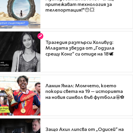
притежават технология за
телепортация!"😯💥
Трагедия разтърси Холивуд:
Младата звезда от „Годзила
срещу Конг“ си отиде на 18🕊️
Ламин Ямал: Момчето, което
покори света на 19 — историята
на новия символ във футбола🤩⚽
Защо Ахил липсва от „Одисей“ на