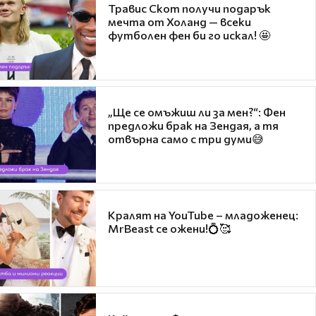
Травис Скот получи подарък
мечта от Холанд — всеки
футболен фен би го искал! 🤩
„Ще се омъжиш ли за мен?“: Фен
предложи брак на Зендая, а тя
отвърна само с три думи😅
Кралят на YouTube – младоженец:
MrBeast се ожени!💍🥰