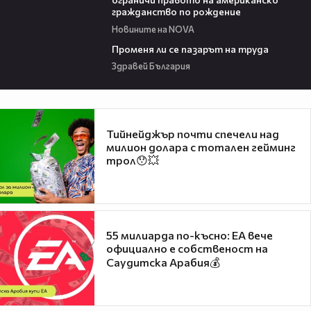
гражданство по рождение
Новините на NOVA
12:02
Променя ли се пазарът на труда
Здравей България
Тийнейджър почти спечели над
милион долара с тотален гейминг
трол😯💥
55 милиарда по-късно: EA вече
официално е собственост на
Саудитска Арабия💰