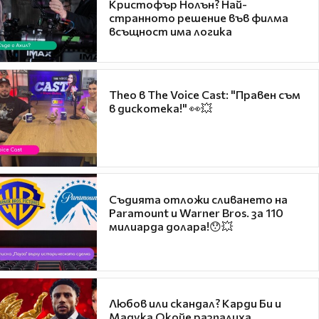
Кристофър Нолън? Най-
странното решение във филма
всъщност има логика
Theo в The Voice Cast: "Правен съм
в дискотека!" 👀💥
Съдията отложи сливането на
Paramount и Warner Bros. за 110
милиарда долара!😯💥
Любов или скандал? Карди Би и
Мадука Окойе разпалиха