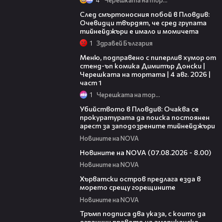
09:32
След смъртоносния побой в Пловдив:
Очевидци твърдят, че сред групата
тийнейджъри е имало и момичета
1
Здравей България
16:03
Меню, подправено с пиперлив хумор от
стенд-ъп комика Димитър Донски |
Черешката на тортата | 4 авг. 2026 |
част 1
1
Черешката на тортата
01:33
Убийството в Пловдив: Очаква се
прокуратурата да поиска постоянен
арест за заподозрените тийнейджъри
Новините на NOVA
05:52
Новините на NOVA (07.08.2026 - 8.00)
Новините на NOVA
01:18
Хърватски остров предлага езда в
морето срещу горещините
Новините на NOVA
00:52
Тръмп подписа два указа, с които да
ограничи правото на американско