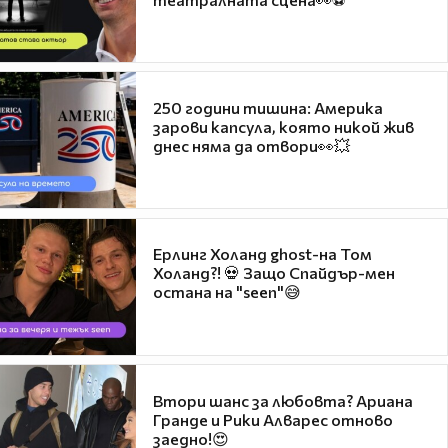
250 години тишина: Америка
зарови капсула, която никой жив
днес няма да отвори👀💥
Ерлинг Холанд ghost-на Том
Холанд?! 💀 Защо Спайдър-мен
остана на "seen"😅
Втори шанс за любовта? Ариана
Гранде и Рики Алварес отново
заедно!😍