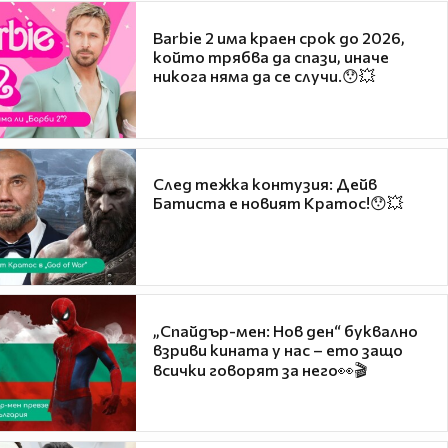
Barbie 2 има краен срок до 2026,
който трябва да спази, иначе
никога няма да се случи.😯💥
След тежка контузия: Дейв
Батиста е новият Кратос!😯💥
„Спайдър-мен: Нов ден“ буквално
взриви кината у нас – ето защо
всички говорят за него👀🎬