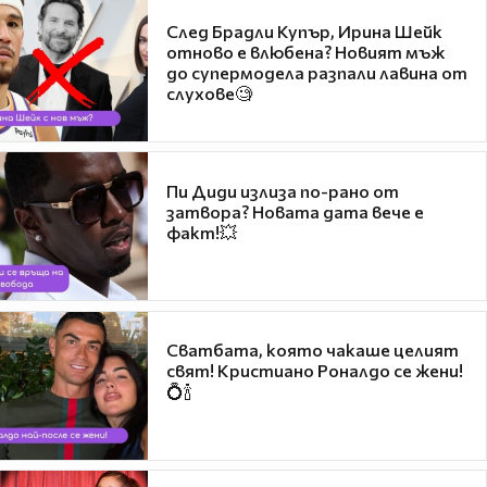
След Брадли Купър, Ирина Шейк
отново е влюбена? Новият мъж
до супермодела разпали лавина от
слухове🧐
Пи Диди излиза по-рано от
затвора? Новата дата вече е
факт!💥
Сватбата, която чакаше целият
свят! Кристиано Роналдо се жени!
💍🍾