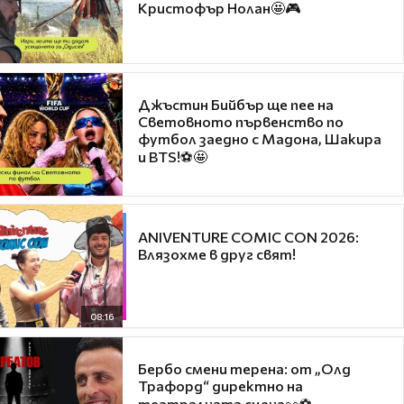
Кристофър Нолан🤩🎮
Джъстин Бийбър ще пее на
Световното първенство по
футбол заедно с Мадона, Шакира
и BTS!⚽🤩
ANIVENTURE COMIC CON 2026:
Влязохме в друг свят!
08:16
Бербо смени терена: от „Олд
Трафорд“ директно на
театралната сцена👀⚽