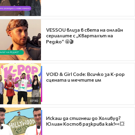
VESSOU влиза в света на онлайн
сериалите с „Кварталът на
Реджо“ 🤩🎬
VOID & Girl Code: Всичко за K-pop
сцената и мечтите им
07:50
Искаш да стигнеш до Холивуд?
Юлиан Костов разкрива как!👀💥