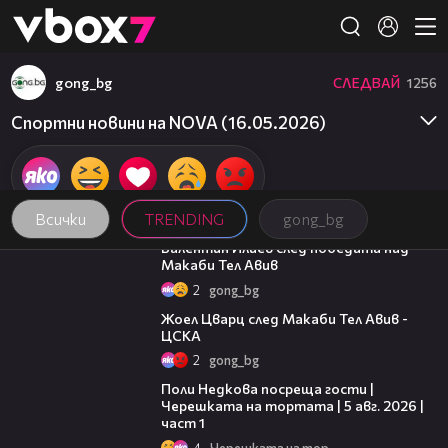
Member of
👾
gong_bg
СЛЕДВАЙ
1256
Спортни новини на NOVA (16.05.2026)
Всички
TRENDING
gong_bg
06:38
Валентин Илиев след победата над
Макаби Тел Авив
2
gong_bg
02:27
Жоел Цварц след Макаби Тел Авив -
ЦСКА
2
gong_bg
19:25
Поли Недкова посреща гости |
Черешката на тортата | 5 авг. 2026 |
част 1
4
Черешката на тортата