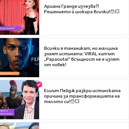
Ариана Гранде изчезва?!
Решението ѝ шокира всички!😯💥
Всички я тананикат, но малцина
знаят истината: VIRAL хитът
„Papaoutai“ всъщност не е изпят
от човек!
Елиът Пейдж разкри истинската
причина за трансформацията на
тялото си!😯💥