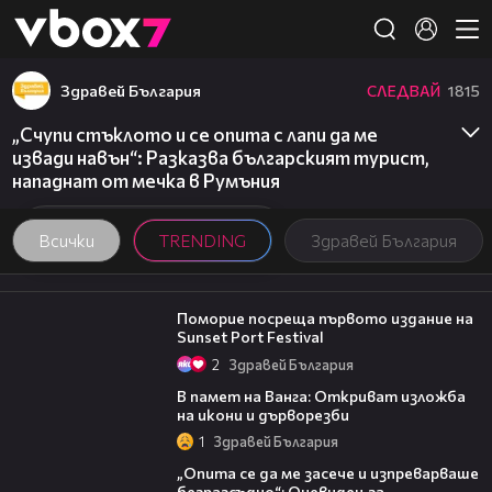
Member of
👾
Здравей България
СЛЕДВАЙ
1815
„Счупи стъклото и се опита с лапи да ме
извади навън“: Разказва българският турист,
нападнат от мечка в Румъния
Всички
TRENDING
Здравей България
05:54
Поморие посреща първото издание на
Sunset Port Festival
2
Здравей България
07:17
В памет на Ванга: Откриват изложба
на икони и дърворезби
1
Здравей България
06:38
„Опита се да ме засече и изпреварваше
безразсъдно“: Очевидец за