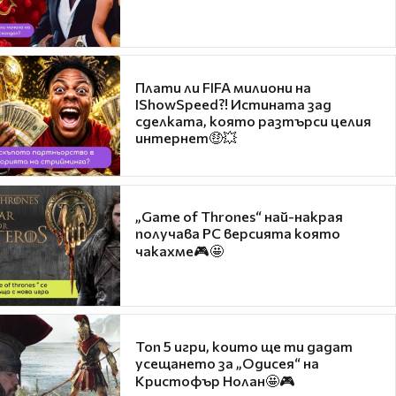
Плати ли FIFA милиони на
IShowSpeed?! Истината зад
сделката, която разтърси целия
интернет🤑💥
„Game of Thrones“ най-накрая
получава PC версията която
чакахме🎮🤩
Топ 5 игри, които ще ти дадат
усещането за „Одисея“ на
Кристофър Нолан🤩🎮