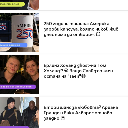
250 години тишина: Америка
зарови капсула, която никой жив
днес няма да отвори👀💥
Ерлинг Холанд ghost-на Том
Холанд?! 💀 Защо Спайдър-мен
остана на "seen"😅
Втори шанс за любовта? Ариана
Гранде и Рики Алварес отново
заедно!😍