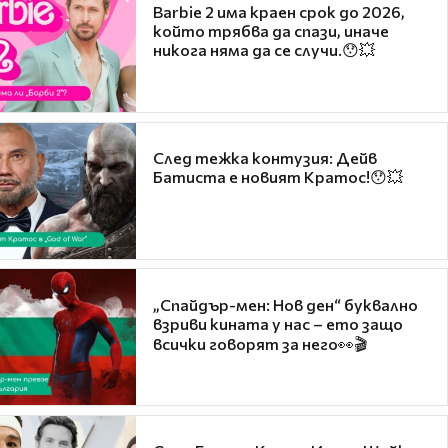
Barbie 2 има краен срок до 2026,
който трябва да спази, иначе
никога няма да се случи.😯💥
След тежка контузия: Дейв
Батиста е новият Кратос!😯💥
„Спайдър-мен: Нов ден“ буквално
взриви кината у нас – ето защо
всички говорят за него👀🎬