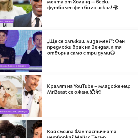
мечта от Холанд — всеки
футболен фен би го искал! 🤩
„Ще се омъжиш ли за мен?“: Фен
предложи брак на Зендая, а тя
отвърна само с три думи😅
Кралят на YouTube – младоженец:
MrBeast се ожени!💍🥰
Кой съсипа Фантастичната
четворка? Майлс Телър