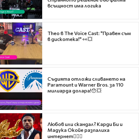
всъщност има логика
Theo в The Voice Cast: "Правен съм
в дискотека!" 👀💥
Съдията отложи сливането на
Paramount и Warner Bros. за 110
милиарда долара!😯💥
Любов или скандал? Карди Би и
Мадука Окойе разпалиха
интернет❤️‍🔥🔥