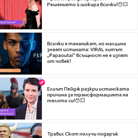
Решението ѝ шокира всички!😯💥
Всички я тананикат, но малцина
знаят истината: VIRAL хитът
„Papaoutai“ всъщност не е изпят
от човек!
Елиът Пейдж разкри истинската
причина за трансформацията на
тялото си!😯💥
Травис Скот получи подарък