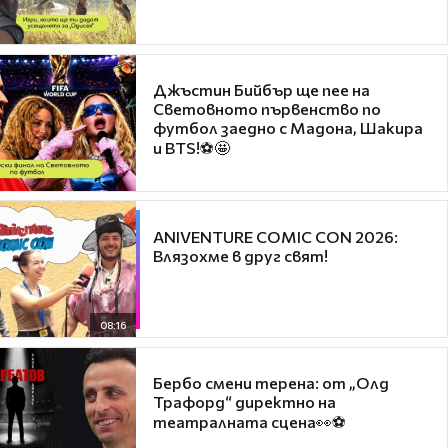
Джъстин Бийбър ще пее на
Световното първенство по
футбол заедно с Мадона, Шакира
и BTS!⚽🤩
ANIVENTURE COMIC CON 2026:
Влязохме в друг свят!
08:16
Бербо смени терена: от „Олд
Трафорд“ директно на
театралната сцена👀⚽