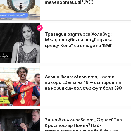
телепортация!"😯💥
Трагедия разтърси Холивуд:
Младата звезда от „Годзила
срещу Конг“ си отиде на 18🕊️
Ламин Ямал: Момчето, което
покори света на 19 — историята
на новия символ във футбола🤩⚽
Защо Ахил липсва от „Одисей“ на
Кристофър Нолън? Най-
странното решение във филма