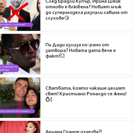
След Брадли Купър, Ирина Шейк
отново е влюбена? Новият мъж
до супермодела разпали лавина от
слухове🧐
Пи Диди излиза по-рано от
затвора? Новата дата вече е
факт!💥
Сватбата, която чакаше целият
свят! Кристиано Роналдо се жени!
💍🍾
Ариана Гранде изчезва?!