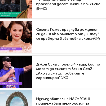
проговаря десетилетие по-късно
🎬👀💥
Селена Гомес празнува рождения
си ден: Как момичето от „Disney“
се превърна в световна икона🤩🎂
Джон Сина сподели 4 неща, които
могат да съсипят всяко GenZ:
„Ако ги имаш, провалът е
гарантиран“🧐💥
Изследовател на НЛО: "САЩ
притежават технология за