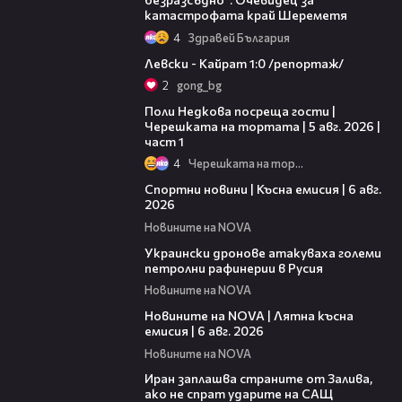
катастрофата край Шереметя
4
Здравей България
05:57
Левски - Кайрат 1:0 /репортаж/
2
gong_bg
19:25
Поли Недкова посреща гости |
Черешката на тортата | 5 авг. 2026 |
част 1
4
Черешката на тортата
04:51
Спортни новини | Късна емисия | 6 авг.
2026
Новините на NOVA
00:41
Украински дронове атакуваха големи
петролни рафинерии в Русия
Новините на NOVA
20:26
Новините на NOVA | Лятна късна
емисия | 6 авг. 2026
Новините на NOVA
00:41
Иран заплашва страните от Залива,
ако не спрат ударите на САЩ