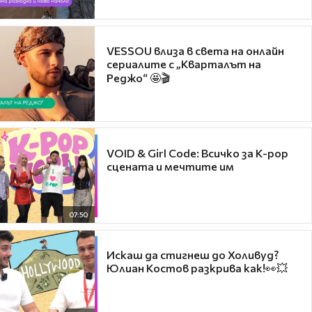
VESSOU влиза в света на онлайн
сериалите с „Кварталът на
Реджо“ 🤩🎬
VOID & Girl Code: Всичко за K-pop
сцената и мечтите им
07:50
Искаш да стигнеш до Холивуд?
Юлиан Костов разкрива как!👀💥