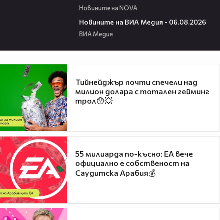
Новините на NOVA
22:43
Новините на ВИА Медия - 06.08.2026
ВИА Медия
Тийнейджър почти спечели над
милион долара с тотален гейминг
трол😯💥
55 милиарда по-късно: EA вече
официално е собственост на
Саудитска Арабия💰