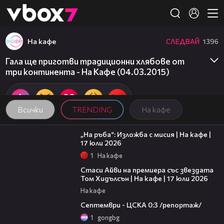
Member of
👾
На кафе
СЛЕДВАЙ
1396
Гала ще приготви традиционни хлябове от
три континента - На Кафе (04.03.2015)
Всички
TRENDING
На кафе
09:09
„На ръба“: Изложба с мисия | На кафе |
17 юли 2026
1
На кафе
02:58
Стаси Айви на премиера със звездата
Том Хидълсън | На кафе | 17 юли 2026
На кафе
06:08
Септември - ЦСКА 0:3 /репортаж/
1
gongbg
01:02