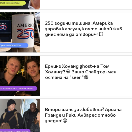
250 години тишина: Америка
зарови капсула, която никой жив
днес няма да отвори👀💥
Ерлинг Холанд ghost-на Том
Холанд?! 💀 Защо Спайдър-мен
остана на "seen"😅
Втори шанс за любовта? Ариана
Гранде и Рики Алварес отново
заедно!😍