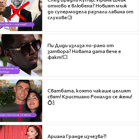
отново е влюбена? Новият мъж
до супермодела разпали лавина от
слухове🧐
Пи Диди излиза по-рано от
затвора? Новата дата вече е
факт!💥
Сватбата, която чакаше целият
свят! Кристиано Роналдо се жени!
💍🍾
Ариана Гранде изчезва?!