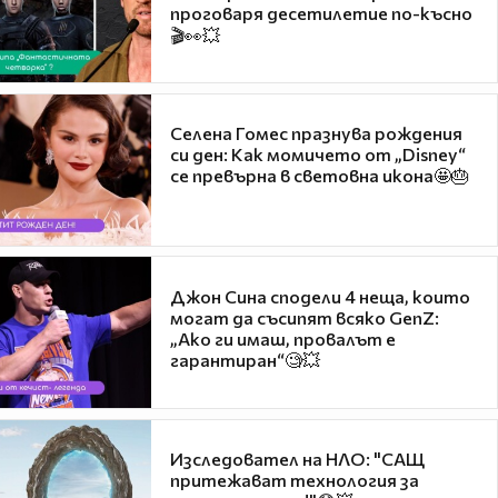
проговаря десетилетие по-късно
🎬👀💥
Селена Гомес празнува рождения
си ден: Как момичето от „Disney“
се превърна в световна икона🤩🎂
Джон Сина сподели 4 неща, които
могат да съсипят всяко GenZ:
„Ако ги имаш, провалът е
гарантиран“🧐💥
Изследовател на НЛО: "САЩ
притежават технология за