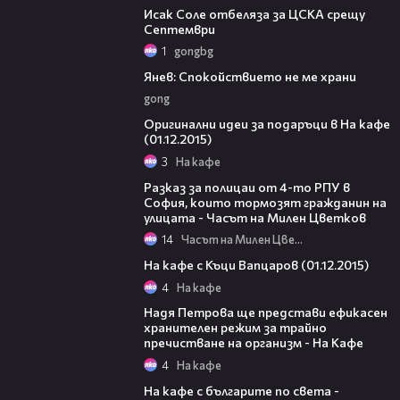
Исак Соле отбеляза за ЦСКА срещу
Септември
1
gongbg
02:01
Янев: Спокойствието не ме храни
gong
45:54
Оригинални идеи за подаръци в На кафе
(01.12.2015)
3
На кафе
09:59
Разказ за полицаи от 4-то РПУ в
София, които тормозят гражданин на
улицата - Часът на Милен Цветков
14
Часът на Милен Цветков
46:35
На кафе с Къци Вапцаров (01.12.2015)
4
На кафе
43:08
Надя Петрова ще представи ефикасен
хранителен режим за трайно
пречистване на организм - На Кафе
4
На кафе
39:16
На кафе с българите по света -