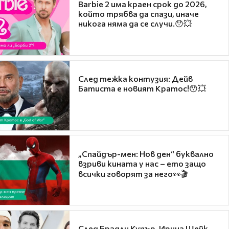
Barbie 2 има краен срок до 2026,
който трябва да спази, иначе
никога няма да се случи.😯💥
След тежка контузия: Дейв
Батиста е новият Кратос!😯💥
„Спайдър-мен: Нов ден“ буквално
взриви кината у нас – ето защо
всички говорят за него👀🎬
След Брадли Купър, Ирина Шейк