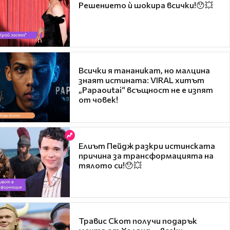
Решението ѝ шокира всички!😯💥
Всички я тананикат, но малцина
знаят истината: VIRAL хитът
„Papaoutai“ всъщност не е изпят
от човек!
Елиът Пейдж разкри истинската
причина за трансформацията на
тялото си!😯💥
Травис Скот получи подарък