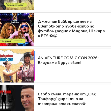
Джъстин Бийбър ще пее на
Световното първенство по
футбол заедно с Мадона, Шакира
и BTS!⚽🤩
ANIVENTURE COMIC CON 2026:
Влязохме в друг свят!
08:16
Бербо смени терена: от „Олд
Трафорд“ директно на
театралната сцена👀⚽