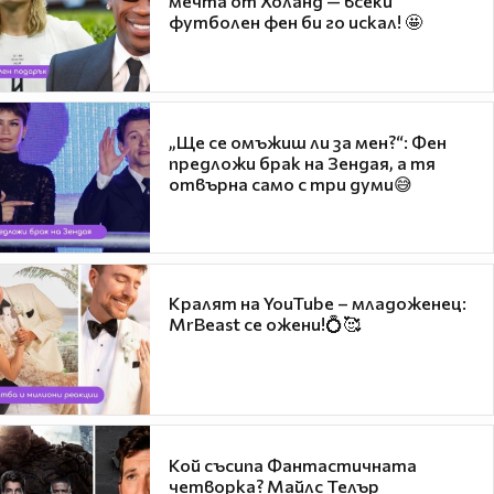
мечта от Холанд — всеки
футболен фен би го искал! 🤩
„Ще се омъжиш ли за мен?“: Фен
предложи брак на Зендая, а тя
отвърна само с три думи😅
Кралят на YouTube – младоженец:
MrBeast се ожени!💍🥰
Кой съсипа Фантастичната
четворка? Майлс Телър