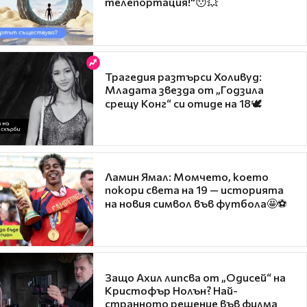
телепортация!"😯💥
Трагедия разтърси Холивуд:
Младата звезда от „Годзила
срещу Конг“ си отиде на 18🕊️
Ламин Ямал: Момчето, което
покори света на 19 — историята
на новия символ във футбола🤩⚽
Защо Ахил липсва от „Одисей“ на
Кристофър Нолън? Най-
странното решение във филма