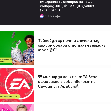
емигрантски истории на наши
сънародници, живеещи в Дания
(23.03.2015)
1
На кафе
Тийнейджър почти спечели над
милион долара с тотален гейминг
трол😯💥
55 милиарда по-късно: EA вече
официално е собственост на
Саудитска Арабия💰