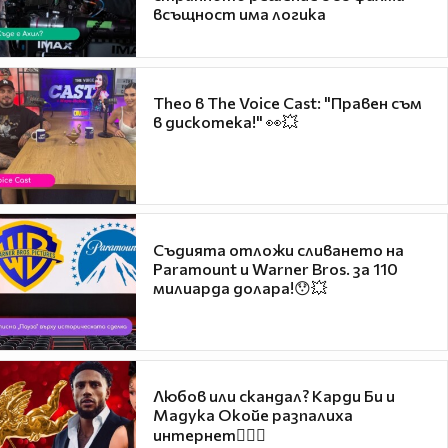
всъщност има логика
Theo в The Voice Cast: "Правен съм
в дискотека!" 👀💥
Съдията отложи сливането на
Paramount и Warner Bros. за 110
милиарда долара!😯💥
Любов или скандал? Карди Би и
Мадука Окойе разпалиха
интернет❤️‍🔥🔥