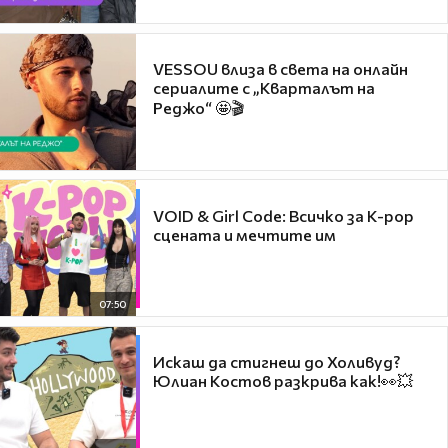
VESSOU влиза в света на онлайн
сериалите с „Кварталът на
Реджо“ 🤩🎬
VOID & Girl Code: Всичко за K-pop
сцената и мечтите им
07:50
Искаш да стигнеш до Холивуд?
Юлиан Костов разкрива как!👀💥