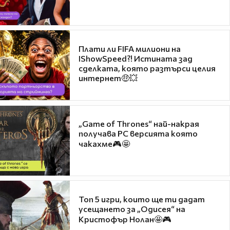
Плати ли FIFA милиони на
IShowSpeed?! Истината зад
сделката, която разтърси целия
интернет🤑💥
„Game of Thrones“ най-накрая
получава PC версията която
чакахме🎮🤩
Топ 5 игри, които ще ти дадат
усещането за „Одисея“ на
Кристофър Нолан🤩🎮