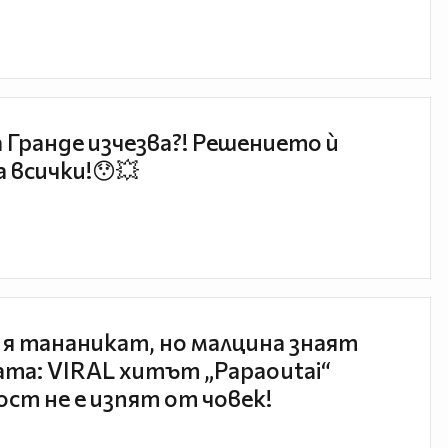
 Гранде изчезва?! Решението ѝ
 всички!😯💥
 я тананикат, но малцина знаят
та: VIRAL хитът „Papaoutai“
ст не е изпят от човек!