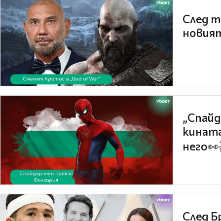
След т
новият
„Спайд
кината
него👀
След Б