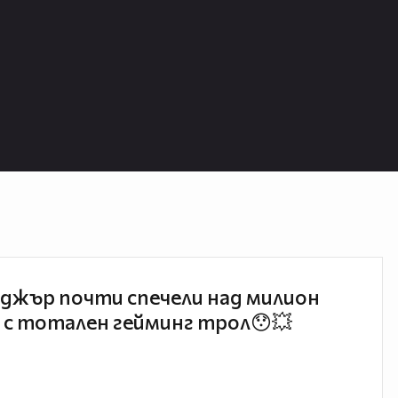
джър почти спечели над милион
 с тотален гейминг трол😯💥