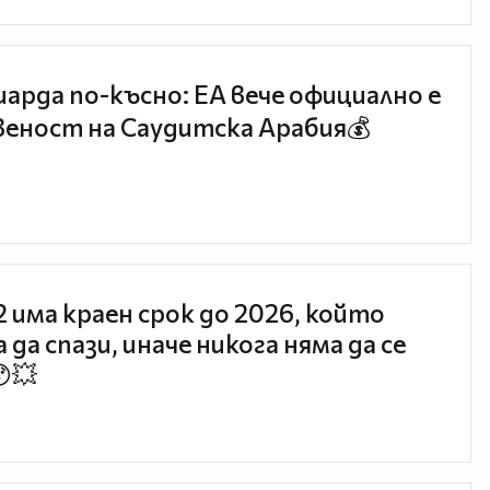
иарда по-късно: EA вече официално е
еност на Саудитска Арабия💰
 2 има краен срок до 2026, който
 да спази, иначе никога няма да се
😯💥