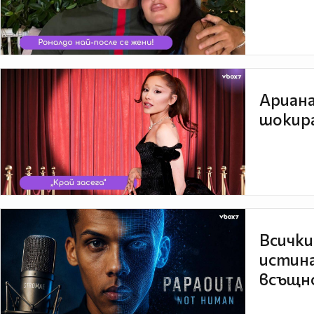
Ариана
шокира
Всички
истина
всъщно