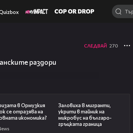
Quizbox
СЛЕДВАЙ
270
канските раздори
14:07
00:31
ризата в Ормузкия
Заловиха 8 мигранти,
к се отразява на
укрити в тайник на
овната икономика?
микробус на българо-
гръцката граница
News