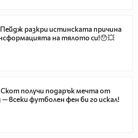
Пейдж разкри истинската причина
нсформацията на тялото си!😯💥
 Скот получи подарък мечта от
 — всеки футболен фен би го искал!