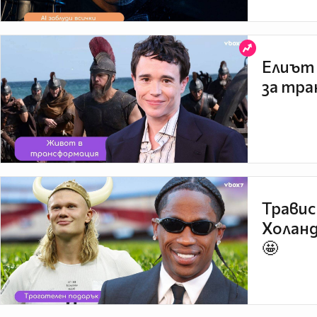
Елиът 
за тра
Травис
Холанд
🤩