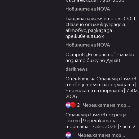
Новините на NOVA
00:30
Бащата на момчето със СОП,
свалено от междуградски
автобус, разказа за
преживения шок
Новините на NOVA
00:04
Остров „Есперанто“ – малко
познато бижу по Дунав
dariknews
02:15
Оценките на Станимир Гъмов
и победителят на седмицата |
Черешката на тортата | 7 авг.
2026
2
Черешката на тортата
12:30
Станимир Гъмов посреща
гости | Черешката на
тортата | 7 авг. 2026 | част 2
1
Черешката на тортата
16:22