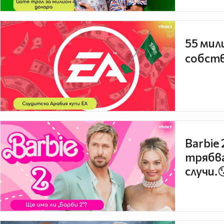
55 мил
собств
Barbie
трябва
случи.