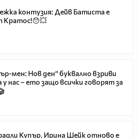
ежка контузия: Дейв Батиста е
 Кратос!😯💥
ър-мен: Нов ден“ буквално взриви
 у нас – ето защо всички говорят за
🎬
радли Купър, Ирина Шейк отново е