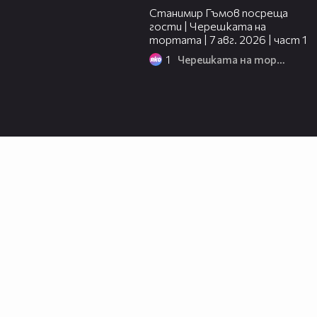
Станимир Гъмов посреща
гости | Черешката на
тортата | 7 авг. 2026 | част 1
1
Черешката на тортата