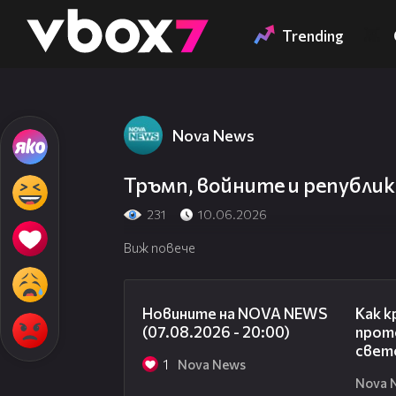
Member of
👾
Trending
Nova News
Тръмп, войните и републи
231
10.06.2026
Виж повече
22:56
Новините на NOVA NEWS
Как к
(07.08.2026 - 20:00)
прото
свет
1
Nova News
Nova 