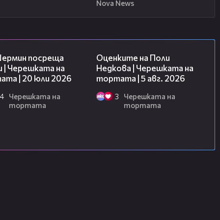
Nova News
19:47
02:09
Шермин посреща
Оценките на Поли
 | Черешката на
Недкова | Черешката на
та | 20 юли 2026
тортата | 5 авг. 2026
4
Черешката на
3
Черешката на
тортата
тортата