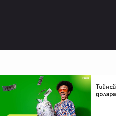
Тийней
долара