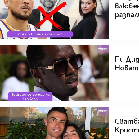
влюбен
разпал
Пи Дид
Новата
Сватба
Кристи