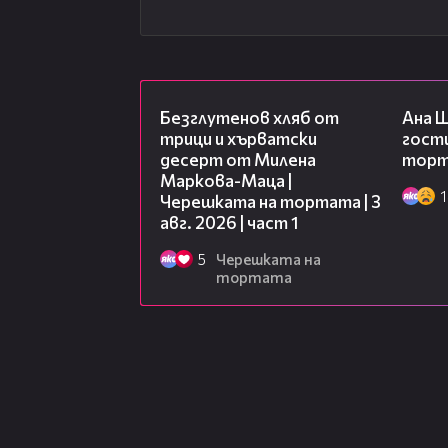
16:02
Безглутенов хляб от
Ана 
трици и хърватски
гости
десерт от Милена
торта
Маркова-Маца |
1
Черешката на тортата | 3
авг. 2026 | част 1
5
Черешката на
тортата