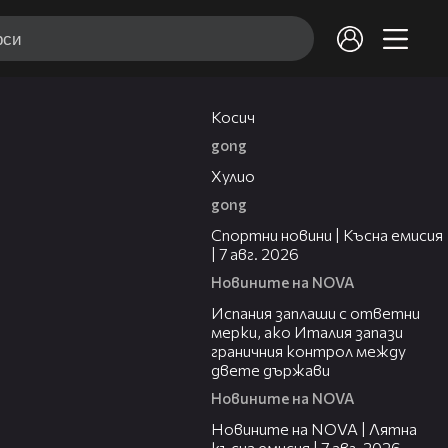
10:17
Косич
gong
09:40
Хулио
gong
03:46
Спортни новини | Късна емисия
| 7 авг. 2026
Новините на NOVA
00:51
Испания заплаши с ответни
мерки, ако Италия запази
граничния контрол между
двете държави
Новините на NOVA
21:18
Новините на NOVA | Лятна
късна емисия | 7 авг. 2026