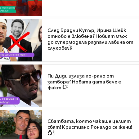
След Брадли Купър, Ирина Шейк
отново е влюбена? Новият мъж
до супермодела разпали лавина от
слухове🧐
Пи Диди излиза по-рано от
затвора? Новата дата вече е
факт!💥
Сватбата, която чакаше целият
свят! Кристиано Роналдо се жени!
💍🍾