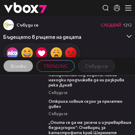
Member of
👾
Събуди се
СЛЕДВАЙ
1212
Бъдещето в ръцете на децата
Всички
TRENDING
Събуди се
03:43
Хилядолетия под водата: Какви
находки продължава да ни разкрива
река Дунав
Събуди се
04:48
Откриха ловния сезон за прелетен
дивеч
Събуди се
06:38
„Опита се да ме засече и изпреварваше
безразсъдно“: Очевидец за
катастрофата край Шереметя