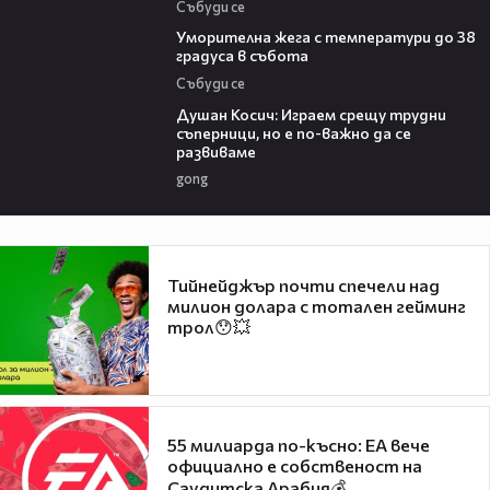
Събуди се
04:15
Уморителна жега с температури до 38
градуса в събота
Събуди се
10:17
Душан Косич: Играем срещу трудни
съперници, но е по-важно да се
развиваме
gong
Тийнейджър почти спечели над
милион долара с тотален гейминг
трол😯💥
55 милиарда по-късно: EA вече
официално е собственост на
Саудитска Арабия💰