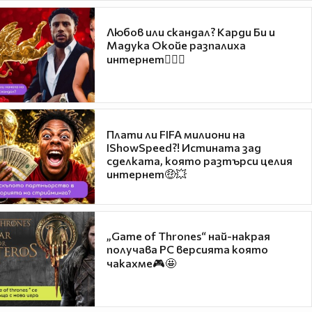
Любов или скандал? Карди Би и
Мадука Окойе разпалиха
интернет❤️‍🔥🔥
Плати ли FIFA милиони на
IShowSpeed?! Истината зад
сделката, която разтърси целия
интернет🤑💥
„Game of Thrones“ най-накрая
получава PC версията която
чакахме🎮🤩