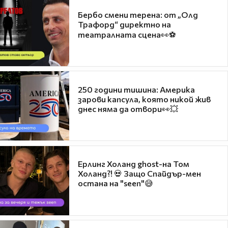
Бербо смени терена: от „Олд
Трафорд“ директно на
театралната сцена👀⚽
250 години тишина: Америка
зарови капсула, която никой жив
днес няма да отвори👀💥
Ерлинг Холанд ghost-на Том
Холанд?! 💀 Защо Спайдър-мен
остана на "seen"😅