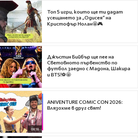
Топ 5 игри, които ще ти дадат
усещането за „Одисея“ на
Кристофър Нолан🤩🎮
Джъстин Бийбър ще пее на
Световното първенство по
футбол заедно с Мадона, Шакира
и BTS!⚽🤩
ANIVENTURE COMIC CON 2026:
Влязохме в друг свят!
08:16