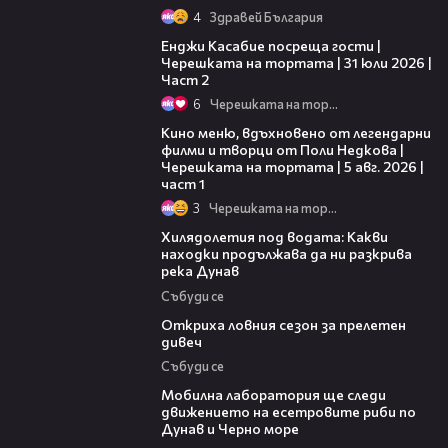
4
Здравей България
16:45
Енджи Касабие посреща гости |
Черешката на тортата | 31 юли 2026 |
Част 2
6
Черешката на тортата
15:39
Кино меню, вдъхновено от легендарни
филми и творци от Поли Недкова |
Черешката на тортата | 5 авг. 2026 |
част 1
3
Черешката на тортата
03:43
Хилядолетия под водата: Какви
находки продължава да ни разкрива
река Дунав
Събуди се
04:48
Откриха ловния сезон за прелетен
дивеч
Събуди се
04:09
Мобилна лаборатория ще следи
движението на есетровите риби по
Дунав и Черно море