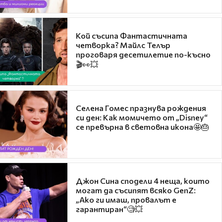
Кой съсипа Фантастичната
четворка? Майлс Телър
проговаря десетилетие по-късно
🎬👀💥
Селена Гомес празнува рождения
си ден: Как момичето от „Disney“
се превърна в световна икона🤩🎂
Джон Сина сподели 4 неща, които
могат да съсипят всяко GenZ:
„Ако ги имаш, провалът е
гарантиран“🧐💥