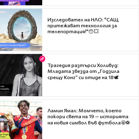
Изследовател на НЛО: "САЩ
притежават технология за
телепортация!"😯💥
Трагедия разтърси Холивуд:
Младата звезда от „Годзила
срещу Конг“ си отиде на 18🕊️
Ламин Ямал: Момчето, което
покори света на 19 — историята
на новия символ във футбола🤩⚽