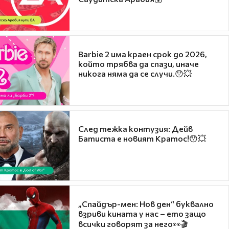
Barbie 2 има краен срок до 2026,
който трябва да спази, иначе
никога няма да се случи.😯💥
След тежка контузия: Дейв
Батиста е новият Кратос!😯💥
„Спайдър-мен: Нов ден“ буквално
взриви кината у нас – ето защо
всички говорят за него👀🎬