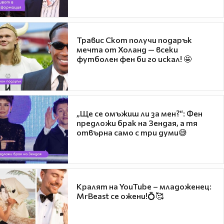
Травис Скот получи подарък
мечта от Холанд — всеки
футболен фен би го искал! 🤩
„Ще се омъжиш ли за мен?“: Фен
предложи брак на Зендая, а тя
отвърна само с три думи😅
Кралят на YouTube – младоженец:
MrBeast се ожени!💍🥰