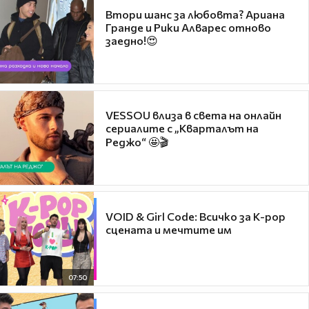
Втори шанс за любовта? Ариана
Гранде и Рики Алварес отново
заедно!😍
VESSOU влиза в света на онлайн
сериалите с „Кварталът на
Реджо“ 🤩🎬
VOID & Girl Code: Всичко за K-pop
сцената и мечтите им
07:50