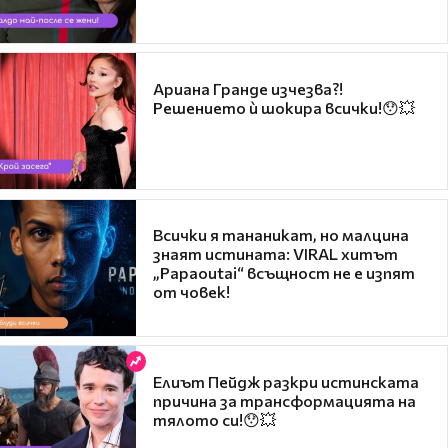
Ариана Гранде изчезва?!
Решението ѝ шокира всички!😯💥
Всички я тананикат, но малцина
знаят истината: VIRAL хитът
„Papaoutai“ всъщност не е изпят
от човек!
Елиът Пейдж разкри истинската
причина за трансформацията на
тялото си!😯💥