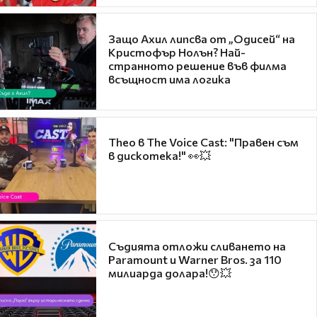
Защо Ахил липсва от „Одисей“ на
Кристофър Нолън? Най-
странното решение във филма
всъщност има логика
Theo в The Voice Cast: "Правен съм
в дискотека!" 👀💥
Съдията отложи сливането на
Paramount и Warner Bros. за 110
милиарда долара!😯💥