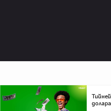
Тийней
долара