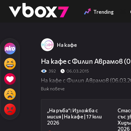
Member of
👾
Trending
На кафе
На кафе с Филип Аврамов (0
392
06.03.2015
На кафе с Филип Аврамов (06.03.2
Виж повече
09:09
„На ръба“: Изложба с
Стаси
мисия | На кафе | 17 юли
със 
2026
Хидъл
2026