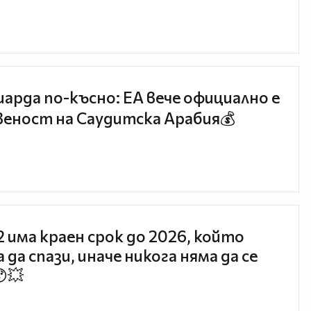
иарда по-късно: EA вече официално е
еност на Саудитска Арабия💰
 2 има краен срок до 2026, който
 да спази, иначе никога няма да се
😯💥