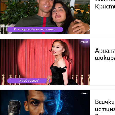
Кристи
Ариана
шокира
Всички
истина