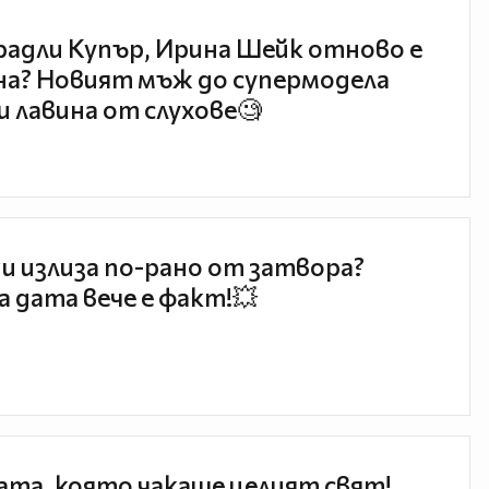
радли Купър, Ирина Шейк отново е
а? Новият мъж до супермодела
и лавина от слухове🧐
и излиза по-рано от затвора?
 дата вече е факт!💥
та, която чакаше целият свят!