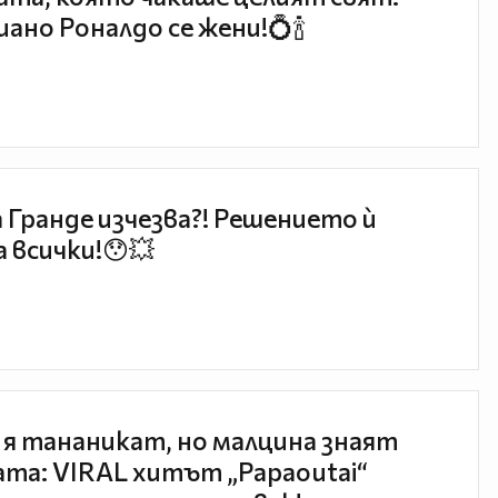
ано Роналдо се жени!💍🍾
 Гранде изчезва?! Решението ѝ
 всички!😯💥
 я тананикат, но малцина знаят
та: VIRAL хитът „Papaoutai“