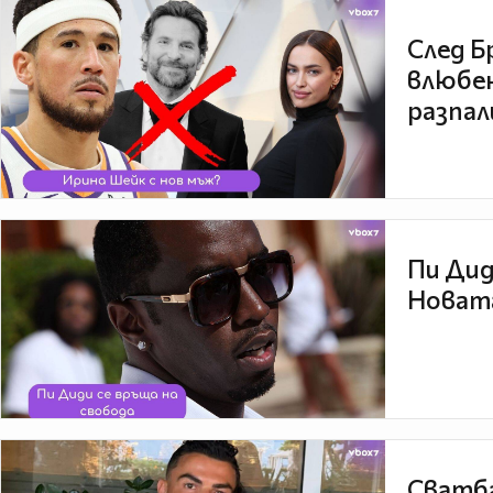
След Б
влюбен
разпал
Пи Дид
Новата
Сватба