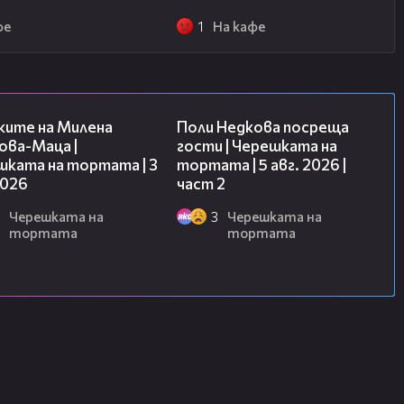
фе
1
На кафе
14:06
13:03
ките на Милена
Поли Недкова посреща
ова-Маца |
гости | Черешката на
шката на тортата | 3
тортата | 5 авг. 2026 |
2026
част 2
Черешката на
3
Черешката на
тортата
тортата