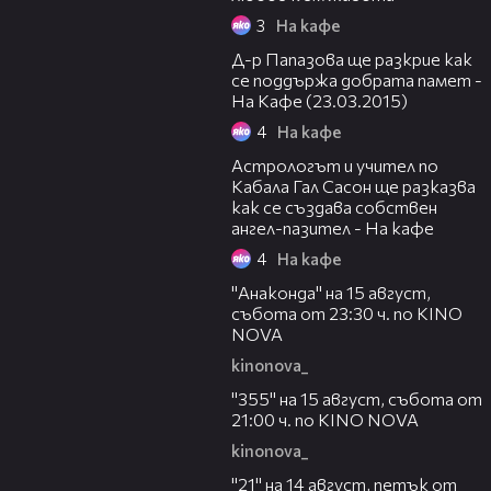
3
На кафе
51:13
Д-р Папазова ще разкрие как
се поддържа добрата памет -
На Кафе (23.03.2015)
4
На кафе
46:56
Астрологът и учител по
Кабала Гал Сасон ще разказва
как се създава собствен
ангел-пазител - На кафе
4
На кафе
00:30
"Анаконда" на 15 август,
събота от 23:30 ч. по KINO
NOVA
kinonova_
00:31
"355" на 15 август, събота от
21:00 ч. по KINO NOVA
kinonova_
00:29
"21" на 14 август, петък от