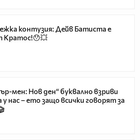
ежка контузия: Дейв Батиста е
 Кратос!😯💥
ър-мен: Нов ден“ буквално взриви
 у нас – ето защо всички говорят за
🎬