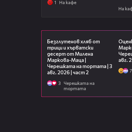
1
На кафе
На ка
15:35
Безглутенов хляб от
Оцен
трици и хърватски
Марк
десерт от Милена
Чере
Маркова-Маца |
авг. 
Черешката на тортата | 3
7
авг. 2026 | част 2
3
Черешката на
тортата