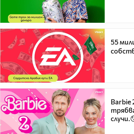
55 мил
собств
Barbie
трябва
случи.