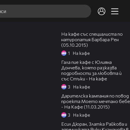
53:44
На кафе със специалиста по
натуропатия Барбара Рен
(05.10.2015)
1
На кафе
52:03
Гала пие кафе с Юлияна
Дончева, която разказва
подробности за любовта ѝ
със Стъки - На кафе
3
На кафе
01:08:16
Дарителска кампания по повод
проекта Моето мечтано бебе
- На Кафе (11.03.2015)
3
На кафе
42:02
Есил Дюран, Златка Райкова и
адрелинката Вики Кузманова в