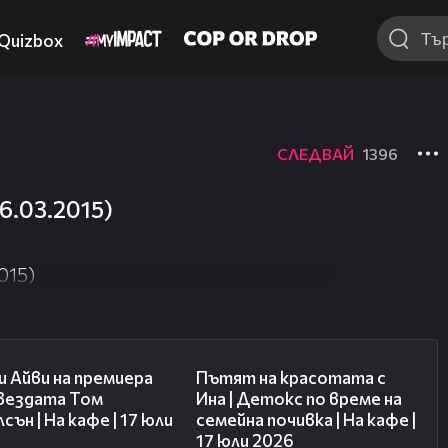
Quizbox
СЛЕДВАЙ
1396
6.03.2015)
015)
02:58
17:40
 Айви на премиера
Пътят на красотата с
звездата Том
Ина | Детокс по време на
сън | На кафе | 17 юли
семейна почивка | На кафе |
17 юли 2026