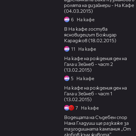
ролята на дизайнери - На Кафе
(04.03.2015)
6
На кафе
57:25
В На кафе гостува
ясновидецът Божидар
Караджов (18.02.2015)
11
На кафе
52:21
На кафе на рождения ден на
Гала и Зейнеб - част 2
(13.02.2015)
5
На кафе
36:53
На кафе на рождения ден на
Гала и Зейнеб - част 1
(13.02.2015)
7
На кафе
48:42
Водещата на Съдебен спор
Нана Гладуиш ще разкаже за
тазгодишната кампания „От
любов към живота”