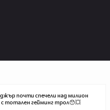
джър почти спечели над милион
 с тотален гейминг трол😯💥