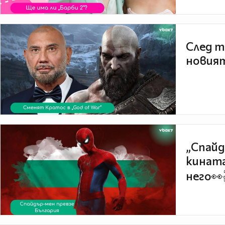
След т
новият
„Спайд
кината
него👀