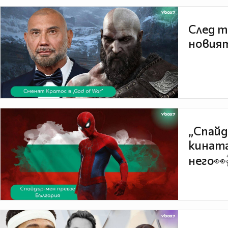
След т
новият
„Спайд
кината
него👀