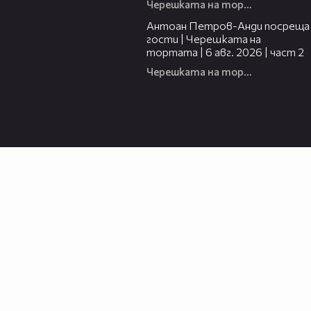
Черешката на тортата
11:00
Антоан Петров-Анди посреща
гости | Черешката на
тортата | 6 авг. 2026 | част 2
Черешката на тортата