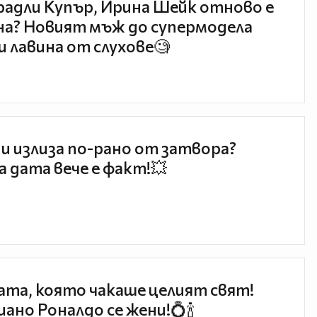
радли Купър, Ирина Шейк отново е
а? Новият мъж до супермодела
и лавина от слухове🧐
и излиза по-рано от затвора?
 дата вече е факт!💥
та, която чакаше целият свят!
ано Роналдо се жени!💍🍾