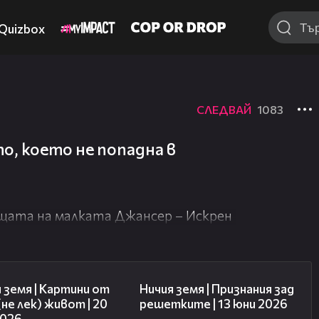
Quizbox
СЛЕДВАЙ
1083
о, което не попадна в
ащата на малката Джансер – Искрен
43:49
50:34
 земя | Картини от
Ничия земя | Признания зад
(не лек) живот | 20
решетките | 13 юни 2026
2026