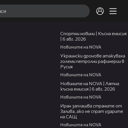
04:51
Спортни новини | Късна емисия
| 6 авг. 2026
Новините на NOVA
00:41
Украински дронове атакуваха
големи петролни рафинерии в
Русия
Новините на NOVA
20:26
Новините на NOVA | Лятна
късна емисия | 6 авг. 2026
Новините на NOVA
00:41
Иран заплашва страните от
Залива, ако не спрат ударите
на САЩ
Новините на NOVA
22:43