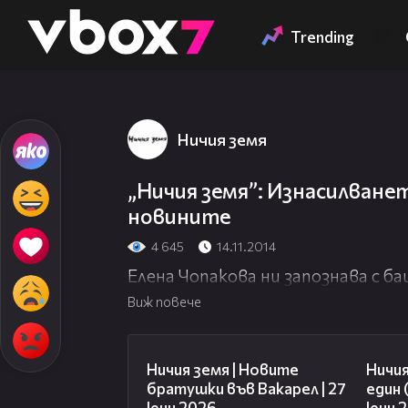
Member of
👾
Trending
Ничия земя
„Ничия земя”: Изнасилванет
новините
4 645
14.11.2014
Елена Чопакова ни запознава с б
Виж повече
47:07
Ничия земя | Новите
Ничия
братушки във Вакарел | 27
един 
юни 2026
юни 