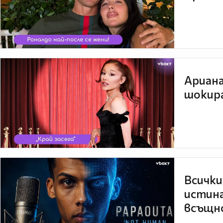
Ариана
шокира
Всички
истина
всъщно