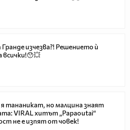
 Гранде изчезва?! Решението ѝ
 всички!😯💥
 я тананикат, но малцина знаят
та: VIRAL хитът „Papaoutai“
ст не е изпят от човек!