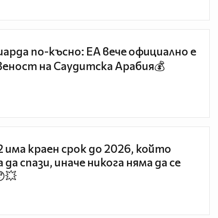
иарда по-късно: EA вече официално е
еност на Саудитска Арабия💰
 2 има краен срок до 2026, който
 да спази, иначе никога няма да се
😯💥