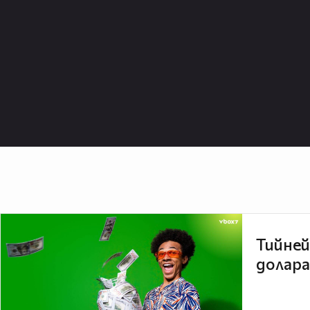
Тийней
долара