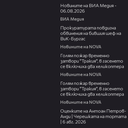
Новините на ВИА Медия -
06.08.2026
ВИА Медия
00:32
Прокуратурата повдигна
обвинения на бившия шеф на
ВиК-Бургас
Новините на NOVA
03:06
Голям пожар временно
затвори "Тракия", в гасенето
се включиха два хеликоптера
Новините на NOVA
03:39
Голям пожар временно
затвори "Тракия", в гасенето
се включиха два хеликоптера
Новините на NOVA
02:47
Оценките на Антоан Петров-
Анди | Черешката на тортата
| 6 авг. 2026