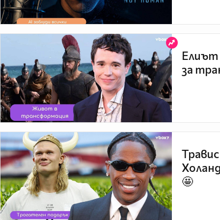
Елиът 
за тра
Травис
Холанд
🤩