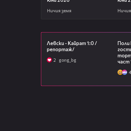
Ничия земя
Ничия
05:57
Левски - Кайрат 1:0 /
Поли
репортаж/
гости
торта
2
gong_bg
част 