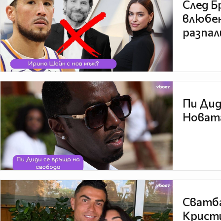
След Б
влюбен
разпал
Пи Дид
Новата
Сватба
Кристи