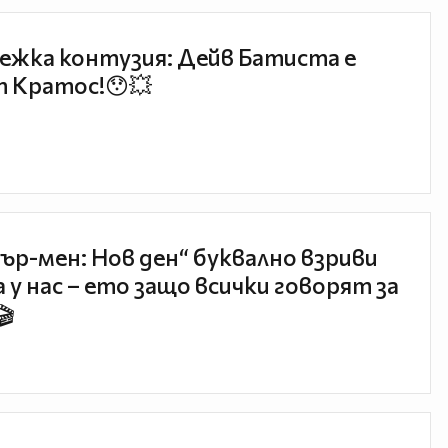
ежка контузия: Дейв Батиста е
 Кратос!😯💥
ър-мен: Нов ден“ буквално взриви
 у нас – ето защо всички говорят за
🎬