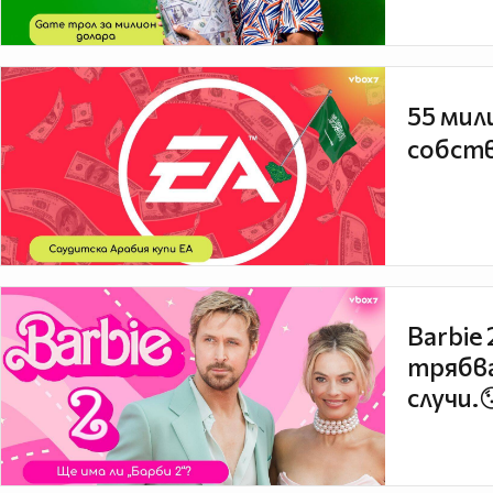
55 мил
собств
Barbie
трябва
случи.