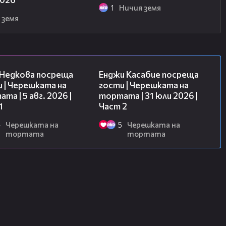
1
Ничия земя
 земя
19:25
16:45
 Недкова посреща
Енджи Касабие посреща
 | Черешката на
гости | Черешката на
та | 5 авг. 2026 |
тортата | 31 юли 2026 |
1
Част 2
4
Черешката на
5
Черешката на
тортата
тортата