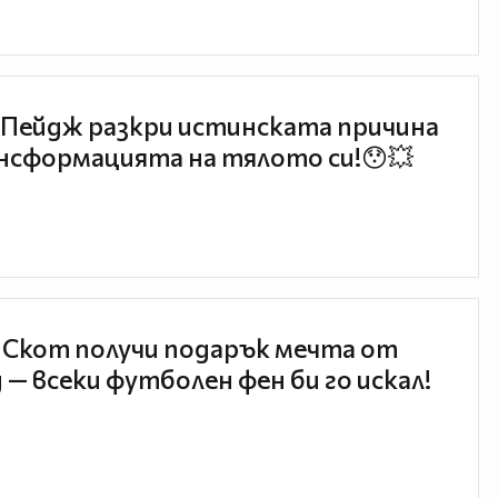
Пейдж разкри истинската причина
нсформацията на тялото си!😯💥
 Скот получи подарък мечта от
 — всеки футболен фен би го искал!