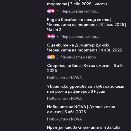
тортата | 3 авг. 2026 | част 1
4
Черешката на тортата
16:45
Енджи Касабие посреща гости |
Черешката на тортата | 31 юли 2026 |
Част 2
5
Черешката на тортата
16:45
Оценките на Димитър Донски |
Черешката на тортата | 4 авг. 2026
3
Черешката на тортата
04:51
Спортни новини | Късна емисия | 6 авг.
2026
Новините на NOVA
00:41
Украински дронове атакуваха големи
петролни рафинерии в Русия
Новините на NOVA
20:26
Новините на NOVA | Лятна късна
емисия | 6 авг. 2026
Новините на NOVA
00:41
Иран заплашва страните от Залива,