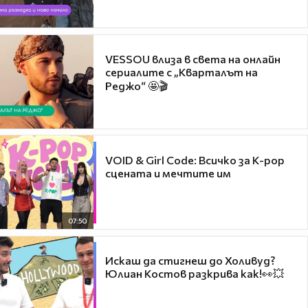
VESSOU влиза в света на онлайн
сериалите с „Кварталът на
Реджо“ 🤩🎬
VOID & Girl Code: Всичко за K-pop
сцената и мечтите им
07:50
Искаш да стигнеш до Холивуд?
Юлиан Костов разкрива как!👀💥