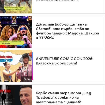
Джъстин Бийбър ще пее на
Световното първенство по
футбол заедно с Мадона, Шакира
и BTS!⚽🤩
ANIVENTURE COMIC CON 2026:
Влязохме в друг свят!
08:16
Бербо смени терена: от „Олд
Трафорд“ директно на
театралната сцена👀⚽