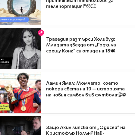
притежават технология за
телепортация!"😯💥
Трагедия разтърси Холивуд:
Младата звезда от „Годзила
срещу Конг“ си отиде на 18🕊️
Ламин Ямал: Момчето, което
покори света на 19 — историята
на новия символ във футбола🤩⚽
Защо Ахил липсва от „Одисей“ на
Кристофър Нолън? Най-