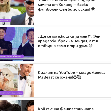
мечта от Холанд — всеки
футболен фен би го искал! 🤩
„Ще се омъжиш ли за мен?“: Фен
предложи брак на Зендая, а тя
отвърна само с три думи😅
Кралят на YouTube – младоженец:
MrBeast се ожени!💍🥰
Кой съсипа Фантастичната