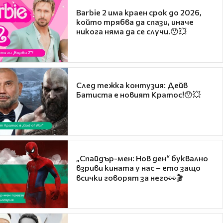
Barbie 2 има краен срок до 2026,
който трябва да спази, иначе
никога няма да се случи.😯💥
След тежка контузия: Дейв
Батиста е новият Кратос!😯💥
„Спайдър-мен: Нов ден“ буквално
взриви кината у нас – ето защо
всички говорят за него👀🎬