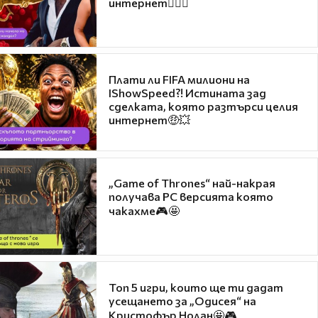
интернет❤️‍🔥🔥
Плати ли FIFA милиони на
IShowSpeed?! Истината зад
сделката, която разтърси целия
интернет🤑💥
„Game of Thrones“ най-накрая
получава PC версията която
чакахме🎮🤩
Топ 5 игри, които ще ти дадат
усещането за „Одисея“ на
Кристофър Нолан🤩🎮