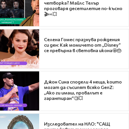
четворка? Майлс Телър
проговаря десетилетие по-късно
🎬👀💥
Селена Гомес празнува рождения
си ден: Как момичето от „Disney“
се превърна в световна икона🤩🎂
Джон Сина сподели 4 неща, които
могат да съсипят всяко GenZ:
„Ако ги имаш, провалът е
гарантиран“🧐💥
Изследовател на НЛО: "САЩ