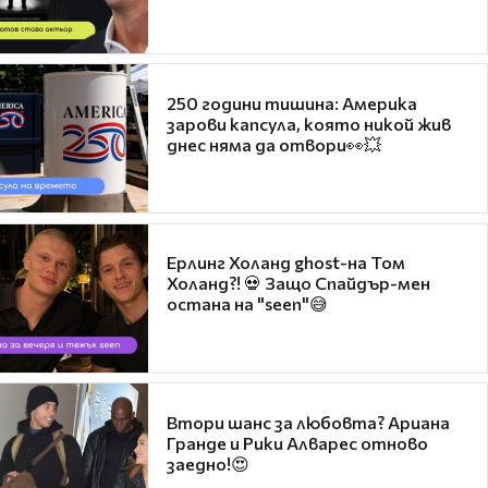
250 години тишина: Америка
зарови капсула, която никой жив
днес няма да отвори👀💥
Ерлинг Холанд ghost-на Том
Холанд?! 💀 Защо Спайдър-мен
остана на "seen"😅
Втори шанс за любовта? Ариана
Гранде и Рики Алварес отново
заедно!😍