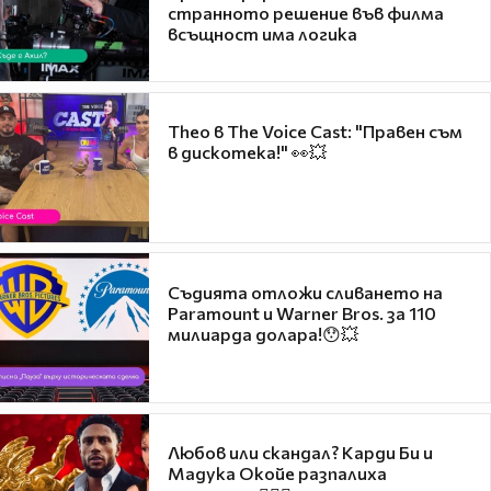
странното решение във филма
всъщност има логика
Theo в The Voice Cast: "Правен съм
в дискотека!" 👀💥
Съдията отложи сливането на
Paramount и Warner Bros. за 110
милиарда долара!😯💥
Любов или скандал? Карди Би и
Мадука Окойе разпалиха