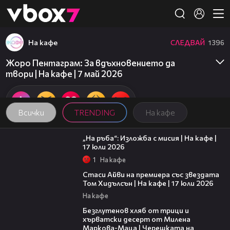
Member of
👾
На кафе
СЛЕДВАЙ
1396
Жоро Пентаграм: За вдъхновението да
твори | На кафе | 7 май 2026
Всички
TRENDING
На кафе
09:09
„На ръба“: Изложба с мисия | На кафе |
17 юли 2026
1
На кафе
02:58
Стаси Айви на премиера със звездата
Том Хидълсън | На кафе | 17 юли 2026
На кафе
16:02
Безглутенов хляб от трици и
хърватски десерт от Милена
Маркова-Маца | Черешката на