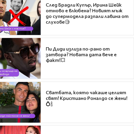
След Брадли Купър, Ирина Шейк
отново е влюбена? Новият мъж
до супермодела разпали лавина от
слухове🧐
Пи Диди излиза по-рано от
затвора? Новата дата вече е
факт!💥
Сватбата, която чакаше целият
свят! Кристиано Роналдо се жени!
💍🍾