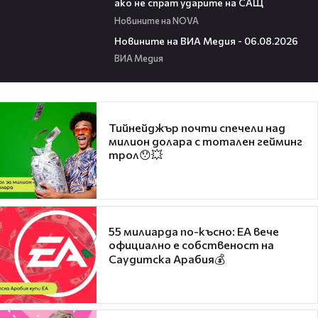
ако не спрат ударите на САЩ
Новините на NOVA
22:43
Новините на ВИА Медия - 06.08.2026
ВИА Медия
Тийнейджър почти спечели над
милион долара с тотален гейминг
трол😯💥
55 милиарда по-късно: EA вече
официално е собственост на
Саудитска Арабия💰