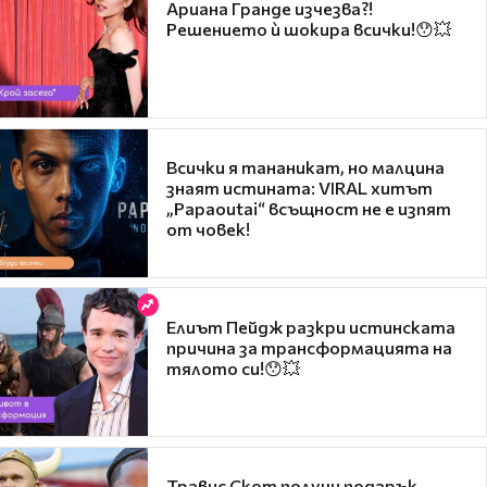
Ариана Гранде изчезва?!
Решението ѝ шокира всички!😯💥
Всички я тананикат, но малцина
знаят истината: VIRAL хитът
„Papaoutai“ всъщност не е изпят
от човек!
Елиът Пейдж разкри истинската
причина за трансформацията на
тялото си!😯💥
Травис Скот получи подарък