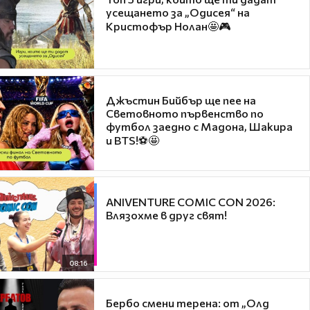
усещането за „Одисея“ на
Кристофър Нолан🤩🎮
Джъстин Бийбър ще пее на
Световното първенство по
футбол заедно с Мадона, Шакира
и BTS!⚽🤩
ANIVENTURE COMIC CON 2026:
Влязохме в друг свят!
08:16
Бербо смени терена: от „Олд