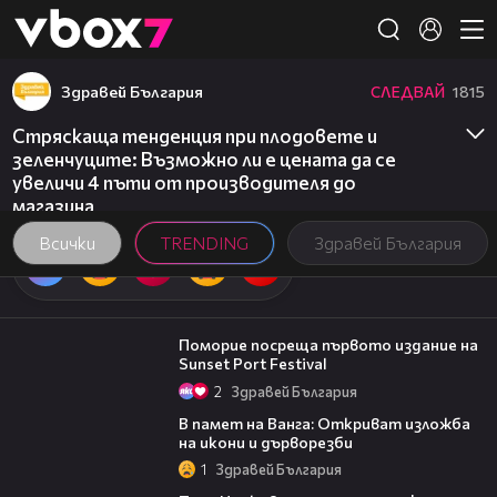
Member of
👾
Здравей България
СЛЕДВАЙ
1815
Стряскаща тенденция при плодовете и
зеленчуците: Възможно ли е цената да се
увеличи 4 пъти от производителя до
магазина
Всички
TRENDING
Здравей България
05:54
Поморие посреща първото издание на
Sunset Port Festival
2
Здравей България
07:17
В памет на Ванга: Откриват изложба
на икони и дърворезби
1
Здравей България
13:03