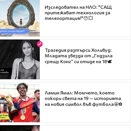
Изследовател на НЛО: "САЩ
притежават технология за
телепортация!"😯💥
Трагедия разтърси Холивуд:
Младата звезда от „Годзила
срещу Конг“ си отиде на 18🕊️
Ламин Ямал: Момчето, което
покори света на 19 — историята
на новия символ във футбола🤩⚽