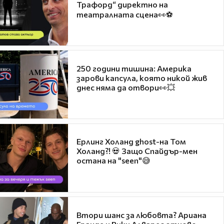
Трафорд“ директно на
театралната сцена👀⚽
250 години тишина: Америка
зарови капсула, която никой жив
днес няма да отвори👀💥
Ерлинг Холанд ghost-на Том
Холанд?! 💀 Защо Спайдър-мен
остана на "seen"😅
Втори шанс за любовта? Ариана