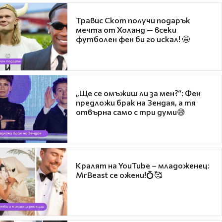
Травис Скот получи подарък
мечта от Холанд — всеки
футболен фен би го искал! 🤩
„Ще се омъжиш ли за мен?“: Фен
предложи брак на Зендая, а тя
отвърна само с три думи😅
Кралят на YouTube – младоженец:
MrBeast се ожени!💍🥰