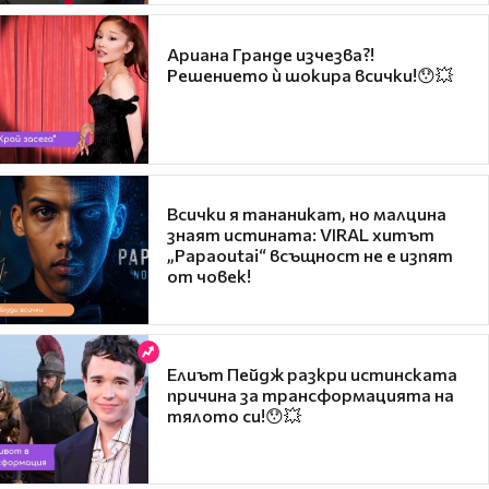
Ариана Гранде изчезва?!
Решението ѝ шокира всички!😯💥
Всички я тананикат, но малцина
знаят истината: VIRAL хитът
„Papaoutai“ всъщност не е изпят
от човек!
Елиът Пейдж разкри истинската
причина за трансформацията на
тялото си!😯💥