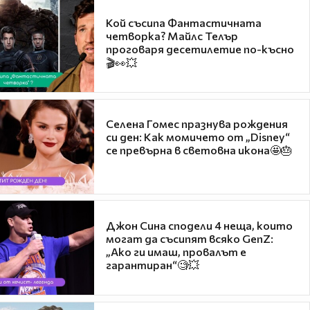
Кой съсипа Фантастичната
четворка? Майлс Телър
проговаря десетилетие по-късно
🎬👀💥
Селена Гомес празнува рождения
си ден: Как момичето от „Disney“
се превърна в световна икона🤩🎂
Джон Сина сподели 4 неща, които
могат да съсипят всяко GenZ:
„Ако ги имаш, провалът е
гарантиран“🧐💥