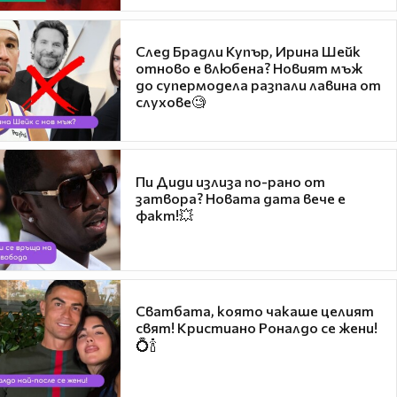
След Брадли Купър, Ирина Шейк
отново е влюбена? Новият мъж
до супермодела разпали лавина от
слухове🧐
Пи Диди излиза по-рано от
затвора? Новата дата вече е
факт!💥
Сватбата, която чакаше целият
свят! Кристиано Роналдо се жени!
💍🍾