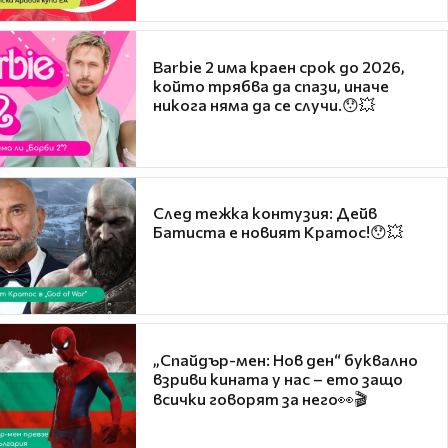
Barbie 2 има краен срок до 2026,
който трябва да спази, иначе
никога няма да се случи.😯💥
След тежка контузия: Дейв
Батиста е новият Кратос!😯💥
„Спайдър-мен: Нов ден“ буквално
взриви кината у нас – ето защо
всички говорят за него👀🎬