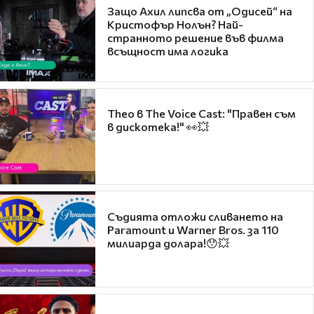
Защо Ахил липсва от „Одисей“ на
Кристофър Нолън? Най-
странното решение във филма
всъщност има логика
Theo в The Voice Cast: "Правен съм
в дискотека!" 👀💥
Съдията отложи сливането на
Paramount и Warner Bros. за 110
милиарда долара!😯💥