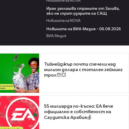
Новините на NOVA
00:41
Иран заплашва страните от Залива,
ако не спрат ударите на САЩ
Новините на NOVA
22:43
Новините на ВИА Медия - 06.08.2026
ВИА Медия
Тийнейджър почти спечели над
милион долара с тотален гейминг
трол😯💥
55 милиарда по-късно: EA вече
официално е собственост на
Саудитска Арабия💰