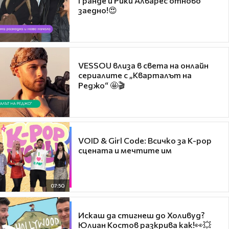
Гранде и Рики Алварес отново
заедно!😍
VESSOU влиза в света на онлайн
сериалите с „Кварталът на
Реджо“ 🤩🎬
VOID & Girl Code: Всичко за K-pop
сцената и мечтите им
07:50
Искаш да стигнеш до Холивуд?
Юлиан Костов разкрива как!👀💥