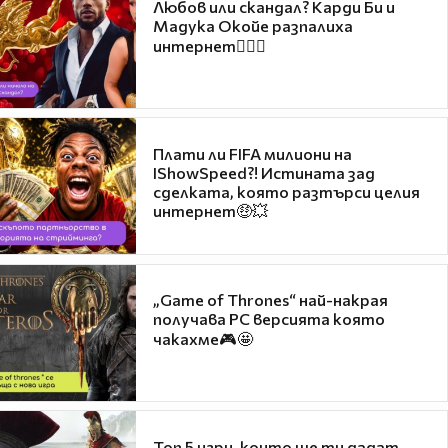
Любов или скандал? Карди Би и
Мадука Окойе разпалиха
интернет❤️‍🔥🔥
Плати ли FIFA милиони на
IShowSpeed?! Истината зад
сделката, която разтърси целия
интернет🤑💥
„Game of Thrones“ най-накрая
получава PC версията която
чакахме🎮🤩
Топ 5 игри, които ще ти дадат