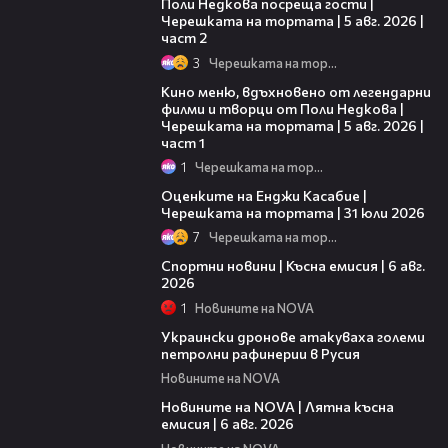
Поли Недкова посреща гости |
Черешката на тортата | 5 авг. 2026 |
част 2
3
Черешката на тортата
15:39
Кино меню, вдъхновено от легендарни
филми и творци от Поли Недкова |
Черешката на тортата | 5 авг. 2026 |
част 1
1
Черешката на тортата
09:25
Оценките на Енджи Касабие |
Черешката на тортата | 31 юли 2026
7
Черешката на тортата
04:51
Спортни новини | Късна емисия | 6 авг.
2026
1
Новините на NOVA
00:41
Украински дронове атакуваха големи
петролни рафинерии в Русия
Новините на NOVA
20:26
Новините на NOVA | Лятна късна
емисия | 6 авг. 2026