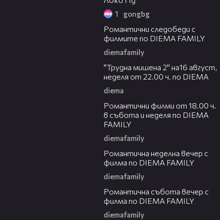
1
gongbg
00:31
Романтични следобеди с
филмите по DIEMA FAMILY
diemafamily
00:31
"Трудна мишена 2" на16 август,
неделя от 22.00 ч. по DIEMA
diema
00:36
Романтични филми от 18.00 ч.
в събота и неделя по DIEMA
FAMILY
diemafamily
00:21
Романтичнa неделна вечер с
филма по DIEMA FAMILY
diemafamily
00:20
Романтичнa събота вечер с
филма по DIEMA FAMILY
diemafamily