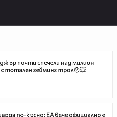
джър почти спечели над милион
 с тотален гейминг трол😯💥
иарда по-късно: EA вече официално е