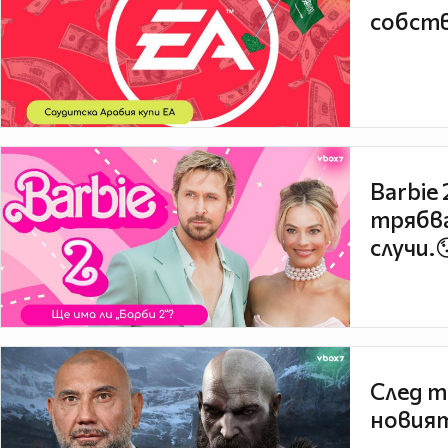
собств
Barbie
трябва
случи.
След т
новият