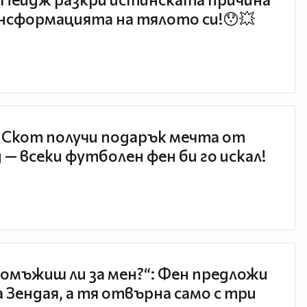
нсформацията на тялото си!😯💥
 Скот получи подарък мечта от
 — всеки футболен фен би го искал!
 омъжиш ли за мен?“: Фен предложи
а Зендая, а тя отвърна само с три