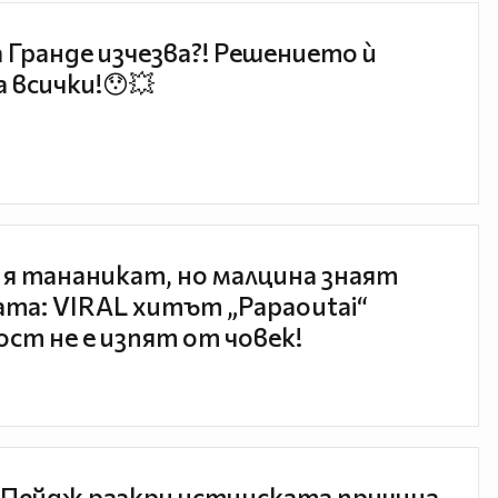
 Гранде изчезва?! Решението ѝ
 всички!😯💥
 я тананикат, но малцина знаят
та: VIRAL хитът „Papaoutai“
ст не е изпят от човек!
Пейдж разкри истинската причина