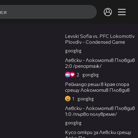
20:09
Levski Sofia vs. PFC Lokomotiv
Plovdiv - Condensed Game
gongbg
06:10
Левски - Локомотив Пловдив
2:0 /репортаж/
2
gongbg
01:14
Рейналдо реши в края спора
срещу Локомотив Пловдив
1
gongbg
02:57
Левски - Локомотив Пловдив
1:0 /първо полувреме/
gongbg
01:07
Кусо откри за Левски срещу
Локо Пд