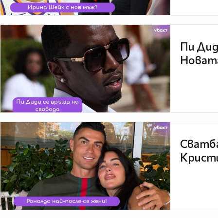
Пи Дид
Новата
Сватба
Кристи