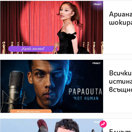
Ариана
шокира
Всички
истина
всъщно
Елиът 