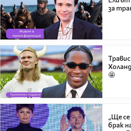
за тра
Травис
Холанд
🤩
„Ще се
брак н