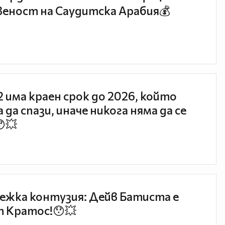
еност на Саудитска Арабия💰
 2 има краен срок до 2026, който
 да спази, иначе никога няма да се
😯💥
ежка контузия: Дейв Батиста е
 Кратос!😯💥