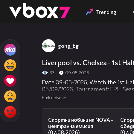
Member of
👾
Trending
gong_bg
Liverpool vs. Chelsea - 1st Hal
33
09.05.2026
Date:09-05-2026, Watch the 1st Half
05/09/2026, Tournament: EPL, Season
TeamB: Chelsea, TeamAction: , Half: 1, Playe
Виж повече
Parameters:
05:18
Спортни новини на NOVA -
Спорт
централна емисия
обед
(07.08.2026)
(07.0