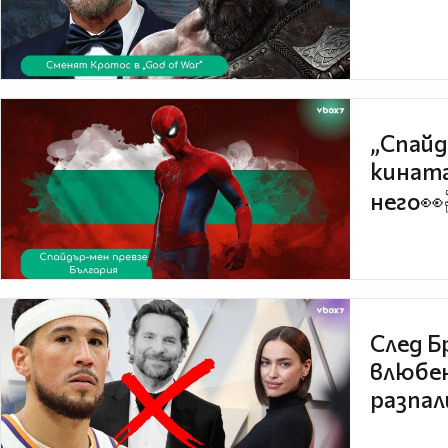
„Спайд
кината
него👀
След Б
влюбен
разпал