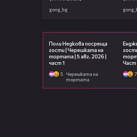
gong_bg
gong_
19:25
Поли Недкова посреща
Ендж
гости | Черешката на
гости
тортата | 5 авг. 2026 |
торта
част 1
Част 
5
Черешката на
7
тортата