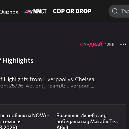
Quizbox
СЛЕДВАЙ
1256
f Highlights
 Highlights from Liverpool vs. Chelsea,
: 25/26, Action: , TeamA: Liverpool,
rName: , ClockTime:
04:03
06:38
ни новини на NOVA -
Валентин Илиев след
на емисия
победата над Макаби Тел
8.2026)
Авив