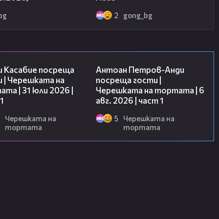
bg
2
gong_bg
10:44
19:09
и Касабие посреща
Антоан Петров-Анди
 | Черешката на
посреща гости |
та | 31 юли 2026 |
Черешката на тортата | 6
1
авг. 2026 | част 1
Черешката на
5
Черешката на
тортата
тортата