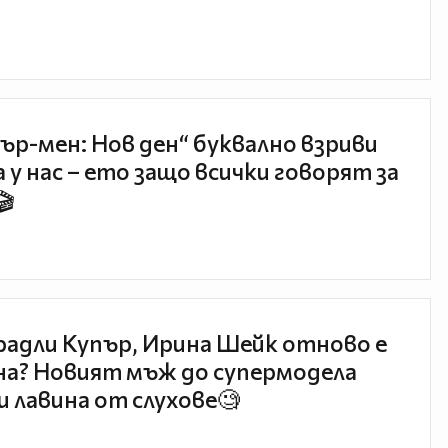
ър-мен: Нов ден“ буквално взриви
 у нас – ето защо всички говорят за
🎬
радли Купър, Ирина Шейк отново е
а? Новият мъж до супермодела
и лавина от слухове🧐