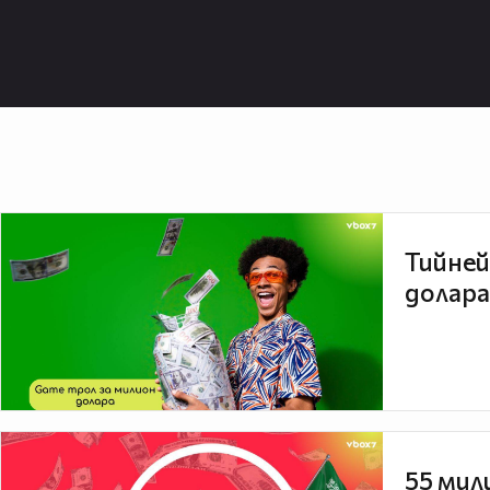
Тийней
долара
55 мил