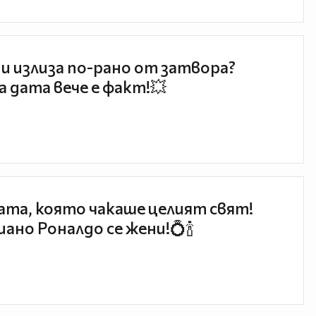
и излиза по-рано от затвора?
 дата вече е факт!💥
та, която чакаше целият свят!
ано Роналдо се жени!💍🍾