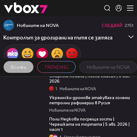
Member of
👾
Новините на NOVA
СЛЕДВАЙ
2751
Контролът за дрогирани на пътя се затяга
Всички
TRENDING
Новините на NOVA
04:51
Спортни новини | Късна емисия | 6 авг.
2026
1
Новините на NOVA
00:41
Украински дронове атакуваха големи
петролни рафинерии в Русия
Новините на NOVA
19:25
Поли Недкова посреща гости |
Черешката на тортата | 5 авг. 2026 |
част 1
4
Черешката на тортата