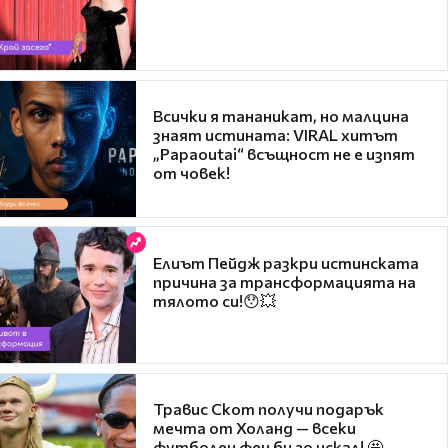
Всички я тананикат, но малцина
знаят истината: VIRAL хитът
„Papaoutai“ всъщност не е изпят
от човек!
Елиът Пейдж разкри истинската
причина за трансформацията на
тялото си!😯💥
Травис Скот получи подарък
мечта от Холанд — всеки
футболен фен би го искал! 🤩