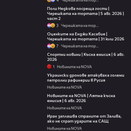
13:03
Поли Недкова посреща гости |
Черешката на тортата | 5 авг. 2026 |
част 2
3
Черешката на тортата
09:25
Оценките на Енджи Касабие |
Черешката на тортата | 31 юли 2026
7
Черешката на тортата
04:51
Спортни новини | Късна емисия | 6 авг.
2026
1
Новините на NOVA
00:41
Украински дронове атакуваха големи
петролни рафинерии в Русия
Новините на NOVA
20:26
Новините на NOVA | Лятна късна
емисия | 6 авг. 2026
Новините на NOVA
00:41
Иран заплашва страните от Залива,
ако не спрат ударите на САЩ
Новините на NOVA
22:43