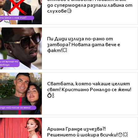
до супермодела разпали лавина от
слухове🧐
Пи Диди излиза по-рано от
затвора? Новата дата вече е
факт!💥
Сватбата, която чакаше целият
свят! Кристиано Роналдо се жени!
💍🍾
Ариана Гранде изчезва?!
Решението ѝ шокира всички!😯💥