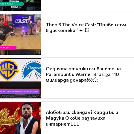
Theo в The Voice Cast: "Правен съм
в дискотека!" 👀💥
Съдията отложи сливането на
Paramount и Warner Bros. за 110
милиарда долара!😯💥
Любов или скандал? Карди Би и
Мадука Окойе разпалиха
интернет❤️‍🔥🔥