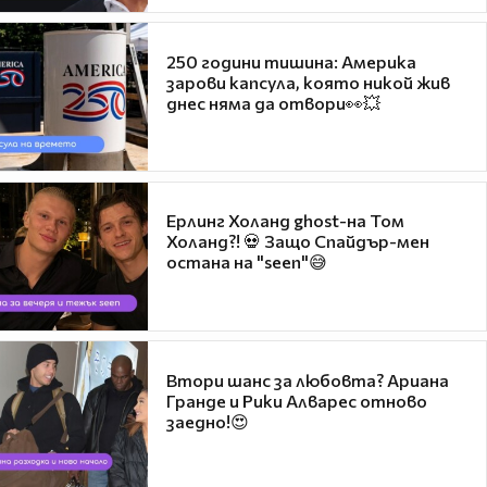
250 години тишина: Америка
зарови капсула, която никой жив
днес няма да отвори👀💥
Ерлинг Холанд ghost-на Том
Холанд?! 💀 Защо Спайдър-мен
остана на "seen"😅
Втори шанс за любовта? Ариана
Гранде и Рики Алварес отново
заедно!😍