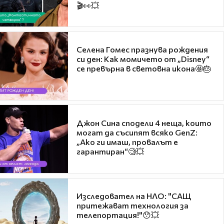
🎬👀💥
Селена Гомес празнува рождения
си ден: Как момичето от „Disney“
се превърна в световна икона🤩🎂
Джон Сина сподели 4 неща, които
могат да съсипят всяко GenZ:
„Ако ги имаш, провалът е
гарантиран“🧐💥
Изследовател на НЛО: "САЩ
притежават технология за
телепортация!"😯💥