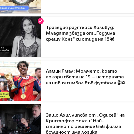
Трагедия разтърси Холивуд:
Младата звезда от „Годзила
срещу Конг“ си отиде на 18🕊️
Ламин Ямал: Момчето, което
покори света на 19 — историята
на новия символ във футбола🤩⚽
Защо Ахил липсва от „Одисей“ на
Кристофър Нолън? Най-
странното решение във филма
всъщност има логика