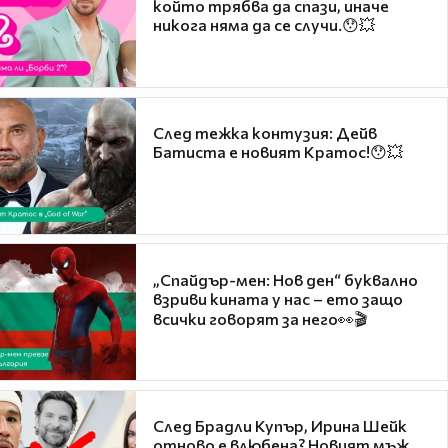
който трябва да спази, иначе
никога няма да се случи.😯💥
След тежка контузия: Дейв
Батиста е новият Кратос!😯💥
„Спайдър-мен: Нов ден“ буквално
взриви кината у нас – ето защо
всички говорят за него👀🎬
След Брадли Купър, Ирина Шейк
отново е влюбена? Новият мъж