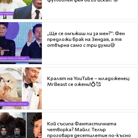
„Ще се омъжиш ли за мен?“: Фен
предложи брак на Зендая, а тя
отвърна само с три думи😅
Кралят на YouTube – младоженец:
MrBeast се ожени!💍🥰
Кой съсипа Фантастичната
четворка? Майлс Телър
проговаря десетилетие по-късно