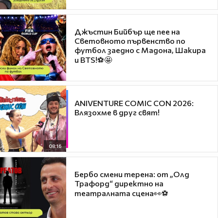
Джъстин Бийбър ще пее на
Световното първенство по
футбол заедно с Мадона, Шакира
и BTS!⚽🤩
ANIVENTURE COMIC CON 2026:
Влязохме в друг свят!
08:16
Бербо смени терена: от „Олд
Трафорд“ директно на
театралната сцена👀⚽