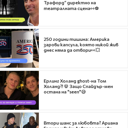
Трафорд“ директно на
театралната сцена👀⚽
250 години тишина: Америка
зарови капсула, която никой жив
днес няма да отвори👀💥
Ерлинг Холанд ghost-на Том
Холанд?! 💀 Защо Спайдър-мен
остана на "seen"😅
Втори шанс за любовта? Ариана