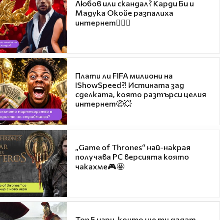
Любов или скандал? Карди Би и
Мадука Окойе разпалиха
интернет❤️‍🔥🔥
Плати ли FIFA милиони на
IShowSpeed?! Истината зад
сделката, която разтърси целия
интернет🤑💥
„Game of Thrones“ най-накрая
получава PC версията която
чакахме🎮🤩
Топ 5 игри, които ще ти дадат