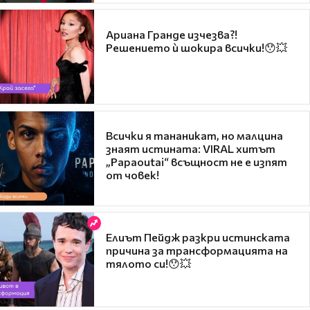
Ариана Гранде изчезва?!
Решението ѝ шокира всички!😯💥
Всички я тананикат, но малцина
знаят истината: VIRAL хитът
„Papaoutai“ всъщност не е изпят
от човек!
Елиът Пейдж разкри истинската
причина за трансформацията на
тялото си!😯💥