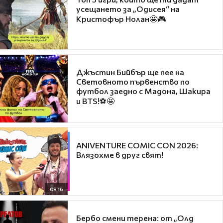
усещането за „Одисея“ на
Кристофър Нолан🤩🎮
Джъстин Бийбър ще пее на
Световното първенство по
футбол заедно с Мадона, Шакира
и BTS!⚽🤩
ANIVENTURE COMIC CON 2026:
Влязохме в друг свят!
08:16
Бербо смени терена: от „Олд