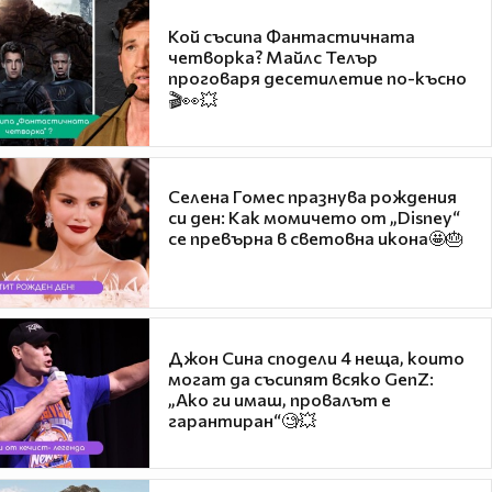
Кой съсипа Фантастичната
четворка? Майлс Телър
проговаря десетилетие по-късно
🎬👀💥
Селена Гомес празнува рождения
си ден: Как момичето от „Disney“
се превърна в световна икона🤩🎂
Джон Сина сподели 4 неща, които
могат да съсипят всяко GenZ:
„Ако ги имаш, провалът е
гарантиран“🧐💥