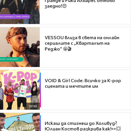
Гранде и Рики Алварес отново
заедно!😍
VESSOU влиза в света на онлайн
сериалите с „Кварталът на
Реджо“ 🤩🎬
VOID & Girl Code: Всичко за K-pop
сцената и мечтите им
07:50
Искаш да стигнеш до Холивуд?
Юлиан Костов разкрива как!👀💥