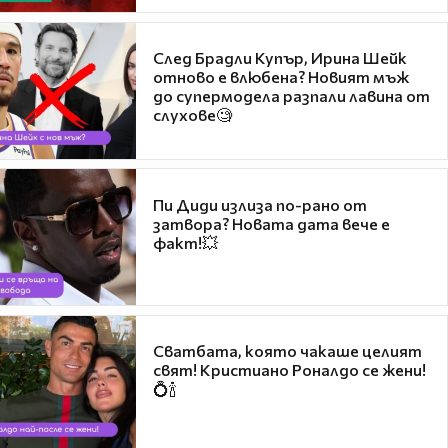
След Брадли Купър, Ирина Шейк
отново е влюбена? Новият мъж
до супермодела разпали лавина от
слухове🧐
Пи Диди излиза по-рано от
затвора? Новата дата вече е
факт!💥
Сватбата, която чакаше целият
свят! Кристиано Роналдо се жени!
💍🍾