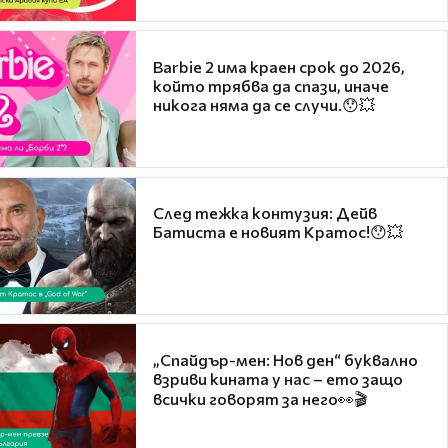
Barbie 2 има краен срок до 2026,
който трябва да спази, иначе
никога няма да се случи.😯💥
След тежка контузия: Дейв
Батиста е новият Кратос!😯💥
„Спайдър-мен: Нов ден“ буквално
взриви кината у нас – ето защо
всички говорят за него👀🎬