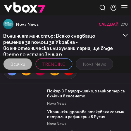
Member of
👾
Nova News
СЛЕДВАЙ
270
Външният министър: Всяко следващо
решение за помощ за Украйна -
военнотехническа или хуманитарна, ще бъде
взето по установения р
Всички
TRENDING
Nova News
00:39
Пожар в Пазарджишко, хеликоптер се
включи в гасенето
Nova News
00:57
Украински дронове атакуваха големи
петролни рафинерии в Русия
Nova News
16:45