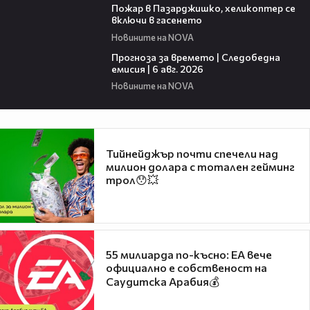
Пожар в Пазарджишко, хеликоптер се
включи в гасенето
Новините на NOVA
02:19
Прогноза за времето | Следобедна
емисия | 6 авг. 2026
Новините на NOVA
Тийнейджър почти спечели над
милион долара с тотален гейминг
трол😯💥
55 милиарда по-късно: EA вече
официално е собственост на
Саудитска Арабия💰