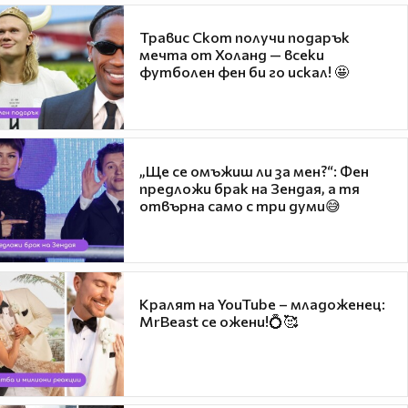
Травис Скот получи подарък
мечта от Холанд — всеки
футболен фен би го искал! 🤩
„Ще се омъжиш ли за мен?“: Фен
предложи брак на Зендая, а тя
отвърна само с три думи😅
Кралят на YouTube – младоженец:
MrBeast се ожени!💍🥰