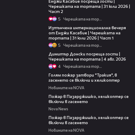
Енджи Касабие посреща гости |
Черешката на тортата | 31 юли 2026 |
Част 2
5
Черешката на тортата
18:07
Изтънчена интернационална вечеря
от Енджи Касабие | Черешката на
тортата | 31 юли 2026 | Част 1
5
Черешката на тортата
17:43
Димитър Донски посреща гости |
Черешката на тортата | 4 авг. 2026
4
Черешката на тортата
00:33
Голям пожар затвори "Тракия", в
гасенето се включи и хеликоптер
Новините на NOVA
00:39
Пожар в Пазарджишко, хеликоптер се
включи в гасенето
Nova News
00:24
Пожар в Пазарджишко, хеликоптер се
включи в гасенето
Новините на NOVA
00:07