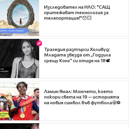
Изследовател на НЛО: "САЩ
притежават технология за
телепортация!"😯💥
Трагедия разтърси Холивуд:
Младата звезда от „Годзила
срещу Конг“ си отиде на 18🕊️
Ламин Ямал: Момчето, което
покори света на 19 — историята
на новия символ във футбола🤩⚽