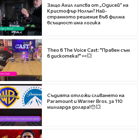
Защо Ахил липсва от „Одисей“ на
Кристофър Нолън? Най-
странното решение във филма
всъщност има логика
Theo в The Voice Cast: "Правен съм
в дискотека!" 👀💥
Съдията отложи сливането на
Paramount и Warner Bros. за 110
милиарда долара!😯💥