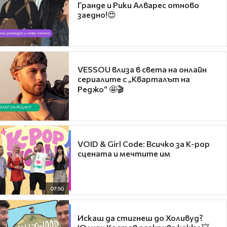
Гранде и Рики Алварес отново
заедно!😍
VESSOU влиза в света на онлайн
сериалите с „Кварталът на
Реджо“ 🤩🎬
VOID & Girl Code: Всичко за K-pop
сцената и мечтите им
07:50
Искаш да стигнеш до Холивуд?