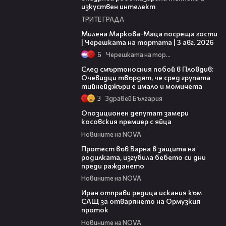
изкуствен интелект
ТРИТЕ ГРАДА
20:17
Милена Маркова-Маца посреща гости
| Черешката на тортата | 3 авг. 2026
6
Черешката на тортата
09:32
След смъртоносния побой в Пловдив:
Очевидци твърдят, че сред групата
тийнейджъри е имало и момичета
3
Здравей България
00:48
Опозиционен депутат замери
косовския премиер с яйца
Новините на NOVA
02:57
Протест във Варна в защита на
родилката, изгубила бебето си дни
преди раждането
Новините на NOVA
00:50
Иран отправи редица искания към
САЩ за отварянето на Ормузкия
проток
Новините на NOVA