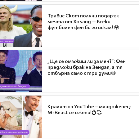
Травис Скот получи подарък
мечта от Холанд — всеки
футболен фен би го искал! 🤩
„Ще се омъжиш ли за мен?“: Фен
предложи брак на Зендая, а тя
отвърна само с три думи😅
Кралят на YouTube – младоженец:
MrBeast се ожени!💍🥰