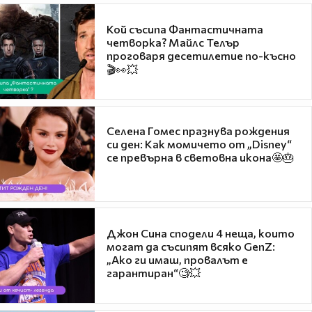
Кой съсипа Фантастичната
четворка? Майлс Телър
проговаря десетилетие по-късно
🎬👀💥
Селена Гомес празнува рождения
си ден: Как момичето от „Disney“
се превърна в световна икона🤩🎂
Джон Сина сподели 4 неща, които
могат да съсипят всяко GenZ:
„Ако ги имаш, провалът е
гарантиран“🧐💥