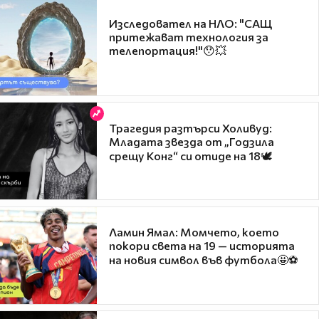
Изследовател на НЛО: "САЩ
притежават технология за
телепортация!"😯💥
Трагедия разтърси Холивуд:
Младата звезда от „Годзила
срещу Конг“ си отиде на 18🕊️
Ламин Ямал: Момчето, което
покори света на 19 — историята
на новия символ във футбола🤩⚽