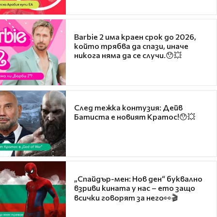
Barbie 2 има краен срок до 2026,
който трябва да спази, иначе
никога няма да се случи.😯💥
След тежка контузия: Дейв
Батиста е новият Кратос!😯💥
„Спайдър-мен: Нов ден“ буквално
взриви кината у нас – ето защо
всички говорят за него👀🎬