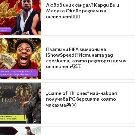
Любов или скандал? Карди Би и
Мадука Окойе разпалиха
интернет❤️‍🔥🔥
Плати ли FIFA милиони на
IShowSpeed?! Истината зад
сделката, която разтърси целия
интернет🤑💥
„Game of Thrones“ най-накрая
получава PC версията която
чакахме🎮🤩