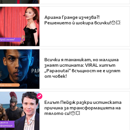
Ариана Гранде изчезва?!
Решението ѝ шокира всички!😯💥
Всички я тананикат, но малцина
знаят истината: VIRAL хитът
„Papaoutai“ всъщност не е изпят
от човек!
Елиът Пейдж разкри истинската
причина за трансформацията на
тялото си!😯💥