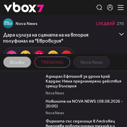
Member of
👾
Nova News
СЛЕДВАЙ
270
Дара излиза на сцената на на втория
полуфинал на "Евровизия"
Всички
TRENDING
Nova News
01:48
Адмирал Ефтимов за дрона край
Кардам: Няма преднамерени действия
срещу България
Nova News
22:47
Новините на NOVA NEWS (08.08.2026 -
20:00)
Nova News
00:06
Фирмата със седалище в Лясковец
внедрява роботизирана техника и