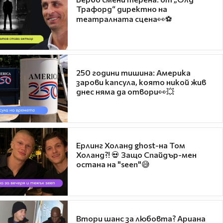
Трафорд“ директно на
театралната сцена👀⚽
250 години тишина: Америка
зарови капсула, която никой жив
днес няма да отвори👀💥
Ерлинг Холанд ghost-на Том
Холанд?! 💀 Защо Спайдър-мен
остана на "seen"😅
Втори шанс за любовта? Ариана