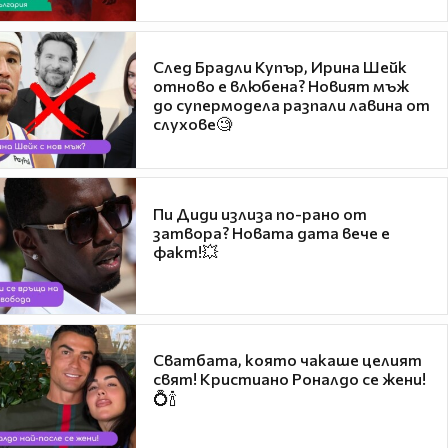
След Брадли Купър, Ирина Шейк
отново е влюбена? Новият мъж
до супермодела разпали лавина от
слухове🧐
Пи Диди излиза по-рано от
затвора? Новата дата вече е
факт!💥
Сватбата, която чакаше целият
свят! Кристиано Роналдо се жени!
💍🍾