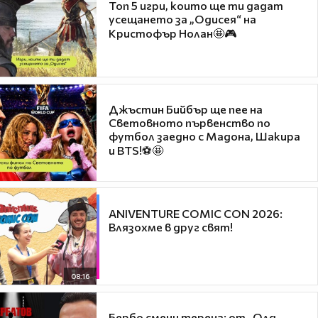
Топ 5 игри, които ще ти дадат
усещането за „Одисея“ на
Кристофър Нолан🤩🎮
Джъстин Бийбър ще пее на
Световното първенство по
футбол заедно с Мадона, Шакира
и BTS!⚽🤩
ANIVENTURE COMIC CON 2026:
Влязохме в друг свят!
08:16
Бербо смени терена: от „Олд