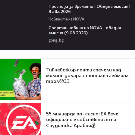
01:50
Прогноза за времето | Обедна емисия |
9 авг. 2026
Новините на NOVA
04:25
Спортни новини на NOVA - обедна
емисия (9.08.2026)
gong_bg
Тийнейджър почти спечели над
милион долара с тотален гейминг
трол😯💥
55 милиарда по-късно: EA вече
официално е собственост на
Саудитска Арабия💰