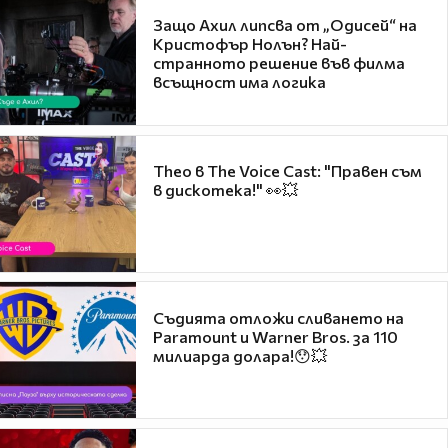
Защо Ахил липсва от „Одисей“ на
Кристофър Нолън? Най-
странното решение във филма
всъщност има логика
Theo в The Voice Cast: "Правен съм
в дискотека!" 👀💥
Съдията отложи сливането на
Paramount и Warner Bros. за 110
милиарда долара!😯💥