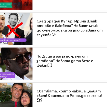
След Брадли Купър, Ирина Шейк
отново е влюбена? Новият мъж
до супермодела разпали лавина от
слухове🧐
Пи Диди излиза по-рано от
затвора? Новата дата вече е
факт!💥
Сватбата, която чакаше целият
свят! Кристиано Роналдо се жени!
💍🍾