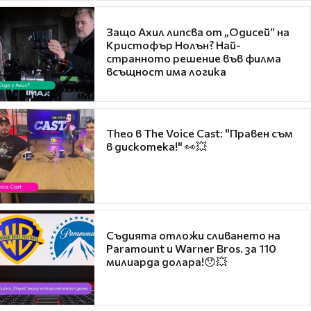
Защо Ахил липсва от „Одисей“ на
Кристофър Нолън? Най-
странното решение във филма
всъщност има логика
Theo в The Voice Cast: "Правен съм
в дискотека!" 👀💥
Съдията отложи сливането на
Paramount и Warner Bros. за 110
милиарда долара!😯💥