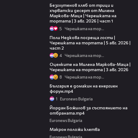
Безглутенов хляб от трици и
хърватски десерт от Милена
Маркова-Маца | Черешката на
тортата | 3 авг. 2026 | част 1
5
Черешката на тортата
13:03
Поли Недкова посреща гости |
Черешката на тортата | 5 авг. 2026 |
част 2
4
Черешката на тортата
14:06
Оценките на Милена Маркова-Маца |
Черешката на тортата | 3 авг. 2026
8
Черешката на тортата
00:56
България е домакин на енергиен
форум.mp4
1
Euronews Bulgaria
05:05
Йордан Божилов за състоянието на
отбраната.mp4
Euronews Bulgaria
01:01
Макрон положи клетва
Euronews Bulgaria