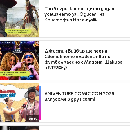
Топ 5 игри, които ще ти дадат
усещането за „Одисея“ на
Кристофър Нолан🤩🎮
Джъстин Бийбър ще пее на
Световното първенство по
футбол заедно с Мадона, Шакира
и BTS!⚽🤩
ANIVENTURE COMIC CON 2026:
Влязохме в друг свят!
08:16