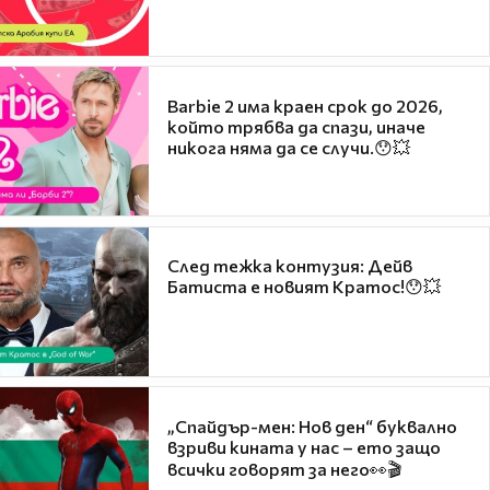
Barbie 2 има краен срок до 2026,
който трябва да спази, иначе
никога няма да се случи.😯💥
След тежка контузия: Дейв
Батиста е новият Кратос!😯💥
„Спайдър-мен: Нов ден“ буквално
взриви кината у нас – ето защо
всички говорят за него👀🎬