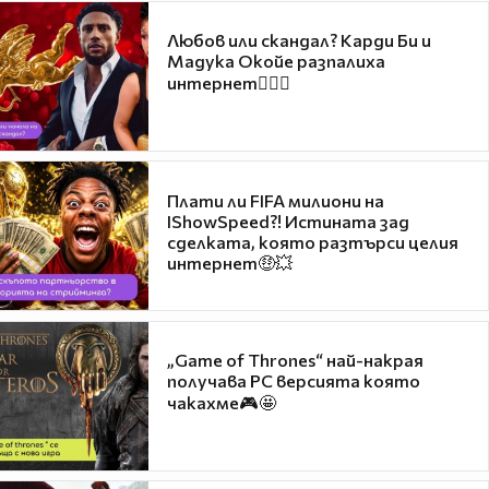
Любов или скандал? Карди Би и
Мадука Окойе разпалиха
интернет❤️‍🔥🔥
Плати ли FIFA милиони на
IShowSpeed?! Истината зад
сделката, която разтърси целия
интернет🤑💥
„Game of Thrones“ най-накрая
получава PC версията която
чакахме🎮🤩