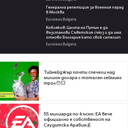
01:34
Генерална репетиция за военния парад
в Москва
Euronews Bulgaria
09:02
Кобляков: Целта на Путин е да
възстанови Съветския съюз и да има
отново България като свой сателит
Euronews Bulgaria
Тийнейджър почти спечели над
милион долара с тотален гейминг
трол😯💥
55 милиарда по-късно: EA вече
официално е собственост на
Саудитска Арабия💰