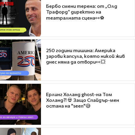
Бербо смени терена: от „Олд
Трафорд“ директно на
театралната сцена👀⚽
250 години тишина: Америка
зарови капсула, която никой жив
днес няма да отвори👀💥
Ерлинг Холанд ghost-на Том
Холанд?! 💀 Защо Спайдър-мен
остана на "seen"😅