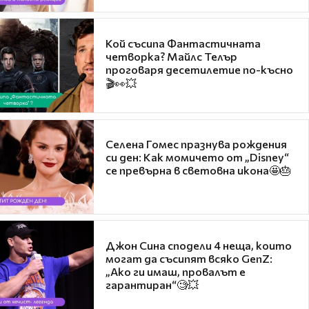
Кой съсипа Фантастичната
четворка? Майлс Телър
проговаря десетилетие по-късно
🎬👀💥
Селена Гомес празнува рождения
си ден: Как момичето от „Disney“
се превърна в световна икона🤩🎂
Джон Сина сподели 4 неща, които
могат да съсипят всяко GenZ:
„Ако ги имаш, провалът е
гарантиран“🧐💥