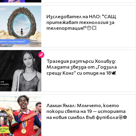
Изследовател на НЛО: "САЩ
притежават технология за
телепортация!"😯💥
Трагедия разтърси Холивуд:
Младата звезда от „Годзила
срещу Конг“ си отиде на 18🕊️
Ламин Ямал: Момчето, което
покори света на 19 — историята
на новия символ във футбола🤩⚽