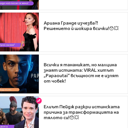
Ариана Гранде изчезва?!
Решението ѝ шокира всички!😯💥
Всички я тананикат, но малцина
знаят истината: VIRAL хитът
„Papaoutai“ всъщност не е изпят
от човек!
Елиът Пейдж разкри истинската
причина за трансформацията на
тялото си!😯💥