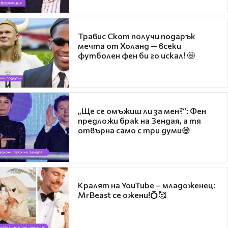
Травис Скот получи подарък
мечта от Холанд — всеки
футболен фен би го искал! 🤩
„Ще се омъжиш ли за мен?“: Фен
предложи брак на Зендая, а тя
отвърна само с три думи😅
Кралят на YouTube – младоженец:
MrBeast се ожени!💍🥰