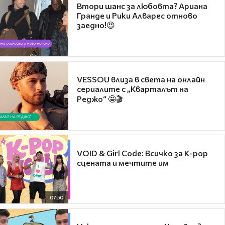
Втори шанс за любовта? Ариана
Гранде и Рики Алварес отново
заедно!😍
VESSOU влиза в света на онлайн
сериалите с „Кварталът на
Реджо“ 🤩🎬
VOID & Girl Code: Всичко за K-pop
сцената и мечтите им
07:50