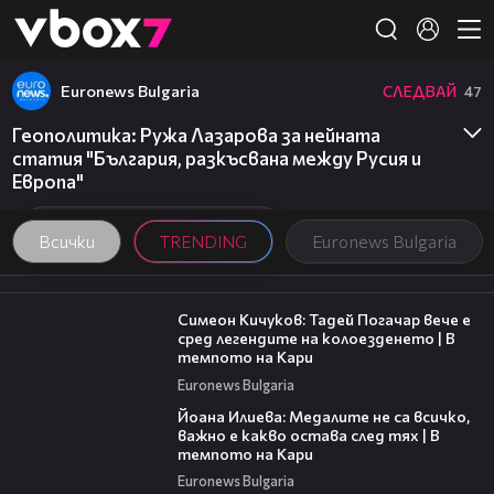
Member of
👾
Euronews Bulgaria
СЛЕДВАЙ
47
Геополитика: Ружа Лазарова за нейната
статия "България, разкъсвана между Русия и
Европа"
Всички
TRENDING
Euronews Bulgaria
11:23
Симеон Кичуков: Тадей Погачар вече е
сред легендите на колоезденето | В
темпото на Кари
Euronews Bulgaria
14:33
Йоана Илиева: Медалите не са всичко,
важно е какво остава след тях | В
темпото на Кари
Euronews Bulgaria
16:02