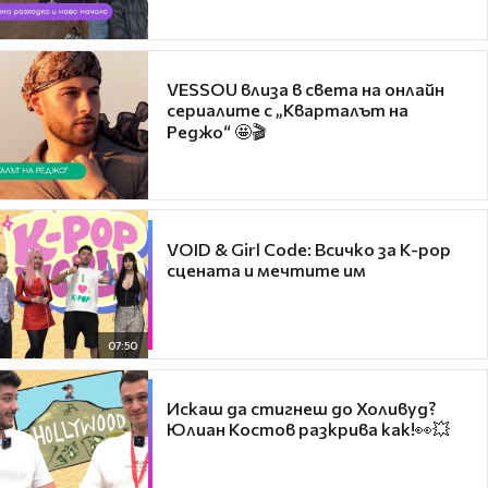
VESSOU влиза в света на онлайн
сериалите с „Кварталът на
Реджо“ 🤩🎬
VOID & Girl Code: Всичко за K-pop
сцената и мечтите им
07:50
Искаш да стигнеш до Холивуд?
Юлиан Костов разкрива как!👀💥