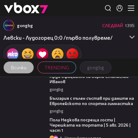
Member of
👾
gongbg
СЛЕДВАЙ
1395
Левски - Лудогорец 0:0 /първо полувреме/
Всички
TRENDING
gongbg
00:19
Арда официално си върна Станислав
Иванов
gongbg
00:47
България с пълен състав при дамите на
Европейското по спортна гимнастика
gongbg
19:25
Поли Недкова посреща гости |
Черешката на тортата | 5 авг. 2026 |
част 1
4
Черешката на тортата