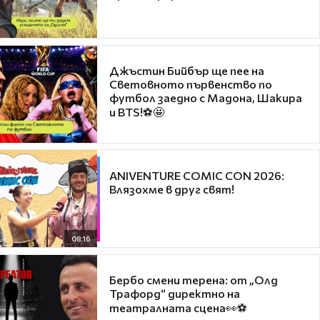
Джъстин Бийбър ще пее на
Световното първенство по
футбол заедно с Мадона, Шакира
и BTS!⚽🤩
ANIVENTURE COMIC CON 2026:
Влязохме в друг свят!
08:16
Бербо смени терена: от „Олд
Трафорд“ директно на
театралната сцена👀⚽