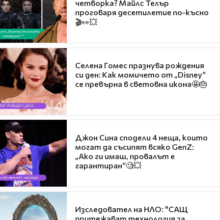
четворка? Майлс Телър
проговаря десетилетие по-късно
🎬👀💥
Селена Гомес празнува рождения
си ден: Как момичето от „Disney“
се превърна в световна икона🤩🎂
Джон Сина сподели 4 неща, които
могат да съсипят всяко GenZ:
„Ако ги имаш, провалът е
гарантиран“🧐💥
Изследовател на НЛО: "САЩ
притежават технология за