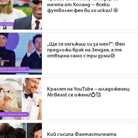
мечта от Холанд — всеки
футболен фен би го искал! 🤩
„Ще се омъжиш ли за мен?“: Фен
предложи брак на Зендая, а тя
отвърна само с три думи😅
Кралят на YouTube – младоженец:
MrBeast се ожени!💍🥰
Кой съсипа Фантастичната