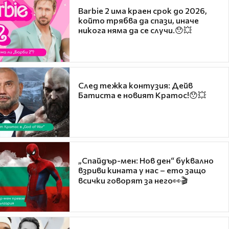
Barbie 2 има краен срок до 2026,
който трябва да спази, иначе
никога няма да се случи.😯💥
След тежка контузия: Дейв
Батиста е новият Кратос!😯💥
„Спайдър-мен: Нов ден“ буквално
взриви кината у нас – ето защо
всички говорят за него👀🎬