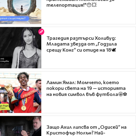
телепортация!"😯💥
Трагедия разтърси Холивуд:
Младата звезда от „Годзила
срещу Конг“ си отиде на 18🕊️
Ламин Ямал: Момчето, което
покори света на 19 — историята
на новия символ във футбола🤩⚽
Защо Ахил липсва от „Одисей“ на
Кристофър Нолън? Най-