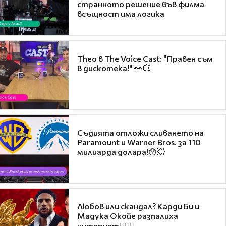
странното решение във филма
всъщност има логика
Theo в The Voice Cast: "Правен съм
в дискотека!" 👀💥
Съдията отложи сливането на
Paramount и Warner Bros. за 110
милиарда долара!😯💥
Любов или скандал? Карди Би и
Мадука Окойе разпалиха
интернет❤️‍🔥🔥