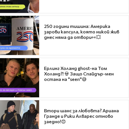
250 години тишина: Америка
зарови капсула, която никой жив
днес няма да отвори👀💥
Ерлинг Холанд ghost-на Том
Холанд?! 💀 Защо Спайдър-мен
остана на "seen"😅
Втори шанс за любовта? Ариана
Гранде и Рики Алварес отново
заедно!😍