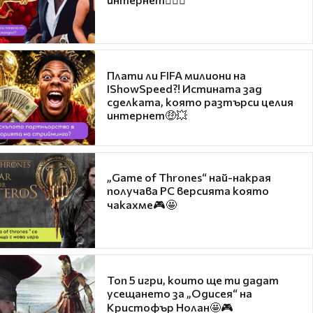
Плати ли FIFA милиони на
IShowSpeed?! Истината зад
сделката, която разтърси целия
интернет🤑💥
„Game of Thrones“ най-накрая
получава PC версията която
чакахме🎮🤩
Топ 5 игри, които ще ти дадат
усещането за „Одисея“ на
Кристофър Нолан🤩🎮