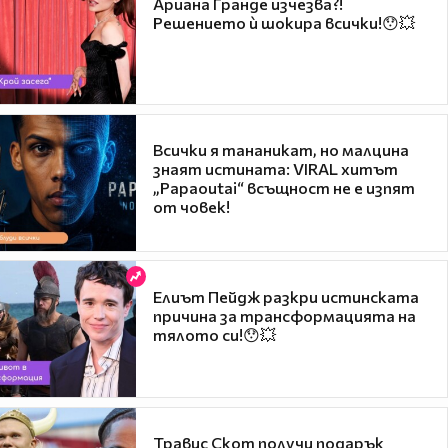
Ариана Гранде изчезва?!
Решението ѝ шокира всички!😯💥
Всички я тананикат, но малцина
знаят истината: VIRAL хитът
„Papaoutai“ всъщност не е изпят
от човек!
Елиът Пейдж разкри истинската
причина за трансформацията на
тялото си!😯💥
Травис Скот получи подарък