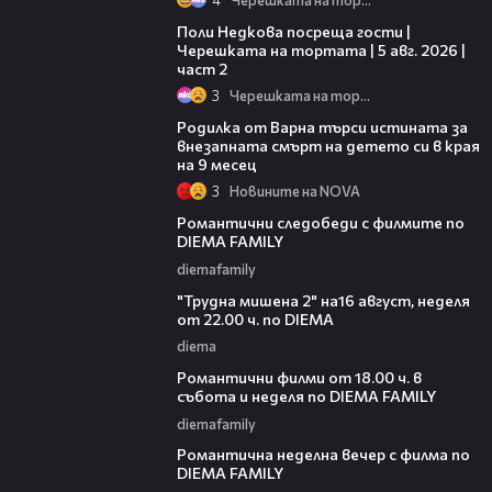
13:03
Поли Недкова посреща гости |
Черешката на тортата | 5 авг. 2026 |
част 2
3
Черешката на тортата
03:09
Родилка от Варна търси истината за
внезапната смърт на детето си в края
на 9 месец
3
Новините на NOVA
00:31
Романтични следобеди с филмите по
DIEMA FAMILY
diemafamily
00:31
"Трудна мишена 2" на16 август, неделя
от 22.00 ч. по DIEMA
diema
00:36
Романтични филми от 18.00 ч. в
събота и неделя по DIEMA FAMILY
diemafamily
00:21
Романтичнa неделна вечер с филма по
DIEMA FAMILY