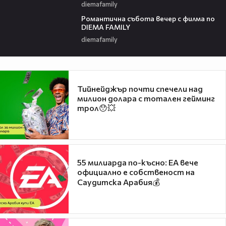
diemafamily
00:20
Романтичнa събота вечер с филма по
DIEMA FAMILY
diemafamily
Тийнейджър почти спечели над
милион долара с тотален гейминг
трол😯💥
55 милиарда по-късно: EA вече
официално е собственост на
Саудитска Арабия💰