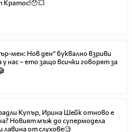
 Кратос!😯💥
ър-мен: Нов ден“ буквално взриви
 у нас – ето защо всички говорят за
🎬
радли Купър, Ирина Шейк отново е
а? Новият мъж до супермодела
и лавина от слухове🧐