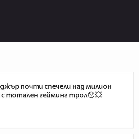
джър почти спечели над милион
 с тотален гейминг трол😯💥