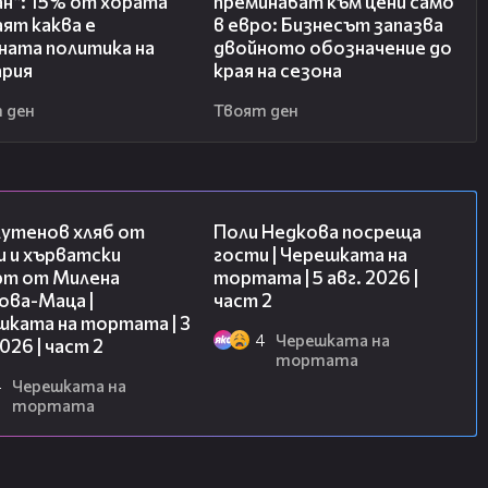
н“: 15% от хората
преминават към цени само
аят каква е
в евро: Бизнесът запазва
ната политика на
двойното обозначение до
ария
края на сезона
 ден
Твоят ден
15:35
13:03
лутенов хляб от
Поли Недкова посреща
и и хърватски
гости | Черешката на
рт от Милена
тортата | 5 авг. 2026 |
ова-Маца |
част 2
шката на тортата | 3
4
Черешката на
2026 | част 2
тортата
4
Черешката на
тортата