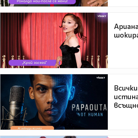
Ариана
шокира
Всички
истина
всъщно