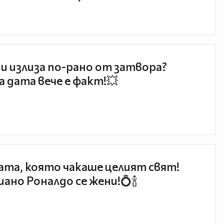
и излиза по-рано от затвора?
 дата вече е факт!💥
та, която чакаше целият свят!
ано Роналдо се жени!💍🍾