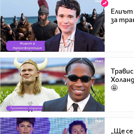
Елиът 
за тра
Травис
Холанд
🤩
„Ще се