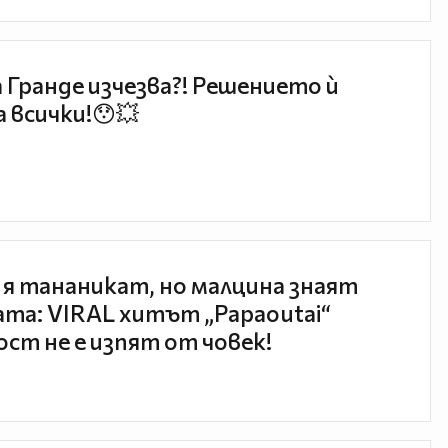
 Гранде изчезва?! Решението ѝ
 всички!😯💥
 я тананикат, но малцина знаят
та: VIRAL хитът „Papaoutai“
ст не е изпят от човек!