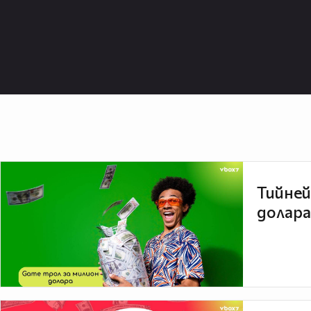
Тийней
долара