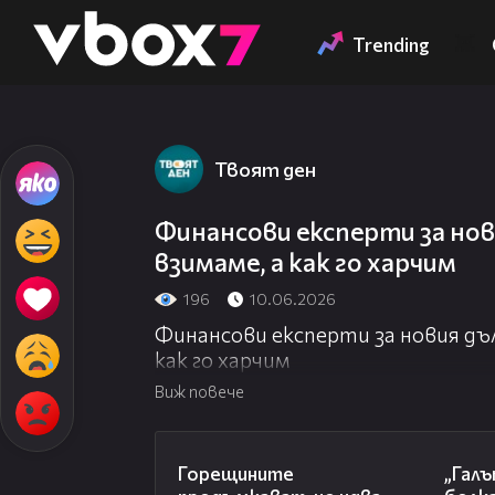
Member of
👾
Trending
Твоят ден
Финансови експерти за нов
взимаме, а как го харчим
196
10.06.2026
Финансови експерти за новия дъл
как го харчим
Виж повече
02:31
Горещините
„Гал