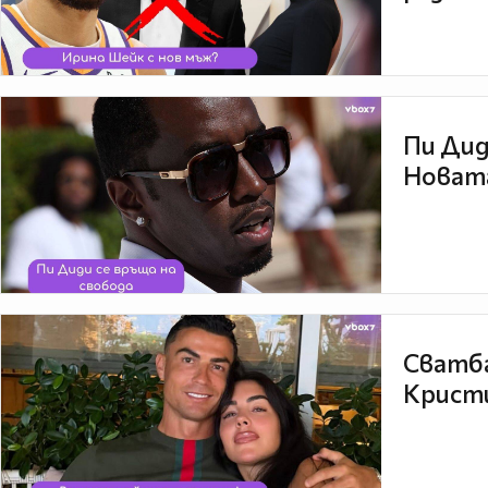
Пи Дид
Новата
Сватба
Кристи