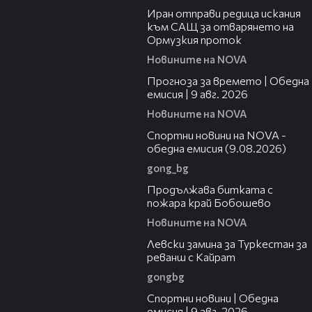
Иран отправи редица искания
към САЩ за отварянето на
Ормузкия проток
Новините на NOVA
01:50
Прогноза за времето | Обедна
емисия | 9 авг. 2026
Новините на NOVA
04:25
Спортни новини на NOVA -
обедна емисия (9.08.2026)
gong_bg
01:59
Продължава битката с
пожара край Бобошево
Новините на NOVA
00:43
Левски замина за Туркестан за
реванш с Кайрат
gongbg
04:22
Спортни новини | Обедна
емисия | 9 aвг. 2026