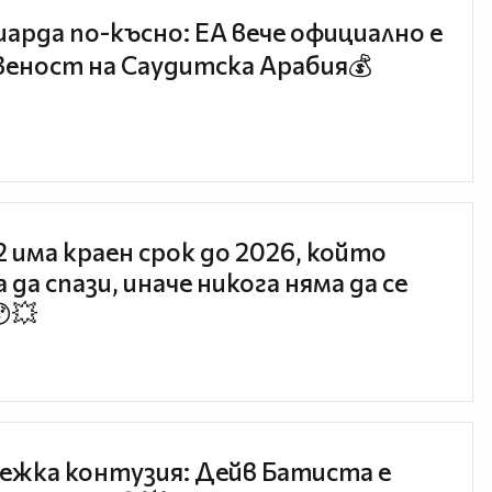
иарда по-късно: EA вече официално е
еност на Саудитска Арабия💰
 2 има краен срок до 2026, който
 да спази, иначе никога няма да се
😯💥
ежка контузия: Дейв Батиста е