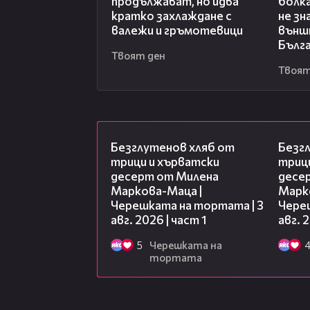
продължават, но идва
болка
кратко захлаждане с
не зн
валежи и гръмотевици
външ
Бълг
Твоят ден
Твоят
16:02
Безглутенов хляб от
Безг
трици и хърватски
триц
десерт от Милена
десе
Маркова-Маца |
Марк
Черешката на тортата | 3
Чере
авг. 2026 | част 1
авг. 
5
Черешката на
тортата