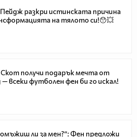
Пейдж разкри истинската причина
нсформацията на тялото си!😯💥
 Скот получи подарък мечта от
 — всеки футболен фен би го искал!
 омъжиш ли за мен?“: Фен предложи