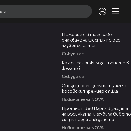
03:22
Поморие е в трескаво
очакване на шестия по ред
плувен маратон
Събуди се
07:56
Как да се грижим за сърцето в
жегата?
Събуди се
00:48
Опозиционен депутат замери
косовския премиер с яйца
Новините на NOVA
02:57
Протест във Варна в защита
на родилката, изгубила бебето
си дни преди раждането
Новините на NOVA
00:50