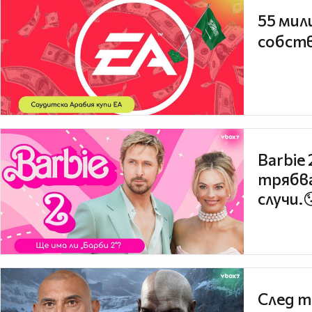
55 мил
собств
Barbie
трябва
случи.
След т