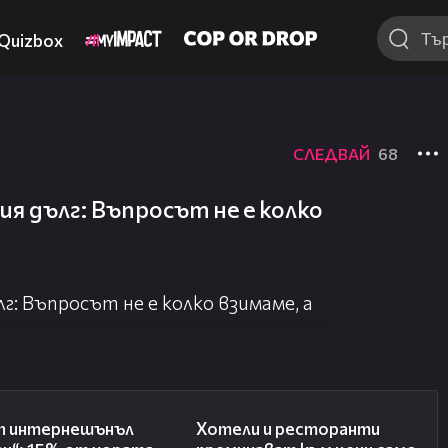
Quizbox
СЛЕДВАЙ
68
ия дълг: Въпросът не е колко
г: Въпросът не е колко взимаме, а
08:08
05:54
ъп интернешънъл
Хотели и ресторанти