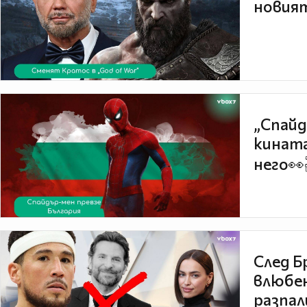
новият
„Спайд
кината
него👀
След Б
влюбен
разпал