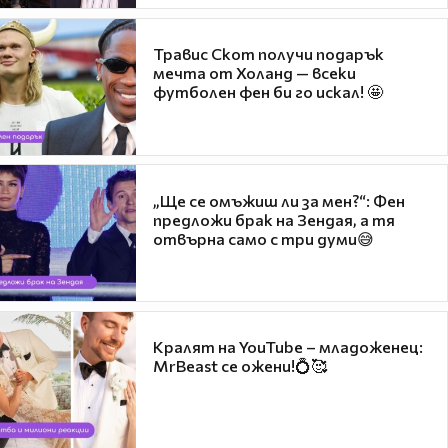
Травис Скот получи подарък
мечта от Холанд — всеки
футболен фен би го искал! 🤩
„Ще се омъжиш ли за мен?“: Фен
предложи брак на Зендая, а тя
отвърна само с три думи😅
Кралят на YouTube – младоженец:
MrBeast се ожени!💍🥰