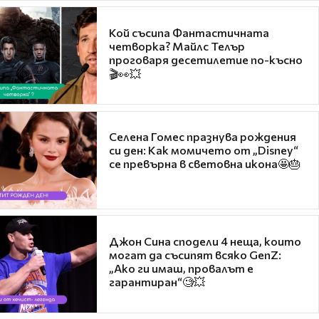
Кой съсипа Фантастичната
четворка? Майлс Телър
проговаря десетилетие по-късно
🎬👀💥
Селена Гомес празнува рождения
си ден: Как момичето от „Disney“
се превърна в световна икона🤩🎂
Джон Сина сподели 4 неща, които
могат да съсипят всяко GenZ:
„Ако ги имаш, провалът е
гарантиран“🧐💥