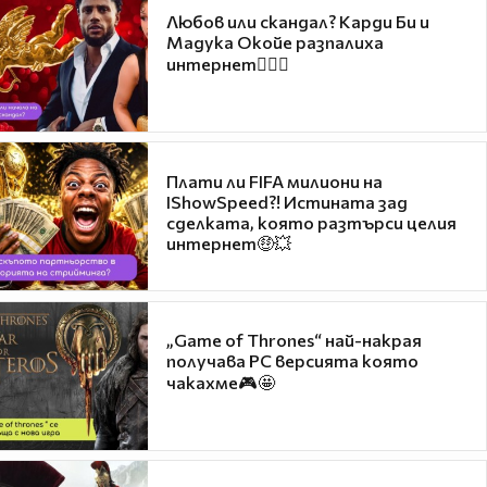
Любов или скандал? Карди Би и
Мадука Окойе разпалиха
интернет❤️‍🔥🔥
Плати ли FIFA милиони на
IShowSpeed?! Истината зад
сделката, която разтърси целия
интернет🤑💥
„Game of Thrones“ най-накрая
получава PC версията която
чакахме🎮🤩