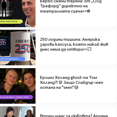
Бербо смени терена: от „Олд
Трафорд“ директно на
театралната сцена👀⚽
250 години тишина: Америка
зарови капсула, която никой жив
днес няма да отвори👀💥
Ерлинг Холанд ghost-на Том
Холанд?! 💀 Защо Спайдър-мен
остана на "seen"😅
Втори шанс за любовта? Ариана