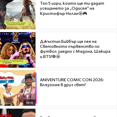
Топ 5 игри, които ще ти дадат
усещането за „Одисея“ на
Кристофър Нолан🤩🎮
Джъстин Бийбър ще пее на
Световното първенство по
футбол заедно с Мадона, Шакира
и BTS!⚽🤩
ANIVENTURE COMIC CON 2026:
Влязохме в друг свят!
08:16