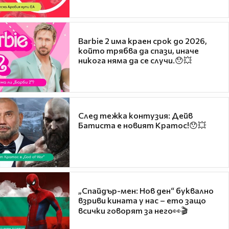
Barbie 2 има краен срок до 2026,
който трябва да спази, иначе
никога няма да се случи.😯💥
След тежка контузия: Дейв
Батиста е новият Кратос!😯💥
„Спайдър-мен: Нов ден“ буквално
взриви кината у нас – ето защо
всички говорят за него👀🎬