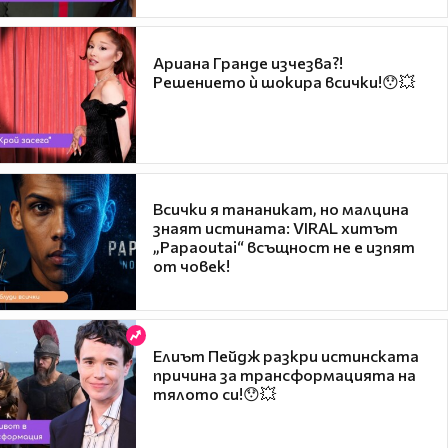
Ариана Гранде изчезва?!
Решението ѝ шокира всички!😯💥
Всички я тананикат, но малцина
знаят истината: VIRAL хитът
„Papaoutai“ всъщност не е изпят
от човек!
Елиът Пейдж разкри истинската
причина за трансформацията на
тялото си!😯💥