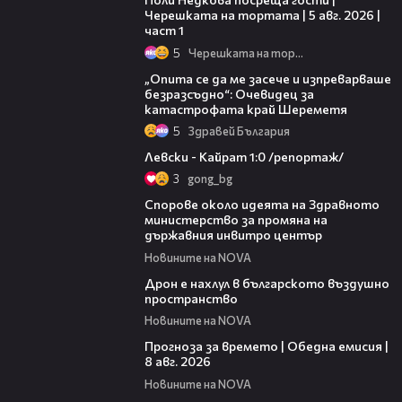
Черешката на тортата | 5 авг. 2026 |
част 1
5
Черешката на тортата
06:38
„Опита се да ме засече и изпреварваше
безразсъдно“: Очевидец за
катастрофата край Шереметя
5
Здравей България
05:57
Левски - Кайрат 1:0 /репортаж/
3
gong_bg
00:50
Спорове около идеята на Здравното
министерство за промяна на
държавния инвитро център
Новините на NOVA
07:30
Дрон е нахлул в българското въздушно
пространство
Новините на NOVA
02:03
Прогноза за времето | Обедна емисия |
8 авг. 2026
Новините на NOVA
01:19