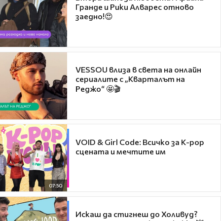
Гранде и Рики Алварес отново
заедно!😍
VESSOU влиза в света на онлайн
сериалите с „Кварталът на
Реджо“ 🤩🎬
VOID & Girl Code: Всичко за K-pop
сцената и мечтите им
07:50
Искаш да стигнеш до Холивуд?