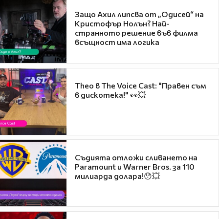
Защо Ахил липсва от „Одисей“ на
Кристофър Нолън? Най-
странното решение във филма
всъщност има логика
Theo в The Voice Cast: "Правен съм
в дискотека!" 👀💥
Съдията отложи сливането на
Paramount и Warner Bros. за 110
милиарда долара!😯💥