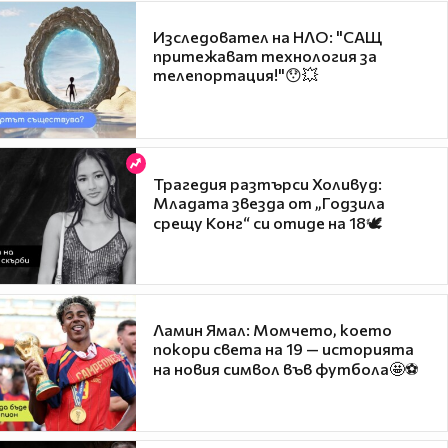
Изследовател на НЛО: "САЩ
притежават технология за
телепортация!"😯💥
Трагедия разтърси Холивуд:
Младата звезда от „Годзила
срещу Конг“ си отиде на 18🕊️
Ламин Ямал: Момчето, което
покори света на 19 — историята
на новия символ във футбола🤩⚽