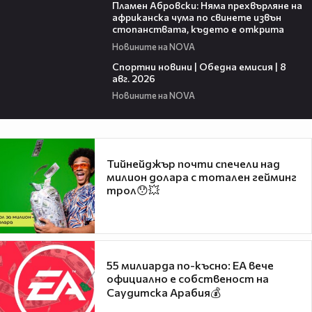
Пламен Абровски: Няма прехвърляне на
африканска чума по свинете извън
стопанствата, където е открита
Новините на NOVA
03:31
Спортни новини | Обедна емисия | 8
aвг. 2026
Новините на NOVA
Тийнейджър почти спечели над
милион долара с тотален гейминг
трол😯💥
55 милиарда по-късно: EA вече
официално е собственост на
Саудитска Арабия💰