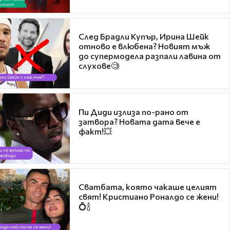
След Брадли Купър, Ирина Шейк
отново е влюбена? Новият мъж
до супермодела разпали лавина от
слухове🧐
Пи Диди излиза по-рано от
затвора? Новата дата вече е
факт!💥
Сватбата, която чакаше целият
свят! Кристиано Роналдо се жени!
💍🍾