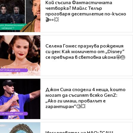
Кой съсипа Фантастичната
четворка? Майлс Телър
проговаря десетилетие по-късно
🎬👀💥
Селена Гомес празнува рождения
си ден: Как момичето от „Disney“
се превърна в световна икона🤩🎂
Джон Сина сподели 4 неща, които
могат да съсипят всяко GenZ:
„Ако ги имаш, провалът е
гарантиран“🧐💥
Изследовател на НЛО: "САЩ