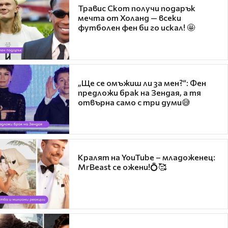
Травис Скот получи подарък
мечта от Холанд — всеки
футболен фен би го искал! 🤩
„Ще се омъжиш ли за мен?“: Фен
предложи брак на Зендая, а тя
отвърна само с три думи😅
Кралят на YouTube – младоженец:
MrBeast се ожени!💍🥰