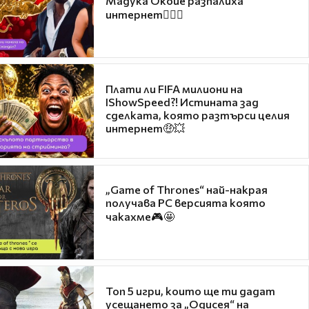
Мадука Окойе разпалиха
интернет❤️‍🔥🔥
Плати ли FIFA милиони на
IShowSpeed?! Истината зад
сделката, която разтърси целия
интернет🤑💥
„Game of Thrones“ най-накрая
получава PC версията която
чакахме🎮🤩
Топ 5 игри, които ще ти дадат
усещането за „Одисея“ на