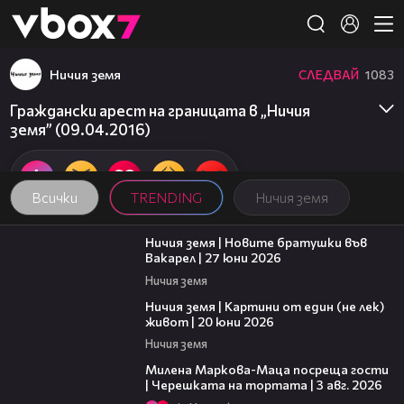
Member of
👾
Ничия земя
СЛЕДВАЙ
1083
Граждански арест на границата в „Ничия
земя” (09.04.2016)
Всички
TRENDING
Ничия земя
47:07
Ничия земя | Новите братушки във
Вакарел | 27 юни 2026
Ничия земя
43:49
Ничия земя | Картини от един (не лек)
живот | 20 юни 2026
Ничия земя
20:17
Милена Маркова-Маца посреща гости
| Черешката на тортата | 3 авг. 2026