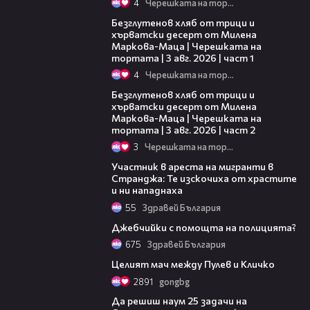
4
Черешката на тортата
16:02
Безглутенов хляб от трици и
хърватски десерт от Милена
Маркова-Маца | Черешката на
тортата | 3 авг. 2026 | част 1
4
Черешката на тортата
15:35
Безглутенов хляб от трици и
хърватски десерт от Милена
Маркова-Маца | Черешката на
тортата | 3 авг. 2026 | част 2
3
Черешката на тортата
04:14
Участник в ареста на мигранти в
Странджа: Те изскочиха от храстите
и ни нападнаха
55
Здравей България
12:50
Джебчийки с помощта на полицията?
675
Здравей България
20:22
Целият мач между Пулев и Кличко
2891
gongbg
04:04
Да решиш наум 25 задачи на