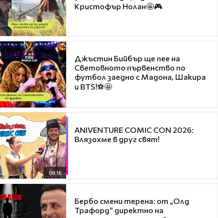
Кристофър Нолан🤩🎮
Джъстин Бийбър ще пее на
Световното първенство по
футбол заедно с Мадона, Шакира
и BTS!⚽🤩
ANIVENTURE COMIC CON 2026:
Влязохме в друг свят!
08:16
Бербо смени терена: от „Олд
Трафорд“ директно на