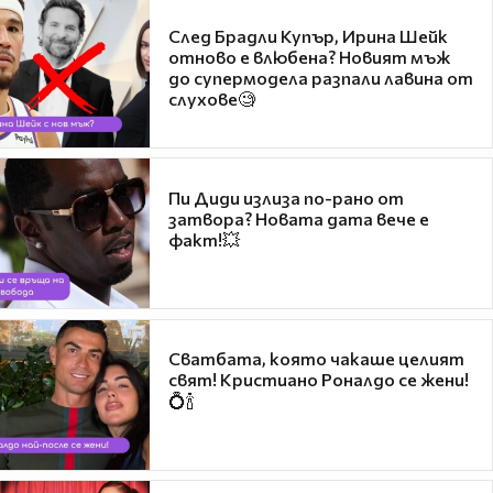
След Брадли Купър, Ирина Шейк
отново е влюбена? Новият мъж
до супермодела разпали лавина от
слухове🧐
Пи Диди излиза по-рано от
затвора? Новата дата вече е
факт!💥
Сватбата, която чакаше целият
свят! Кристиано Роналдо се жени!
💍🍾