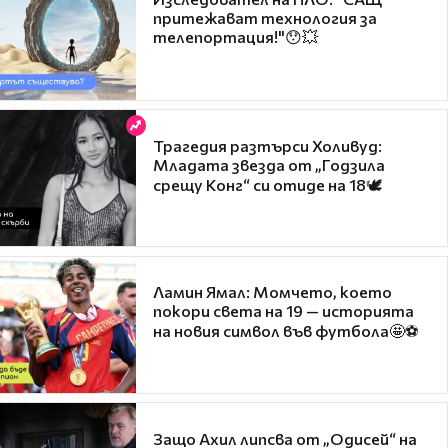
притежават технология за
телепортация!"😯💥
Трагедия разтърси Холивуд:
Младата звезда от „Годзила
срещу Конг“ си отиде на 18🕊️
Ламин Ямал: Момчето, което
покори света на 19 — историята
на новия символ във футбола🤩⚽
Защо Ахил липсва от „Одисей“ на