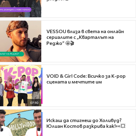
VESSOU влиза в света на онлайн
сериалите с „Кварталът на
Реджо“ 🤩🎬
VOID & Girl Code: Всичко за K-pop
сцената и мечтите им
07:50
Искаш да стигнеш до Холивуд?
Юлиан Костов разкрива как!👀💥