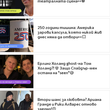
театралната сцена👀⚽
250 години тишина: Америка
зарови капсула, която никой жив
днес няма да отвори👀💥
Ерлинг Холанд ghost-на Том
Холанд?! 💀 Защо Спайдър-мен
остана на "seen"😅
Втори шанс за любовта? Ариана
Гранде и Рики Алварес отново
заедно!😍