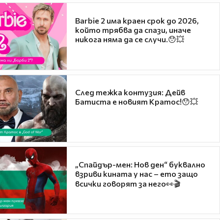
Barbie 2 има краен срок до 2026,
който трябва да спази, иначе
никога няма да се случи.😯💥
След тежка контузия: Дейв
Батиста е новият Кратос!😯💥
„Спайдър-мен: Нов ден“ буквално
взриви кината у нас – ето защо
всички говорят за него👀🎬