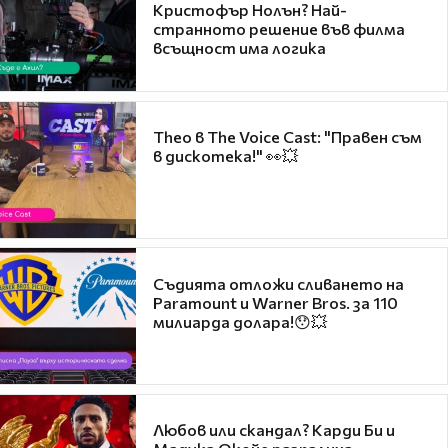
Кристофър Нолън? Най-
странното решение във филма
всъщност има логика
Theo в The Voice Cast: "Правен съм
в дискотека!" 👀💥
Съдията отложи сливането на
Paramount и Warner Bros. за 110
милиарда долара!😯💥
Любов или скандал? Карди Би и