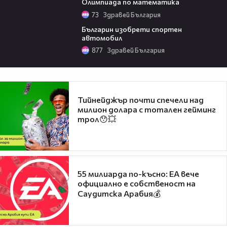
Олимпиада по математика
73
Здравей България
12:22
Българин изобрети спортен
автомобил
877
Здравей България
Тийнейджър почти спечели над
милион долара с тотален гейминг
трол😯💥
55 милиарда по-късно: EA вече
официално е собственост на
Саудитска Арабия💰