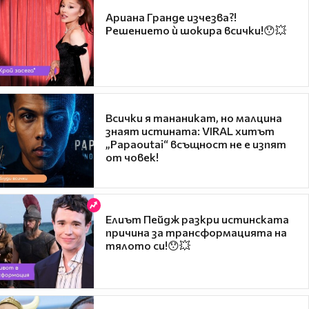
Ариана Гранде изчезва?!
Решението ѝ шокира всички!😯💥
Всички я тананикат, но малцина
знаят истината: VIRAL хитът
„Papaoutai“ всъщност не е изпят
от човек!
Елиът Пейдж разкри истинската
причина за трансформацията на
тялото си!😯💥