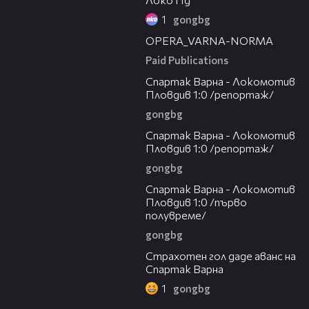
1
gongbg
00:30
OPERA_VARNA-NORMA
Paid Publications
19:01
Спартак Варна - Локомотив
Пловдив 1:0 /репортаж/
gongbg
06:10
Спартак Варна - Локомотив
Пловдив 1:0 /репортаж/
gongbg
03:00
Спартак Варна - Локомотив
Пловдив 1:0 /първо
полувреме/
gongbg
01:17
Страхотен гол даде аванс на
Спартак Варна
1
gongbg