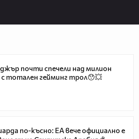
джър почти спечели над милион
 с тотален гейминг трол😯💥
иарда по-късно: EA вече официално е