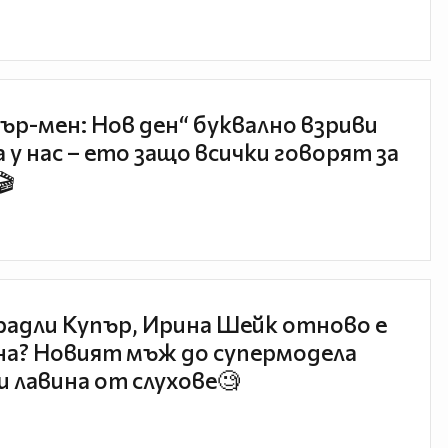
ър-мен: Нов ден“ буквално взриви
 у нас – ето защо всички говорят за
🎬
радли Купър, Ирина Шейк отново е
а? Новият мъж до супермодела
и лавина от слухове🧐