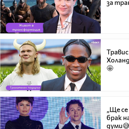
за тра
Травис
Холанд
🤩
„Ще се
брак н
думи