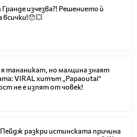
 Гранде изчезва?! Решението ѝ
 всички!😯💥
 я тананикат, но малцина знаят
та: VIRAL хитът „Papaoutai“
ст не е изпят от човек!
Пейдж разкри истинската причина