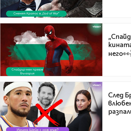
„Спайд
кината
него👀
След Б
влюбен
разпал