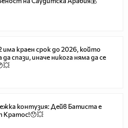
еност на Саудитска Арабия💰
 2 има краен срок до 2026, който
 да спази, иначе никога няма да се
😯💥
ежка контузия: Дейв Батиста е
 Кратос!😯💥