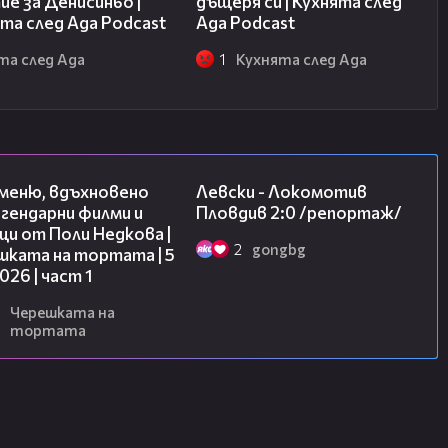
е за Денисиньо |
дъщеря си | Кухнята след
та след Ада Podcast
Ада Podcast
та след Ада
1
Кухнята след Ада
15:39
06:10
 меню, вдъхновено
Левски - Локомотив
гендарни филми и
Пловдив 2:0 /репортаж/
и от Поли Недкова |
2
gongbg
шката на тортата | 5
2026 | част 1
Черешката на
тортата