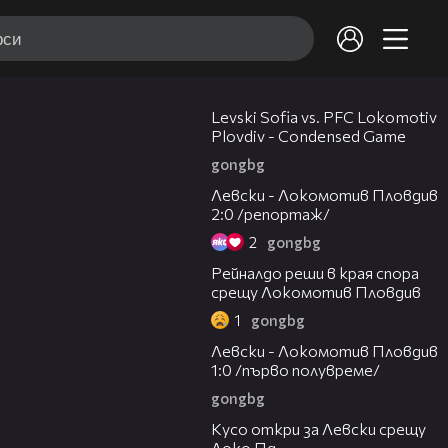
20:09
Levski Sofia vs. PFC Lokomotiv
Plovdiv - Condensed Game
gongbg
06:10
Левски - Локомотив Пловдив
2:0 /репортаж/
2
gongbg
01:14
Рейналдо реши в края спора
срещу Локомотив Пловдив
1
gongbg
02:57
Левски - Локомотив Пловдив
1:0 /първо полувреме/
gongbg
01:07
Кусо откри за Левски срещу
Локо Пд