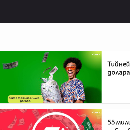
Тийней
долара
55 мил