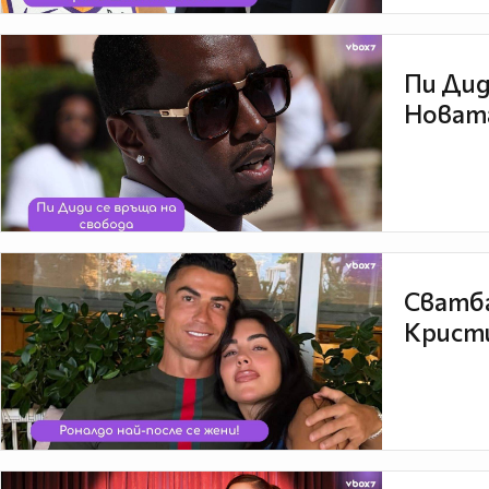
Пи Дид
Новата
Сватба
Кристи