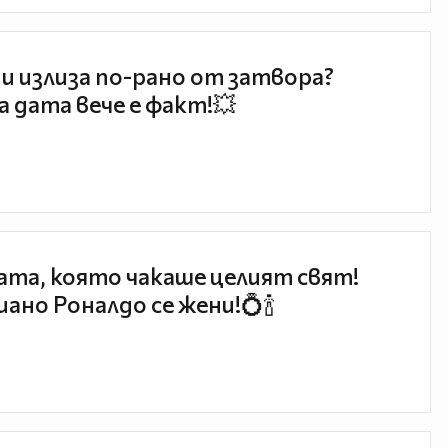
и излиза по-рано от затвора?
 дата вече е факт!💥
та, която чакаше целият свят!
ано Роналдо се жени!💍🍾