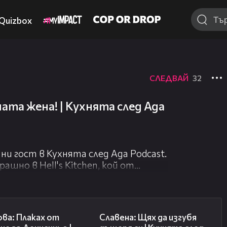
Quizbox
СЛЕДВАЙ
32
ата жена! | Кухнята след Ада
и гост в Кухнята след Ада Podcast.
рашно в Hell's Kitchen, кой от
атление и защо Елизабет е жена
ното съдействие на KARE. И
37:44
53:33
ва: Плаках от
Славена: Щях да изгубя