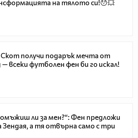
нсформацията на тялото си!😯💥
 Скот получи подарък мечта от
 — всеки футболен фен би го искал!
 омъжиш ли за мен?“: Фен предложи
а Зендая, а тя отвърна само с три
