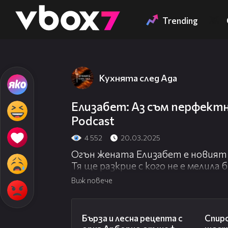
Member of
👾
Trending
Кухнята след Ада
Елизабет: Аз съм перфектн
Podcast
4 552
20.03.2025
Огън жената Елизабет е новият н
Тя ще разкрие с кого не е мелила б
златните ѝ прави най-лошо впеч
Виж повече
мечта?
Декорът е предоставен с любез
18:45
Бърза и лесна рецепта с
Спиро