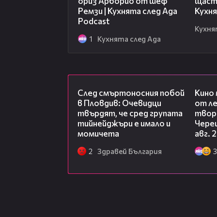
ориз Арборио от шеф
щасти
Ремзи | Кухнята след Ада
Кухня
Podcast
Кухня
1
Кухнята след Ада
09:32
След смъртоносния побой
Кино
в Пловдив: Очевидци
от ле
твърдят, че сред групата
творц
тийнейджъри е имало и
Чере
момичета
авг. 
2
Здравей България
3