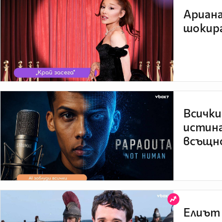
Ариана
шокира
Всички
истина
всъщно
Елиът 