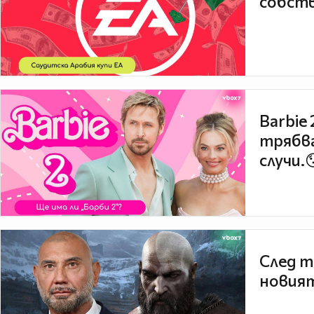
собств
Barbie
трябва
случи.
След т
новият